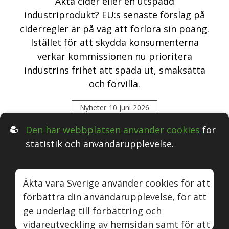
Äkta cider eller en utspädd
industriprodukt? EU:s senaste förslag på
ciderregler är på väg att förlora sin poäng.
Istället för att skydda konsumenterna
verkar kommissionen nu prioritera
industrins frihet att späda ut, smaksätta
och förvilla.
Nyheter
10 juni 2026
Den här webbplatsen använder cookies
för
statistik och användarupplevelse.
Följ oss i Sociala medier:
Äkta vara Sverige använder cookies för att
förbättra din användarupplevelse, för att
Äkta vara
Naturvin
Instagram
Youtube
ge underlag till förbättring och
vidareutveckling av hemsidan samt för att