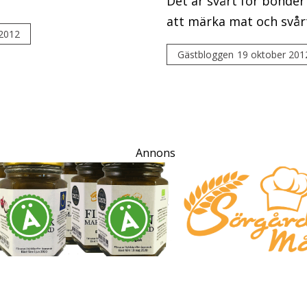
Det är svårt för bönder
att märka mat och svårt 
 2012
Gästbloggen
19 oktober 201
Annons