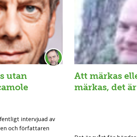
s utan
Att märkas ell
acamole
märkas, det är
fentligt intervjuad av
ren och författaren