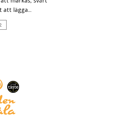
 att märkas, svårt
att lägga...
2