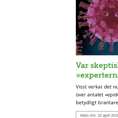
Var skepti
»expertern
Visst verkar det 
över antalet »epid
betydligt brantare
Mats-Eric
20 april 202