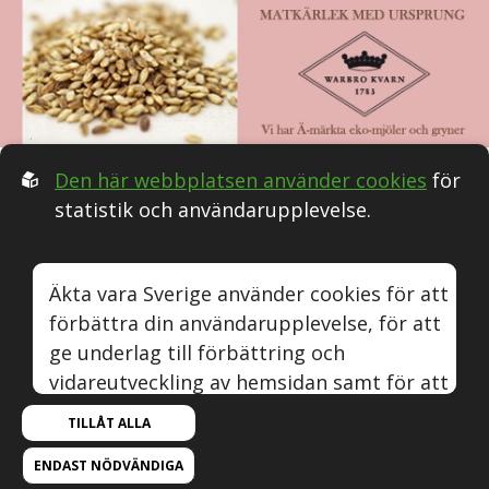
Den här webbplatsen använder cookies
för
statistik och användarupplevelse.
Följ oss i Sociala medier:
Äkta vara Sverige använder cookies för att
förbättra din användarupplevelse, för att
Äkta vara
Naturvin
Instagram
Youtube
ge underlag till förbättring och
vidareutveckling av hemsidan samt för att
© Äkta vara Sverige.
kunna rikta mer relevanta erbjudanden till
TILLÅT ALLA
Om webbplatsen, cookies och GDPR.
dig.
Om Äkta vara.
Byggd med kärlek av
Sphinxly
ENDAST NÖDVÄNDIGA