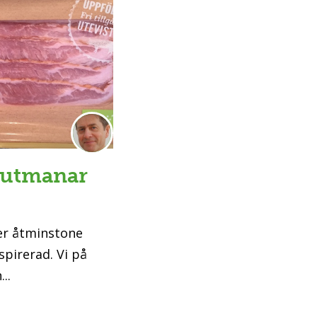
 utmanar
ler åtminstone
spirerad. Vi på
..