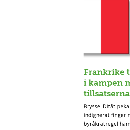
Frankrike t
i kampen 
tillsatserna
Bryssel.Ditåt peka
indignerat finger 
byråkratregel hamn