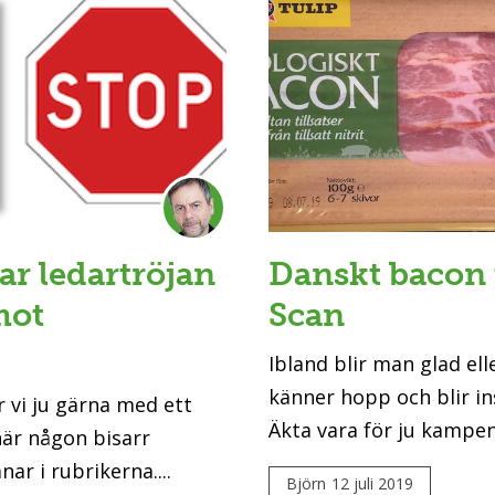
ar ledartröjan
Danskt bacon
mot
Scan
Ibland blir man glad el
känner hopp och blir in
r vi ju gärna med ett
Äkta vara för ju kampen.
när någon bisarr
ar i rubrikerna....
Björn
12 juli 2019