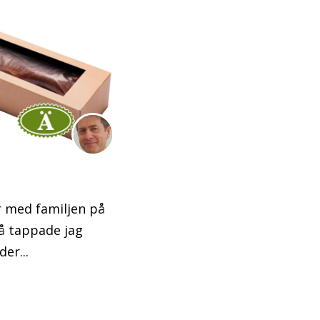
ar med familjen på
å tappade jag
er...