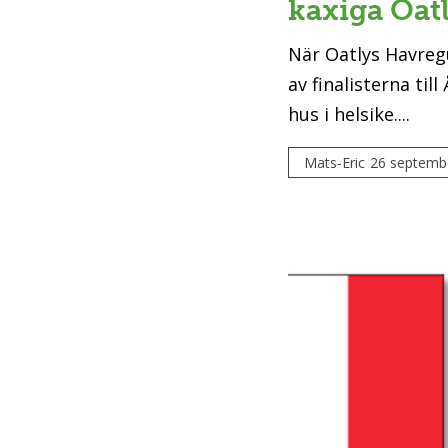
kaxiga Oat
När Oatlys Havregur
av finalisterna til
hus i helsike....
Mats-Eric
26 septemb