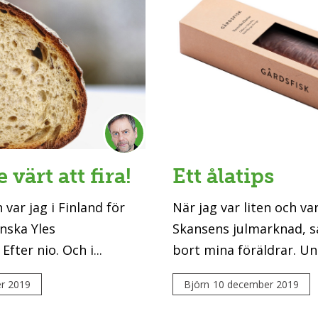
 värt att fira!
Ett ålatips
var jag i Finland för
När jag var liten och v
nska Yles
Skansens julmarknad, s
ter nio. Och i...
bort mina föräldrar. Und
r 2019
Björn
10 december 2019