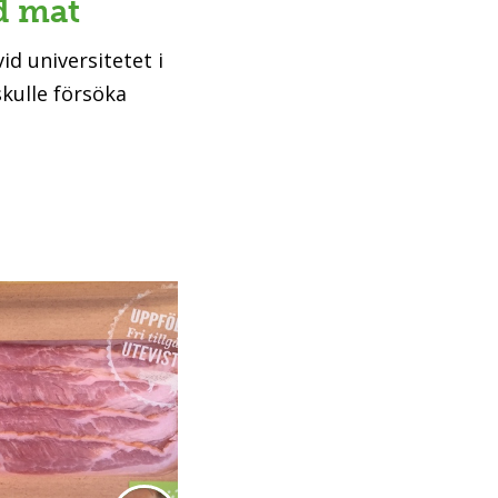
d mat
id universitetet i
skulle försöka