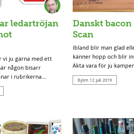
ar ledartröjan
Danskt bacon
mot
Scan
Ibland blir man glad el
känner hopp och blir in
r vi ju gärna med ett
Äkta vara för ju kampen.
när någon bisarr
ar i rubrikerna....
Björn
12 juli 2019