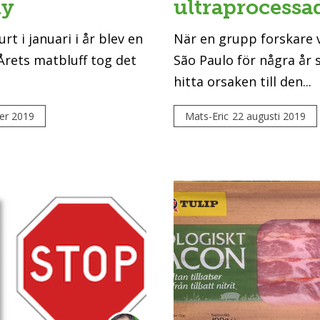
ly
ultraprocessa
t i januari i år blev en
När en grupp forskare v
l Årets matbluff tog det
São Paulo för några år 
hitta orsaken till den...
er 2019
Mats-Eric
22 augusti 2019