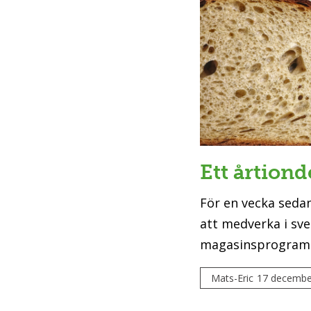
Ett årtionde
För en vecka sedan 
att medverka i sve
magasinsprogram Ef
Mats-Eric
17 decembe