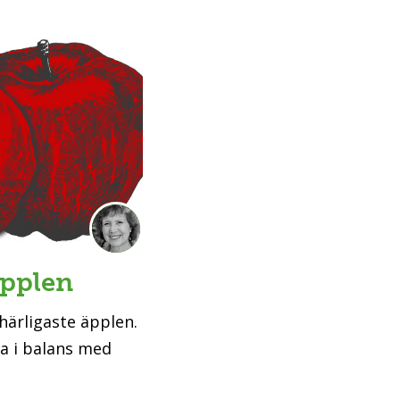
äpplen
 härligaste äpplen.
ma i balans med