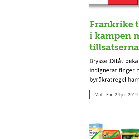
Frankrike t
i kampen 
tillsatserna
Bryssel.Ditåt peka
indignerat finger 
byråkratregel hamn
Mats-Eric
24 juli 2019