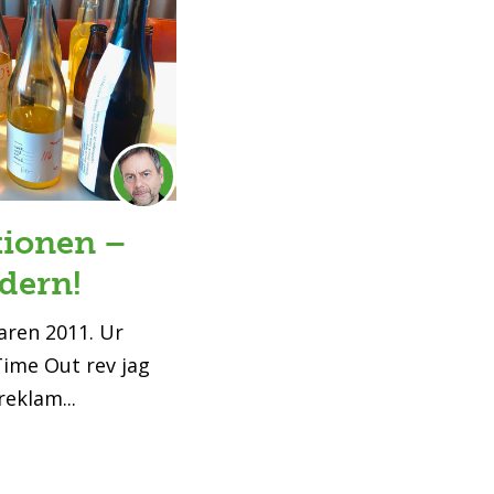
tionen –
dern!
aren 2011. Ur
ime Out rev jag
eklam...