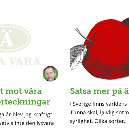
t mot våra
Satsa mer på 
örteckningar
I Sverige finns världens
Tunna skal, ljuvlig söt
a år blev jag kraftigt
syrlighet. Olika sorter...
ivetvis inte den lyxvara