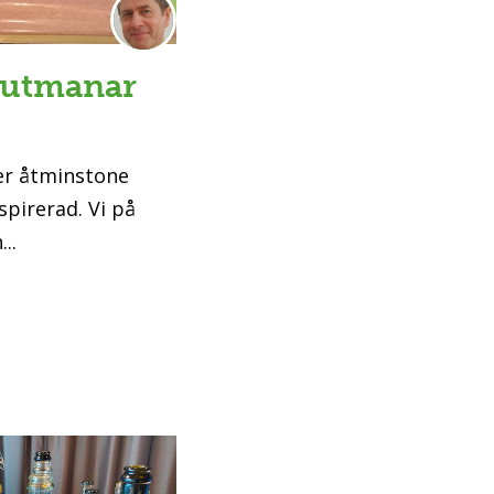
 utmanar
ler åtminstone
spirerad. Vi på
..