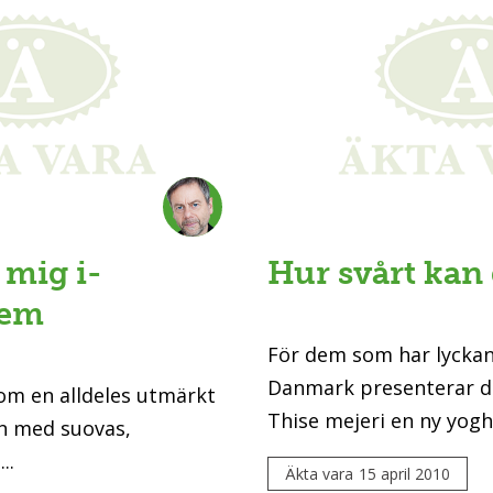
 mig i-
Hur svårt kan 
lem
För dem som har lyckan
Danmark presenterar d
som en alldeles utmärkt
Thise mejeri en ny yoghu
kan med suovas,
..
Äkta vara
15 april 2010