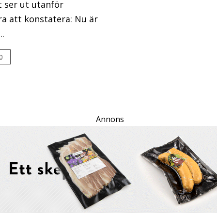
 ser ut utanför
ra att konstatera: Nu är
..
0
Annons