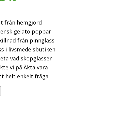
lt från hemgjord
aliensk gelato poppar
skillnad från pinnglass
s i livsmedelsbutiken
veta vad skopglassen
kte vi på Äkta vara
 helt enkelt fråga.