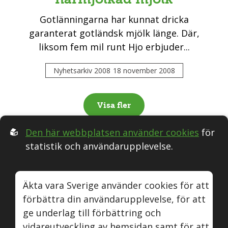
Gotlänningarna har kunnat dricka
garanterat gotländsk mjölk länge. Där,
liksom fem mil runt Hjo erbjuder...
Nyhetsarkiv 2008
18 november 2008
Visa fler
Den här webbplatsen använder cookies
för
statistik och användarupplevelse.
Följ oss i Sociala medier:
Äkta vara Sverige använder cookies för att
förbättra din användarupplevelse, för att
Äkta vara
Naturvin
Instagram
Youtube
ge underlag till förbättring och
vidareutveckling av hemsidan samt för att