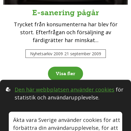
E-sanering pågår
Trycket från konsumenterna har blev för
stort. Efterfrågan och försäljning av
färdigrätter har minskat...
Nyhetsarkiv 2009
21 september 2009
Visa fler
Den här webbplatsen använder cookies
för
statistik och användarupplevelse.
Följ oss i Sociala medier:
Äkta vara Sverige använder cookies för att
förbättra din användarupplevelse, för att
Äkta vara
Naturvin
Instagram
Youtube