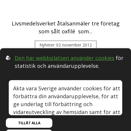
Livsmedelsverket åtalsanmäler tre företag
som sålt oxfilé som...
Nyheter
02 november 2012
Den här webbplatsen använder cookies
för
statistik och användarupplevelse.
Följ oss i Sociala medier:
Äkta vara Sverige använder cookies för att
förbättra din användarupplevelse, för att
Äkta vara
Naturvin
Instagram
Youtube
ge underlag till förbättring och
vidareutveckling av hemsidan samt för att
© Äkta vara Sverige.
kunna rikta mer relevanta erbjudanden till
TILLÅT ALLA
Om webbplatsen, cookies och GDPR.
dig.
Om Äkta vara.
Byggd med kärlek av
Sphinxly