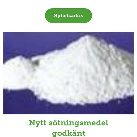
Nyhetsarkiv
Nytt sötningsmedel
godkänt