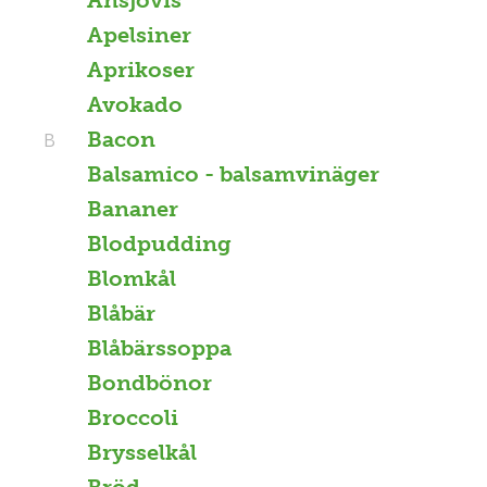
Apelsiner
Aprikoser
Avokado
Bacon
B
Balsamico - balsamvinäger
Bananer
Blodpudding
Blomkål
Blåbär
Blåbärssoppa
Bondbönor
Broccoli
Brysselkål
Bröd