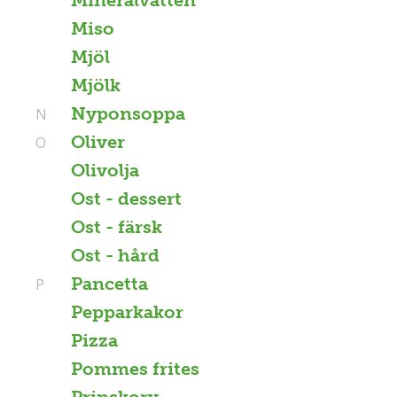
Miso
Mjöl
Mjölk
Nyponsoppa
N
Oliver
O
Olivolja
Ost - dessert
Ost - färsk
Ost - hård
Pancetta
P
Pepparkakor
Pizza
Pommes frites
Prinskorv