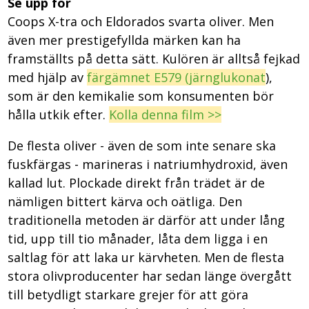
Se upp för
Coops X-tra och Eldorados svarta oliver. Men
även mer prestigefyllda märken kan ha
framställts på detta sätt. Kulören är alltså fejkad
med hjälp av
färgämnet E579 (järnglukonat
),
som är den kemikalie som konsumenten bör
hålla utkik efter.
Kolla denna film >>
De flesta oliver - även de som inte senare ska
fuskfärgas - marineras i natriumhydroxid, även
kallad lut. Plockade direkt från trädet är de
nämligen bittert kärva och oätliga. Den
traditionella metoden är därför att under lång
tid, upp till tio månader, låta dem ligga i en
saltlag för att laka ur kärvheten. Men de flesta
stora olivproducenter har sedan länge övergått
till betydligt starkare grejer för att göra