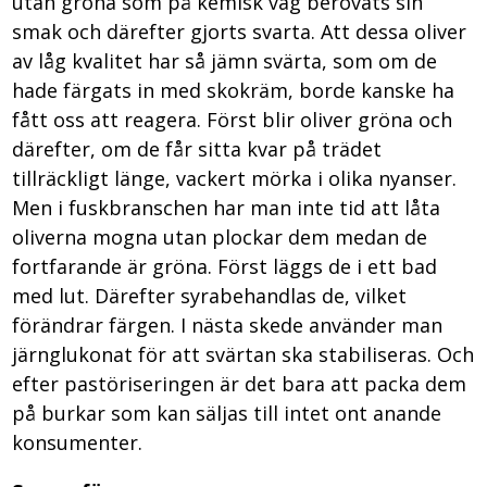
utan gröna som på kemisk väg berövats sin
smak och därefter gjorts svarta. Att dessa oliver
av låg kvalitet har så jämn svärta, som om de
hade färgats in med skokräm, borde kanske ha
fått oss att reagera. Först blir oliver gröna och
därefter, om de får sitta kvar på trädet
tillräckligt länge, vackert mörka i olika nyanser.
Men i fuskbranschen har man inte tid att låta
oliverna mogna utan plockar dem medan de
fortfarande är gröna. Först läggs de i ett bad
med lut. Därefter syrabehandlas de, vilket
förändrar färgen. I nästa skede använder man
järnglukonat för att svärtan ska stabiliseras. Och
efter pastöriseringen är det bara att packa dem
på burkar som kan säljas till intet ont anande
konsumenter.