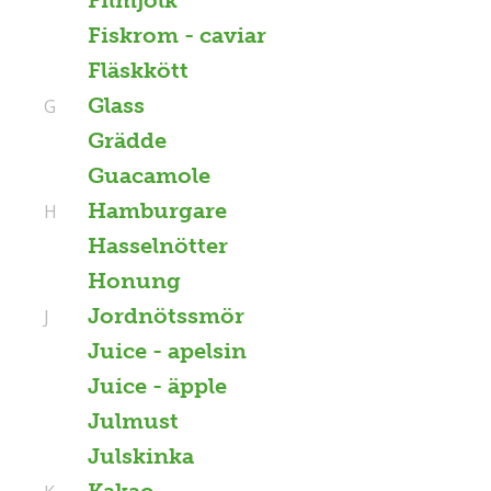
Fiskrom - caviar
Fläskkött
Glass
G
Grädde
Guacamole
Hamburgare
H
Hasselnötter
Honung
Jordnötssmör
J
Juice - apelsin
Juice - äpple
Julmust
Julskinka
Kakao