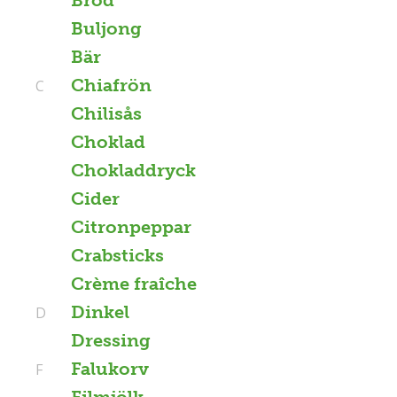
Buljong
Bär
Chiafrön
C
Chilisås
Choklad
Chokladdryck
Cider
Citronpeppar
Crabsticks
Crème fraîche
Dinkel
D
Dressing
Falukorv
F
Filmjölk