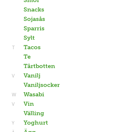
Snacks
Sojasås
Sparris
Sylt
Tacos
T
Te
Tårtbotten
Vanilj
V
Vaniljsocker
Wasabi
W
Vin
V
Välling
Yoghurt
Y
Ägg