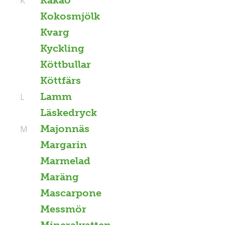
K
Kokosmjölk
Kvarg
Kyckling
Köttbullar
Köttfärs
Lamm
L
Läskedryck
Majonnäs
M
Margarin
Marmelad
Maräng
Mascarpone
Messmör
Mineralvatten