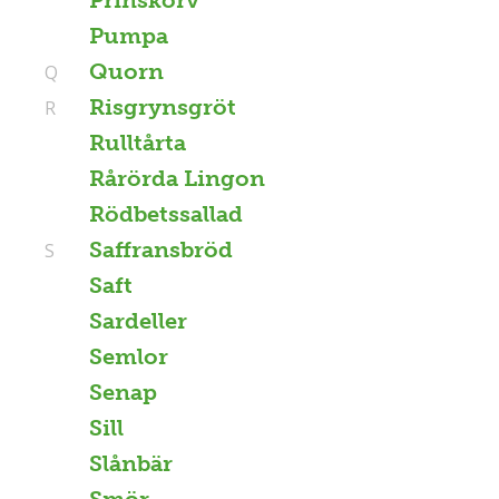
Pumpa
Quorn
Q
Risgrynsgröt
R
Rulltårta
Rårörda Lingon
Rödbetssallad
Saffransbröd
S
Saft
Sardeller
Semlor
Senap
Sill
Slånbär
Smör