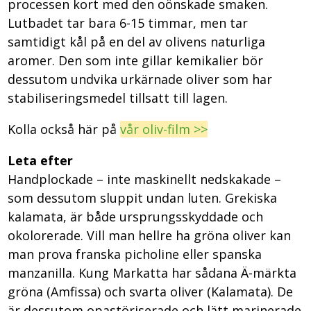
processen kort med den oönskade smaken.
Lutbadet tar bara 6-15 timmar, men tar
samtidigt kål på en del av olivens naturliga
aromer. Den som inte gillar kemikalier bör
dessutom undvika urkärnade oliver som har
stabiliseringsmedel tillsatt till lagen.
Kolla också här på
vår oliv-film >>
Leta efter
Handplockade – inte maskinellt nedskakade –
som dessutom sluppit undan luten. Grekiska
kalamata, är både ursprungsskyddade och
okolorerade. Vill man hellre ha gröna oliver kan
man prova franska picholine eller spanska
manzanilla. Kung Markatta har sådana Ä-märkta
gröna (Amfissa) och svarta oliver (Kalamata). De
är dessutom opastöriserade och lätt marinerade