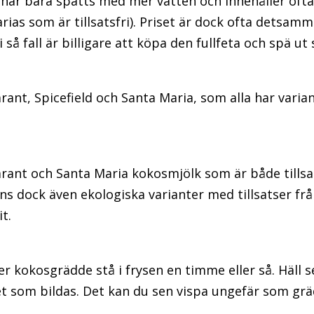
 har bara spätts med mer vatten och innehåller ofta f
ias som är tillsatsfri). Priset är dock ofta detsam
i så fall är billigare att köpa den fullfeta och spä u
ant, Spicefield och Santa Maria, som alla har varia
rant och Santa Maria kokosmjölk som är både tillsa
nns dock även ekologiska varianter med tillsatser fr
t.
er kokosgrädde stå i frysen en timme eller så. Häll s
et som bildas. Det kan du sen vispa ungefär som grä