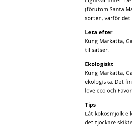
Lightvarianter. De
(förutom Santa Mar
sorten, varför det 
Leta efter
Kung Markatta, Gar
tillsatser.
Ekologiskt
Kung Markatta, Ga
ekologiska. Det fi
love eco och Favori
Tips
Låt kokosmjölk ell
det tjockare skikt