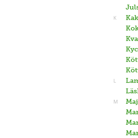
Jul
Ka
K
Kok
Kva
Kyc
Köt
Köt
La
L
Läs
Ma
M
Mar
Ma
Ma