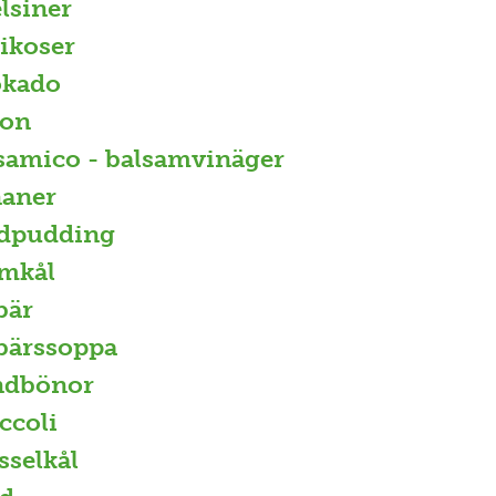
lsiner
ikoser
okado
con
samico - balsamvinäger
aner
dpudding
mkål
bär
bärssoppa
ndbönor
ccoli
sselkål