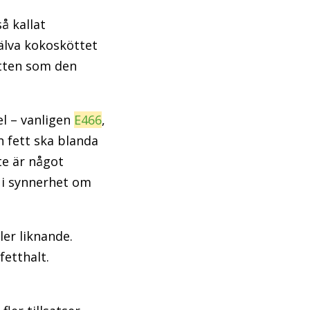
å kallat
jälva kokosköttet
atten som den
l – vanligen
E466
,
h fett ska blanda
nte är något
, i synnerhet om
ler liknande.
fetthalt.