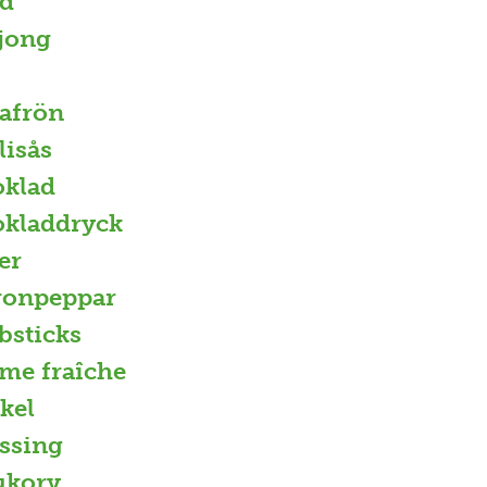
d
jong
afrön
lisås
klad
kladdryck
er
ronpeppar
bsticks
me fraîche
kel
ssing
ukorv