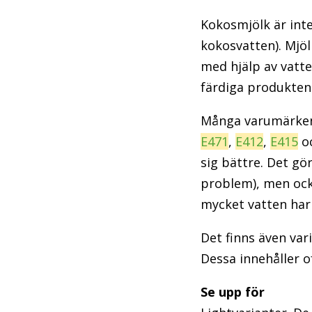
Kokosmjölk är inte
kokosvatten). Mjöl
med hjälp av vatt
färdiga produkten 
Många varumärken 
E471
,
E412
,
E415
o
sig bättre. Det gör
problem), men ocks
mycket vatten har t
Det finns även var
Dessa innehåller o
Se upp för