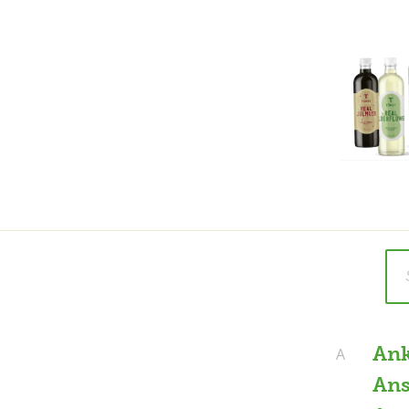
An
A
Ans