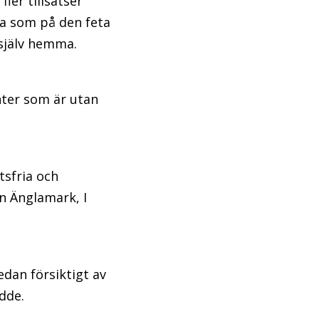
ler tillsatser
ma som på den feta
t själv hemma.
nter som är utan
tsfria och
ån Änglamark, I
edan försiktigt av
dde.