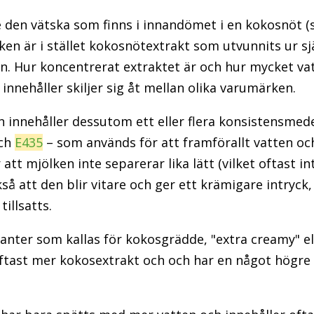
 den vätska som finns i innandömet i en kokosnöt (s
ken är i stället kokosnötextrakt som utvunnits ur s
en. Hur koncentrerat extraktet är och hur mycket v
innehåller skiljer sig åt mellan olika varumärken.
innehåller dessutom ett eller flera konsistensmede
ch
E435
– som används för att framförallt vatten oc
 att mjölken inte separerar lika lätt (vilket oftast i
å att den blir vitare och ger ett krämigare intryck
illsatts.
ianter som kallas för kokosgrädde, "extra creamy" el
ftast mer kokosextrakt och och har en något högre 