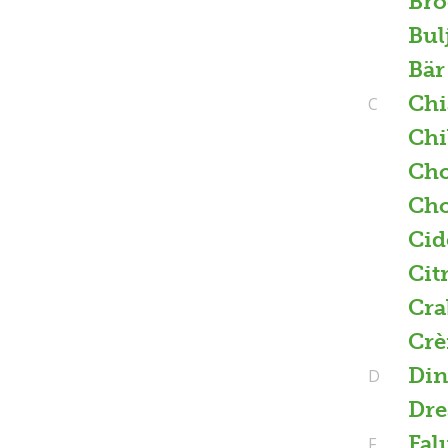
Brö
Bul
Bär
Chi
C
Chi
Cho
Cho
Cid
Cit
Cra
Crè
Din
D
Dre
Fal
F