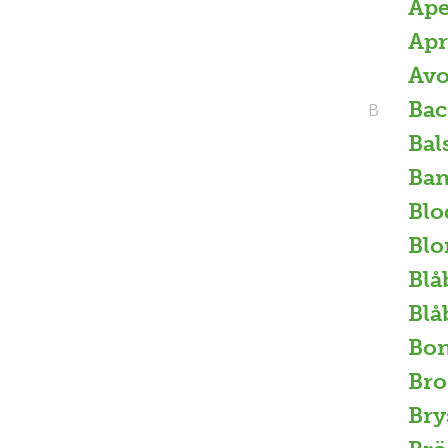
Ape
Apr
Av
Ba
B
Bal
Ban
Blo
Blo
Blå
Blå
Bo
Bro
Bry