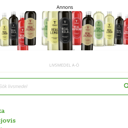
Annons
LIVSMEDEL A-Ö
ka
jovis