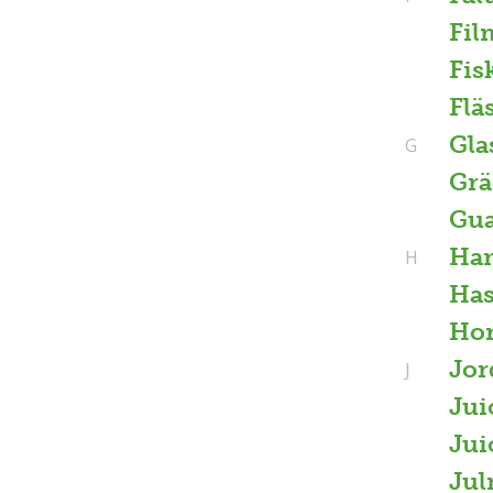
Fil
Fis
Flä
Gla
G
Grä
Gu
Ha
H
Has
Ho
Jor
J
Jui
Jui
Jul