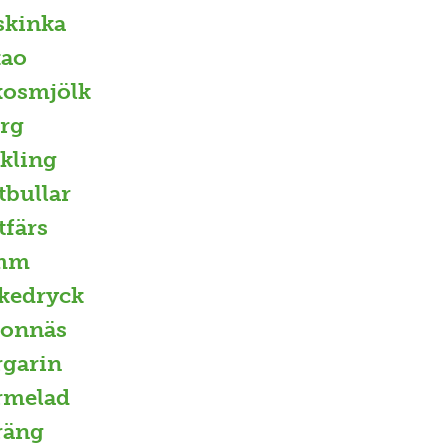
skinka
kao
osmjölk
rg
kling
tbullar
tfärs
mm
kedryck
jonnäs
garin
rmelad
räng