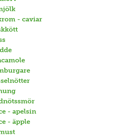
mjölk
krom - caviar
skkött
ss
dde
acamole
mburgare
selnötter
nung
dnötssmör
ce - apelsin
ce - äpple
must