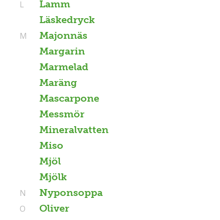
Lamm
L
Läskedryck
Majonnäs
M
Margarin
Marmelad
Maräng
Mascarpone
Messmör
Mineralvatten
Miso
Mjöl
Mjölk
Nyponsoppa
N
Oliver
O