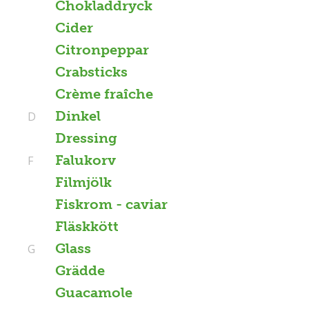
Chokladdryck
Cider
Citronpeppar
Crabsticks
Crème fraîche
Dinkel
D
Dressing
Falukorv
F
Filmjölk
Fiskrom - caviar
Fläskkött
Glass
G
Grädde
Guacamole