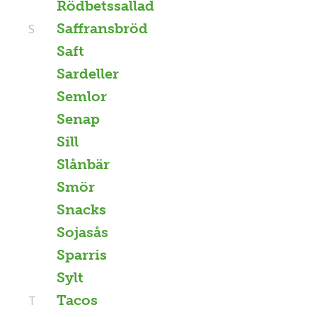
Rödbetssallad
Saffransbröd
S
Saft
Sardeller
Semlor
Senap
Sill
Slånbär
Smör
Snacks
Sojasås
Sparris
Sylt
Tacos
T