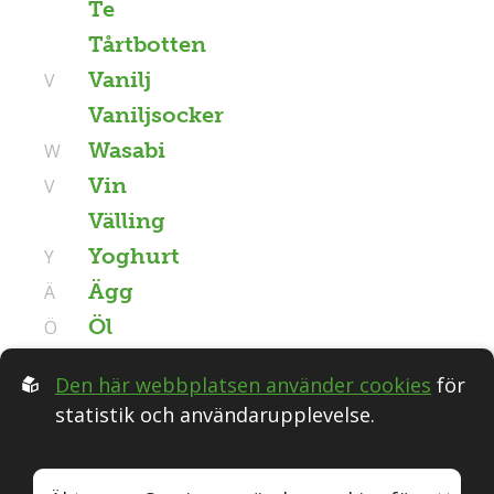
Te
Tårtbotten
Vanilj
V
Vaniljsocker
Wasabi
W
Vin
V
Välling
Yoghurt
Y
Ägg
Ä
Öl
Ö
Den här webbplatsen använder cookies
för
statistik och användarupplevelse.
Följ oss i Sociala medier: