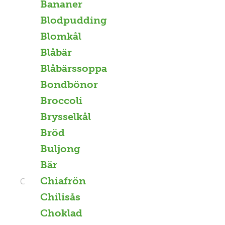
Bananer
Blodpudding
Blomkål
Blåbär
Blåbärssoppa
Bondbönor
Broccoli
Brysselkål
Bröd
Buljong
Bär
Chiafrön
C
Chilisås
Choklad