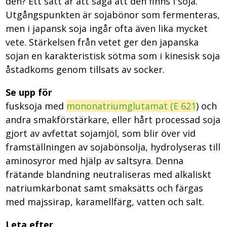
den? Ett sätt är att säga att den finns i soja.
Utgångspunkten är sojabönor som fermenteras,
men i japansk soja ingår ofta även lika mycket
vete. Stärkelsen från vetet ger den japanska
sojan en karakteristisk sötma som i kinesisk soja
åstadkoms genom tillsats av socker.
Se upp för
fusksoja med
mononatriumglutamat (E 621
) och
andra smakförstärkare, eller hårt processad soja
gjort av avfettat sojamjöl, som blir över vid
framställningen av sojabönsolja, hydrolyseras till
aminosyror med hjälp av saltsyra. Denna
frätande blandning neutraliseras med alkaliskt
natriumkarbonat samt smaksätts och färgas
med majssirap, karamellfärg, vatten och salt.
Leta efter