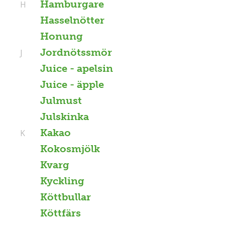
Hamburgare
H
Hasselnötter
Honung
Jordnötssmör
J
Juice - apelsin
Juice - äpple
Julmust
Julskinka
Kakao
K
Kokosmjölk
Kvarg
Kyckling
Köttbullar
Köttfärs