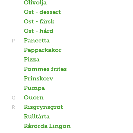
Olivolja
Ost - dessert
Ost - färsk
Ost - hård
Pancetta
P
Pepparkakor
Pizza
Pommes frites
Prinskorv
Pumpa
Quorn
Q
Risgrynsgröt
R
Rulltårta
Rårörda Lingon