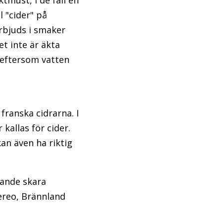
ktmust, i de fall en
 "cider" på
rbjuds i smaker
et inte är äkta
", eftersom vatten
franska cidrarna. I
kallas för cider.
an även ha riktig
xande skara
ereo, Brännland