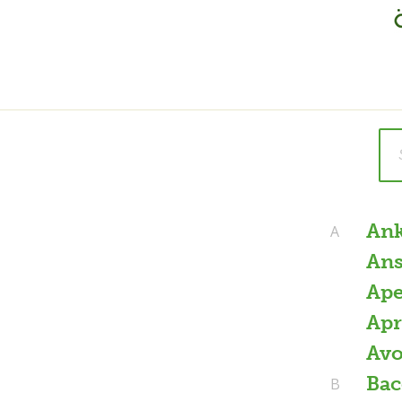
An
A
Ans
Ape
Apr
Av
Ba
B