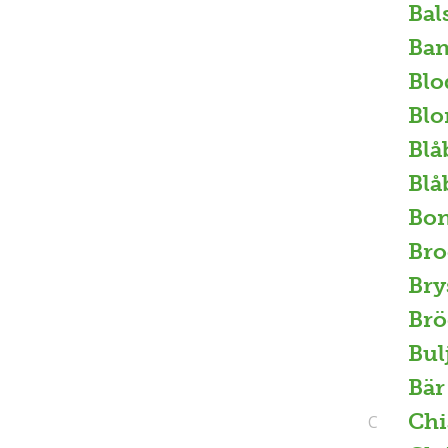
Bal
Ban
Blo
Blo
Blå
Blå
Bo
Bro
Bry
Brö
Bul
Bär
Chi
C