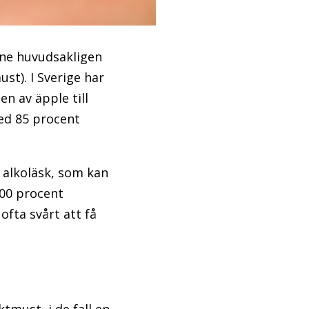
one huvudsakligen
st). I Sverige har
en av äpple till
med 85 procent
v alkoläsk, som kan
100 procent
fta svårt att få