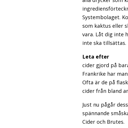
alla drycker som ka
ingrediensförteckn
Systembolaget. Ko
som kaktus eller s
vara. Låt dig inte 
inte ska tillsättas.
Leta efter
cider gjord på bar
Frankrike har man 
Ofta är de på fla
cider från bland a
Just nu pågår dess
spännande småskal
Cider och Brutes.