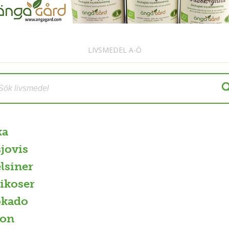
LIVSMEDEL A-Ö
ka
jovis
lsiner
ikoser
okado
con