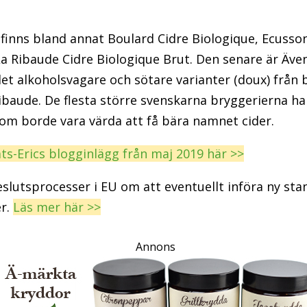
finns bland annat Boulard Cidre Biologique, Ecusso
 Ribaude Cidre Biologique Brut. Den senare är Även 
et alkoholsvagare och sötare varianter (doux) från
ibaude. De flesta större svenskarna bryggerierna ha
om borde vara värda att få bära namnet cider.
ts-Erics blogginlägg från maj 2019 här >>
slutsprocesser i EU om att eventuellt införa ny sta
er.
Läs mer här >>
Annons