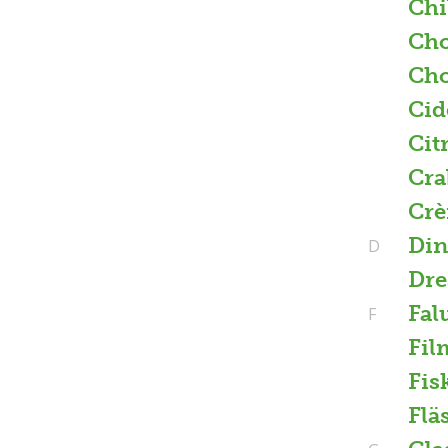
Chi
Cho
Cho
Cid
Cit
Cra
Crè
Din
D
Dre
Fal
F
Fil
Fis
Flä