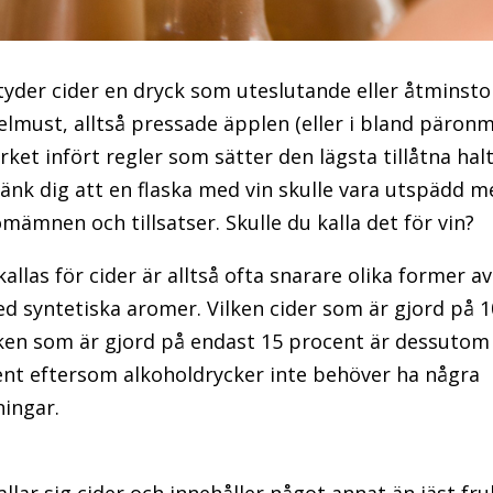
tyder cider en dryck som uteslutande eller åtminst
elmust, alltså pressade äpplen (eller i bland päronmu
ket infört regler som sätter den lägsta tillåtna halt
änk dig att en flaska med vin skulle vara utspädd 
omämnen och tillsatser. Skulle du kalla det för vin?
allas för cider är alltså ofta snarare olika former a
d syntetiska aromer. Vilken cider som är gjord på 
ken som är gjord på endast 15 procent är dessutom o
t eftersom alkoholdrycker inte behöver ha några
ningar.