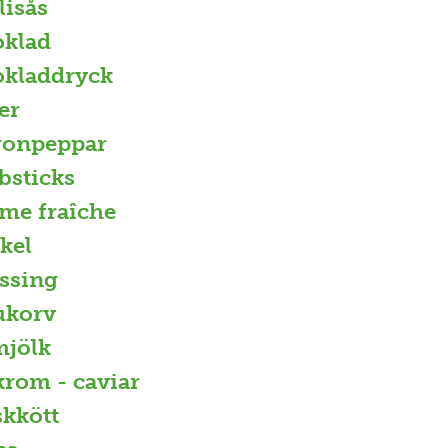
lisås
klad
kladdryck
er
ronpeppar
bsticks
me fraîche
kel
ssing
ukorv
mjölk
krom - caviar
skkött