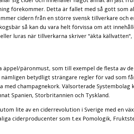
llar sig cider och innehåller något annat än jäst fru
ing förekommer. Detta är fallet med så gott som all
mmer cidern från en större svensk tillverkare och e
kogsbär så kan du vara helt förvissa om att innehåll
heller luras när tillverkarna skriver "äkta källvatten
a äppel/päronmust, som till exempel de flesta av de 
nämligen betydligt strängare regler för vad som får 
ska med champagnekork. Välsorterade Systembolag k
nnat Spanien, Storbritannien och Tyskland.
utom lite av en ciderrevolution i Sverige med en vä
iga ciderproducenter som t.ex Pomologik, Fruktst