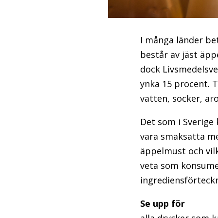
I många länder be
består av jäst äpp
dock Livsmedelsver
ynka 15 procent. T
vatten, socker, ar
Det som i Sverige k
vara smaksatta me
äppelmust och vil
veta som konsumen
ingrediensförteck
Se upp för