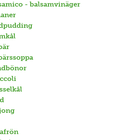
samico - balsamvinäger
aner
dpudding
mkål
bär
bärssoppa
ndbönor
ccoli
sselkål
d
jong
afrön