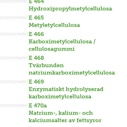
sistensmedel
E 464
Hydroxipropylmetylcellulosa
sistensmedel
E 465
Metyletylcellulosa
sistensmedel
E 466
Karboximetylcellulosa /
cellulosagummi
sistensmedel
E 468
Tvärbunden
natriumkarboximetylcellulosa
sistensmedel
E 469
Enzymatiskt hydrolyserad
karboximetylcellulosa
sistensmedel
E 470a
Natrium-, kalium- och
kalciumsalter av fettsyror