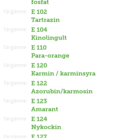
fosfat
färgämne
E 102
Tartrazin
färgämne
E 104
Kinolingult
färgämne
E 110
Para-orange
färgämne
E 120
Karmin / karminsyra
färgämne
E 122
Azorubin/karmosin
färgämne
E 123
Amarant
färgämne
E 124
Nykockin
färgämne
E 127