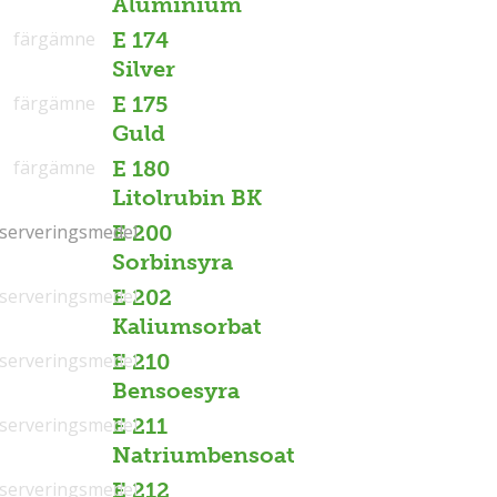
Aluminium
färgämne
E 174
Silver
färgämne
E 175
Guld
färgämne
E 180
Litolrubin BK
serveringsmedel
serveringsmedel
E 200
Sorbinsyra
serveringsmedel
E 202
Kaliumsorbat
serveringsmedel
E 210
Bensoesyra
serveringsmedel
E 211
Natriumbensoat
serveringsmedel
E 212