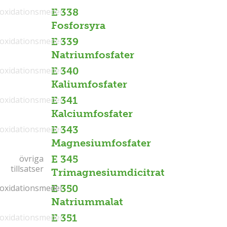
ioxidationsmedel
E 338
Fosforsyra
ioxidationsmedel
E 339
Natriumfosfater
ioxidationsmedel
E 340
Kaliumfosfater
ioxidationsmedel
E 341
Kalciumfosfater
ioxidationsmedel
E 343
Magnesiumfosfater
övriga
övriga
E 345
tillsatser
tillsatser
Trimagnesiumdicitrat
ioxidationsmedel
ioxidationsmedel
E 350
Natriummalat
ioxidationsmedel
E 351