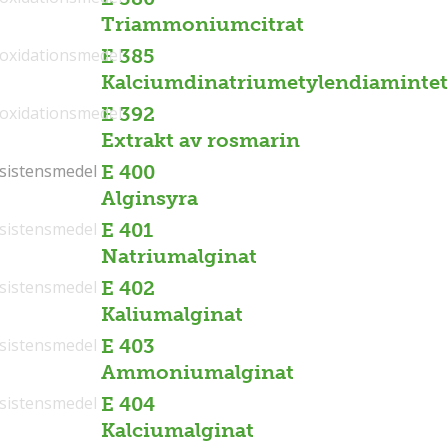
Triammoniumcitrat
ioxidationsmedel
E 385
Kalciumdinatriumetylendiamintet
ioxidationsmedel
E 392
Extrakt av rosmarin
sistensmedel
sistensmedel
E 400
Alginsyra
sistensmedel
E 401
Natriumalginat
sistensmedel
E 402
Kaliumalginat
sistensmedel
E 403
Ammoniumalginat
sistensmedel
E 404
Kalciumalginat