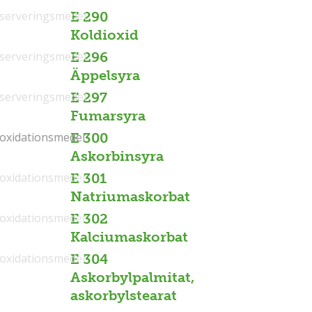
serveringsmedel
E 290
Koldioxid
serveringsmedel
E 296
Äppelsyra
serveringsmedel
E 297
Fumarsyra
ioxidationsmedel
ioxidationsmedel
E 300
Askorbinsyra
ioxidationsmedel
E 301
Natriumaskorbat
ioxidationsmedel
E 302
Kalciumaskorbat
ioxidationsmedel
E 304
Askorbylpalmitat,
askorbylstearat