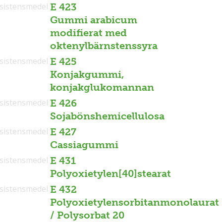
sistensmedel
E 423
Gummi arabicum
modifierat med
oktenylbärnstenssyra
sistensmedel
E 425
Konjakgummi,
konjakglukomannan
sistensmedel
E 426
Sojabönshemicellulosa
sistensmedel
E 427
Cassiagummi
sistensmedel
E 431
Polyoxietylen[40]stearat
sistensmedel
E 432
Polyoxietylensorbitanmonolaurat
/ Polysorbat 20