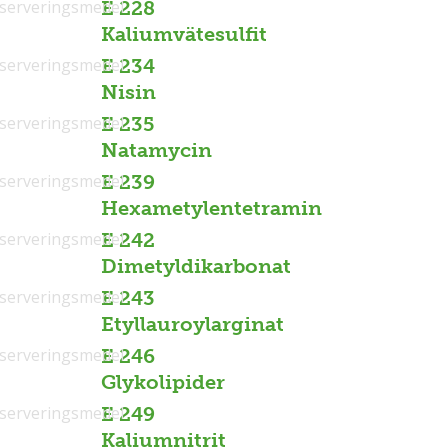
serveringsmedel
E 228
Kaliumvätesulfit
serveringsmedel
E 234
Nisin
serveringsmedel
E 235
Natamycin
serveringsmedel
E 239
Hexametylentetramin
serveringsmedel
E 242
Dimetyldikarbonat
serveringsmedel
E 243
Etyllauroylarginat
serveringsmedel
E 246
Glykolipider
serveringsmedel
E 249
Kaliumnitrit