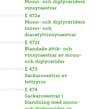
Mono- och diglyceriders
vinsyraestrar
sistensmedel
E 472e
Mono- och diglyceriders
mono- och
diacetylvinsyraestrar
sistensmedel
E 472f
Blandade ättik- och
vinsyraestrar av mono-
och diglycerider
sistensmedel
E 473
Sackarosestrar av
fettsyror
sistensmedel
E 474
Sackarosestrar i
blandning med mono-
och diglycerider av