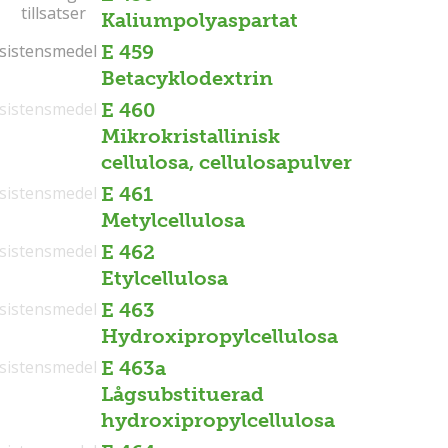
tillsatser
tillsatser
Kaliumpolyaspartat
sistensmedel
sistensmedel
E 459
Betacyklodextrin
sistensmedel
E 460
Mikrokristallinisk
cellulosa, cellulosapulver
sistensmedel
E 461
Metylcellulosa
sistensmedel
E 462
Etylcellulosa
sistensmedel
E 463
Hydroxipropylcellulosa
sistensmedel
E 463a
Lågsubstituerad
hydroxipropylcellulosa