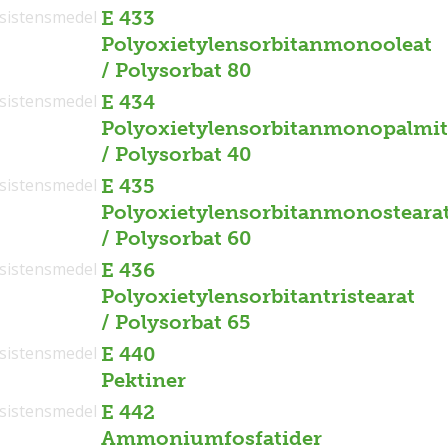
sistensmedel
E 433
Polyoxietylensorbitanmonooleat
/ Polysorbat 80
sistensmedel
E 434
Polyoxietylensorbitanmonopalmit
/ Polysorbat 40
sistensmedel
E 435
Polyoxietylensorbitanmonosteara
/ Polysorbat 60
sistensmedel
E 436
Polyoxietylensorbitantristearat
/ Polysorbat 65
sistensmedel
E 440
Pektiner
sistensmedel
E 442
Ammoniumfosfatider