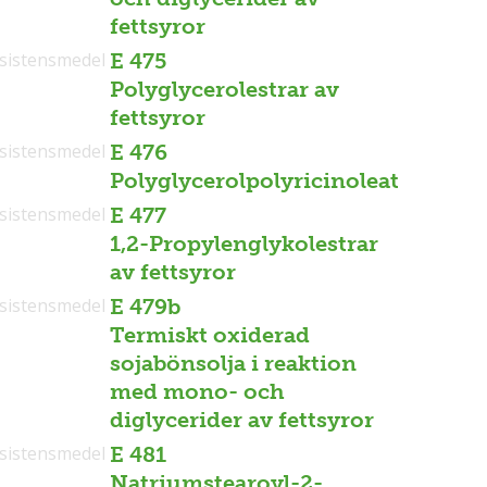
fettsyror
sistensmedel
E 475
Polyglycerolestrar av
fettsyror
sistensmedel
E 476
Polyglycerolpolyricinoleat
sistensmedel
E 477
1,2-Propylenglykolestrar
av fettsyror
sistensmedel
E 479b
Termiskt oxiderad
sojabönsolja i reaktion
med mono- och
diglycerider av fettsyror
sistensmedel
E 481
Natriumstearoyl-2-