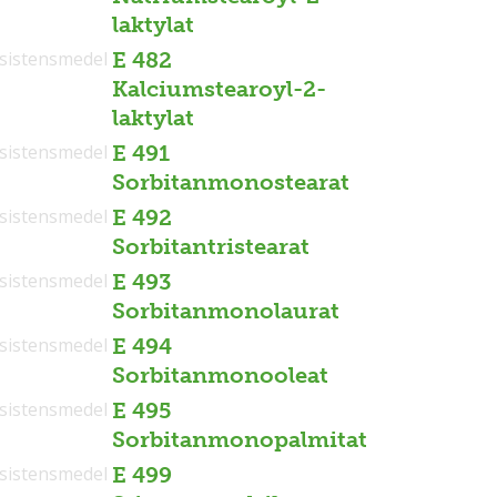
laktylat
sistensmedel
E 482
Kalciumstearoyl-2-
laktylat
sistensmedel
E 491
Sorbitanmonostearat
sistensmedel
E 492
Sorbitantristearat
sistensmedel
E 493
Sorbitanmonolaurat
sistensmedel
E 494
Sorbitanmonooleat
sistensmedel
E 495
Sorbitanmonopalmitat
sistensmedel
E 499