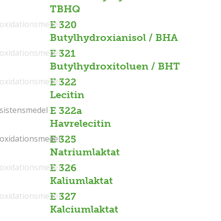
TBHQ
ioxidationsmedel
E 320
Butylhydroxianisol / BHA
ioxidationsmedel
E 321
Butylhydroxitoluen / BHT
ioxidationsmedel
E 322
Lecitin
sistensmedel
sistensmedel
E 322a
Havrelecitin
ioxidationsmedel
ioxidationsmedel
E 325
Natriumlaktat
ioxidationsmedel
E 326
Kaliumlaktat
ioxidationsmedel
E 327
Kalciumlaktat