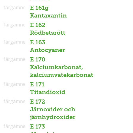
färgämne
E 161g
Kantaxantin
färgämne
E 162
Rödbetsrött
färgämne
E 163
Antocyaner
färgämne
E 170
Kalciumkarbonat,
kalciumvätekarbonat
färgämne
E 171
Titandioxid
färgämne
E 172
Järnoxider och
järnhydroxider
färgämne
E 173