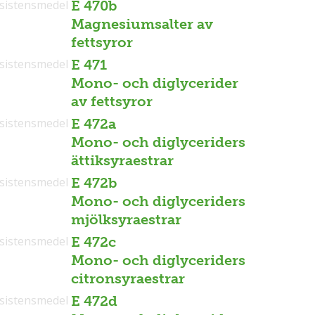
sistensmedel
E 470b
Magnesiumsalter av
fettsyror
sistensmedel
E 471
Mono- och diglycerider
av fettsyror
sistensmedel
E 472a
Mono- och diglyceriders
ättiksyraestrar
sistensmedel
E 472b
Mono- och diglyceriders
mjölksyraestrar
sistensmedel
E 472c
Mono- och diglyceriders
citronsyraestrar
sistensmedel
E 472d