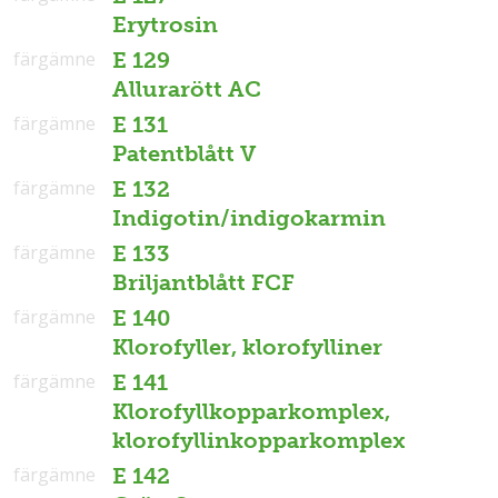
Erytrosin
färgämne
E 129
Allurarött AC
färgämne
E 131
Patentblått V
färgämne
E 132
Indigotin/indigokarmin
färgämne
E 133
Briljantblått FCF
färgämne
E 140
Klorofyller, klorofylliner
färgämne
E 141
Klorofyllkopparkomplex,
klorofyllinkopparkomplex
färgämne
E 142