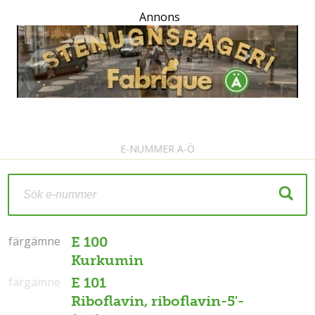
Annons
E-NUMMER A-Ö
färgämne
färgämne
E 100
Kurkumin
färgämne
E 101
Riboflavin, riboflavin-5'-