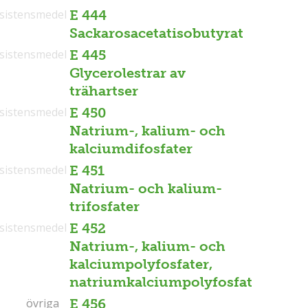
sistensmedel
E 444
Sackarosacetatisobutyrat
sistensmedel
E 445
Glycerolestrar av
trähartser
sistensmedel
E 450
Natrium-, kalium- och
kalciumdifosfater
sistensmedel
E 451
Natrium- och kalium-
trifosfater
sistensmedel
E 452
Natrium-, kalium- och
kalciumpolyfosfater,
natriumkalciumpolyfosfat
övriga
övriga
E 456