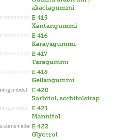
akaciagummi
sistensmedel
E 415
Xantangummi
sistensmedel
E 416
Karayagummi
sistensmedel
E 417
Taragummi
sistensmedel
E 418
Gellangummi
tningsmedel
tningsmedel
E 420
Sorbitol, sorbitolsirap
tningsmedel
E 421
Mannitol
sistensmedel
sistensmedel
E 422
Glycerol