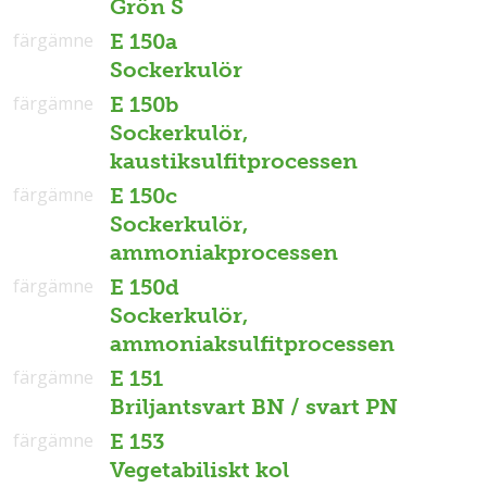
Grön S
färgämne
E 150a
Sockerkulör
färgämne
E 150b
Sockerkulör,
kaustiksulfitprocessen
färgämne
E 150c
Sockerkulör,
ammoniakprocessen
färgämne
E 150d
Sockerkulör,
ammoniaksulfitprocessen
färgämne
E 151
Briljantsvart BN / svart PN
färgämne
E 153
Vegetabiliskt kol