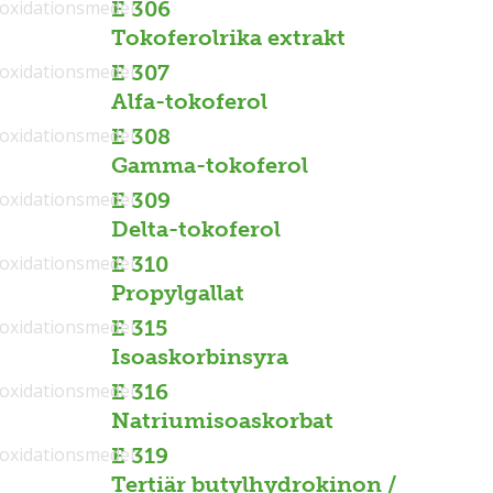
ioxidationsmedel
E 306
Tokoferolrika extrakt
ioxidationsmedel
E 307
Alfa-tokoferol
ioxidationsmedel
E 308
Gamma-tokoferol
ioxidationsmedel
E 309
Delta-tokoferol
ioxidationsmedel
E 310
Propylgallat
ioxidationsmedel
E 315
Isoaskorbinsyra
ioxidationsmedel
E 316
Natriumisoaskorbat
ioxidationsmedel
E 319
Tertiär butylhydrokinon /