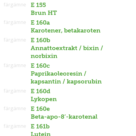
färgämne
E 155
Brun HT
färgämne
E 160a
Karotener, betakaroten
färgämne
E 160b
Annattoextrakt / bixin /
norbixin
färgämne
E 160c
Paprikaoleoresin /
kapsantin / kapsorubin
färgämne
E 160d
Lykopen
färgämne
E 160e
Beta-apo-8’-karotenal
färgämne
E 161b
Lutein