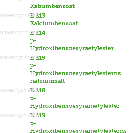
Kaliumbensoat
serveringsmedel
E 213
Kalciumbensoat
serveringsmedel
E 214
p-
Hydroxibensoesyraetylester
serveringsmedel
E 215
p-
Hydroxibensoesyraetylesterns
natriumsalt
serveringsmedel
E 218
p-
Hydroxibensoesyrametylester
serveringsmedel
E 219
p-
Hydroxibensoesyrametylesterns