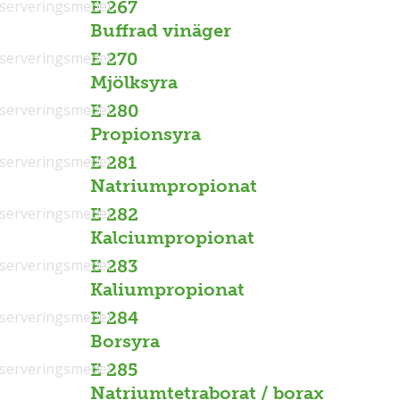
serveringsmedel
E 267
Buffrad vinäger
serveringsmedel
E 270
Mjölksyra
serveringsmedel
E 280
Propionsyra
serveringsmedel
E 281
Natriumpropionat
serveringsmedel
E 282
Kalciumpropionat
serveringsmedel
E 283
Kaliumpropionat
serveringsmedel
E 284
Borsyra
serveringsmedel
E 285
Natriumtetraborat / borax