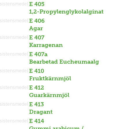
sistensmedel
E 405
1,2-Propylenglykolalginat
sistensmedel
E 406
Agar
sistensmedel
E 407
Karragenan
sistensmedel
E 407a
Bearbetad Eucheumaalg
sistensmedel
E 410
Fruktkärnmjöl
sistensmedel
E 412
Guarkärnmjöl
sistensmedel
E 413
Dragant
sistensmedel
E 414
Gummi arabicum /