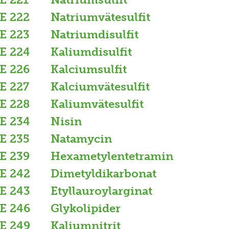
E 222
Natriumvätesulfit
E 223
Natriumdisulfit
E 224
Kaliumdisulfit
E 226
Kalciumsulfit
E 227
Kalciumvätesulfit
E 228
Kaliumvätesulfit
E 234
Nisin
E 235
Natamycin
E 239
Hexametylentetramin
E 242
Dimetyldikarbonat
E 243
Etyllauroylarginat
E 246
Glykolipider
E 249
Kaliumnitrit