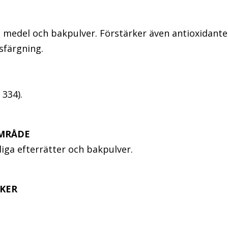
 medel och bakpulver. Förstärker även antioxidant
sfärgning.
 334).
MRÅDE
diga efterrätter och bakpulver.
KER