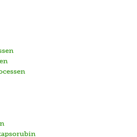
ssen
en
ocessen
in
 kapsorubin