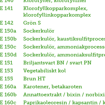
E 140
Klorofyller, klorofylliner
E 141
Klorofyllkopparkomplex,
klorofyllinkopparkomplex
E 142
Grön S
E 150a
Sockerkulör
E 150b
Sockerkulör, kaustiksulfitproce
E 150c
Sockerkulör, ammoniakprocess
E 150d
Sockerkulör, ammoniaksulfitpr
E 151
Briljantsvart BN / svart PN
E 153
Vegetabiliskt kol
E 155
Brun HT
E 160a
Karotener, betakaroten
E 160b
Annattoextrakt / bixin / norbix
E 160c
Paprikaoleoresin / kapsantin /