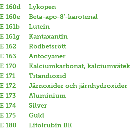
E 160d
Lykopen
E 160e
Beta-apo-8’-karotenal
E 161b
Lutein
E 161g
Kantaxantin
E 162
Rödbetsrött
E 163
Antocyaner
E 170
Kalciumkarbonat, kalciumväte
E 171
Titandioxid
E 172
Järnoxider och järnhydroxider
E 173
Aluminium
E 174
Silver
E 175
Guld
E 180
Litolrubin BK