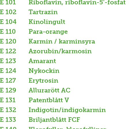
E 101
Riboflavin, riboflavin-5'-fosfat
E 102
Tartrazin
E 104
Kinolingult
E 110
Para-orange
E 120
Karmin / karminsyra
E 122
Azorubin/karmosin
E 123
Amarant
E 124
Nykockin
E 127
Erytrosin
E 129
Allurarött AC
E 131
Patentblått V
E 132
Indigotin/indigokarmin
E 133
Briljantblått FCF