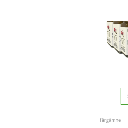
färgämne
färgämne