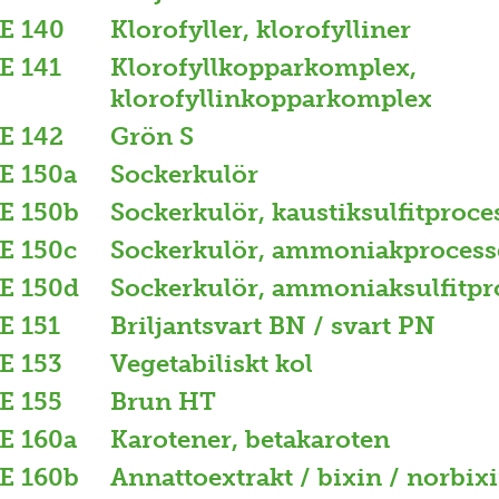
E 140
Klorofyller, klorofylliner
E 141
Klorofyllkopparkomplex,
klorofyllinkopparkomplex
E 142
Grön S
E 150a
Sockerkulör
E 150b
Sockerkulör, kaustiksulfitproce
E 150c
Sockerkulör, ammoniakprocess
E 150d
Sockerkulör, ammoniaksulfitpr
E 151
Briljantsvart BN / svart PN
E 153
Vegetabiliskt kol
E 155
Brun HT
E 160a
Karotener, betakaroten
E 160b
Annattoextrakt / bixin / norbix