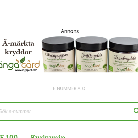
Annons
E-NUMMER A-Ö
E 100
Kurkumin