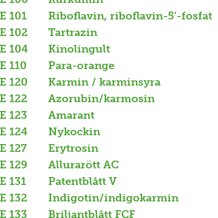
E 101
Riboflavin, riboflavin-5'-fosfat
E 102
Tartrazin
E 104
Kinolingult
E 110
Para-orange
E 120
Karmin / karminsyra
E 122
Azorubin/karmosin
E 123
Amarant
E 124
Nykockin
E 127
Erytrosin
E 129
Allurarött AC
E 131
Patentblått V
E 132
Indigotin/indigokarmin
E 133
Briljantblått FCF