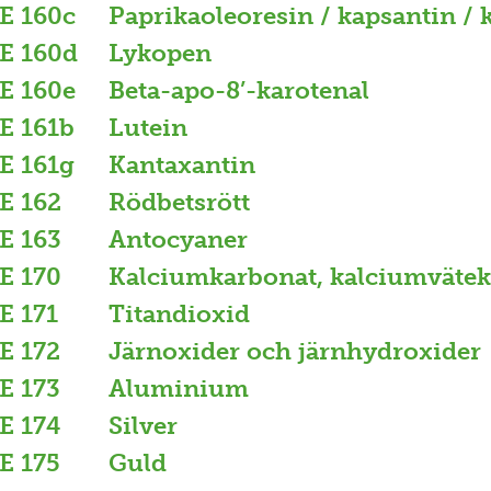
E 160c
Paprikaoleoresin / kapsantin /
E 160d
Lykopen
E 160e
Beta-apo-8’-karotenal
E 161b
Lutein
E 161g
Kantaxantin
E 162
Rödbetsrött
E 163
Antocyaner
E 170
Kalciumkarbonat, kalciumväte
E 171
Titandioxid
E 172
Järnoxider och järnhydroxider
E 173
Aluminium
E 174
Silver
E 175
Guld