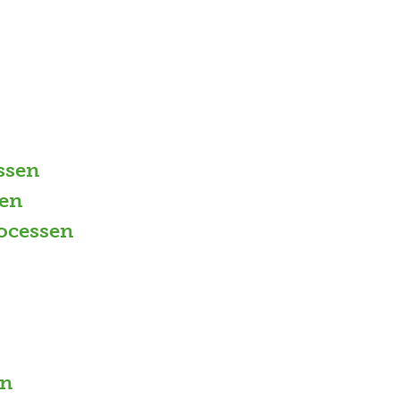
ssen
en
ocessen
in