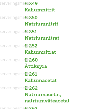
serveringsmedel
E 249
Kaliumnitrit
serveringsmedel
E 250
Natriumnitrit
serveringsmedel
E 251
Natriumnitrat
serveringsmedel
E 252
Kaliumnitrat
serveringsmedel
E 260
Ättiksyra
serveringsmedel
E 261
Kaliumacetat
serveringsmedel
E 262
Natriumacetat,
natriumväteacetat
serveringsmedel
E 263