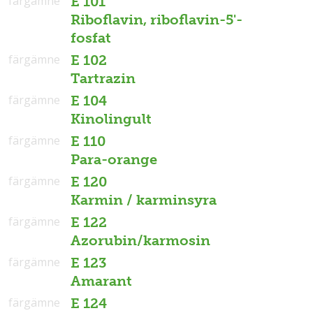
färgämne
E 101
Riboflavin, riboflavin-5'-
fosfat
färgämne
E 102
Tartrazin
färgämne
E 104
Kinolingult
färgämne
E 110
Para-orange
färgämne
E 120
Karmin / karminsyra
färgämne
E 122
Azorubin/karmosin
färgämne
E 123
Amarant
färgämne
E 124