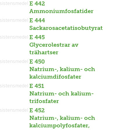
sistensmedel
E 442
Ammoniumfosfatider
sistensmedel
E 444
Sackarosacetatisobutyrat
sistensmedel
E 445
Glycerolestrar av
trähartser
sistensmedel
E 450
Natrium-, kalium- och
kalciumdifosfater
sistensmedel
E 451
Natrium- och kalium-
trifosfater
sistensmedel
E 452
Natrium-, kalium- och
kalciumpolyfosfater,