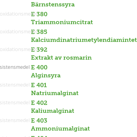
Bärnstenssyra
ioxidationsmedel
E 380
Triammoniumcitrat
ioxidationsmedel
E 385
Kalciumdinatriumetylendiamintet
ioxidationsmedel
E 392
Extrakt av rosmarin
sistensmedel
sistensmedel
E 400
Alginsyra
sistensmedel
E 401
Natriumalginat
sistensmedel
E 402
Kaliumalginat
sistensmedel
E 403
Ammoniumalginat