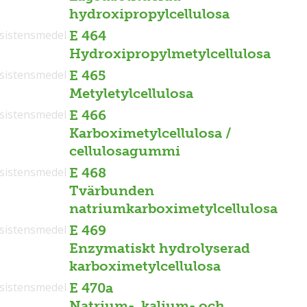
hydroxipropylcellulosa
sistensmedel
E 464
Hydroxipropylmetylcellulosa
sistensmedel
E 465
Metyletylcellulosa
sistensmedel
E 466
Karboximetylcellulosa /
cellulosagummi
sistensmedel
E 468
Tvärbunden
natriumkarboximetylcellulosa
sistensmedel
E 469
Enzymatiskt hydrolyserad
karboximetylcellulosa
sistensmedel
E 470a
Natrium-, kalium- och