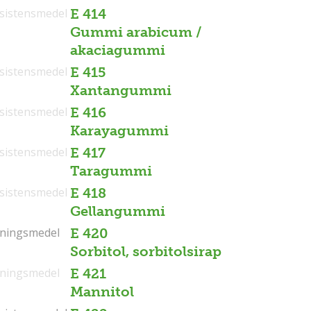
sistensmedel
E 414
Gummi arabicum /
akaciagummi
sistensmedel
E 415
Xantangummi
sistensmedel
E 416
Karayagummi
sistensmedel
E 417
Taragummi
sistensmedel
E 418
Gellangummi
tningsmedel
tningsmedel
E 420
Sorbitol, sorbitolsirap
tningsmedel
E 421
Mannitol