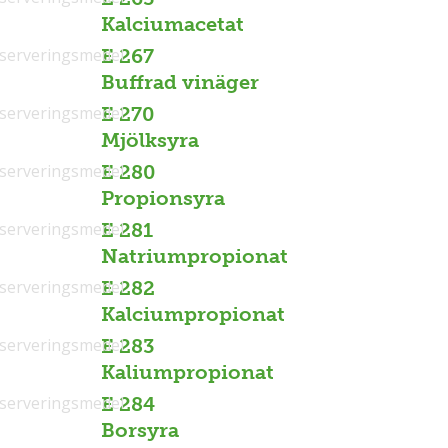
Kalciumacetat
serveringsmedel
E 267
Buffrad vinäger
serveringsmedel
E 270
Mjölksyra
serveringsmedel
E 280
Propionsyra
serveringsmedel
E 281
Natriumpropionat
serveringsmedel
E 282
Kalciumpropionat
serveringsmedel
E 283
Kaliumpropionat
serveringsmedel
E 284
Borsyra