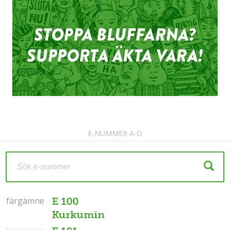
E-NUMMER A-Ö
färgämne
färgämne
E 100
Kurkumin