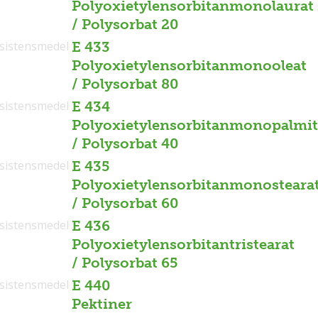
Polyoxietylensorbitanmonolaurat
/ Polysorbat 20
sistensmedel
E 433
Polyoxietylensorbitanmonooleat
/ Polysorbat 80
sistensmedel
E 434
Polyoxietylensorbitanmonopalmit
/ Polysorbat 40
sistensmedel
E 435
Polyoxietylensorbitanmonosteara
/ Polysorbat 60
sistensmedel
E 436
Polyoxietylensorbitantristearat
/ Polysorbat 65
sistensmedel
E 440
Pektiner