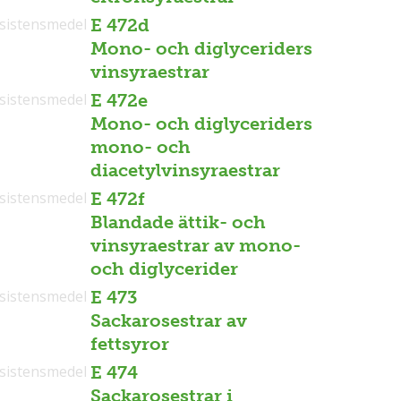
sistensmedel
E 472d
Mono- och diglyceriders
vinsyraestrar
sistensmedel
E 472e
Mono- och diglyceriders
mono- och
diacetylvinsyraestrar
sistensmedel
E 472f
Blandade ättik- och
vinsyraestrar av mono-
och diglycerider
sistensmedel
E 473
Sackarosestrar av
fettsyror
sistensmedel
E 474
Sackarosestrar i