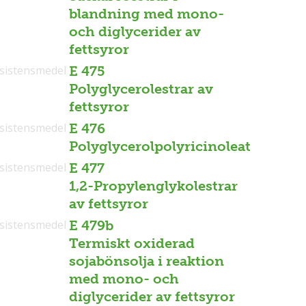
blandning med mono-
och diglycerider av
fettsyror
sistensmedel
E 475
Polyglycerolestrar av
fettsyror
sistensmedel
E 476
Polyglycerolpolyricinoleat
sistensmedel
E 477
1,2-Propylenglykolestrar
av fettsyror
sistensmedel
E 479b
Termiskt oxiderad
sojabönsolja i reaktion
med mono- och
diglycerider av fettsyror