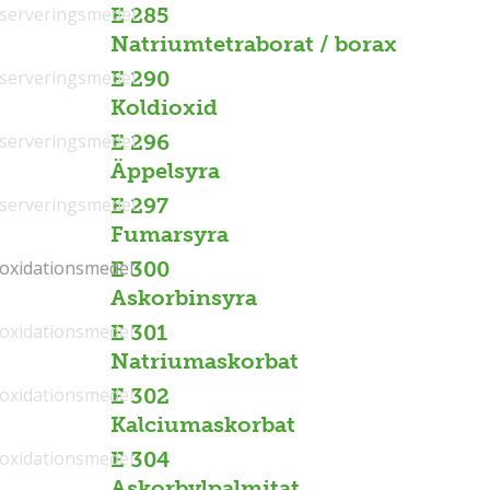
serveringsmedel
E 285
Natriumtetraborat / borax
serveringsmedel
E 290
Koldioxid
serveringsmedel
E 296
Äppelsyra
serveringsmedel
E 297
Fumarsyra
ioxidationsmedel
ioxidationsmedel
E 300
Askorbinsyra
ioxidationsmedel
E 301
Natriumaskorbat
ioxidationsmedel
E 302
Kalciumaskorbat
ioxidationsmedel
E 304
Askorbylpalmitat,