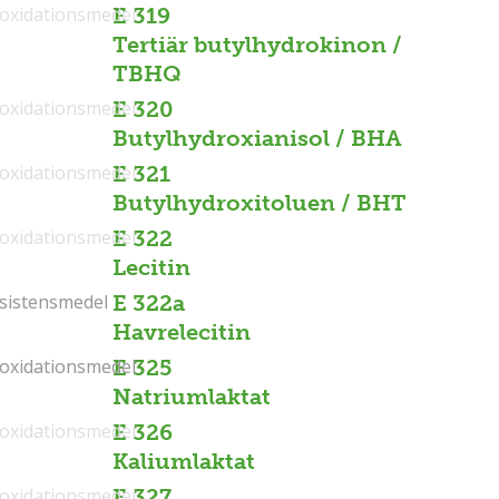
ioxidationsmedel
E 319
Tertiär butylhydrokinon /
TBHQ
ioxidationsmedel
E 320
Butylhydroxianisol / BHA
ioxidationsmedel
E 321
Butylhydroxitoluen / BHT
ioxidationsmedel
E 322
Lecitin
sistensmedel
sistensmedel
E 322a
Havrelecitin
ioxidationsmedel
ioxidationsmedel
E 325
Natriumlaktat
ioxidationsmedel
E 326
Kaliumlaktat
ioxidationsmedel
E 327