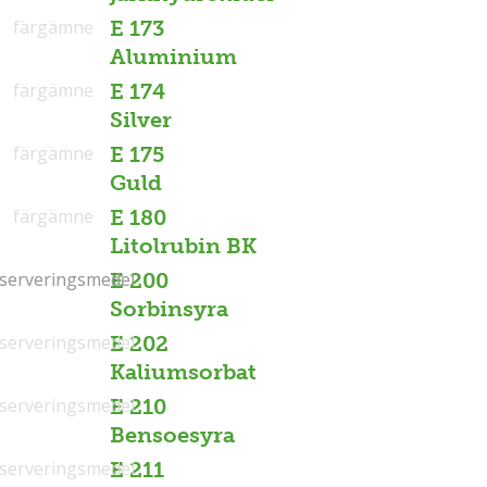
färgämne
E 173
Aluminium
färgämne
E 174
Silver
färgämne
E 175
Guld
färgämne
E 180
Litolrubin BK
serveringsmedel
serveringsmedel
E 200
Sorbinsyra
serveringsmedel
E 202
Kaliumsorbat
serveringsmedel
E 210
Bensoesyra
serveringsmedel
E 211