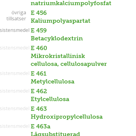
natriumkalciumpolyfosfat
övriga
övriga
E 456
tillsatser
tillsatser
Kaliumpolyaspartat
sistensmedel
sistensmedel
E 459
Betacyklodextrin
sistensmedel
E 460
Mikrokristallinisk
cellulosa, cellulosapulver
sistensmedel
E 461
Metylcellulosa
sistensmedel
E 462
Etylcellulosa
sistensmedel
E 463
Hydroxipropylcellulosa
sistensmedel
E 463a
Lågsubstituerad