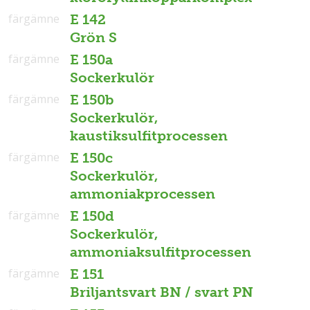
färgämne
E 142
Grön S
färgämne
E 150a
Sockerkulör
färgämne
E 150b
Sockerkulör,
kaustiksulfitprocessen
färgämne
E 150c
Sockerkulör,
ammoniakprocessen
färgämne
E 150d
Sockerkulör,
ammoniaksulfitprocessen
färgämne
E 151
Briljantsvart BN / svart PN