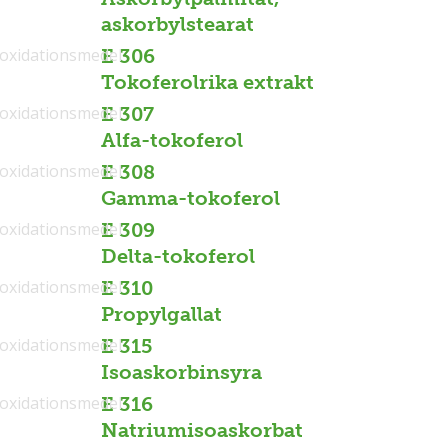
askorbylstearat
ioxidationsmedel
E 306
Tokoferolrika extrakt
ioxidationsmedel
E 307
Alfa-tokoferol
ioxidationsmedel
E 308
Gamma-tokoferol
ioxidationsmedel
E 309
Delta-tokoferol
ioxidationsmedel
E 310
Propylgallat
ioxidationsmedel
E 315
Isoaskorbinsyra
ioxidationsmedel
E 316
Natriumisoaskorbat