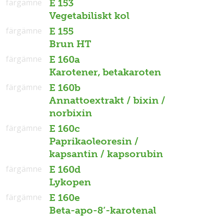
färgämne
E 153
Vegetabiliskt kol
färgämne
E 155
Brun HT
färgämne
E 160a
Karotener, betakaroten
färgämne
E 160b
Annattoextrakt / bixin /
norbixin
färgämne
E 160c
Paprikaoleoresin /
kapsantin / kapsorubin
färgämne
E 160d
Lykopen
färgämne
E 160e
Beta-apo-8’-karotenal