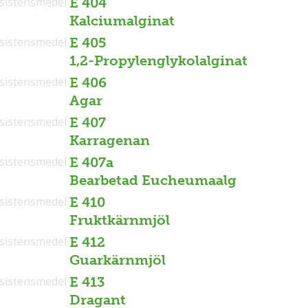
sistensmedel
E 404
Kalciumalginat
sistensmedel
E 405
1,2-Propylenglykolalginat
sistensmedel
E 406
Agar
sistensmedel
E 407
Karragenan
sistensmedel
E 407a
Bearbetad Eucheumaalg
sistensmedel
E 410
Fruktkärnmjöl
sistensmedel
E 412
Guarkärnmjöl
sistensmedel
E 413
Dragant