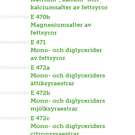
kalciumsalter av fettsyror
sistensmedel
E 470b
Magnesiumsalter av
fettsyror
sistensmedel
E 471
Mono- och diglycerider
av fettsyror
sistensmedel
E 472a
Mono- och diglyceriders
ättiksyraestrar
sistensmedel
E 472b
Mono- och diglyceriders
mjölksyraestrar
sistensmedel
E 472c
Mono- och diglyceriders
citronsyraestrar