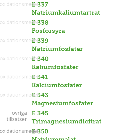
ioxidationsmedel
E 337
Natriumkaliumtartrat
ioxidationsmedel
E 338
Fosforsyra
ioxidationsmedel
E 339
Natriumfosfater
ioxidationsmedel
E 340
Kaliumfosfater
ioxidationsmedel
E 341
Kalciumfosfater
ioxidationsmedel
E 343
Magnesiumfosfater
övriga
övriga
E 345
tillsatser
tillsatser
Trimagnesiumdicitrat
ioxidationsmedel
ioxidationsmedel
E 350
Natriummalat