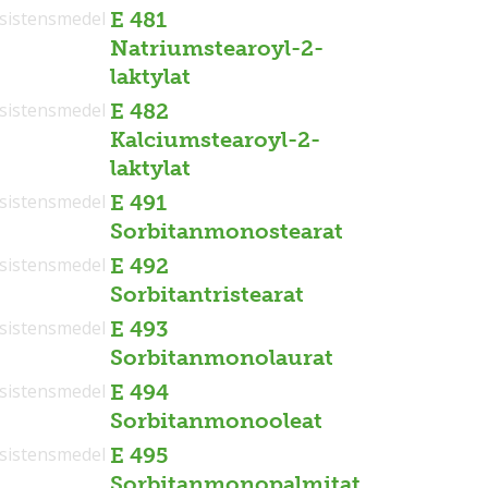
sistensmedel
E 481
Natriumstearoyl-2-
laktylat
sistensmedel
E 482
Kalciumstearoyl-2-
laktylat
sistensmedel
E 491
Sorbitanmonostearat
sistensmedel
E 492
Sorbitantristearat
sistensmedel
E 493
Sorbitanmonolaurat
sistensmedel
E 494
Sorbitanmonooleat
sistensmedel
E 495
Sorbitanmonopalmitat