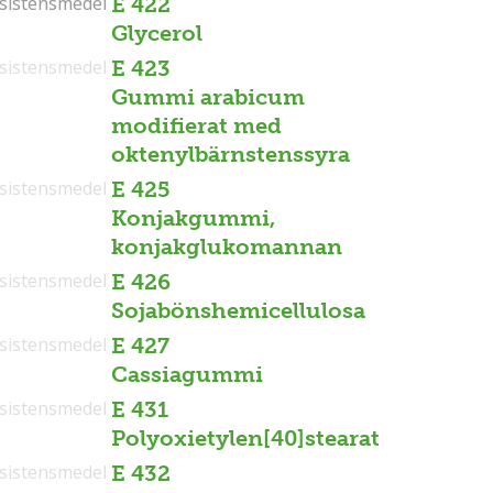
sistensmedel
sistensmedel
E 422
Glycerol
sistensmedel
E 423
Gummi arabicum
modifierat med
oktenylbärnstenssyra
sistensmedel
E 425
Konjakgummi,
konjakglukomannan
sistensmedel
E 426
Sojabönshemicellulosa
sistensmedel
E 427
Cassiagummi
sistensmedel
E 431
Polyoxietylen[40]stearat
sistensmedel
E 432