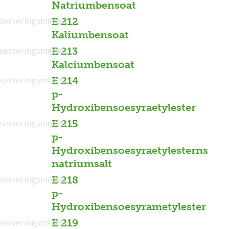
Natriumbensoat
serveringsmedel
E 212
Kaliumbensoat
serveringsmedel
E 213
Kalciumbensoat
serveringsmedel
E 214
p-
Hydroxibensoesyraetylester
serveringsmedel
E 215
p-
Hydroxibensoesyraetylesterns
natriumsalt
serveringsmedel
E 218
p-
Hydroxibensoesyrametylester
serveringsmedel
E 219