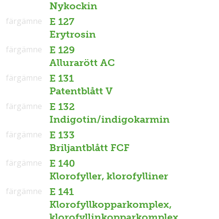
Nykockin
färgämne
E 127
Erytrosin
färgämne
E 129
Allurarött AC
färgämne
E 131
Patentblått V
färgämne
E 132
Indigotin/indigokarmin
färgämne
E 133
Briljantblått FCF
färgämne
E 140
Klorofyller, klorofylliner
färgämne
E 141
Klorofyllkopparkomplex,
klorofyllinkopparkomplex