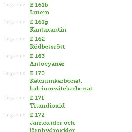
färgämne
E 161b
Lutein
färgämne
E 161g
Kantaxantin
färgämne
E 162
Rödbetsrött
färgämne
E 163
Antocyaner
färgämne
E 170
Kalciumkarbonat,
kalciumvätekarbonat
färgämne
E 171
Titandioxid
färgämne
E 172
Järnoxider och
järnhydroxider