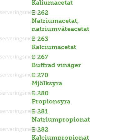
Kaliumacetat
serveringsmedel
E 262
Natriumacetat,
natriumväteacetat
serveringsmedel
E 263
Kalciumacetat
serveringsmedel
E 267
Buffrad vinäger
serveringsmedel
E 270
Mjölksyra
serveringsmedel
E 280
Propionsyra
serveringsmedel
E 281
Natriumpropionat
serveringsmedel
E 282
Kalciumpropionat