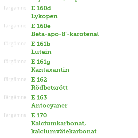
färgämne
E 160d
Lykopen
färgämne
E 160e
Beta-apo-8’-karotenal
färgämne
E 161b
Lutein
färgämne
E 161g
Kantaxantin
färgämne
E 162
Rödbetsrött
färgämne
E 163
Antocyaner
färgämne
E 170
Kalciumkarbonat,
kalciumvätekarbonat