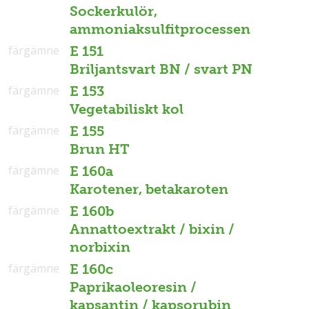
Sockerkulör,
ammoniaksulfitprocessen
färgämne
E 151
Briljantsvart BN / svart PN
färgämne
E 153
Vegetabiliskt kol
färgämne
E 155
Brun HT
färgämne
E 160a
Karotener, betakaroten
färgämne
E 160b
Annattoextrakt / bixin /
norbixin
färgämne
E 160c
Paprikaoleoresin /
kapsantin / kapsorubin