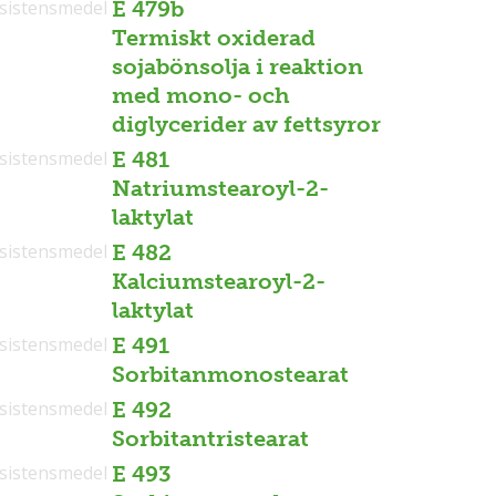
sistensmedel
E 479b
Termiskt oxiderad
sojabönsolja i reaktion
med mono- och
diglycerider av fettsyror
sistensmedel
E 481
Natriumstearoyl-2-
laktylat
sistensmedel
E 482
Kalciumstearoyl-2-
laktylat
sistensmedel
E 491
Sorbitanmonostearat
sistensmedel
E 492
Sorbitantristearat
sistensmedel
E 493