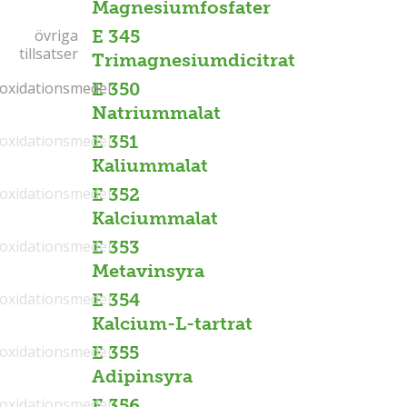
Magnesiumfosfater
övriga
övriga
E 345
tillsatser
tillsatser
Trimagnesiumdicitrat
ioxidationsmedel
ioxidationsmedel
E 350
Natriummalat
ioxidationsmedel
E 351
Kaliummalat
ioxidationsmedel
E 352
Kalciummalat
ioxidationsmedel
E 353
Metavinsyra
ioxidationsmedel
E 354
Kalcium-L-tartrat
ioxidationsmedel
E 355
Adipinsyra
ioxidationsmedel
E 356