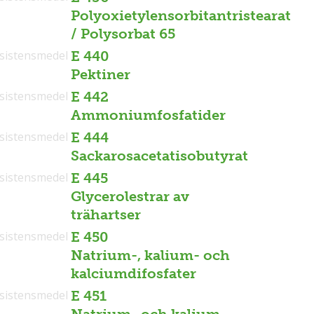
Polyoxietylensorbitantristearat
/ Polysorbat 65
sistensmedel
E 440
Pektiner
sistensmedel
E 442
Ammoniumfosfatider
sistensmedel
E 444
Sackarosacetatisobutyrat
sistensmedel
E 445
Glycerolestrar av
trähartser
sistensmedel
E 450
Natrium-, kalium- och
kalciumdifosfater
sistensmedel
E 451