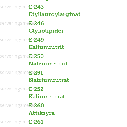
serveringsmedel
E 243
Etyllauroylarginat
serveringsmedel
E 246
Glykolipider
serveringsmedel
E 249
Kaliumnitrit
serveringsmedel
E 250
Natriumnitrit
serveringsmedel
E 251
Natriumnitrat
serveringsmedel
E 252
Kaliumnitrat
serveringsmedel
E 260
Ättiksyra
serveringsmedel
E 261