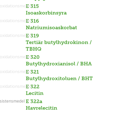
ioxidationsmedel
E 315
Isoaskorbinsyra
ioxidationsmedel
E 316
Natriumisoaskorbat
ioxidationsmedel
E 319
Tertiär butylhydrokinon /
TBHQ
ioxidationsmedel
E 320
Butylhydroxianisol / BHA
ioxidationsmedel
E 321
Butylhydroxitoluen / BHT
ioxidationsmedel
E 322
Lecitin
sistensmedel
sistensmedel
E 322a
Havrelecitin