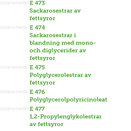
sistensmedel
E 473
Sackarosestrar av
fettsyror
sistensmedel
E 474
Sackarosestrar i
blandning med mono-
och diglycerider av
fettsyror
sistensmedel
E 475
Polyglycerolestrar av
fettsyror
sistensmedel
E 476
Polyglycerolpolyricinoleat
sistensmedel
E 477
1,2-Propylenglykolestrar
av fettsyror