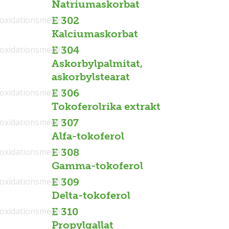
Natriumaskorbat
ioxidationsmedel
E 302
Kalciumaskorbat
ioxidationsmedel
E 304
Askorbylpalmitat,
askorbylstearat
ioxidationsmedel
E 306
Tokoferolrika extrakt
ioxidationsmedel
E 307
Alfa-tokoferol
ioxidationsmedel
E 308
Gamma-tokoferol
ioxidationsmedel
E 309
Delta-tokoferol
ioxidationsmedel
E 310
Propylgallat