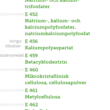
Natrium- och kalium-
trifosfater
sistensmedel
E 452
Natrium-, kalium- och
kalciumpolyfosfater,
natriumkalciumpolyfosfat
övriga
övriga
E 456
tillsatser
tillsatser
Kaliumpolyaspartat
sistensmedel
sistensmedel
E 459
Betacyklodextrin
sistensmedel
E 460
Mikrokristallinisk
cellulosa, cellulosapulver
sistensmedel
E 461
Metylcellulosa
sistensmedel
E 462