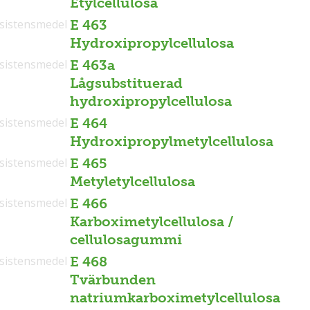
Etylcellulosa
sistensmedel
E 463
Hydroxipropylcellulosa
sistensmedel
E 463a
Lågsubstituerad
hydroxipropylcellulosa
sistensmedel
E 464
Hydroxipropylmetylcellulosa
sistensmedel
E 465
Metyletylcellulosa
sistensmedel
E 466
Karboximetylcellulosa /
cellulosagummi
sistensmedel
E 468
Tvärbunden
natriumkarboximetylcellulosa