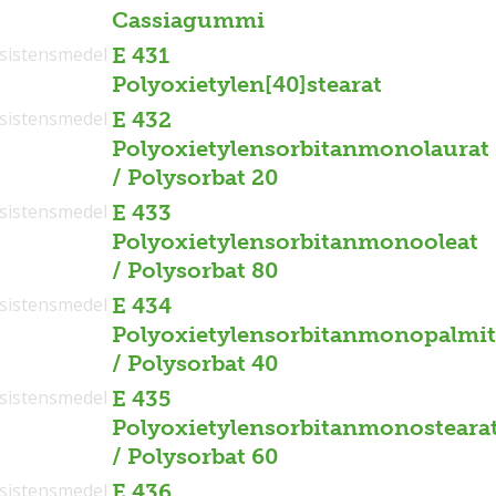
Cassiagummi
sistensmedel
E 431
Polyoxietylen[40]stearat
sistensmedel
E 432
Polyoxietylensorbitanmonolaurat
/ Polysorbat 20
sistensmedel
E 433
Polyoxietylensorbitanmonooleat
/ Polysorbat 80
sistensmedel
E 434
Polyoxietylensorbitanmonopalmit
/ Polysorbat 40
sistensmedel
E 435
Polyoxietylensorbitanmonosteara
/ Polysorbat 60
sistensmedel
E 436