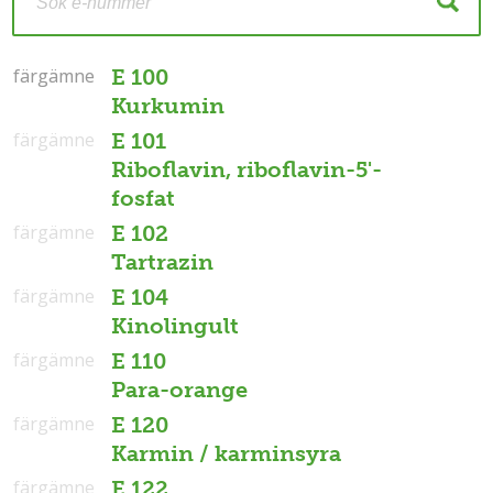
färgämne
färgämne
E 100
Kurkumin
färgämne
E 101
Riboflavin, riboflavin-5'-
fosfat
färgämne
E 102
Tartrazin
färgämne
E 104
Kinolingult
färgämne
E 110
Para-orange
färgämne
E 120
Karmin / karminsyra
färgämne
E 122