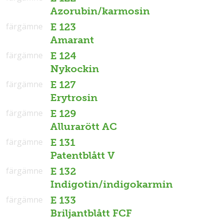
Azorubin/karmosin
färgämne
E 123
Amarant
färgämne
E 124
Nykockin
färgämne
E 127
Erytrosin
färgämne
E 129
Allurarött AC
färgämne
E 131
Patentblått V
färgämne
E 132
Indigotin/indigokarmin
färgämne
E 133
Briljantblått FCF