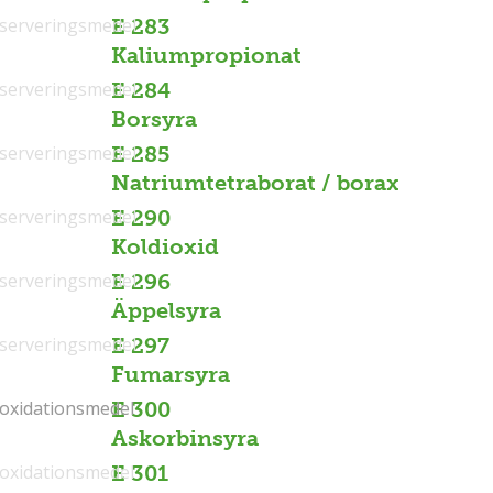
serveringsmedel
E 283
Kaliumpropionat
serveringsmedel
E 284
Borsyra
serveringsmedel
E 285
Natriumtetraborat / borax
serveringsmedel
E 290
Koldioxid
serveringsmedel
E 296
Äppelsyra
serveringsmedel
E 297
Fumarsyra
ioxidationsmedel
ioxidationsmedel
E 300
Askorbinsyra
ioxidationsmedel
E 301