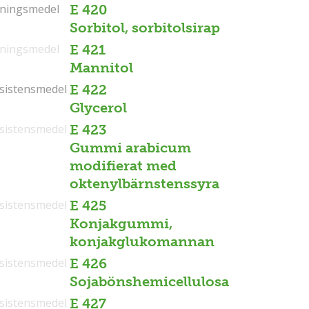
tningsmedel
tningsmedel
E 420
Sorbitol, sorbitolsirap
tningsmedel
E 421
Mannitol
sistensmedel
sistensmedel
E 422
Glycerol
sistensmedel
E 423
Gummi arabicum
modifierat med
oktenylbärnstenssyra
sistensmedel
E 425
Konjakgummi,
konjakglukomannan
sistensmedel
E 426
Sojabönshemicellulosa
sistensmedel
E 427