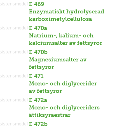
sistensmedel
E 469
Enzymatiskt hydrolyserad
karboximetylcellulosa
sistensmedel
E 470a
Natrium-, kalium- och
kalciumsalter av fettsyror
sistensmedel
E 470b
Magnesiumsalter av
fettsyror
sistensmedel
E 471
Mono- och diglycerider
av fettsyror
sistensmedel
E 472a
Mono- och diglyceriders
ättiksyraestrar
sistensmedel
E 472b