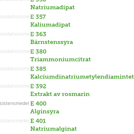
Natriumadipat
ioxidationsmedel
E 357
Kaliumadipat
ioxidationsmedel
E 363
Bärnstenssyra
ioxidationsmedel
E 380
Triammoniumcitrat
ioxidationsmedel
E 385
Kalciumdinatriumetylendiamintet
ioxidationsmedel
E 392
Extrakt av rosmarin
sistensmedel
sistensmedel
E 400
Alginsyra
sistensmedel
E 401
Natriumalginat