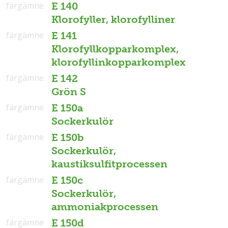
färgämne
E 140
Klorofyller, klorofylliner
färgämne
E 141
Klorofyllkopparkomplex,
klorofyllinkopparkomplex
färgämne
E 142
Grön S
färgämne
E 150a
Sockerkulör
färgämne
E 150b
Sockerkulör,
kaustiksulfitprocessen
färgämne
E 150c
Sockerkulör,
ammoniakprocessen
färgämne
E 150d