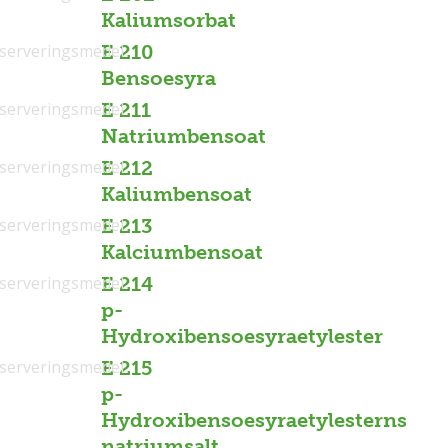
Kaliumsorbat
serveringsmedel
E 210
Bensoesyra
serveringsmedel
E 211
Natriumbensoat
serveringsmedel
E 212
Kaliumbensoat
serveringsmedel
E 213
Kalciumbensoat
serveringsmedel
E 214
p-
Hydroxibensoesyraetylester
serveringsmedel
E 215
p-
Hydroxibensoesyraetylesterns
natriumsalt