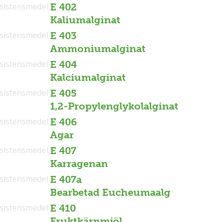
sistensmedel
E 402
Kaliumalginat
sistensmedel
E 403
Ammoniumalginat
sistensmedel
E 404
Kalciumalginat
sistensmedel
E 405
1,2-Propylenglykolalginat
sistensmedel
E 406
Agar
sistensmedel
E 407
Karragenan
sistensmedel
E 407a
Bearbetad Eucheumaalg
sistensmedel
E 410
Fruktkärnmjöl