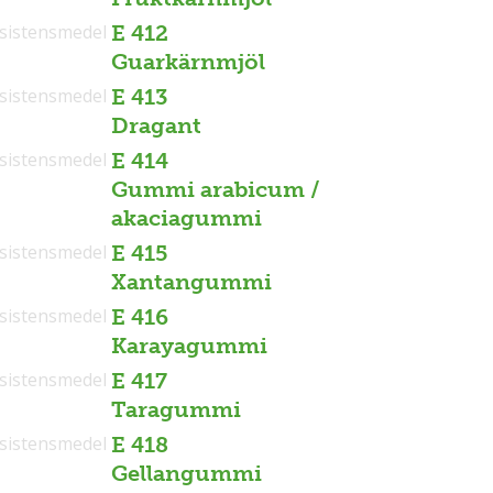
sistensmedel
E 412
Guarkärnmjöl
sistensmedel
E 413
Dragant
sistensmedel
E 414
Gummi arabicum /
akaciagummi
sistensmedel
E 415
Xantangummi
sistensmedel
E 416
Karayagummi
sistensmedel
E 417
Taragummi
sistensmedel
E 418
Gellangummi