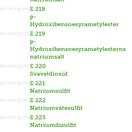
serveringsmedel
E 218
p-
Hydroxibensoesyrametylester
serveringsmedel
E 219
p-
Hydroxibensoesyrametylesterns
natriumsalt
serveringsmedel
E 220
Svaveldioxid
serveringsmedel
E 221
Natriumsulfit
serveringsmedel
E 222
Natriumvätesulfit
serveringsmedel
E 223
Natriumdisulfit