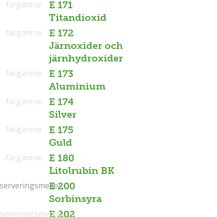
färgämne
E 171
Titandioxid
färgämne
E 172
Järnoxider och
järnhydroxider
färgämne
E 173
Aluminium
färgämne
E 174
Silver
färgämne
E 175
Guld
färgämne
E 180
Litolrubin BK
serveringsmedel
serveringsmedel
E 200
Sorbinsyra
serveringsmedel
E 202