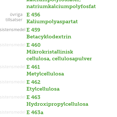
natriumkalciumpolyfosfat
övriga
övriga
E 456
tillsatser
tillsatser
Kaliumpolyaspartat
sistensmedel
sistensmedel
E 459
Betacyklodextrin
sistensmedel
E 460
Mikrokristallinisk
cellulosa, cellulosapulver
sistensmedel
E 461
Metylcellulosa
sistensmedel
E 462
Etylcellulosa
sistensmedel
E 463
Hydroxipropylcellulosa
sistensmedel
E 463a