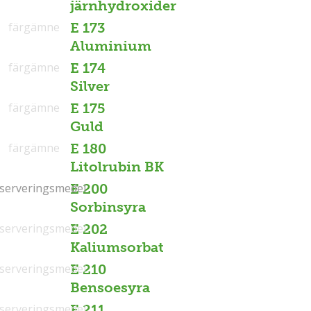
järnhydroxider
färgämne
E 173
Aluminium
färgämne
E 174
Silver
färgämne
E 175
Guld
färgämne
E 180
Litolrubin BK
serveringsmedel
serveringsmedel
E 200
Sorbinsyra
serveringsmedel
E 202
Kaliumsorbat
serveringsmedel
E 210
Bensoesyra
serveringsmedel
E 211