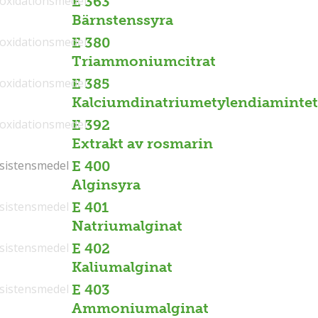
ioxidationsmedel
E 363
Bärnstenssyra
ioxidationsmedel
E 380
Triammoniumcitrat
ioxidationsmedel
E 385
Kalciumdinatriumetylendiamintet
ioxidationsmedel
E 392
Extrakt av rosmarin
sistensmedel
sistensmedel
E 400
Alginsyra
sistensmedel
E 401
Natriumalginat
sistensmedel
E 402
Kaliumalginat
sistensmedel
E 403
Ammoniumalginat