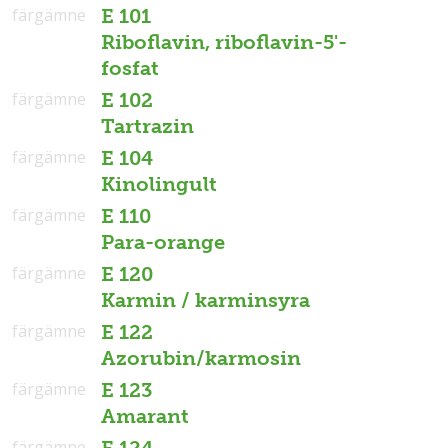
färgämne
E 101
Riboflavin, riboflavin-5'-
fosfat
färgämne
E 102
Tartrazin
färgämne
E 104
Kinolingult
färgämne
E 110
Para-orange
färgämne
E 120
Karmin / karminsyra
färgämne
E 122
Azorubin/karmosin
färgämne
E 123
Amarant
färgämne
E 124