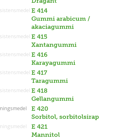
Dragant
sistensmedel
E 414
Gummi arabicum /
akaciagummi
sistensmedel
E 415
Xantangummi
sistensmedel
E 416
Karayagummi
sistensmedel
E 417
Taragummi
sistensmedel
E 418
Gellangummi
tningsmedel
tningsmedel
E 420
Sorbitol, sorbitolsirap
tningsmedel
E 421
Mannitol