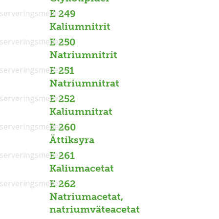
serveringsmedel
E 249
Kaliumnitrit
serveringsmedel
E 250
Natriumnitrit
serveringsmedel
E 251
Natriumnitrat
serveringsmedel
E 252
Kaliumnitrat
serveringsmedel
E 260
Ättiksyra
serveringsmedel
E 261
Kaliumacetat
serveringsmedel
E 262
Natriumacetat,
natriumväteacetat