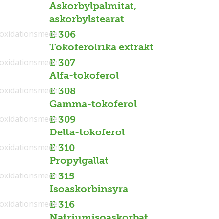
Askorbylpalmitat,
askorbylstearat
ioxidationsmedel
E 306
Tokoferolrika extrakt
ioxidationsmedel
E 307
Alfa-tokoferol
ioxidationsmedel
E 308
Gamma-tokoferol
ioxidationsmedel
E 309
Delta-tokoferol
ioxidationsmedel
E 310
Propylgallat
ioxidationsmedel
E 315
Isoaskorbinsyra
ioxidationsmedel
E 316
Natriumisoaskorbat