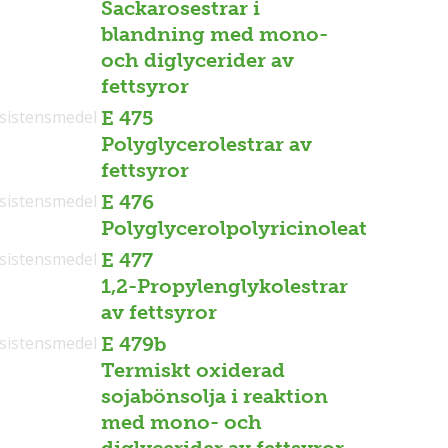
Sackarosestrar i
blandning med mono-
och diglycerider av
fettsyror
sistensmedel
E 475
Polyglycerolestrar av
fettsyror
sistensmedel
E 476
Polyglycerolpolyricinoleat
sistensmedel
E 477
1,2-Propylenglykolestrar
av fettsyror
sistensmedel
E 479b
Termiskt oxiderad
sojabönsolja i reaktion
med mono- och
diglycerider av fettsyror