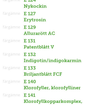
Nykockin
färgämne
E 127
Erytrosin
färgämne
E 129
Allurarött AC
färgämne
E 131
Patentblått V
färgämne
E 132
Indigotin/indigokarmin
färgämne
E 133
Briljantblått FCF
färgämne
E 140
Klorofyller, klorofylliner
färgämne
E 141
Klorofyllkopparkomplex,