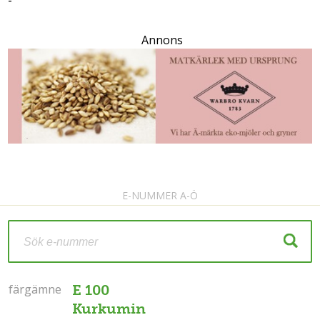
-
Annons
E-NUMMER A-Ö
färgämne
färgämne
E 100
Kurkumin