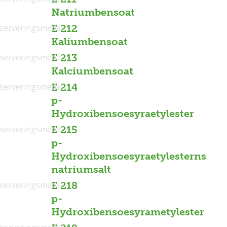
Natriumbensoat
serveringsmedel
E 212
Kaliumbensoat
serveringsmedel
E 213
Kalciumbensoat
serveringsmedel
E 214
p-
Hydroxibensoesyraetylester
serveringsmedel
E 215
p-
Hydroxibensoesyraetylesterns
natriumsalt
serveringsmedel
E 218
p-
Hydroxibensoesyrametylester