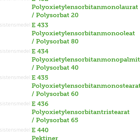
Polyoxietylensorbitanmonolaurat
/ Polysorbat 20
sistensmedel
E 433
Polyoxietylensorbitanmonooleat
/ Polysorbat 80
sistensmedel
E 434
Polyoxietylensorbitanmonopalmit
/ Polysorbat 40
sistensmedel
E 435
Polyoxietylensorbitanmonosteara
/ Polysorbat 60
sistensmedel
E 436
Polyoxietylensorbitantristearat
/ Polysorbat 65
sistensmedel
E 440
Pektiner