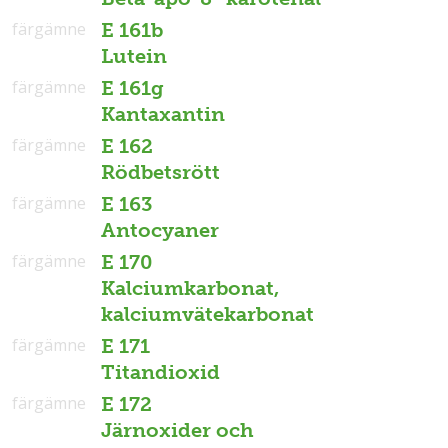
färgämne
E 161b
Lutein
färgämne
E 161g
Kantaxantin
färgämne
E 162
Rödbetsrött
färgämne
E 163
Antocyaner
färgämne
E 170
Kalciumkarbonat,
kalciumvätekarbonat
färgämne
E 171
Titandioxid
färgämne
E 172
Järnoxider och