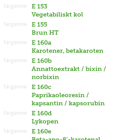
färgämne
E 153
Vegetabiliskt kol
färgämne
E 155
Brun HT
färgämne
E 160a
Karotener, betakaroten
färgämne
E 160b
Annattoextrakt / bixin /
norbixin
färgämne
E 160c
Paprikaoleoresin /
kapsantin / kapsorubin
färgämne
E 160d
Lykopen
färgämne
E 160e
Beta-apo-8’-karotenal