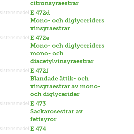
citronsyraestrar
sistensmedel
E 472d
Mono- och diglyceriders
vinsyraestrar
sistensmedel
E 472e
Mono- och diglyceriders
mono- och
diacetylvinsyraestrar
sistensmedel
E 472f
Blandade ättik- och
vinsyraestrar av mono-
och diglycerider
sistensmedel
E 473
Sackarosestrar av
fettsyror
sistensmedel
E 474