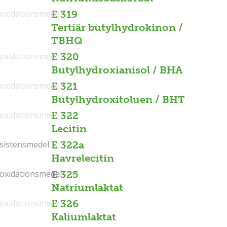
ioxidationsmedel
E 319
Tertiär butylhydrokinon /
TBHQ
ioxidationsmedel
E 320
Butylhydroxianisol / BHA
ioxidationsmedel
E 321
Butylhydroxitoluen / BHT
ioxidationsmedel
E 322
Lecitin
sistensmedel
sistensmedel
E 322a
Havrelecitin
ioxidationsmedel
ioxidationsmedel
E 325
Natriumlaktat
ioxidationsmedel
E 326
Kaliumlaktat