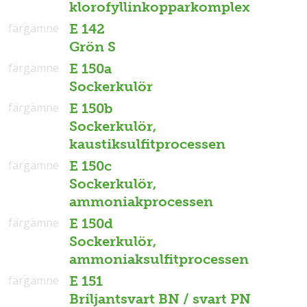
klorofyllinkopparkomplex
färgämne
E 142
Grön S
färgämne
E 150a
Sockerkulör
färgämne
E 150b
Sockerkulör,
kaustiksulfitprocessen
färgämne
E 150c
Sockerkulör,
ammoniakprocessen
färgämne
E 150d
Sockerkulör,
ammoniaksulfitprocessen
färgämne
E 151
Briljantsvart BN / svart PN