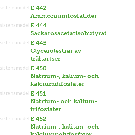
sistensmedel
E 442
Ammoniumfosfatider
sistensmedel
E 444
Sackarosacetatisobutyrat
sistensmedel
E 445
Glycerolestrar av
trähartser
sistensmedel
E 450
Natrium-, kalium- och
kalciumdifosfater
sistensmedel
E 451
Natrium- och kalium-
trifosfater
sistensmedel
E 452
Natrium-, kalium- och
kalciumpolyfosfater,