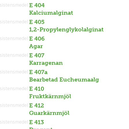
sistensmedel
E 404
Kalciumalginat
sistensmedel
E 405
1,2-Propylenglykolalginat
sistensmedel
E 406
Agar
sistensmedel
E 407
Karragenan
sistensmedel
E 407a
Bearbetad Eucheumaalg
sistensmedel
E 410
Fruktkärnmjöl
sistensmedel
E 412
Guarkärnmjöl
sistensmedel
E 413