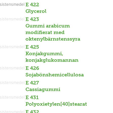
sistensmedel
sistensmedel
E 422
Glycerol
sistensmedel
E 423
Gummi arabicum
modifierat med
oktenylbärnstenssyra
sistensmedel
E 425
Konjakgummi,
konjakglukomannan
sistensmedel
E 426
Sojabönshemicellulosa
sistensmedel
E 427
Cassiagummi
sistensmedel
E 431
Polyoxietylen[40]stearat
sistensmedel
E 432