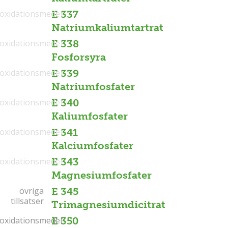
ioxidationsmedel
E 337
Natriumkaliumtartrat
ioxidationsmedel
E 338
Fosforsyra
ioxidationsmedel
E 339
Natriumfosfater
ioxidationsmedel
E 340
Kaliumfosfater
ioxidationsmedel
E 341
Kalciumfosfater
ioxidationsmedel
E 343
Magnesiumfosfater
övriga
övriga
E 345
tillsatser
tillsatser
Trimagnesiumdicitrat
ioxidationsmedel
ioxidationsmedel
E 350