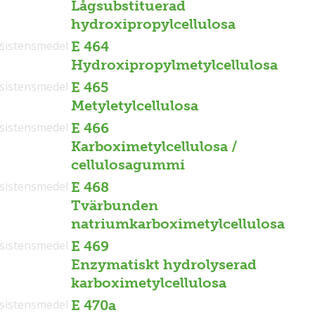
Lågsubstituerad
hydroxipropylcellulosa
sistensmedel
E 464
Hydroxipropylmetylcellulosa
sistensmedel
E 465
Metyletylcellulosa
sistensmedel
E 466
Karboximetylcellulosa /
cellulosagummi
sistensmedel
E 468
Tvärbunden
natriumkarboximetylcellulosa
sistensmedel
E 469
Enzymatiskt hydrolyserad
karboximetylcellulosa
sistensmedel
E 470a