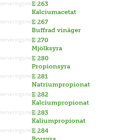
serveringsmedel
E 263
Kalciumacetat
serveringsmedel
E 267
Buffrad vinäger
serveringsmedel
E 270
Mjölksyra
serveringsmedel
E 280
Propionsyra
serveringsmedel
E 281
Natriumpropionat
serveringsmedel
E 282
Kalciumpropionat
serveringsmedel
E 283
Kaliumpropionat
serveringsmedel
E 284
Borsyra