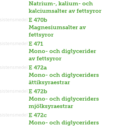
Natrium-, kalium- och
kalciumsalter av fettsyror
sistensmedel
E 470b
Magnesiumsalter av
fettsyror
sistensmedel
E 471
Mono- och diglycerider
av fettsyror
sistensmedel
E 472a
Mono- och diglyceriders
ättiksyraestrar
sistensmedel
E 472b
Mono- och diglyceriders
mjölksyraestrar
sistensmedel
E 472c
Mono- och diglyceriders