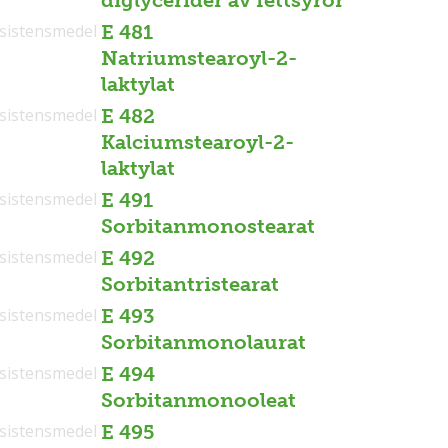
sistensmedel
E 481
Natriumstearoyl-2-
laktylat
sistensmedel
E 482
Kalciumstearoyl-2-
laktylat
sistensmedel
E 491
Sorbitanmonostearat
sistensmedel
E 492
Sorbitantristearat
sistensmedel
E 493
Sorbitanmonolaurat
sistensmedel
E 494
Sorbitanmonooleat
sistensmedel
E 495