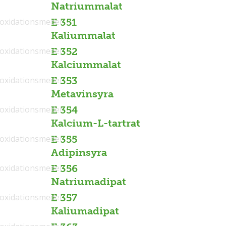
Natriummalat
ioxidationsmedel
E 351
Kaliummalat
ioxidationsmedel
E 352
Kalciummalat
ioxidationsmedel
E 353
Metavinsyra
ioxidationsmedel
E 354
Kalcium-L-tartrat
ioxidationsmedel
E 355
Adipinsyra
ioxidationsmedel
E 356
Natriumadipat
ioxidationsmedel
E 357
Kaliumadipat