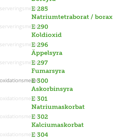
serveringsmedel
E 285
Natriumtetraborat / borax
serveringsmedel
E 290
Koldioxid
serveringsmedel
E 296
Äppelsyra
serveringsmedel
E 297
Fumarsyra
ioxidationsmedel
ioxidationsmedel
E 300
Askorbinsyra
ioxidationsmedel
E 301
Natriumaskorbat
ioxidationsmedel
E 302
Kalciumaskorbat
ioxidationsmedel
E 304