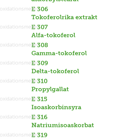
ioxidationsmedel
E 306
Tokoferolrika extrakt
ioxidationsmedel
E 307
Alfa-tokoferol
ioxidationsmedel
E 308
Gamma-tokoferol
ioxidationsmedel
E 309
Delta-tokoferol
ioxidationsmedel
E 310
Propylgallat
ioxidationsmedel
E 315
Isoaskorbinsyra
ioxidationsmedel
E 316
Natriumisoaskorbat
ioxidationsmedel
E 319