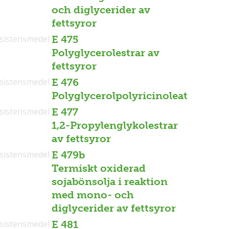
och diglycerider av
fettsyror
sistensmedel
E 475
Polyglycerolestrar av
fettsyror
sistensmedel
E 476
Polyglycerolpolyricinoleat
sistensmedel
E 477
1,2-Propylenglykolestrar
av fettsyror
sistensmedel
E 479b
Termiskt oxiderad
sojabönsolja i reaktion
med mono- och
diglycerider av fettsyror
sistensmedel
E 481