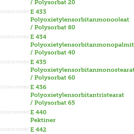
/ Polysorbat 20
sistensmedel
E 433
Polyoxietylensorbitanmonooleat
/ Polysorbat 80
sistensmedel
E 434
Polyoxietylensorbitanmonopalmit
/ Polysorbat 40
sistensmedel
E 435
Polyoxietylensorbitanmonosteara
/ Polysorbat 60
sistensmedel
E 436
Polyoxietylensorbitantristearat
/ Polysorbat 65
sistensmedel
E 440
Pektiner
sistensmedel
E 442