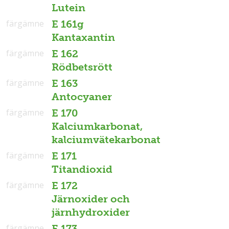
Lutein
färgämne
E 161g
Kantaxantin
färgämne
E 162
Rödbetsrött
färgämne
E 163
Antocyaner
färgämne
E 170
Kalciumkarbonat,
kalciumvätekarbonat
färgämne
E 171
Titandioxid
färgämne
E 172
Järnoxider och
järnhydroxider
färgämne
E 173