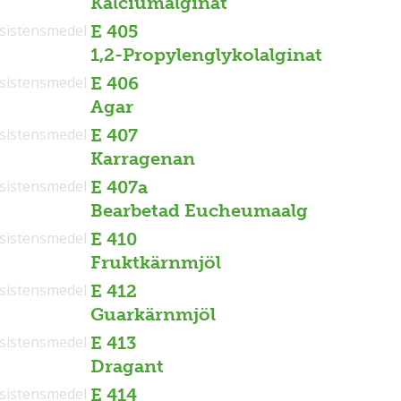
Kalciumalginat
sistensmedel
E 405
1,2-Propylenglykolalginat
sistensmedel
E 406
Agar
sistensmedel
E 407
Karragenan
sistensmedel
E 407a
Bearbetad Eucheumaalg
sistensmedel
E 410
Fruktkärnmjöl
sistensmedel
E 412
Guarkärnmjöl
sistensmedel
E 413
Dragant
sistensmedel
E 414