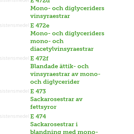
E 472d
Mono- och diglyceriders
vinsyraestrar
sistensmedel
E 472e
Mono- och diglyceriders
mono- och
diacetylvinsyraestrar
sistensmedel
E 472f
Blandade ättik- och
vinsyraestrar av mono-
och diglycerider
sistensmedel
E 473
Sackarosestrar av
fettsyror
sistensmedel
E 474
Sackarosestrar i
blandning med mono-