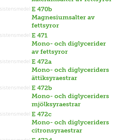
sistensmedel
E 470b
Magnesiumsalter av
fettsyror
sistensmedel
E 471
Mono- och diglycerider
av fettsyror
sistensmedel
E 472a
Mono- och diglyceriders
ättiksyraestrar
sistensmedel
E 472b
Mono- och diglyceriders
mjölksyraestrar
sistensmedel
E 472c
Mono- och diglyceriders
citronsyraestrar
sistensmedel