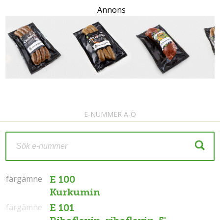
Annons
E-NUMMER A-Ö
färgämne
färgämne
E 100
Kurkumin
färgämne
E 101