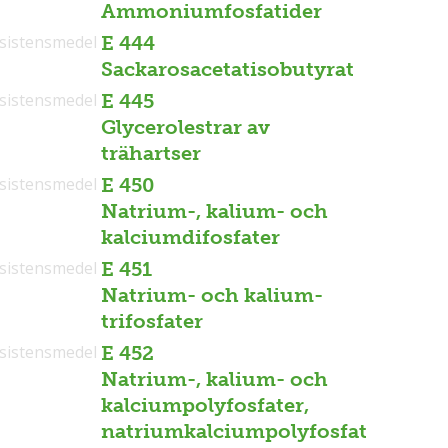
Ammoniumfosfatider
sistensmedel
E 444
Sackarosacetatisobutyrat
sistensmedel
E 445
Glycerolestrar av
trähartser
sistensmedel
E 450
Natrium-, kalium- och
kalciumdifosfater
sistensmedel
E 451
Natrium- och kalium-
trifosfater
sistensmedel
E 452
Natrium-, kalium- och
kalciumpolyfosfater,
natriumkalciumpolyfosfat