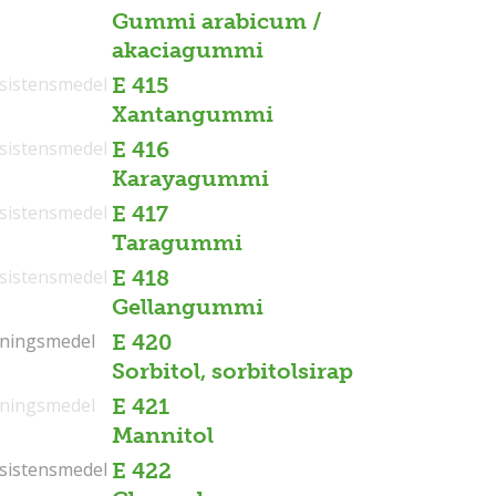
Gummi arabicum /
akaciagummi
sistensmedel
E 415
Xantangummi
sistensmedel
E 416
Karayagummi
sistensmedel
E 417
Taragummi
sistensmedel
E 418
Gellangummi
tningsmedel
tningsmedel
E 420
Sorbitol, sorbitolsirap
tningsmedel
E 421
Mannitol
sistensmedel
sistensmedel
E 422