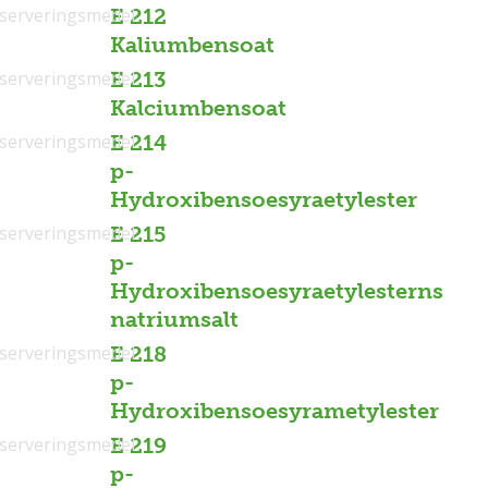
serveringsmedel
E 212
Kaliumbensoat
serveringsmedel
E 213
Kalciumbensoat
serveringsmedel
E 214
p-
Hydroxibensoesyraetylester
serveringsmedel
E 215
p-
Hydroxibensoesyraetylesterns
natriumsalt
serveringsmedel
E 218
p-
Hydroxibensoesyrametylester
serveringsmedel
E 219
p-