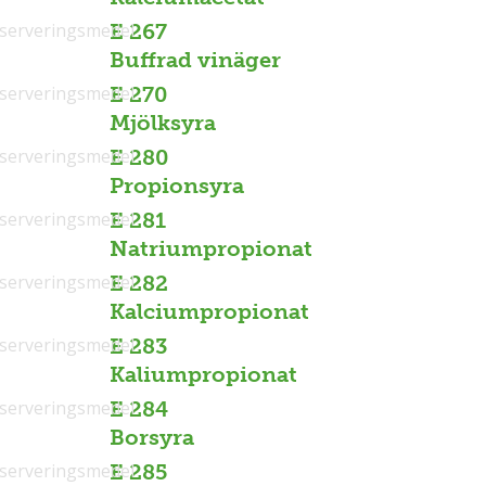
serveringsmedel
E 267
Buffrad vinäger
serveringsmedel
E 270
Mjölksyra
serveringsmedel
E 280
Propionsyra
serveringsmedel
E 281
Natriumpropionat
serveringsmedel
E 282
Kalciumpropionat
serveringsmedel
E 283
Kaliumpropionat
serveringsmedel
E 284
Borsyra
serveringsmedel
E 285