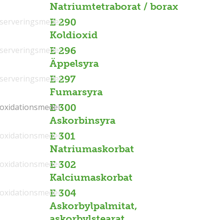
Natriumtetraborat / borax
serveringsmedel
E 290
Koldioxid
serveringsmedel
E 296
Äppelsyra
serveringsmedel
E 297
Fumarsyra
ioxidationsmedel
ioxidationsmedel
E 300
Askorbinsyra
ioxidationsmedel
E 301
Natriumaskorbat
ioxidationsmedel
E 302
Kalciumaskorbat
ioxidationsmedel
E 304
Askorbylpalmitat,
askorbylstearat