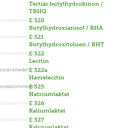
Tertiär butylhydrokinon /
TBHQ
ioxidationsmedel
E 320
Butylhydroxianisol / BHA
ioxidationsmedel
E 321
Butylhydroxitoluen / BHT
ioxidationsmedel
E 322
Lecitin
sistensmedel
sistensmedel
E 322a
Havrelecitin
ioxidationsmedel
ioxidationsmedel
E 325
Natriumlaktat
ioxidationsmedel
E 326
Kaliumlaktat
ioxidationsmedel
E 327
Kalciumlaktat