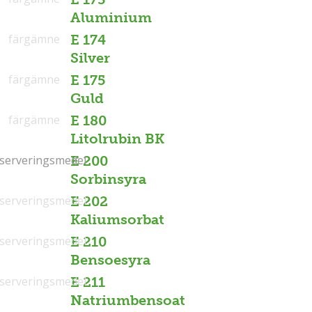
Aluminium
färgämne
E 174
Silver
färgämne
E 175
Guld
färgämne
E 180
Litolrubin BK
serveringsmedel
serveringsmedel
E 200
Sorbinsyra
serveringsmedel
E 202
Kaliumsorbat
serveringsmedel
E 210
Bensoesyra
serveringsmedel
E 211
Natriumbensoat