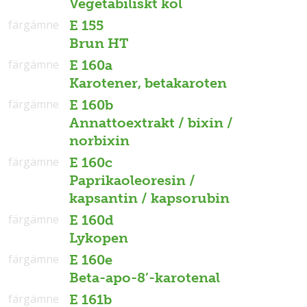
Vegetabiliskt kol
färgämne
E 155
Brun HT
färgämne
E 160a
Karotener, betakaroten
färgämne
E 160b
Annattoextrakt / bixin /
norbixin
färgämne
E 160c
Paprikaoleoresin /
kapsantin / kapsorubin
färgämne
E 160d
Lykopen
färgämne
E 160e
Beta-apo-8’-karotenal
färgämne
E 161b