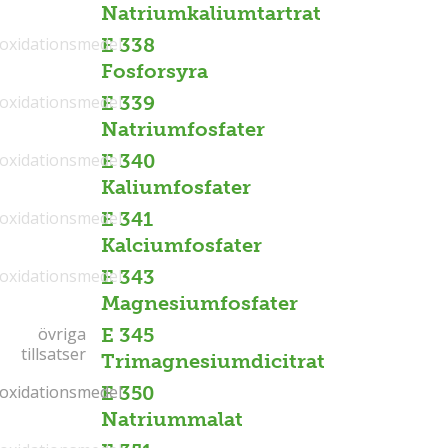
Natriumkaliumtartrat
ioxidationsmedel
E 338
Fosforsyra
ioxidationsmedel
E 339
Natriumfosfater
ioxidationsmedel
E 340
Kaliumfosfater
ioxidationsmedel
E 341
Kalciumfosfater
ioxidationsmedel
E 343
Magnesiumfosfater
övriga
övriga
E 345
tillsatser
tillsatser
Trimagnesiumdicitrat
ioxidationsmedel
ioxidationsmedel
E 350
Natriummalat