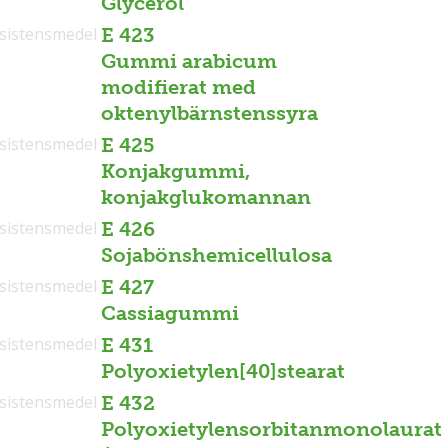
Glycerol
sistensmedel
E 423
Gummi arabicum
modifierat med
oktenylbärnstenssyra
sistensmedel
E 425
Konjakgummi,
konjakglukomannan
sistensmedel
E 426
Sojabönshemicellulosa
sistensmedel
E 427
Cassiagummi
sistensmedel
E 431
Polyoxietylen[40]stearat
sistensmedel
E 432
Polyoxietylensorbitanmonolaurat