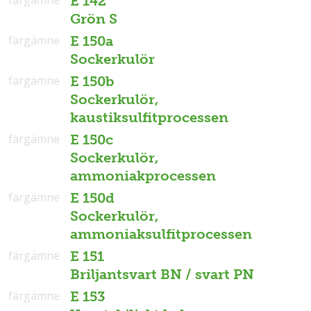
E 142
Grön S
färgämne
E 150a
Sockerkulör
färgämne
E 150b
Sockerkulör,
kaustiksulfitprocessen
färgämne
E 150c
Sockerkulör,
ammoniakprocessen
färgämne
E 150d
Sockerkulör,
ammoniaksulfitprocessen
färgämne
E 151
Briljantsvart BN / svart PN
färgämne
E 153