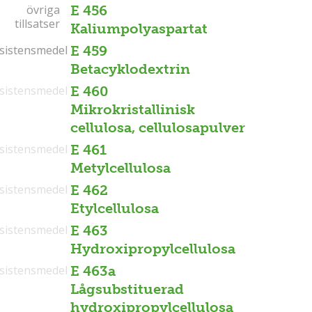
övriga
övriga
E 456
tillsatser
tillsatser
Kaliumpolyaspartat
sistensmedel
sistensmedel
E 459
Betacyklodextrin
sistensmedel
E 460
Mikrokristallinisk
cellulosa, cellulosapulver
sistensmedel
E 461
Metylcellulosa
sistensmedel
E 462
Etylcellulosa
sistensmedel
E 463
Hydroxipropylcellulosa
sistensmedel
E 463a
Lågsubstituerad
hydroxipropylcellulosa