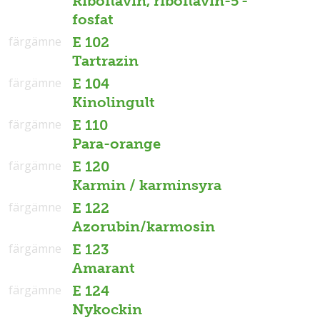
Riboflavin, riboflavin-5'-
fosfat
färgämne
E 102
Tartrazin
färgämne
E 104
Kinolingult
färgämne
E 110
Para-orange
färgämne
E 120
Karmin / karminsyra
färgämne
E 122
Azorubin/karmosin
färgämne
E 123
Amarant
färgämne
E 124
Nykockin