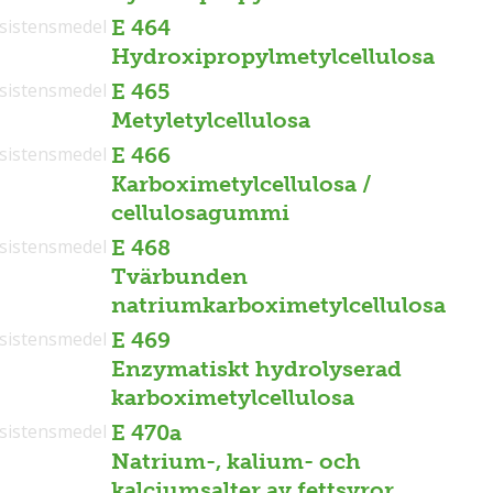
sistensmedel
E 464
Hydroxipropylmetylcellulosa
sistensmedel
E 465
Metyletylcellulosa
sistensmedel
E 466
Karboximetylcellulosa /
cellulosagummi
sistensmedel
E 468
Tvärbunden
natriumkarboximetylcellulosa
sistensmedel
E 469
Enzymatiskt hydrolyserad
karboximetylcellulosa
sistensmedel
E 470a
Natrium-, kalium- och
kalciumsalter av fettsyror