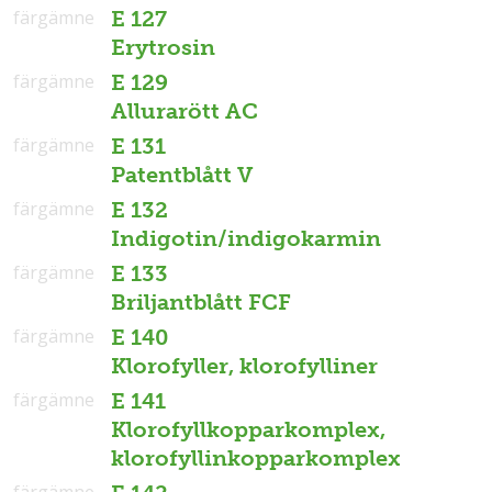
färgämne
E 127
Erytrosin
färgämne
E 129
Allurarött AC
färgämne
E 131
Patentblått V
färgämne
E 132
Indigotin/indigokarmin
färgämne
E 133
Briljantblått FCF
färgämne
E 140
Klorofyller, klorofylliner
färgämne
E 141
Klorofyllkopparkomplex,
klorofyllinkopparkomplex
färgämne