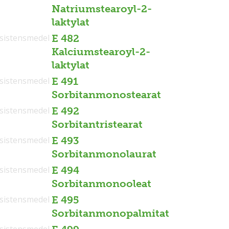
Natriumstearoyl-2-
laktylat
sistensmedel
E 482
Kalciumstearoyl-2-
laktylat
sistensmedel
E 491
Sorbitanmonostearat
sistensmedel
E 492
Sorbitantristearat
sistensmedel
E 493
Sorbitanmonolaurat
sistensmedel
E 494
Sorbitanmonooleat
sistensmedel
E 495
Sorbitanmonopalmitat
sistensmedel