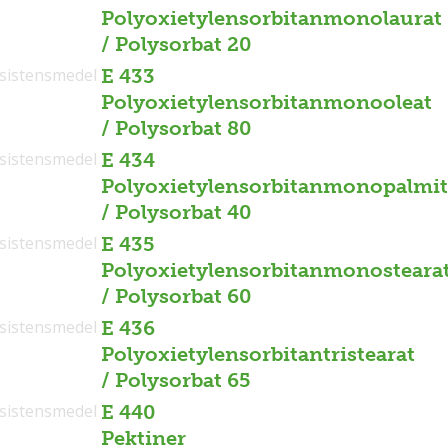
Polyoxietylensorbitanmonolaurat
/ Polysorbat 20
sistensmedel
E 433
Polyoxietylensorbitanmonooleat
/ Polysorbat 80
sistensmedel
E 434
Polyoxietylensorbitanmonopalmit
/ Polysorbat 40
sistensmedel
E 435
Polyoxietylensorbitanmonosteara
/ Polysorbat 60
sistensmedel
E 436
Polyoxietylensorbitantristearat
/ Polysorbat 65
sistensmedel
E 440
Pektiner