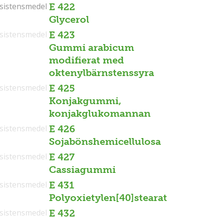
sistensmedel
sistensmedel
E 422
Glycerol
sistensmedel
E 423
Gummi arabicum
modifierat med
oktenylbärnstenssyra
sistensmedel
E 425
Konjakgummi,
konjakglukomannan
sistensmedel
E 426
Sojabönshemicellulosa
sistensmedel
E 427
Cassiagummi
sistensmedel
E 431
Polyoxietylen[40]stearat
sistensmedel
E 432