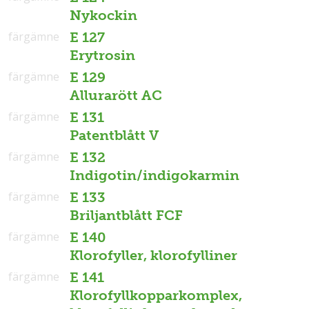
Nykockin
färgämne
E 127
Erytrosin
färgämne
E 129
Allurarött AC
färgämne
E 131
Patentblått V
färgämne
E 132
Indigotin/indigokarmin
färgämne
E 133
Briljantblått FCF
färgämne
E 140
Klorofyller, klorofylliner
färgämne
E 141
Klorofyllkopparkomplex,