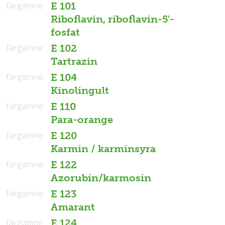
färgämne
E 101
Riboflavin, riboflavin-5'-
fosfat
färgämne
E 102
Tartrazin
färgämne
E 104
Kinolingult
färgämne
E 110
Para-orange
färgämne
E 120
Karmin / karminsyra
färgämne
E 122
Azorubin/karmosin
färgämne
E 123
Amarant
färgämne
E 124