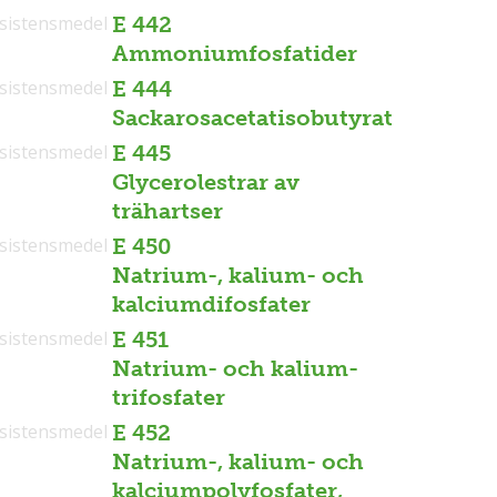
sistensmedel
E 442
Ammoniumfosfatider
sistensmedel
E 444
Sackarosacetatisobutyrat
sistensmedel
E 445
Glycerolestrar av
trähartser
sistensmedel
E 450
Natrium-, kalium- och
kalciumdifosfater
sistensmedel
E 451
Natrium- och kalium-
trifosfater
sistensmedel
E 452
Natrium-, kalium- och
kalciumpolyfosfater,