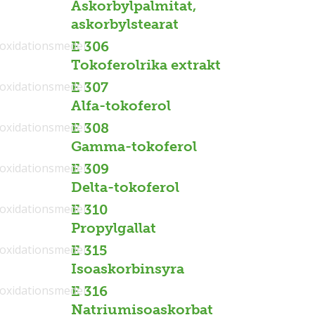
Askorbylpalmitat,
askorbylstearat
ioxidationsmedel
E 306
Tokoferolrika extrakt
ioxidationsmedel
E 307
Alfa-tokoferol
ioxidationsmedel
E 308
Gamma-tokoferol
ioxidationsmedel
E 309
Delta-tokoferol
ioxidationsmedel
E 310
Propylgallat
ioxidationsmedel
E 315
Isoaskorbinsyra
ioxidationsmedel
E 316
Natriumisoaskorbat