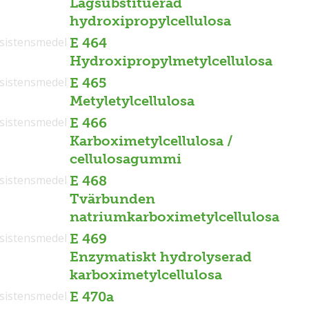
Lågsubstituerad
hydroxipropylcellulosa
sistensmedel
E 464
Hydroxipropylmetylcellulosa
sistensmedel
E 465
Metyletylcellulosa
sistensmedel
E 466
Karboximetylcellulosa /
cellulosagummi
sistensmedel
E 468
Tvärbunden
natriumkarboximetylcellulosa
sistensmedel
E 469
Enzymatiskt hydrolyserad
karboximetylcellulosa
sistensmedel
E 470a