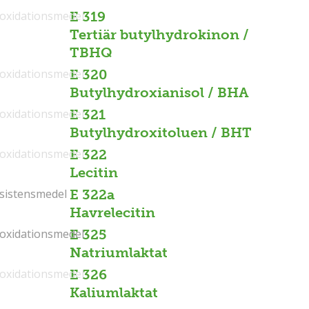
ioxidationsmedel
E 319
Tertiär butylhydrokinon /
TBHQ
ioxidationsmedel
E 320
Butylhydroxianisol / BHA
ioxidationsmedel
E 321
Butylhydroxitoluen / BHT
ioxidationsmedel
E 322
Lecitin
sistensmedel
sistensmedel
E 322a
Havrelecitin
ioxidationsmedel
ioxidationsmedel
E 325
Natriumlaktat
ioxidationsmedel
E 326
Kaliumlaktat