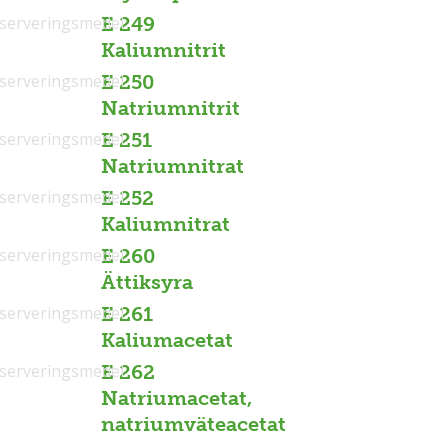
serveringsmedel
E 249
Kaliumnitrit
serveringsmedel
E 250
Natriumnitrit
serveringsmedel
E 251
Natriumnitrat
serveringsmedel
E 252
Kaliumnitrat
serveringsmedel
E 260
Ättiksyra
serveringsmedel
E 261
Kaliumacetat
serveringsmedel
E 262
Natriumacetat,
natriumväteacetat