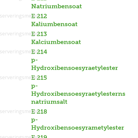
Natriumbensoat
serveringsmedel
E 212
Kaliumbensoat
serveringsmedel
E 213
Kalciumbensoat
serveringsmedel
E 214
p-
Hydroxibensoesyraetylester
serveringsmedel
E 215
p-
Hydroxibensoesyraetylesterns
natriumsalt
serveringsmedel
E 218
p-
Hydroxibensoesyrametylester
serveringsmedel
E 219