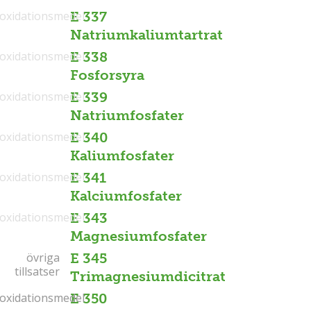
ioxidationsmedel
E 337
Natriumkaliumtartrat
ioxidationsmedel
E 338
Fosforsyra
ioxidationsmedel
E 339
Natriumfosfater
ioxidationsmedel
E 340
Kaliumfosfater
ioxidationsmedel
E 341
Kalciumfosfater
ioxidationsmedel
E 343
Magnesiumfosfater
övriga
övriga
E 345
tillsatser
tillsatser
Trimagnesiumdicitrat
ioxidationsmedel
ioxidationsmedel
E 350