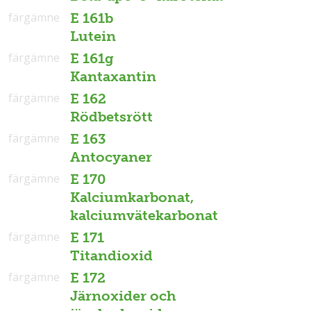
färgämne
E 161b
Lutein
färgämne
E 161g
Kantaxantin
färgämne
E 162
Rödbetsrött
färgämne
E 163
Antocyaner
färgämne
E 170
Kalciumkarbonat,
kalciumvätekarbonat
färgämne
E 171
Titandioxid
färgämne
E 172
Järnoxider och