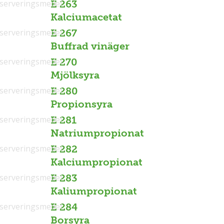
serveringsmedel
E 263
Kalciumacetat
serveringsmedel
E 267
Buffrad vinäger
serveringsmedel
E 270
Mjölksyra
serveringsmedel
E 280
Propionsyra
serveringsmedel
E 281
Natriumpropionat
serveringsmedel
E 282
Kalciumpropionat
serveringsmedel
E 283
Kaliumpropionat
serveringsmedel
E 284
Borsyra