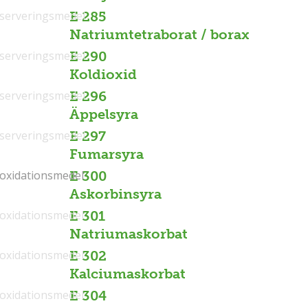
serveringsmedel
E 285
Natriumtetraborat / borax
serveringsmedel
E 290
Koldioxid
serveringsmedel
E 296
Äppelsyra
serveringsmedel
E 297
Fumarsyra
ioxidationsmedel
ioxidationsmedel
E 300
Askorbinsyra
ioxidationsmedel
E 301
Natriumaskorbat
ioxidationsmedel
E 302
Kalciumaskorbat
ioxidationsmedel
E 304