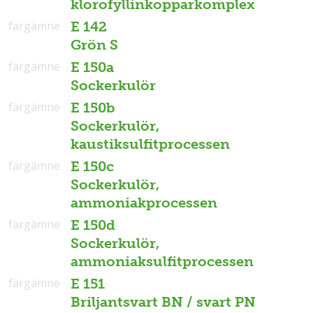
klorofyllinkopparkomplex
färgämne
E 142
Grön S
färgämne
E 150a
Sockerkulör
färgämne
E 150b
Sockerkulör,
kaustiksulfitprocessen
färgämne
E 150c
Sockerkulör,
ammoniakprocessen
färgämne
E 150d
Sockerkulör,
ammoniaksulfitprocessen
färgämne
E 151
Briljantsvart BN / svart PN