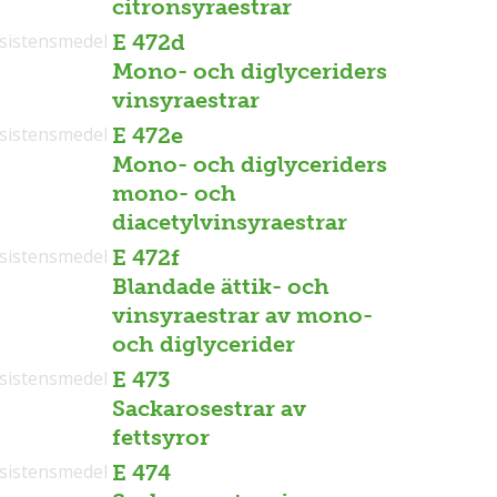
citronsyraestrar
sistensmedel
E 472d
Mono- och diglyceriders
vinsyraestrar
sistensmedel
E 472e
Mono- och diglyceriders
mono- och
diacetylvinsyraestrar
sistensmedel
E 472f
Blandade ättik- och
vinsyraestrar av mono-
och diglycerider
sistensmedel
E 473
Sackarosestrar av
fettsyror
sistensmedel
E 474