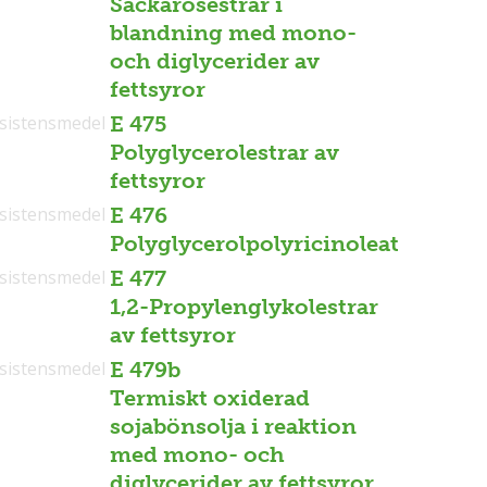
Sackarosestrar i
blandning med mono-
och diglycerider av
fettsyror
sistensmedel
E 475
Polyglycerolestrar av
fettsyror
sistensmedel
E 476
Polyglycerolpolyricinoleat
sistensmedel
E 477
1,2-Propylenglykolestrar
av fettsyror
sistensmedel
E 479b
Termiskt oxiderad
sojabönsolja i reaktion
med mono- och
diglycerider av fettsyror