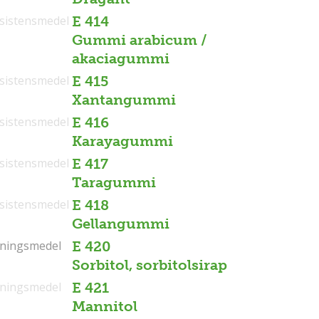
sistensmedel
E 414
Gummi arabicum /
akaciagummi
sistensmedel
E 415
Xantangummi
sistensmedel
E 416
Karayagummi
sistensmedel
E 417
Taragummi
sistensmedel
E 418
Gellangummi
tningsmedel
tningsmedel
E 420
Sorbitol, sorbitolsirap
tningsmedel
E 421
Mannitol