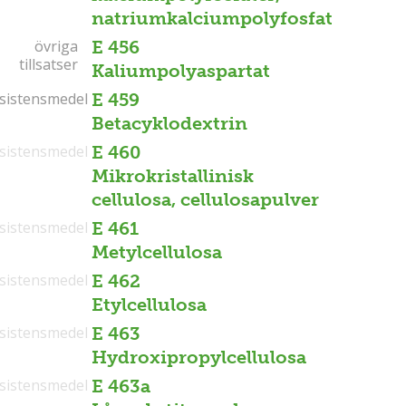
natriumkalciumpolyfosfat
övriga
övriga
E 456
tillsatser
tillsatser
Kaliumpolyaspartat
sistensmedel
sistensmedel
E 459
Betacyklodextrin
sistensmedel
E 460
Mikrokristallinisk
cellulosa, cellulosapulver
sistensmedel
E 461
Metylcellulosa
sistensmedel
E 462
Etylcellulosa
sistensmedel
E 463
Hydroxipropylcellulosa
sistensmedel
E 463a