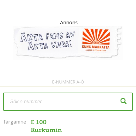
Annons
E-NUMMER A-Ö
färgämne
färgämne
E 100
Kurkumin