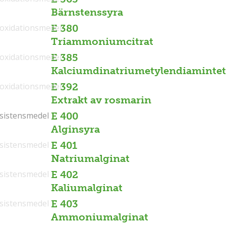
Bärnstenssyra
ioxidationsmedel
E 380
Triammoniumcitrat
ioxidationsmedel
E 385
Kalciumdinatriumetylendiamintet
ioxidationsmedel
E 392
Extrakt av rosmarin
sistensmedel
sistensmedel
E 400
Alginsyra
sistensmedel
E 401
Natriumalginat
sistensmedel
E 402
Kaliumalginat
sistensmedel
E 403
Ammoniumalginat