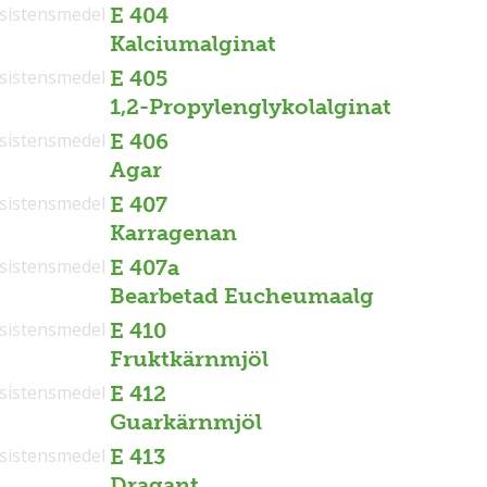
sistensmedel
E 404
Kalciumalginat
sistensmedel
E 405
1,2-Propylenglykolalginat
sistensmedel
E 406
Agar
sistensmedel
E 407
Karragenan
sistensmedel
E 407a
Bearbetad Eucheumaalg
sistensmedel
E 410
Fruktkärnmjöl
sistensmedel
E 412
Guarkärnmjöl
sistensmedel
E 413
Dragant