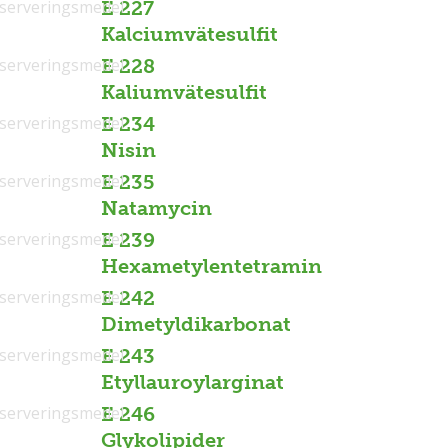
serveringsmedel
E 227
Kalciumvätesulfit
serveringsmedel
E 228
Kaliumvätesulfit
serveringsmedel
E 234
Nisin
serveringsmedel
E 235
Natamycin
serveringsmedel
E 239
Hexametylentetramin
serveringsmedel
E 242
Dimetyldikarbonat
serveringsmedel
E 243
Etyllauroylarginat
serveringsmedel
E 246
Glykolipider