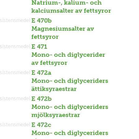
Natrium-, kalium- och
kalciumsalter av fettsyror
sistensmedel
E 470b
Magnesiumsalter av
fettsyror
sistensmedel
E 471
Mono- och diglycerider
av fettsyror
sistensmedel
E 472a
Mono- och diglyceriders
ättiksyraestrar
sistensmedel
E 472b
Mono- och diglyceriders
mjölksyraestrar
sistensmedel
E 472c
Mono- och diglyceriders