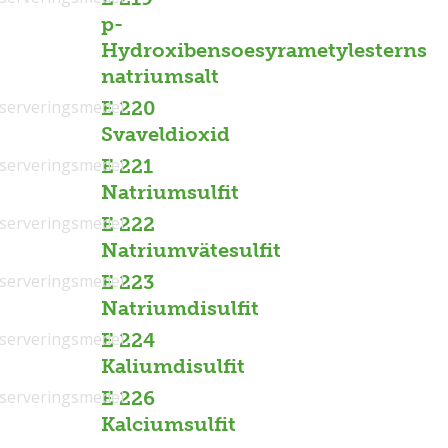
p-
Hydroxibensoesyrametylesterns
natriumsalt
serveringsmedel
E 220
Svaveldioxid
serveringsmedel
E 221
Natriumsulfit
serveringsmedel
E 222
Natriumvätesulfit
serveringsmedel
E 223
Natriumdisulfit
serveringsmedel
E 224
Kaliumdisulfit
serveringsmedel
E 226
Kalciumsulfit