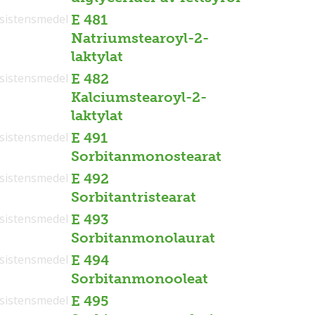
sistensmedel
E 481
Natriumstearoyl-2-
laktylat
sistensmedel
E 482
Kalciumstearoyl-2-
laktylat
sistensmedel
E 491
Sorbitanmonostearat
sistensmedel
E 492
Sorbitantristearat
sistensmedel
E 493
Sorbitanmonolaurat
sistensmedel
E 494
Sorbitanmonooleat
sistensmedel
E 495