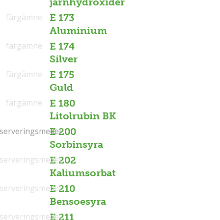
järnhydroxider
färgämne
E 173
Aluminium
färgämne
E 174
Silver
färgämne
E 175
Guld
färgämne
E 180
Litolrubin BK
serveringsmedel
serveringsmedel
E 200
Sorbinsyra
serveringsmedel
E 202
Kaliumsorbat
serveringsmedel
E 210
Bensoesyra
serveringsmedel
E 211