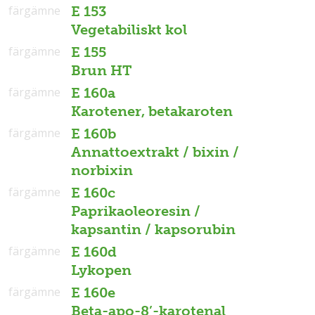
färgämne
E 153
Vegetabiliskt kol
färgämne
E 155
Brun HT
färgämne
E 160a
Karotener, betakaroten
färgämne
E 160b
Annattoextrakt / bixin /
norbixin
färgämne
E 160c
Paprikaoleoresin /
kapsantin / kapsorubin
färgämne
E 160d
Lykopen
färgämne
E 160e
Beta-apo-8’-karotenal