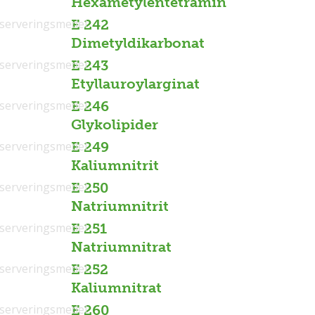
Hexametylentetramin
serveringsmedel
E 242
Dimetyldikarbonat
serveringsmedel
E 243
Etyllauroylarginat
serveringsmedel
E 246
Glykolipider
serveringsmedel
E 249
Kaliumnitrit
serveringsmedel
E 250
Natriumnitrit
serveringsmedel
E 251
Natriumnitrat
serveringsmedel
E 252
Kaliumnitrat
serveringsmedel
E 260