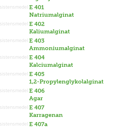
sistensmedel
E 401
Natriumalginat
sistensmedel
E 402
Kaliumalginat
sistensmedel
E 403
Ammoniumalginat
sistensmedel
E 404
Kalciumalginat
sistensmedel
E 405
1,2-Propylenglykolalginat
sistensmedel
E 406
Agar
sistensmedel
E 407
Karragenan
sistensmedel
E 407a