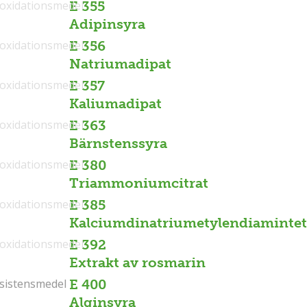
ioxidationsmedel
E 355
Adipinsyra
ioxidationsmedel
E 356
Natriumadipat
ioxidationsmedel
E 357
Kaliumadipat
ioxidationsmedel
E 363
Bärnstenssyra
ioxidationsmedel
E 380
Triammoniumcitrat
ioxidationsmedel
E 385
Kalciumdinatriumetylendiamintet
ioxidationsmedel
E 392
Extrakt av rosmarin
sistensmedel
sistensmedel
E 400
Alginsyra