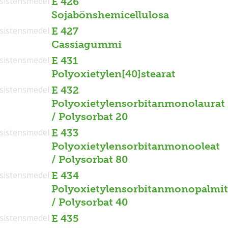
sistensmedel
E 426
Sojabönshemicellulosa
sistensmedel
E 427
Cassiagummi
sistensmedel
E 431
Polyoxietylen[40]stearat
sistensmedel
E 432
Polyoxietylensorbitanmonolaurat
/ Polysorbat 20
sistensmedel
E 433
Polyoxietylensorbitanmonooleat
/ Polysorbat 80
sistensmedel
E 434
Polyoxietylensorbitanmonopalmit
/ Polysorbat 40
sistensmedel
E 435