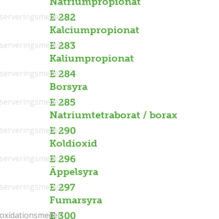
Natriumpropionat
serveringsmedel
E 282
Kalciumpropionat
serveringsmedel
E 283
Kaliumpropionat
serveringsmedel
E 284
Borsyra
serveringsmedel
E 285
Natriumtetraborat / borax
serveringsmedel
E 290
Koldioxid
serveringsmedel
E 296
Äppelsyra
serveringsmedel
E 297
Fumarsyra
ioxidationsmedel
ioxidationsmedel
E 300