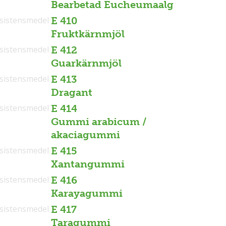
Bearbetad Eucheumaalg
sistensmedel
E 410
Fruktkärnmjöl
sistensmedel
E 412
Guarkärnmjöl
sistensmedel
E 413
Dragant
sistensmedel
E 414
Gummi arabicum /
akaciagummi
sistensmedel
E 415
Xantangummi
sistensmedel
E 416
Karayagummi
sistensmedel
E 417
Taragummi