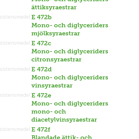
ättiksyraestrar
sistensmedel
E 472b
Mono- och diglyceriders
mjölksyraestrar
sistensmedel
E 472c
Mono- och diglyceriders
citronsyraestrar
sistensmedel
E 472d
Mono- och diglyceriders
vinsyraestrar
sistensmedel
E 472e
Mono- och diglyceriders
mono- och
diacetylvinsyraestrar
sistensmedel
E 472f
Blandade ättik- och