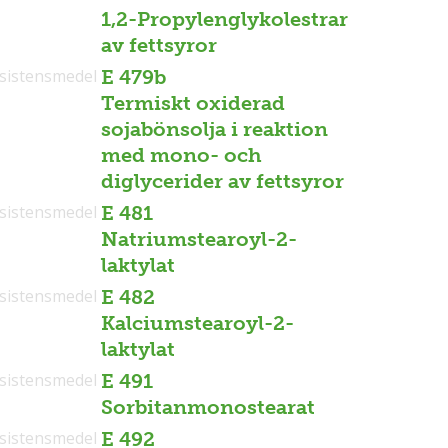
1,2-Propylenglykolestrar
av fettsyror
sistensmedel
E 479b
Termiskt oxiderad
sojabönsolja i reaktion
med mono- och
diglycerider av fettsyror
sistensmedel
E 481
Natriumstearoyl-2-
laktylat
sistensmedel
E 482
Kalciumstearoyl-2-
laktylat
sistensmedel
E 491
Sorbitanmonostearat
sistensmedel
E 492