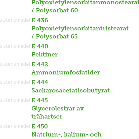
Polyoxietylensorbitanmonosteara
/ Polysorbat 60
sistensmedel
E 436
Polyoxietylensorbitantristearat
/ Polysorbat 65
sistensmedel
E 440
Pektiner
sistensmedel
E 442
Ammoniumfosfatider
sistensmedel
E 444
Sackarosacetatisobutyrat
sistensmedel
E 445
Glycerolestrar av
trähartser
sistensmedel
E 450
Natrium-, kalium- och