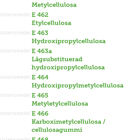
Metylcellulosa
sistensmedel
E 462
Etylcellulosa
sistensmedel
E 463
Hydroxipropylcellulosa
sistensmedel
E 463a
Lågsubstituerad
hydroxipropylcellulosa
sistensmedel
E 464
Hydroxipropylmetylcellulosa
sistensmedel
E 465
Metyletylcellulosa
sistensmedel
E 466
Karboximetylcellulosa /
cellulosagummi
sistensmedel
E 468