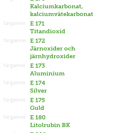
Kalciumkarbonat,
kalciumvätekarbonat
färgämne
E 171
Titandioxid
färgämne
E 172
Järnoxider och
järnhydroxider
färgämne
E 173
Aluminium
färgämne
E 174
Silver
färgämne
E 175
Guld
färgämne
E 180
Litolrubin BK