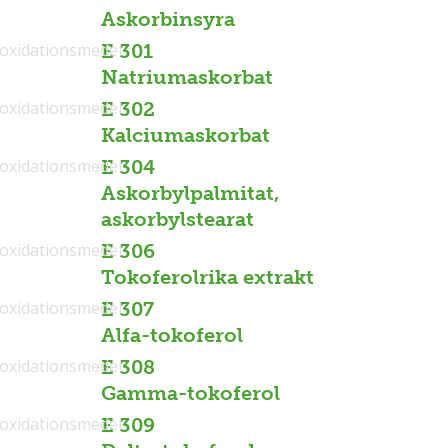
Askorbinsyra
ioxidationsmedel
E 301
Natriumaskorbat
ioxidationsmedel
E 302
Kalciumaskorbat
ioxidationsmedel
E 304
Askorbylpalmitat,
askorbylstearat
ioxidationsmedel
E 306
Tokoferolrika extrakt
ioxidationsmedel
E 307
Alfa-tokoferol
ioxidationsmedel
E 308
Gamma-tokoferol
ioxidationsmedel
E 309