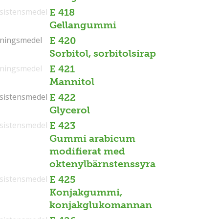
sistensmedel
E 418
Gellangummi
tningsmedel
tningsmedel
E 420
Sorbitol, sorbitolsirap
tningsmedel
E 421
Mannitol
sistensmedel
sistensmedel
E 422
Glycerol
sistensmedel
E 423
Gummi arabicum
modifierat med
oktenylbärnstenssyra
sistensmedel
E 425
Konjakgummi,
konjakglukomannan