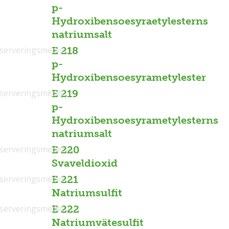
p-
Hydroxibensoesyraetylesterns
natriumsalt
serveringsmedel
E 218
p-
Hydroxibensoesyrametylester
serveringsmedel
E 219
p-
Hydroxibensoesyrametylesterns
natriumsalt
serveringsmedel
E 220
Svaveldioxid
serveringsmedel
E 221
Natriumsulfit
serveringsmedel
E 222
Natriumvätesulfit