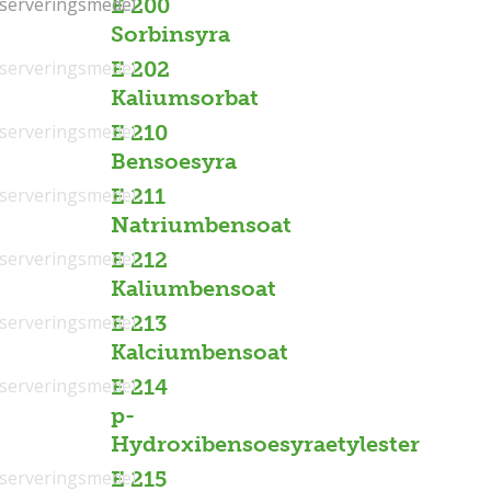
serveringsmedel
serveringsmedel
E 200
Sorbinsyra
serveringsmedel
E 202
Kaliumsorbat
serveringsmedel
E 210
Bensoesyra
serveringsmedel
E 211
Natriumbensoat
serveringsmedel
E 212
Kaliumbensoat
serveringsmedel
E 213
Kalciumbensoat
serveringsmedel
E 214
p-
Hydroxibensoesyraetylester
serveringsmedel
E 215