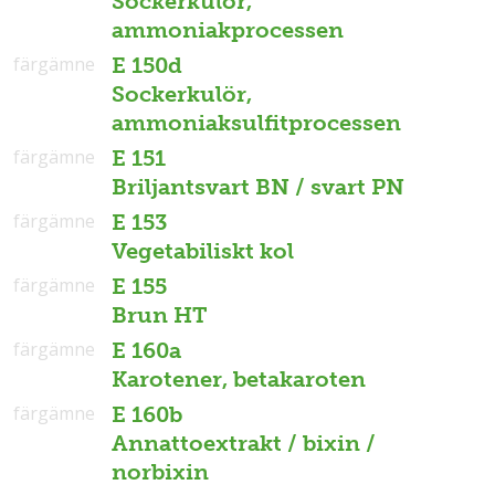
Sockerkulör,
ammoniakprocessen
färgämne
E 150d
Sockerkulör,
ammoniaksulfitprocessen
färgämne
E 151
Briljantsvart BN / svart PN
färgämne
E 153
Vegetabiliskt kol
färgämne
E 155
Brun HT
färgämne
E 160a
Karotener, betakaroten
färgämne
E 160b
Annattoextrakt / bixin /
norbixin