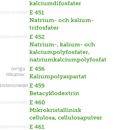
kalciumdifosfater
sistensmedel
E 451
Natrium- och kalium-
trifosfater
sistensmedel
E 452
Natrium-, kalium- och
kalciumpolyfosfater,
natriumkalciumpolyfosfat
övriga
övriga
E 456
tillsatser
tillsatser
Kaliumpolyaspartat
sistensmedel
sistensmedel
E 459
Betacyklodextrin
sistensmedel
E 460
Mikrokristallinisk
cellulosa, cellulosapulver
sistensmedel
E 461