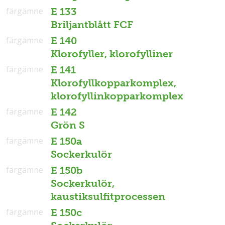
färgämne
E 133
Briljantblått FCF
färgämne
E 140
Klorofyller, klorofylliner
färgämne
E 141
Klorofyllkopparkomplex,
klorofyllinkopparkomplex
färgämne
E 142
Grön S
färgämne
E 150a
Sockerkulör
färgämne
E 150b
Sockerkulör,
kaustiksulfitprocessen
färgämne
E 150c