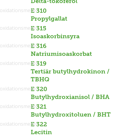
Delta-tokoferol
ioxidationsmedel
E 310
Propylgallat
ioxidationsmedel
E 315
Isoaskorbinsyra
ioxidationsmedel
E 316
Natriumisoaskorbat
ioxidationsmedel
E 319
Tertiär butylhydrokinon /
TBHQ
ioxidationsmedel
E 320
Butylhydroxianisol / BHA
ioxidationsmedel
E 321
Butylhydroxitoluen / BHT
ioxidationsmedel
E 322
Lecitin