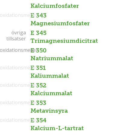
Kalciumfosfater
ioxidationsmedel
E 343
Magnesiumfosfater
övriga
övriga
E 345
tillsatser
tillsatser
Trimagnesiumdicitrat
ioxidationsmedel
ioxidationsmedel
E 350
Natriummalat
ioxidationsmedel
E 351
Kaliummalat
ioxidationsmedel
E 352
Kalciummalat
ioxidationsmedel
E 353
Metavinsyra
ioxidationsmedel
E 354
Kalcium-L-tartrat