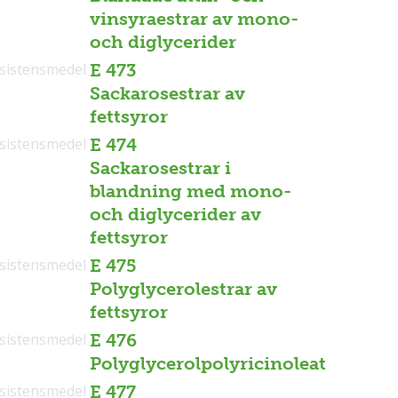
vinsyraestrar av mono-
och diglycerider
sistensmedel
E 473
Sackarosestrar av
fettsyror
sistensmedel
E 474
Sackarosestrar i
blandning med mono-
och diglycerider av
fettsyror
sistensmedel
E 475
Polyglycerolestrar av
fettsyror
sistensmedel
E 476
Polyglycerolpolyricinoleat
sistensmedel
E 477