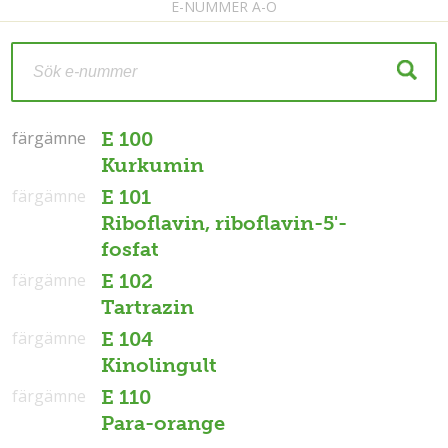
E-NUMMER A-Ö
färgämne
färgämne
E 100
Kurkumin
färgämne
E 101
Riboflavin, riboflavin-5'-
fosfat
färgämne
E 102
Tartrazin
färgämne
E 104
Kinolingult
färgämne
E 110
Para-orange