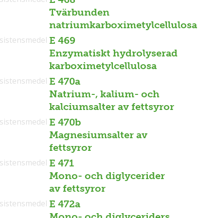
Tvärbunden
natriumkarboximetylcellulosa
sistensmedel
E 469
Enzymatiskt hydrolyserad
karboximetylcellulosa
sistensmedel
E 470a
Natrium-, kalium- och
kalciumsalter av fettsyror
sistensmedel
E 470b
Magnesiumsalter av
fettsyror
sistensmedel
E 471
Mono- och diglycerider
av fettsyror
sistensmedel
E 472a
Mono- och diglyceriders