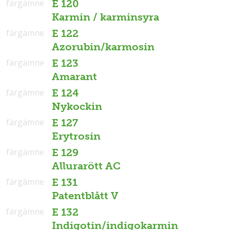
färgämne
E 120
Karmin / karminsyra
färgämne
E 122
Azorubin/karmosin
färgämne
E 123
Amarant
färgämne
E 124
Nykockin
färgämne
E 127
Erytrosin
färgämne
E 129
Allurarött AC
färgämne
E 131
Patentblått V
färgämne
E 132
Indigotin/indigokarmin