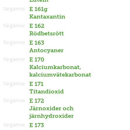
färgämne
E 161g
Kantaxantin
färgämne
E 162
Rödbetsrött
färgämne
E 163
Antocyaner
färgämne
E 170
Kalciumkarbonat,
kalciumvätekarbonat
färgämne
E 171
Titandioxid
färgämne
E 172
Järnoxider och
järnhydroxider
färgämne
E 173