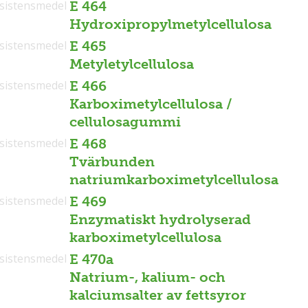
sistensmedel
E 464
Hydroxipropylmetylcellulosa
sistensmedel
E 465
Metyletylcellulosa
sistensmedel
E 466
Karboximetylcellulosa /
cellulosagummi
sistensmedel
E 468
Tvärbunden
natriumkarboximetylcellulosa
sistensmedel
E 469
Enzymatiskt hydrolyserad
karboximetylcellulosa
sistensmedel
E 470a
Natrium-, kalium- och
kalciumsalter av fettsyror