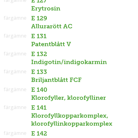
färgämne
E 127
Erytrosin
färgämne
E 129
Allurarött AC
färgämne
E 131
Patentblått V
färgämne
E 132
Indigotin/indigokarmin
färgämne
E 133
Briljantblått FCF
färgämne
E 140
Klorofyller, klorofylliner
färgämne
E 141
Klorofyllkopparkomplex,
klorofyllinkopparkomplex
färgämne
E 142