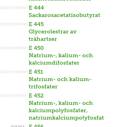
sistensmedel
E 444
Sackarosacetatisobutyrat
sistensmedel
E 445
Glycerolestrar av
trähartser
sistensmedel
E 450
Natrium-, kalium- och
kalciumdifosfater
sistensmedel
E 451
Natrium- och kalium-
trifosfater
sistensmedel
E 452
Natrium-, kalium- och
kalciumpolyfosfater,
natriumkalciumpolyfosfat
övriga
övriga
E 456