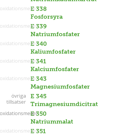
ioxidationsmedel
E 338
Fosforsyra
ioxidationsmedel
E 339
Natriumfosfater
ioxidationsmedel
E 340
Kaliumfosfater
ioxidationsmedel
E 341
Kalciumfosfater
ioxidationsmedel
E 343
Magnesiumfosfater
övriga
övriga
E 345
tillsatser
tillsatser
Trimagnesiumdicitrat
ioxidationsmedel
ioxidationsmedel
E 350
Natriummalat
ioxidationsmedel
E 351