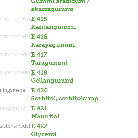
Gummi arabicum /
akaciagummi
sistensmedel
E 415
Xantangummi
sistensmedel
E 416
Karayagummi
sistensmedel
E 417
Taragummi
sistensmedel
E 418
Gellangummi
tningsmedel
tningsmedel
E 420
Sorbitol, sorbitolsirap
tningsmedel
E 421
Mannitol
sistensmedel
sistensmedel
E 422
Glycerol