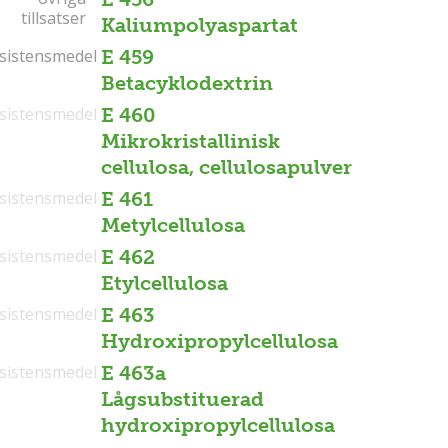
tillsatser
tillsatser
Kaliumpolyaspartat
sistensmedel
sistensmedel
E 459
Betacyklodextrin
sistensmedel
E 460
Mikrokristallinisk
cellulosa, cellulosapulver
sistensmedel
E 461
Metylcellulosa
sistensmedel
E 462
Etylcellulosa
sistensmedel
E 463
Hydroxipropylcellulosa
sistensmedel
E 463a
Lågsubstituerad
hydroxipropylcellulosa