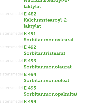
Natriumstearoyl-2-
laktylat
sistensmedel
E 482
Kalciumstearoyl-2-
laktylat
sistensmedel
E 491
Sorbitanmonostearat
sistensmedel
E 492
Sorbitantristearat
sistensmedel
E 493
Sorbitanmonolaurat
sistensmedel
E 494
Sorbitanmonooleat
sistensmedel
E 495
Sorbitanmonopalmitat
sistensmedel
E 499