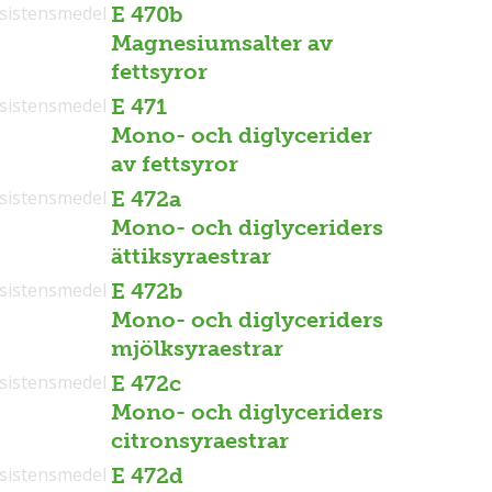
sistensmedel
E 470b
Magnesiumsalter av
fettsyror
sistensmedel
E 471
Mono- och diglycerider
av fettsyror
sistensmedel
E 472a
Mono- och diglyceriders
ättiksyraestrar
sistensmedel
E 472b
Mono- och diglyceriders
mjölksyraestrar
sistensmedel
E 472c
Mono- och diglyceriders
citronsyraestrar
sistensmedel
E 472d