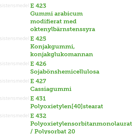
sistensmedel
E 423
Gummi arabicum
modifierat med
oktenylbärnstenssyra
sistensmedel
E 425
Konjakgummi,
konjakglukomannan
sistensmedel
E 426
Sojabönshemicellulosa
sistensmedel
E 427
Cassiagummi
sistensmedel
E 431
Polyoxietylen[40]stearat
sistensmedel
E 432
Polyoxietylensorbitanmonolaurat
/ Polysorbat 20