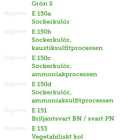
Grön S
färgämne
E 150a
Sockerkulör
färgämne
E 150b
Sockerkulör,
kaustiksulfitprocessen
färgämne
E 150c
Sockerkulör,
ammoniakprocessen
färgämne
E 150d
Sockerkulör,
ammoniaksulfitprocessen
färgämne
E 151
Briljantsvart BN / svart PN
färgämne
E 153
Vegetabiliskt kol