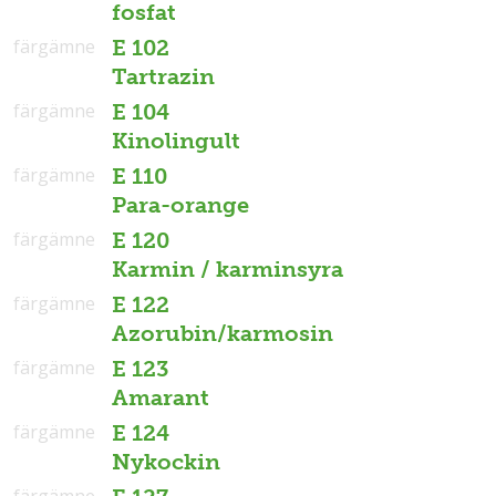
fosfat
färgämne
E 102
Tartrazin
färgämne
E 104
Kinolingult
färgämne
E 110
Para-orange
färgämne
E 120
Karmin / karminsyra
färgämne
E 122
Azorubin/karmosin
färgämne
E 123
Amarant
färgämne
E 124
Nykockin