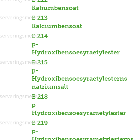
Kaliumbensoat
serveringsmedel
E 213
Kalciumbensoat
serveringsmedel
E 214
p-
Hydroxibensoesyraetylester
serveringsmedel
E 215
p-
Hydroxibensoesyraetylesterns
natriumsalt
serveringsmedel
E 218
p-
Hydroxibensoesyrametylester
serveringsmedel
E 219
p-
Hydroxibensoesyrametylesterns