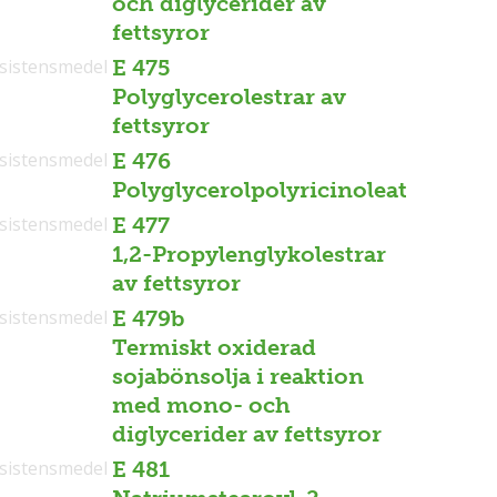
och diglycerider av
fettsyror
sistensmedel
E 475
Polyglycerolestrar av
fettsyror
sistensmedel
E 476
Polyglycerolpolyricinoleat
sistensmedel
E 477
1,2-Propylenglykolestrar
av fettsyror
sistensmedel
E 479b
Termiskt oxiderad
sojabönsolja i reaktion
med mono- och
diglycerider av fettsyror
sistensmedel
E 481