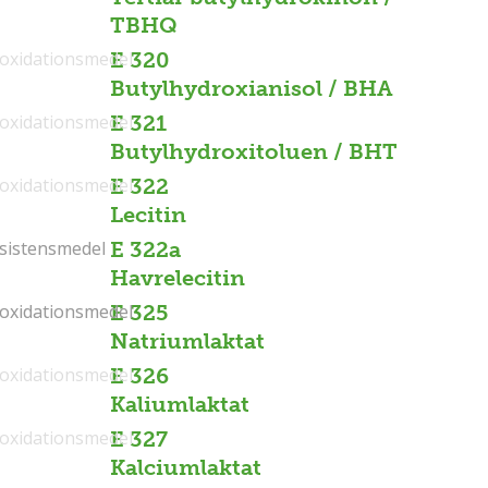
TBHQ
ioxidationsmedel
E 320
Butylhydroxianisol / BHA
ioxidationsmedel
E 321
Butylhydroxitoluen / BHT
ioxidationsmedel
E 322
Lecitin
sistensmedel
sistensmedel
E 322a
Havrelecitin
ioxidationsmedel
ioxidationsmedel
E 325
Natriumlaktat
ioxidationsmedel
E 326
Kaliumlaktat
ioxidationsmedel
E 327
Kalciumlaktat