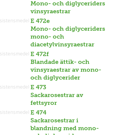
Mono- och diglyceriders
vinsyraestrar
sistensmedel
E 472e
Mono- och diglyceriders
mono- och
diacetylvinsyraestrar
sistensmedel
E 472f
Blandade ättik- och
vinsyraestrar av mono-
och diglycerider
sistensmedel
E 473
Sackarosestrar av
fettsyror
sistensmedel
E 474
Sackarosestrar i
blandning med mono-