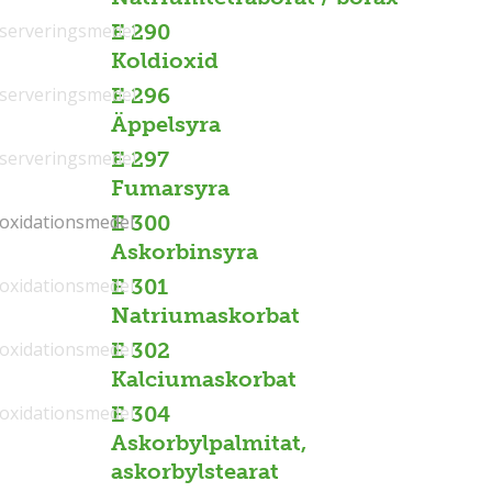
serveringsmedel
E 290
Koldioxid
serveringsmedel
E 296
Äppelsyra
serveringsmedel
E 297
Fumarsyra
ioxidationsmedel
ioxidationsmedel
E 300
Askorbinsyra
ioxidationsmedel
E 301
Natriumaskorbat
ioxidationsmedel
E 302
Kalciumaskorbat
ioxidationsmedel
E 304
Askorbylpalmitat,
askorbylstearat