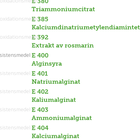
ioxidationsmedel
E 380
Triammoniumcitrat
ioxidationsmedel
E 385
Kalciumdinatriumetylendiamintet
ioxidationsmedel
E 392
Extrakt av rosmarin
sistensmedel
sistensmedel
E 400
Alginsyra
sistensmedel
E 401
Natriumalginat
sistensmedel
E 402
Kaliumalginat
sistensmedel
E 403
Ammoniumalginat
sistensmedel
E 404
Kalciumalginat