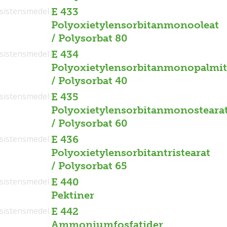
sistensmedel
E 433
Polyoxietylensorbitanmonooleat
/ Polysorbat 80
sistensmedel
E 434
Polyoxietylensorbitanmonopalmit
/ Polysorbat 40
sistensmedel
E 435
Polyoxietylensorbitanmonosteara
/ Polysorbat 60
sistensmedel
E 436
Polyoxietylensorbitantristearat
/ Polysorbat 65
sistensmedel
E 440
Pektiner
sistensmedel
E 442
Ammoniumfosfatider