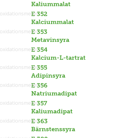
Kaliummalat
ioxidationsmedel
E 352
Kalciummalat
ioxidationsmedel
E 353
Metavinsyra
ioxidationsmedel
E 354
Kalcium-L-tartrat
ioxidationsmedel
E 355
Adipinsyra
ioxidationsmedel
E 356
Natriumadipat
ioxidationsmedel
E 357
Kaliumadipat
ioxidationsmedel
E 363
Bärnstenssyra