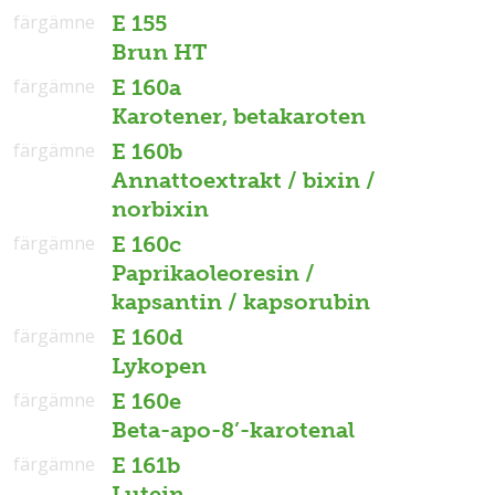
färgämne
E 155
Brun HT
färgämne
E 160a
Karotener, betakaroten
färgämne
E 160b
Annattoextrakt / bixin /
norbixin
färgämne
E 160c
Paprikaoleoresin /
kapsantin / kapsorubin
färgämne
E 160d
Lykopen
färgämne
E 160e
Beta-apo-8’-karotenal
färgämne
E 161b
Lutein