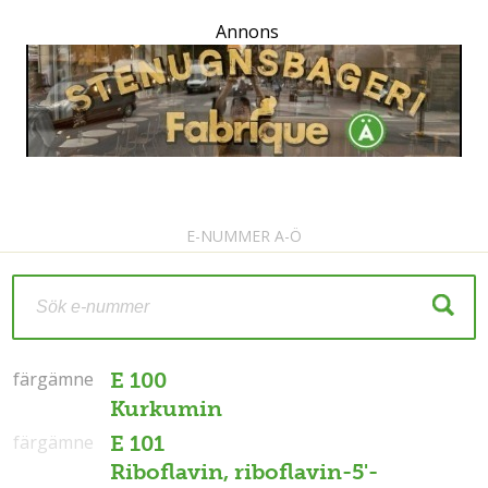
Annons
E-NUMMER A-Ö
färgämne
färgämne
E 100
Kurkumin
färgämne
E 101
Riboflavin, riboflavin-5'-