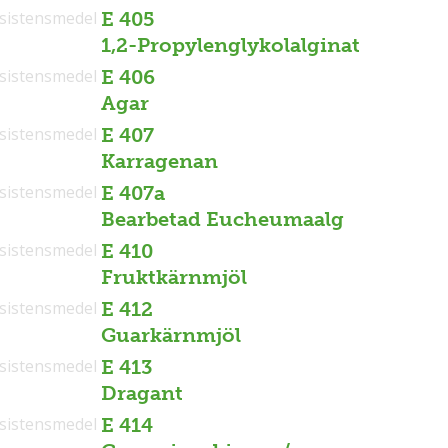
sistensmedel
E 405
1,2-Propylenglykolalginat
sistensmedel
E 406
Agar
sistensmedel
E 407
Karragenan
sistensmedel
E 407a
Bearbetad Eucheumaalg
sistensmedel
E 410
Fruktkärnmjöl
sistensmedel
E 412
Guarkärnmjöl
sistensmedel
E 413
Dragant
sistensmedel
E 414