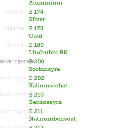
Aluminium
färgämne
E 174
Silver
färgämne
E 175
Guld
färgämne
E 180
Litolrubin BK
serveringsmedel
serveringsmedel
E 200
Sorbinsyra
serveringsmedel
E 202
Kaliumsorbat
serveringsmedel
E 210
Bensoesyra
serveringsmedel
E 211
Natriumbensoat
serveringsmedel
E 212