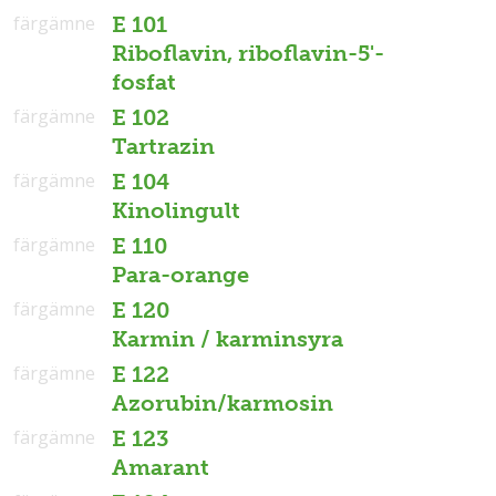
färgämne
E 101
Riboflavin, riboflavin-5'-
fosfat
färgämne
E 102
Tartrazin
färgämne
E 104
Kinolingult
färgämne
E 110
Para-orange
färgämne
E 120
Karmin / karminsyra
färgämne
E 122
Azorubin/karmosin
färgämne
E 123
Amarant