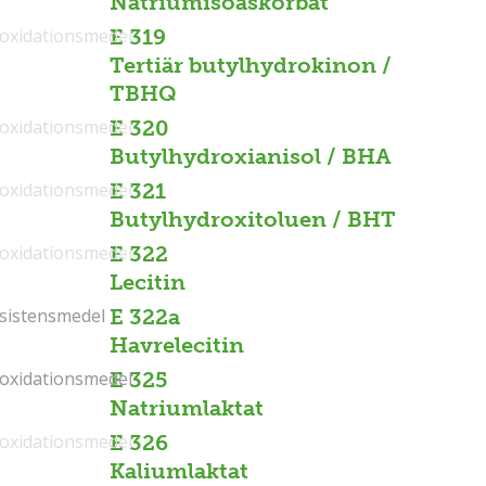
Natriumisoaskorbat
ioxidationsmedel
E 319
Tertiär butylhydrokinon /
TBHQ
ioxidationsmedel
E 320
Butylhydroxianisol / BHA
ioxidationsmedel
E 321
Butylhydroxitoluen / BHT
ioxidationsmedel
E 322
Lecitin
sistensmedel
sistensmedel
E 322a
Havrelecitin
ioxidationsmedel
ioxidationsmedel
E 325
Natriumlaktat
ioxidationsmedel
E 326
Kaliumlaktat