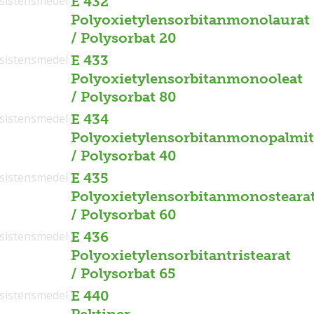
sistensmedel
E 432
Polyoxietylensorbitanmonolaurat
/ Polysorbat 20
sistensmedel
E 433
Polyoxietylensorbitanmonooleat
/ Polysorbat 80
sistensmedel
E 434
Polyoxietylensorbitanmonopalmit
/ Polysorbat 40
sistensmedel
E 435
Polyoxietylensorbitanmonosteara
/ Polysorbat 60
sistensmedel
E 436
Polyoxietylensorbitantristearat
/ Polysorbat 65
sistensmedel
E 440