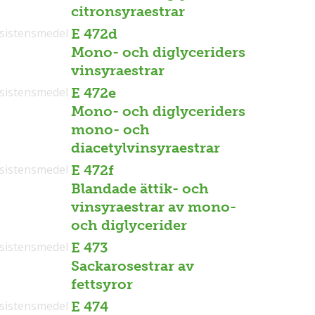
citronsyraestrar
sistensmedel
E 472d
Mono- och diglyceriders
vinsyraestrar
sistensmedel
E 472e
Mono- och diglyceriders
mono- och
diacetylvinsyraestrar
sistensmedel
E 472f
Blandade ättik- och
vinsyraestrar av mono-
och diglycerider
sistensmedel
E 473
Sackarosestrar av
fettsyror
sistensmedel
E 474