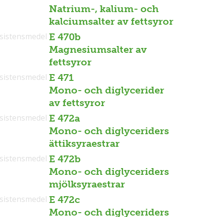
Natrium-, kalium- och
kalciumsalter av fettsyror
sistensmedel
E 470b
Magnesiumsalter av
fettsyror
sistensmedel
E 471
Mono- och diglycerider
av fettsyror
sistensmedel
E 472a
Mono- och diglyceriders
ättiksyraestrar
sistensmedel
E 472b
Mono- och diglyceriders
mjölksyraestrar
sistensmedel
E 472c
Mono- och diglyceriders