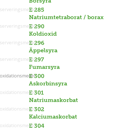
Borsyra
serveringsmedel
E 285
Natriumtetraborat / borax
serveringsmedel
E 290
Koldioxid
serveringsmedel
E 296
Äppelsyra
serveringsmedel
E 297
Fumarsyra
ioxidationsmedel
ioxidationsmedel
E 300
Askorbinsyra
ioxidationsmedel
E 301
Natriumaskorbat
ioxidationsmedel
E 302
Kalciumaskorbat
ioxidationsmedel
E 304