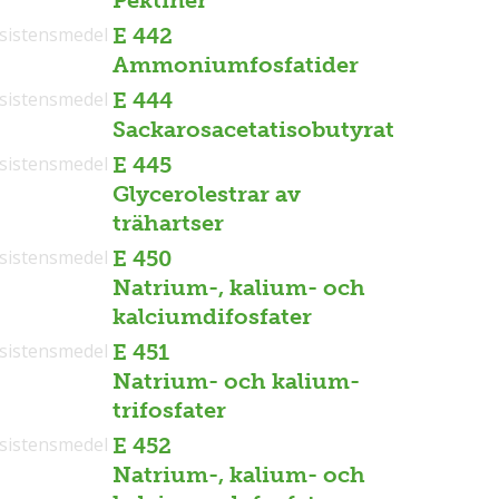
Pektiner
sistensmedel
E 442
Ammoniumfosfatider
sistensmedel
E 444
Sackarosacetatisobutyrat
sistensmedel
E 445
Glycerolestrar av
trähartser
sistensmedel
E 450
Natrium-, kalium- och
kalciumdifosfater
sistensmedel
E 451
Natrium- och kalium-
trifosfater
sistensmedel
E 452
Natrium-, kalium- och