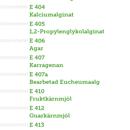
sistensmedel
E 404
Kalciumalginat
sistensmedel
E 405
1,2-Propylenglykolalginat
sistensmedel
E 406
Agar
sistensmedel
E 407
Karragenan
sistensmedel
E 407a
Bearbetad Eucheumaalg
sistensmedel
E 410
Fruktkärnmjöl
sistensmedel
E 412
Guarkärnmjöl
sistensmedel
E 413