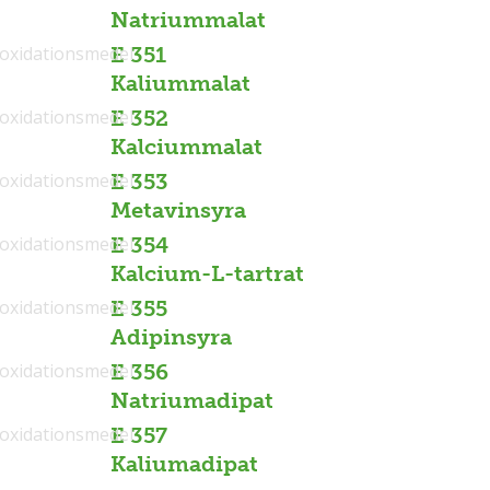
Natriummalat
ioxidationsmedel
E 351
Kaliummalat
ioxidationsmedel
E 352
Kalciummalat
ioxidationsmedel
E 353
Metavinsyra
ioxidationsmedel
E 354
Kalcium-L-tartrat
ioxidationsmedel
E 355
Adipinsyra
ioxidationsmedel
E 356
Natriumadipat
ioxidationsmedel
E 357
Kaliumadipat