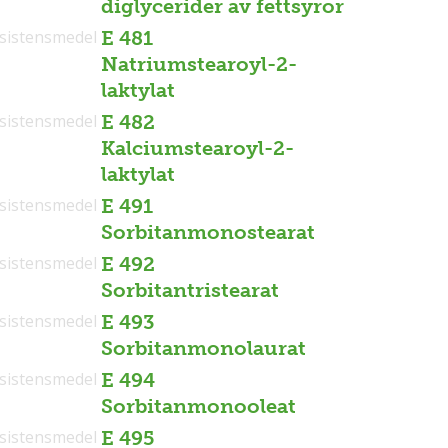
diglycerider av fettsyror
sistensmedel
E 481
Natriumstearoyl-2-
laktylat
sistensmedel
E 482
Kalciumstearoyl-2-
laktylat
sistensmedel
E 491
Sorbitanmonostearat
sistensmedel
E 492
Sorbitantristearat
sistensmedel
E 493
Sorbitanmonolaurat
sistensmedel
E 494
Sorbitanmonooleat
sistensmedel
E 495