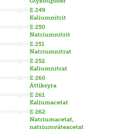
Glykolipider
serveringsmedel
E 249
Kaliumnitrit
serveringsmedel
E 250
Natriumnitrit
serveringsmedel
E 251
Natriumnitrat
serveringsmedel
E 252
Kaliumnitrat
serveringsmedel
E 260
Ättiksyra
serveringsmedel
E 261
Kaliumacetat
serveringsmedel
E 262
Natriumacetat,
natriumväteacetat