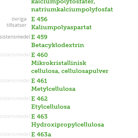
kalciumpolyfosfater,
natriumkalciumpolyfosfat
övriga
övriga
E 456
tillsatser
tillsatser
Kaliumpolyaspartat
sistensmedel
sistensmedel
E 459
Betacyklodextrin
sistensmedel
E 460
Mikrokristallinisk
cellulosa, cellulosapulver
sistensmedel
E 461
Metylcellulosa
sistensmedel
E 462
Etylcellulosa
sistensmedel
E 463
Hydroxipropylcellulosa
sistensmedel
E 463a