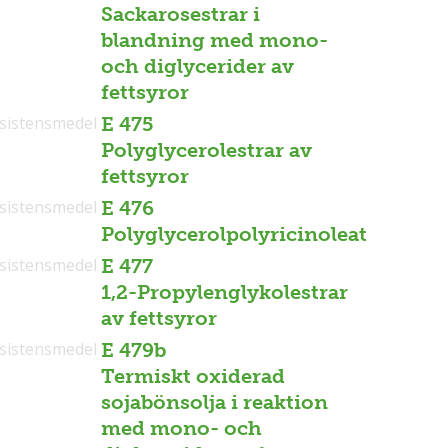
Sackarosestrar i
blandning med mono-
och diglycerider av
fettsyror
sistensmedel
E 475
Polyglycerolestrar av
fettsyror
sistensmedel
E 476
Polyglycerolpolyricinoleat
sistensmedel
E 477
1,2-Propylenglykolestrar
av fettsyror
sistensmedel
E 479b
Termiskt oxiderad
sojabönsolja i reaktion
med mono- och