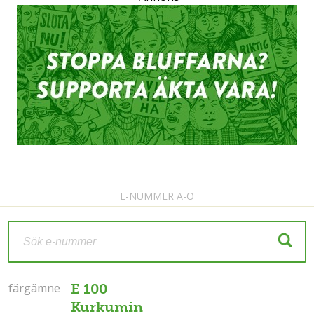
E-NUMMER A-Ö
färgämne
färgämne
E 100
Kurkumin