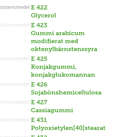
sistensmedel
sistensmedel
E 422
Glycerol
sistensmedel
E 423
Gummi arabicum
modifierat med
oktenylbärnstenssyra
sistensmedel
E 425
Konjakgummi,
konjakglukomannan
sistensmedel
E 426
Sojabönshemicellulosa
sistensmedel
E 427
Cassiagummi
sistensmedel
E 431
Polyoxietylen[40]stearat