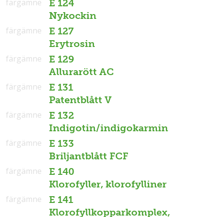
färgämne
E 124
Nykockin
färgämne
E 127
Erytrosin
färgämne
E 129
Allurarött AC
färgämne
E 131
Patentblått V
färgämne
E 132
Indigotin/indigokarmin
färgämne
E 133
Briljantblått FCF
färgämne
E 140
Klorofyller, klorofylliner
färgämne
E 141
Klorofyllkopparkomplex,