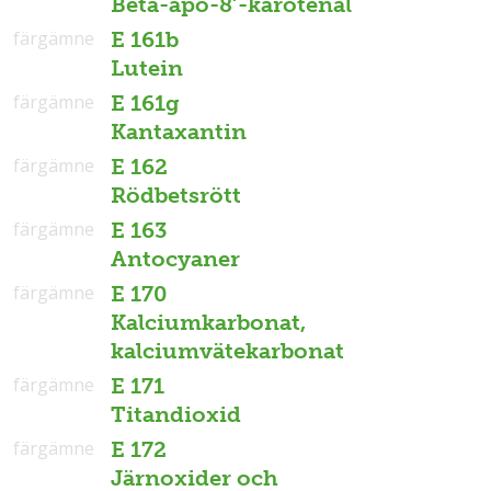
Beta-apo-8’-karotenal
färgämne
E 161b
Lutein
färgämne
E 161g
Kantaxantin
färgämne
E 162
Rödbetsrött
färgämne
E 163
Antocyaner
färgämne
E 170
Kalciumkarbonat,
kalciumvätekarbonat
färgämne
E 171
Titandioxid
färgämne
E 172
Järnoxider och