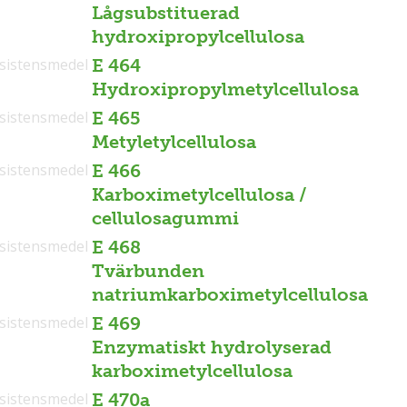
Lågsubstituerad
hydroxipropylcellulosa
sistensmedel
E 464
Hydroxipropylmetylcellulosa
sistensmedel
E 465
Metyletylcellulosa
sistensmedel
E 466
Karboximetylcellulosa /
cellulosagummi
sistensmedel
E 468
Tvärbunden
natriumkarboximetylcellulosa
sistensmedel
E 469
Enzymatiskt hydrolyserad
karboximetylcellulosa
sistensmedel
E 470a