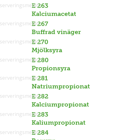
serveringsmedel
E 263
Kalciumacetat
serveringsmedel
E 267
Buffrad vinäger
serveringsmedel
E 270
Mjölksyra
serveringsmedel
E 280
Propionsyra
serveringsmedel
E 281
Natriumpropionat
serveringsmedel
E 282
Kalciumpropionat
serveringsmedel
E 283
Kaliumpropionat
serveringsmedel
E 284