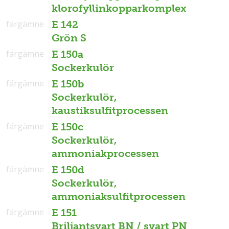
klorofyllinkopparkomplex
färgämne
E 142
Grön S
färgämne
E 150a
Sockerkulör
färgämne
E 150b
Sockerkulör,
kaustiksulfitprocessen
färgämne
E 150c
Sockerkulör,
ammoniakprocessen
färgämne
E 150d
Sockerkulör,
ammoniaksulfitprocessen
färgämne
E 151
Briljantsvart BN / svart PN