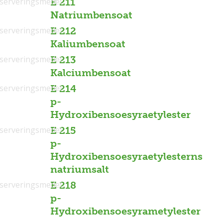
serveringsmedel
E 211
Natriumbensoat
serveringsmedel
E 212
Kaliumbensoat
serveringsmedel
E 213
Kalciumbensoat
serveringsmedel
E 214
p-
Hydroxibensoesyraetylester
serveringsmedel
E 215
p-
Hydroxibensoesyraetylesterns
natriumsalt
serveringsmedel
E 218
p-
Hydroxibensoesyrametylester