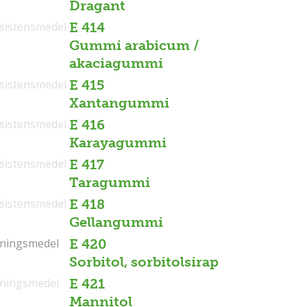
Dragant
sistensmedel
E 414
Gummi arabicum /
akaciagummi
sistensmedel
E 415
Xantangummi
sistensmedel
E 416
Karayagummi
sistensmedel
E 417
Taragummi
sistensmedel
E 418
Gellangummi
tningsmedel
tningsmedel
E 420
Sorbitol, sorbitolsirap
tningsmedel
E 421
Mannitol