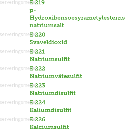
serveringsmedel
E 219
p-
Hydroxibensoesyrametylesterns
natriumsalt
serveringsmedel
E 220
Svaveldioxid
serveringsmedel
E 221
Natriumsulfit
serveringsmedel
E 222
Natriumvätesulfit
serveringsmedel
E 223
Natriumdisulfit
serveringsmedel
E 224
Kaliumdisulfit
serveringsmedel
E 226
Kalciumsulfit