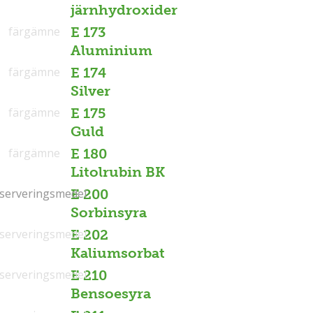
järnhydroxider
färgämne
E 173
Aluminium
färgämne
E 174
Silver
färgämne
E 175
Guld
färgämne
E 180
Litolrubin BK
serveringsmedel
serveringsmedel
E 200
Sorbinsyra
serveringsmedel
E 202
Kaliumsorbat
serveringsmedel
E 210
Bensoesyra