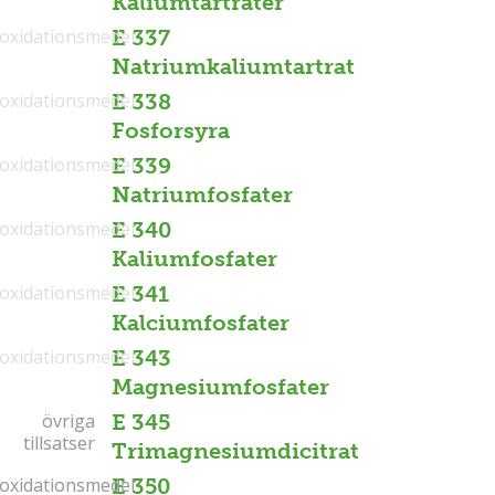
Kaliumtartrater
ioxidationsmedel
E 337
Natriumkaliumtartrat
ioxidationsmedel
E 338
Fosforsyra
ioxidationsmedel
E 339
Natriumfosfater
ioxidationsmedel
E 340
Kaliumfosfater
ioxidationsmedel
E 341
Kalciumfosfater
ioxidationsmedel
E 343
Magnesiumfosfater
övriga
övriga
E 345
tillsatser
tillsatser
Trimagnesiumdicitrat
ioxidationsmedel
ioxidationsmedel
E 350