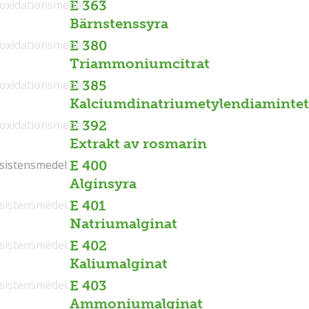
ioxidationsmedel
E 363
Bärnstenssyra
ioxidationsmedel
E 380
Triammoniumcitrat
ioxidationsmedel
E 385
Kalciumdinatriumetylendiamintet
ioxidationsmedel
E 392
Extrakt av rosmarin
sistensmedel
sistensmedel
E 400
Alginsyra
sistensmedel
E 401
Natriumalginat
sistensmedel
E 402
Kaliumalginat
sistensmedel
E 403
Ammoniumalginat