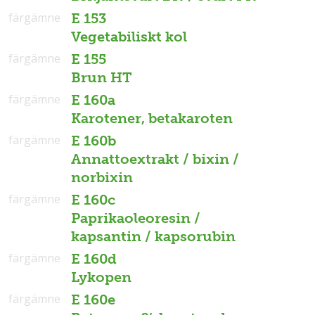
färgämne
E 153
Vegetabiliskt kol
färgämne
E 155
Brun HT
färgämne
E 160a
Karotener, betakaroten
färgämne
E 160b
Annattoextrakt / bixin /
norbixin
färgämne
E 160c
Paprikaoleoresin /
kapsantin / kapsorubin
färgämne
E 160d
Lykopen
färgämne
E 160e