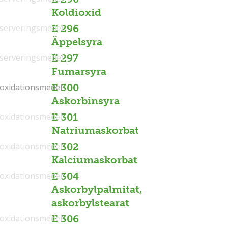
Koldioxid
serveringsmedel
E 296
Äppelsyra
serveringsmedel
E 297
Fumarsyra
ioxidationsmedel
ioxidationsmedel
E 300
Askorbinsyra
ioxidationsmedel
E 301
Natriumaskorbat
ioxidationsmedel
E 302
Kalciumaskorbat
ioxidationsmedel
E 304
Askorbylpalmitat,
askorbylstearat
ioxidationsmedel
E 306