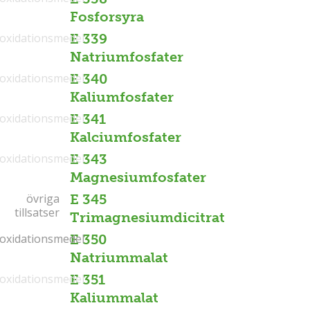
Fosforsyra
ioxidationsmedel
E 339
Natriumfosfater
ioxidationsmedel
E 340
Kaliumfosfater
ioxidationsmedel
E 341
Kalciumfosfater
ioxidationsmedel
E 343
Magnesiumfosfater
övriga
övriga
E 345
tillsatser
tillsatser
Trimagnesiumdicitrat
ioxidationsmedel
ioxidationsmedel
E 350
Natriummalat
ioxidationsmedel
E 351
Kaliummalat