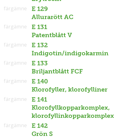
färgämne
E 129
Allurarött AC
färgämne
E 131
Patentblått V
färgämne
E 132
Indigotin/indigokarmin
färgämne
E 133
Briljantblått FCF
färgämne
E 140
Klorofyller, klorofylliner
färgämne
E 141
Klorofyllkopparkomplex,
klorofyllinkopparkomplex
färgämne
E 142
Grön S