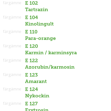
färgämne
E 102
Tartrazin
färgämne
E 104
Kinolingult
färgämne
E 110
Para-orange
färgämne
E 120
Karmin / karminsyra
färgämne
E 122
Azorubin/karmosin
färgämne
E 123
Amarant
färgämne
E 124
Nykockin
färgämne
E 127
Erytrosin