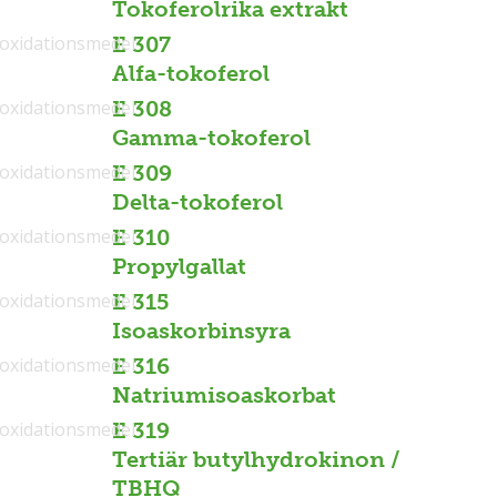
Tokoferolrika extrakt
ioxidationsmedel
E 307
Alfa-tokoferol
ioxidationsmedel
E 308
Gamma-tokoferol
ioxidationsmedel
E 309
Delta-tokoferol
ioxidationsmedel
E 310
Propylgallat
ioxidationsmedel
E 315
Isoaskorbinsyra
ioxidationsmedel
E 316
Natriumisoaskorbat
ioxidationsmedel
E 319
Tertiär butylhydrokinon /
TBHQ