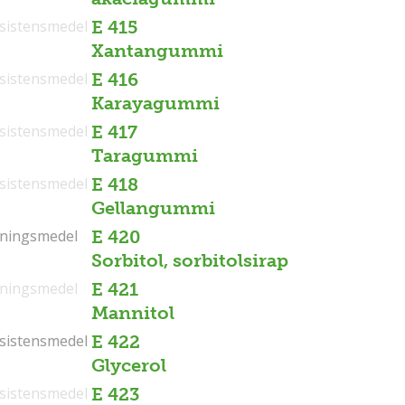
sistensmedel
E 415
Xantangummi
sistensmedel
E 416
Karayagummi
sistensmedel
E 417
Taragummi
sistensmedel
E 418
Gellangummi
tningsmedel
tningsmedel
E 420
Sorbitol, sorbitolsirap
tningsmedel
E 421
Mannitol
sistensmedel
sistensmedel
E 422
Glycerol
sistensmedel
E 423