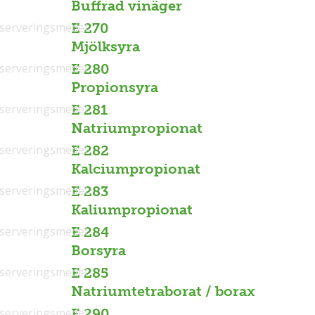
Buffrad vinäger
serveringsmedel
E 270
Mjölksyra
serveringsmedel
E 280
Propionsyra
serveringsmedel
E 281
Natriumpropionat
serveringsmedel
E 282
Kalciumpropionat
serveringsmedel
E 283
Kaliumpropionat
serveringsmedel
E 284
Borsyra
serveringsmedel
E 285
Natriumtetraborat / borax
serveringsmedel
E 290