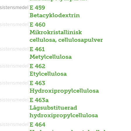
sistensmedel
sistensmedel
E 459
Betacyklodextrin
sistensmedel
E 460
Mikrokristallinisk
cellulosa, cellulosapulver
sistensmedel
E 461
Metylcellulosa
sistensmedel
E 462
Etylcellulosa
sistensmedel
E 463
Hydroxipropylcellulosa
sistensmedel
E 463a
Lågsubstituerad
hydroxipropylcellulosa
sistensmedel
E 464