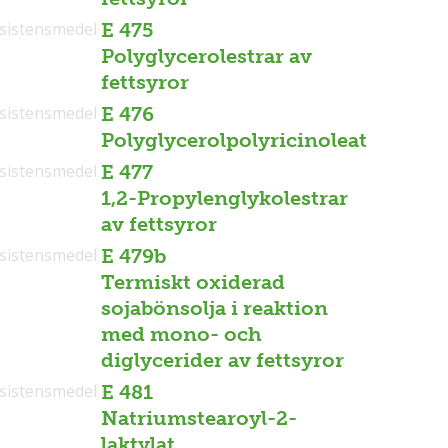
sistensmedel
E 475
Polyglycerolestrar av
fettsyror
sistensmedel
E 476
Polyglycerolpolyricinoleat
sistensmedel
E 477
1,2-Propylenglykolestrar
av fettsyror
sistensmedel
E 479b
Termiskt oxiderad
sojabönsolja i reaktion
med mono- och
diglycerider av fettsyror
sistensmedel
E 481
Natriumstearoyl-2-
laktylat