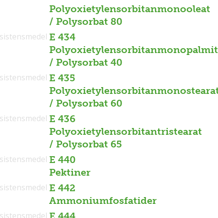
Polyoxietylensorbitanmonooleat
/ Polysorbat 80
sistensmedel
E 434
Polyoxietylensorbitanmonopalmit
/ Polysorbat 40
sistensmedel
E 435
Polyoxietylensorbitanmonosteara
/ Polysorbat 60
sistensmedel
E 436
Polyoxietylensorbitantristearat
/ Polysorbat 65
sistensmedel
E 440
Pektiner
sistensmedel
E 442
Ammoniumfosfatider
sistensmedel
E 444