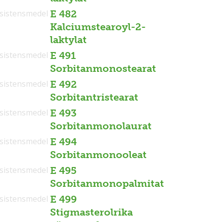
sistensmedel
E 482
Kalciumstearoyl-2-
laktylat
sistensmedel
E 491
Sorbitanmonostearat
sistensmedel
E 492
Sorbitantristearat
sistensmedel
E 493
Sorbitanmonolaurat
sistensmedel
E 494
Sorbitanmonooleat
sistensmedel
E 495
Sorbitanmonopalmitat
sistensmedel
E 499
Stigmasterolrika