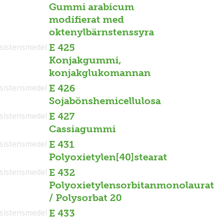
Gummi arabicum
modifierat med
oktenylbärnstenssyra
sistensmedel
E 425
Konjakgummi,
konjakglukomannan
sistensmedel
E 426
Sojabönshemicellulosa
sistensmedel
E 427
Cassiagummi
sistensmedel
E 431
Polyoxietylen[40]stearat
sistensmedel
E 432
Polyoxietylensorbitanmonolaurat
/ Polysorbat 20
sistensmedel
E 433