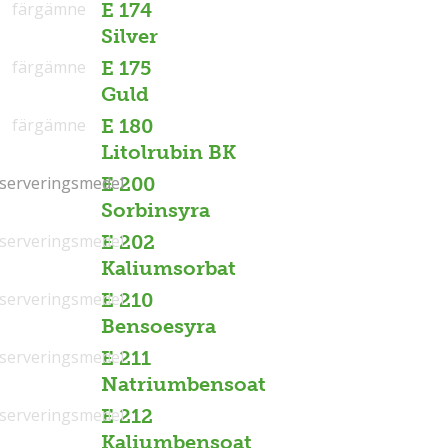
färgämne
E 174
Silver
färgämne
E 175
Guld
färgämne
E 180
Litolrubin BK
serveringsmedel
serveringsmedel
E 200
Sorbinsyra
serveringsmedel
E 202
Kaliumsorbat
serveringsmedel
E 210
Bensoesyra
serveringsmedel
E 211
Natriumbensoat
serveringsmedel
E 212
Kaliumbensoat