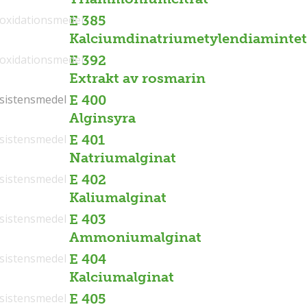
ioxidationsmedel
E 385
Kalciumdinatriumetylendiamintet
ioxidationsmedel
E 392
Extrakt av rosmarin
sistensmedel
sistensmedel
E 400
Alginsyra
sistensmedel
E 401
Natriumalginat
sistensmedel
E 402
Kaliumalginat
sistensmedel
E 403
Ammoniumalginat
sistensmedel
E 404
Kalciumalginat
sistensmedel
E 405