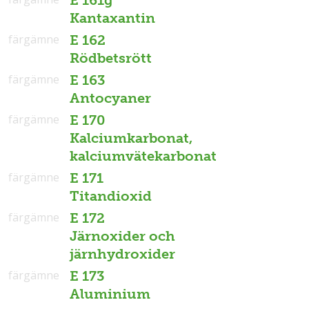
Kantaxantin
färgämne
E 162
Rödbetsrött
färgämne
E 163
Antocyaner
färgämne
E 170
Kalciumkarbonat,
kalciumvätekarbonat
färgämne
E 171
Titandioxid
färgämne
E 172
Järnoxider och
järnhydroxider
färgämne
E 173
Aluminium