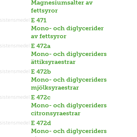
Magnesiumsalter av
fettsyror
sistensmedel
E 471
Mono- och diglycerider
av fettsyror
sistensmedel
E 472a
Mono- och diglyceriders
ättiksyraestrar
sistensmedel
E 472b
Mono- och diglyceriders
mjölksyraestrar
sistensmedel
E 472c
Mono- och diglyceriders
citronsyraestrar
sistensmedel
E 472d
Mono- och diglyceriders