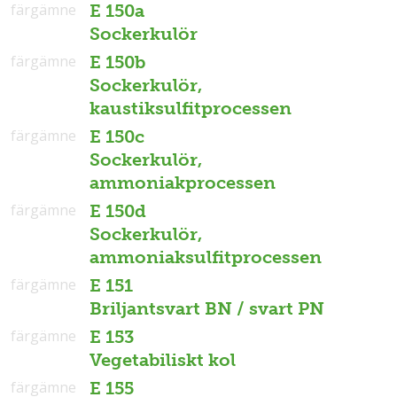
färgämne
E 150a
Sockerkulör
färgämne
E 150b
Sockerkulör,
kaustiksulfitprocessen
färgämne
E 150c
Sockerkulör,
ammoniakprocessen
färgämne
E 150d
Sockerkulör,
ammoniaksulfitprocessen
färgämne
E 151
Briljantsvart BN / svart PN
färgämne
E 153
Vegetabiliskt kol
färgämne
E 155