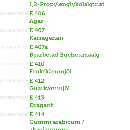
1,2-Propylenglykolalginat
sistensmedel
E 406
Agar
sistensmedel
E 407
Karragenan
sistensmedel
E 407a
Bearbetad Eucheumaalg
sistensmedel
E 410
Fruktkärnmjöl
sistensmedel
E 412
Guarkärnmjöl
sistensmedel
E 413
Dragant
sistensmedel
E 414
Gummi arabicum /
akaciagummi