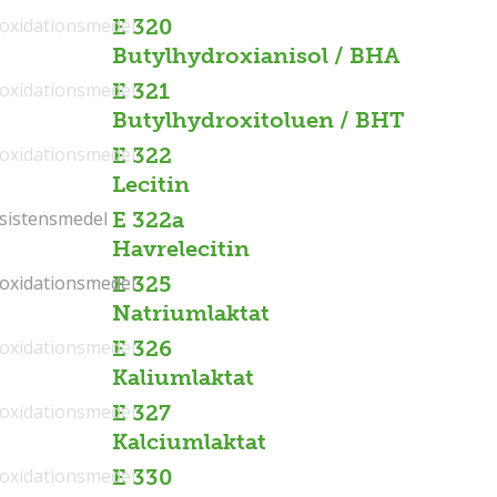
ioxidationsmedel
E 320
Butylhydroxianisol / BHA
ioxidationsmedel
E 321
Butylhydroxitoluen / BHT
ioxidationsmedel
E 322
Lecitin
sistensmedel
sistensmedel
E 322a
Havrelecitin
ioxidationsmedel
ioxidationsmedel
E 325
Natriumlaktat
ioxidationsmedel
E 326
Kaliumlaktat
ioxidationsmedel
E 327
Kalciumlaktat
ioxidationsmedel
E 330