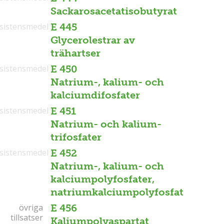
Sackarosacetatisobutyrat
sistensmedel
E 445
Glycerolestrar av
trähartser
sistensmedel
E 450
Natrium-, kalium- och
kalciumdifosfater
sistensmedel
E 451
Natrium- och kalium-
trifosfater
sistensmedel
E 452
Natrium-, kalium- och
kalciumpolyfosfater,
natriumkalciumpolyfosfat
övriga
övriga
E 456
tillsatser
tillsatser
Kaliumpolyaspartat