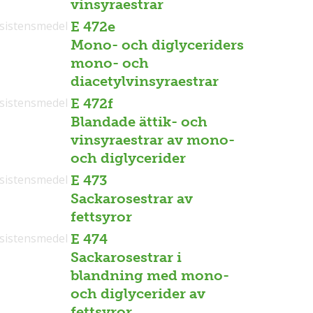
vinsyraestrar
sistensmedel
E 472e
Mono- och diglyceriders
mono- och
diacetylvinsyraestrar
sistensmedel
E 472f
Blandade ättik- och
vinsyraestrar av mono-
och diglycerider
sistensmedel
E 473
Sackarosestrar av
fettsyror
sistensmedel
E 474
Sackarosestrar i
blandning med mono-
och diglycerider av
fettsyror