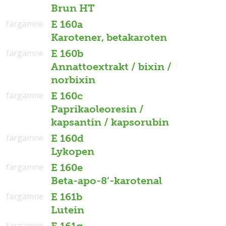
Brun HT
färgämne
E 160a
Karotener, betakaroten
färgämne
E 160b
Annattoextrakt / bixin /
norbixin
färgämne
E 160c
Paprikaoleoresin /
kapsantin / kapsorubin
färgämne
E 160d
Lykopen
färgämne
E 160e
Beta-apo-8’-karotenal
färgämne
E 161b
Lutein
färgämne
E 161g