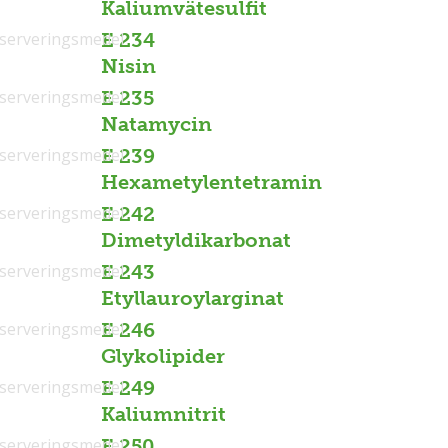
Kaliumvätesulfit
serveringsmedel
E 234
Nisin
serveringsmedel
E 235
Natamycin
serveringsmedel
E 239
Hexametylentetramin
serveringsmedel
E 242
Dimetyldikarbonat
serveringsmedel
E 243
Etyllauroylarginat
serveringsmedel
E 246
Glykolipider
serveringsmedel
E 249
Kaliumnitrit
serveringsmedel
E 250