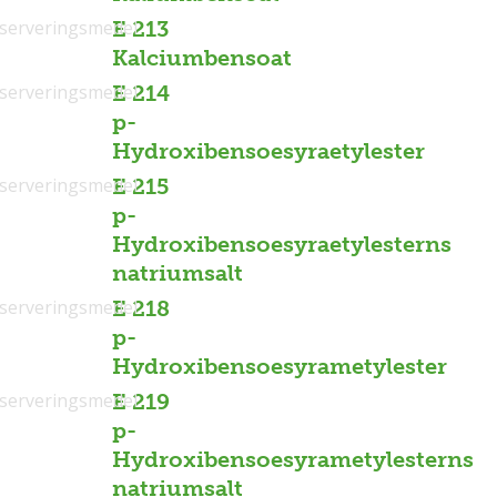
serveringsmedel
E 213
Kalciumbensoat
serveringsmedel
E 214
p-
Hydroxibensoesyraetylester
serveringsmedel
E 215
p-
Hydroxibensoesyraetylesterns
natriumsalt
serveringsmedel
E 218
p-
Hydroxibensoesyrametylester
serveringsmedel
E 219
p-
Hydroxibensoesyrametylesterns
natriumsalt