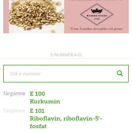
E-NUMMER A-Ö
färgämne
färgämne
E 100
Kurkumin
färgämne
E 101
Riboflavin, riboflavin-5'-
fosfat