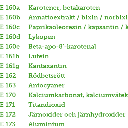
E 160a
Karotener, betakaroten
E 160b
Annattoextrakt / bixin / norbix
E 160c
Paprikaoleoresin / kapsantin /
E 160d
Lykopen
E 160e
Beta-apo-8’-karotenal
E 161b
Lutein
E 161g
Kantaxantin
E 162
Rödbetsrött
E 163
Antocyaner
E 170
Kalciumkarbonat, kalciumväte
E 171
Titandioxid
E 172
Järnoxider och järnhydroxider
E 173
Aluminium