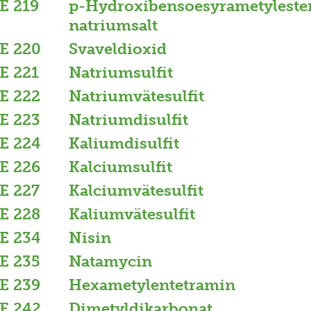
E 219
p-Hydroxibensoesyrametyleste
natriumsalt
E 220
Svaveldioxid
E 221
Natriumsulfit
E 222
Natriumvätesulfit
E 223
Natriumdisulfit
E 224
Kaliumdisulfit
E 226
Kalciumsulfit
E 227
Kalciumvätesulfit
E 228
Kaliumvätesulfit
E 234
Nisin
E 235
Natamycin
E 239
Hexametylentetramin
E 242
Dimetyldikarbonat