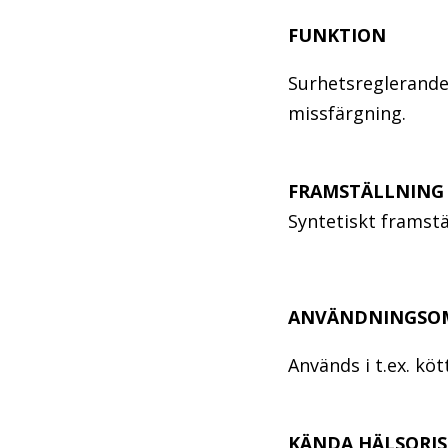
FUNKTION
Surhetsreglerande
missfärgning.
FRAMSTÄLLNING
Syntetiskt framstäl
ANVÄNDNINGSO
Används i t.ex. kö
KÄNDA HÄLSORIS