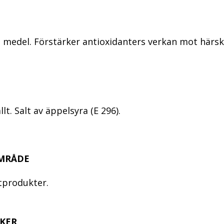
 medel. Förstärker antioxidanters verkan mot härs
lt. Salt av äppelsyra (E 296).
MRÅDE
ttprodukter.
KER