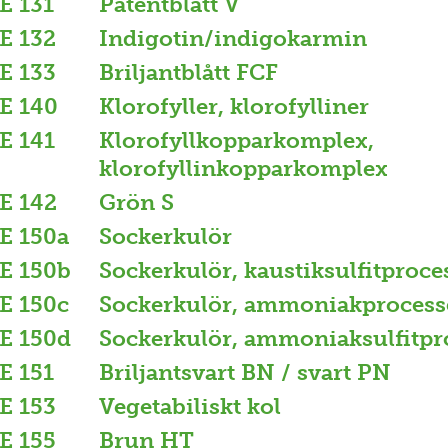
E 131
Patentblått V
E 132
Indigotin/indigokarmin
E 133
Briljantblått FCF
E 140
Klorofyller, klorofylliner
E 141
Klorofyllkopparkomplex,
klorofyllinkopparkomplex
E 142
Grön S
E 150a
Sockerkulör
E 150b
Sockerkulör, kaustiksulfitproce
E 150c
Sockerkulör, ammoniakprocess
E 150d
Sockerkulör, ammoniaksulfitpr
E 151
Briljantsvart BN / svart PN
E 153
Vegetabiliskt kol
E 155
Brun HT