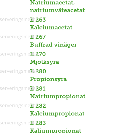
Natriumacetat,
natriumväteacetat
serveringsmedel
E 263
Kalciumacetat
serveringsmedel
E 267
Buffrad vinäger
serveringsmedel
E 270
Mjölksyra
serveringsmedel
E 280
Propionsyra
serveringsmedel
E 281
Natriumpropionat
serveringsmedel
E 282
Kalciumpropionat
serveringsmedel
E 283
Kaliumpropionat