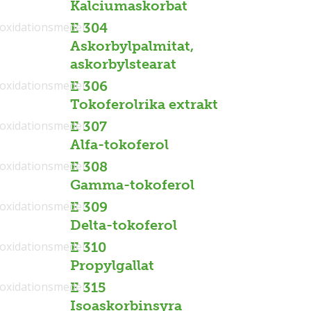
Kalciumaskorbat
ioxidationsmedel
E 304
Askorbylpalmitat,
askorbylstearat
ioxidationsmedel
E 306
Tokoferolrika extrakt
ioxidationsmedel
E 307
Alfa-tokoferol
ioxidationsmedel
E 308
Gamma-tokoferol
ioxidationsmedel
E 309
Delta-tokoferol
ioxidationsmedel
E 310
Propylgallat
ioxidationsmedel
E 315
Isoaskorbinsyra