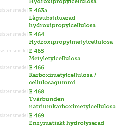
Hydroxipropylcellulosa
sistensmedel
E 463a
Lågsubstituerad
hydroxipropylcellulosa
sistensmedel
E 464
Hydroxipropylmetylcellulosa
sistensmedel
E 465
Metyletylcellulosa
sistensmedel
E 466
Karboximetylcellulosa /
cellulosagummi
sistensmedel
E 468
Tvärbunden
natriumkarboximetylcellulosa
sistensmedel
E 469
Enzymatiskt hydrolyserad