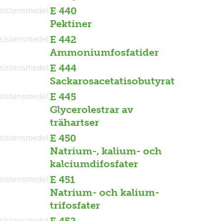
sistensmedel
E 440
Pektiner
sistensmedel
E 442
Ammoniumfosfatider
sistensmedel
E 444
Sackarosacetatisobutyrat
sistensmedel
E 445
Glycerolestrar av
trähartser
sistensmedel
E 450
Natrium-, kalium- och
kalciumdifosfater
sistensmedel
E 451
Natrium- och kalium-
trifosfater
sistensmedel