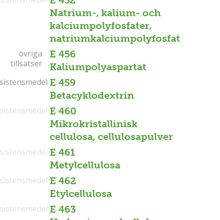
E 452
Natrium-, kalium- och
kalciumpolyfosfater,
natriumkalciumpolyfosfat
övriga
övriga
E 456
tillsatser
tillsatser
Kaliumpolyaspartat
sistensmedel
sistensmedel
E 459
Betacyklodextrin
sistensmedel
E 460
Mikrokristallinisk
cellulosa, cellulosapulver
sistensmedel
E 461
Metylcellulosa
sistensmedel
E 462
Etylcellulosa
sistensmedel
E 463