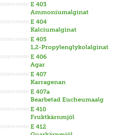
sistensmedel
E 403
Ammoniumalginat
sistensmedel
E 404
Kalciumalginat
sistensmedel
E 405
1,2-Propylenglykolalginat
sistensmedel
E 406
Agar
sistensmedel
E 407
Karragenan
sistensmedel
E 407a
Bearbetad Eucheumaalg
sistensmedel
E 410
Fruktkärnmjöl
sistensmedel
E 412
Guarkärnmjöl