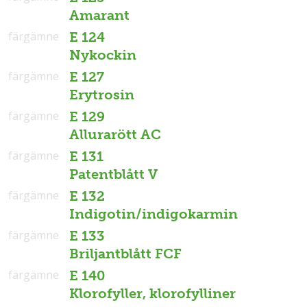
Amarant
färgämne
E 124
Nykockin
färgämne
E 127
Erytrosin
färgämne
E 129
Allurarött AC
färgämne
E 131
Patentblått V
färgämne
E 132
Indigotin/indigokarmin
färgämne
E 133
Briljantblått FCF
färgämne
E 140
Klorofyller, klorofylliner