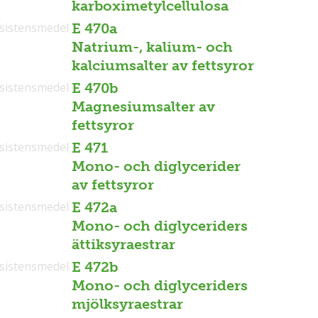
karboximetylcellulosa
sistensmedel
E 470a
Natrium-, kalium- och
kalciumsalter av fettsyror
sistensmedel
E 470b
Magnesiumsalter av
fettsyror
sistensmedel
E 471
Mono- och diglycerider
av fettsyror
sistensmedel
E 472a
Mono- och diglyceriders
ättiksyraestrar
sistensmedel
E 472b
Mono- och diglyceriders
mjölksyraestrar