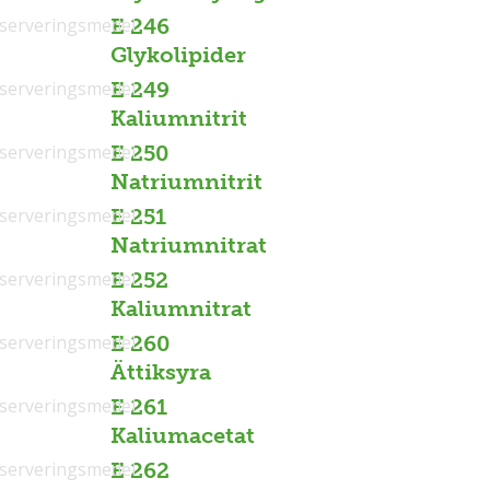
serveringsmedel
E 246
Glykolipider
serveringsmedel
E 249
Kaliumnitrit
serveringsmedel
E 250
Natriumnitrit
serveringsmedel
E 251
Natriumnitrat
serveringsmedel
E 252
Kaliumnitrat
serveringsmedel
E 260
Ättiksyra
serveringsmedel
E 261
Kaliumacetat
serveringsmedel
E 262