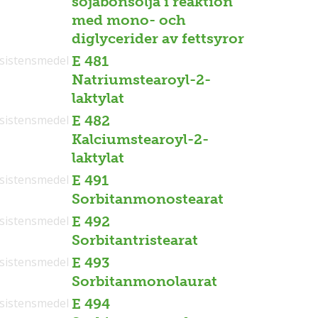
sojabönsolja i reaktion
med mono- och
diglycerider av fettsyror
sistensmedel
E 481
Natriumstearoyl-2-
laktylat
sistensmedel
E 482
Kalciumstearoyl-2-
laktylat
sistensmedel
E 491
Sorbitanmonostearat
sistensmedel
E 492
Sorbitantristearat
sistensmedel
E 493
Sorbitanmonolaurat
sistensmedel
E 494