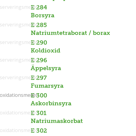
serveringsmedel
E 284
Borsyra
serveringsmedel
E 285
Natriumtetraborat / borax
serveringsmedel
E 290
Koldioxid
serveringsmedel
E 296
Äppelsyra
serveringsmedel
E 297
Fumarsyra
ioxidationsmedel
ioxidationsmedel
E 300
Askorbinsyra
ioxidationsmedel
E 301
Natriumaskorbat
ioxidationsmedel
E 302