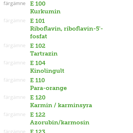
färgämne
färgämne
E 100
Kurkumin
färgämne
E 101
Riboflavin, riboflavin-5'-
fosfat
färgämne
E 102
Tartrazin
färgämne
E 104
Kinolingult
färgämne
E 110
Para-orange
färgämne
E 120
Karmin / karminsyra
färgämne
E 122
Azorubin/karmosin
färgämne
E 123