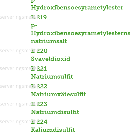
Hydroxibensoesyrametylester
serveringsmedel
E 219
p-
Hydroxibensoesyrametylesterns
natriumsalt
serveringsmedel
E 220
Svaveldioxid
serveringsmedel
E 221
Natriumsulfit
serveringsmedel
E 222
Natriumvätesulfit
serveringsmedel
E 223
Natriumdisulfit
serveringsmedel
E 224
Kaliumdisulfit