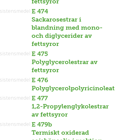
fettsyror
sistensmedel
E 474
Sackarosestrar i
blandning med mono-
och diglycerider av
fettsyror
sistensmedel
E 475
Polyglycerolestrar av
fettsyror
sistensmedel
E 476
Polyglycerolpolyricinoleat
sistensmedel
E 477
1,2-Propylenglykolestrar
av fettsyror
sistensmedel
E 479b
Termiskt oxiderad