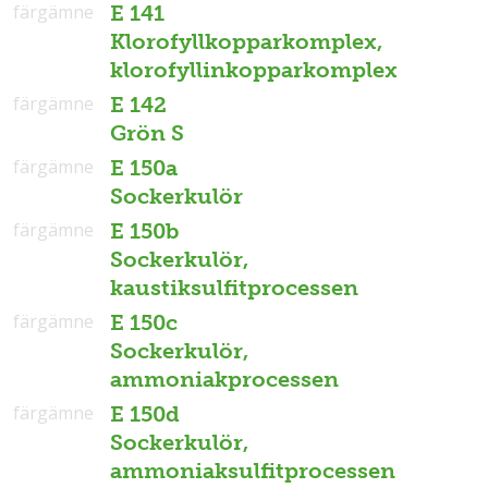
färgämne
E 141
Klorofyllkopparkomplex,
klorofyllinkopparkomplex
färgämne
E 142
Grön S
färgämne
E 150a
Sockerkulör
färgämne
E 150b
Sockerkulör,
kaustiksulfitprocessen
färgämne
E 150c
Sockerkulör,
ammoniakprocessen
färgämne
E 150d
Sockerkulör,
ammoniaksulfitprocessen