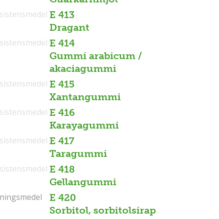
sistensmedel
E 413
Dragant
sistensmedel
E 414
Gummi arabicum /
akaciagummi
sistensmedel
E 415
Xantangummi
sistensmedel
E 416
Karayagummi
sistensmedel
E 417
Taragummi
sistensmedel
E 418
Gellangummi
tningsmedel
tningsmedel
E 420
Sorbitol, sorbitolsirap