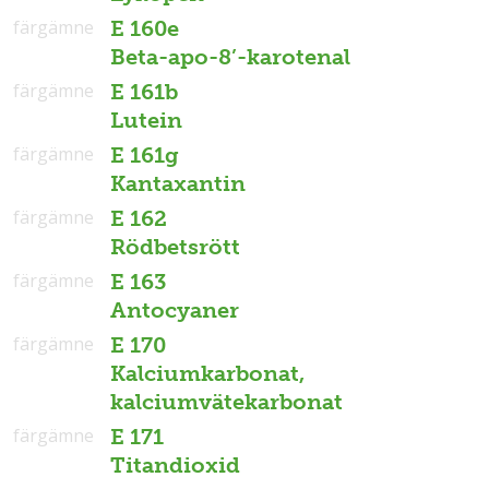
färgämne
E 160e
Beta-apo-8’-karotenal
färgämne
E 161b
Lutein
färgämne
E 161g
Kantaxantin
färgämne
E 162
Rödbetsrött
färgämne
E 163
Antocyaner
färgämne
E 170
Kalciumkarbonat,
kalciumvätekarbonat
färgämne
E 171
Titandioxid