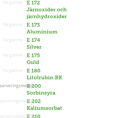
färgämne
E 172
Järnoxider och
järnhydroxider
färgämne
E 173
Aluminium
färgämne
E 174
Silver
färgämne
E 175
Guld
färgämne
E 180
Litolrubin BK
serveringsmedel
serveringsmedel
E 200
Sorbinsyra
serveringsmedel
E 202
Kaliumsorbat
serveringsmedel
E 210