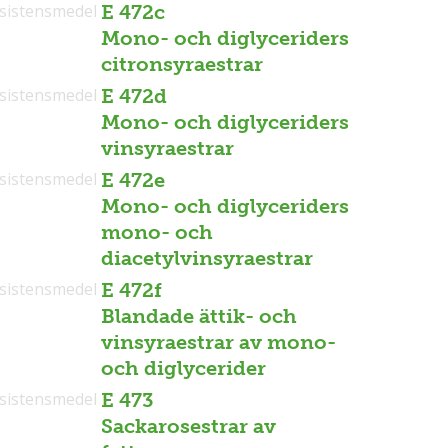
sistensmedel
E 472c
Mono- och diglyceriders
citronsyraestrar
sistensmedel
E 472d
Mono- och diglyceriders
vinsyraestrar
sistensmedel
E 472e
Mono- och diglyceriders
mono- och
diacetylvinsyraestrar
sistensmedel
E 472f
Blandade ättik- och
vinsyraestrar av mono-
och diglycerider
sistensmedel
E 473
Sackarosestrar av