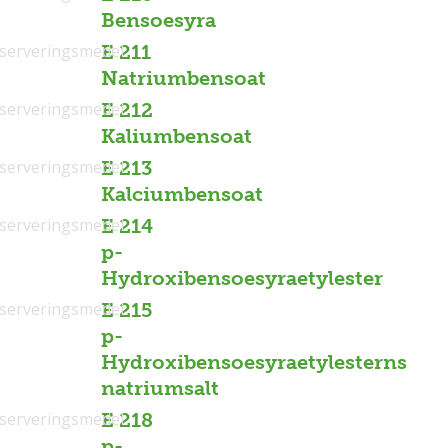
Bensoesyra
serveringsmedel
E 211
Natriumbensoat
serveringsmedel
E 212
Kaliumbensoat
serveringsmedel
E 213
Kalciumbensoat
serveringsmedel
E 214
p-
Hydroxibensoesyraetylester
serveringsmedel
E 215
p-
Hydroxibensoesyraetylesterns
natriumsalt
serveringsmedel
E 218
p-