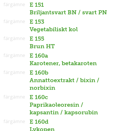
färgämne
E 151
Briljantsvart BN / svart PN
färgämne
E 153
Vegetabiliskt kol
färgämne
E 155
Brun HT
färgämne
E 160a
Karotener, betakaroten
färgämne
E 160b
Annattoextrakt / bixin /
norbixin
färgämne
E 160c
Paprikaoleoresin /
kapsantin / kapsorubin
färgämne
E 160d
Lykopen