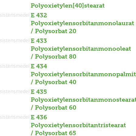
Polyoxietylen[40]stearat
sistensmedel
E 432
Polyoxietylensorbitanmonolaurat
/ Polysorbat 20
sistensmedel
E 433
Polyoxietylensorbitanmonooleat
/ Polysorbat 80
sistensmedel
E 434
Polyoxietylensorbitanmonopalmit
/ Polysorbat 40
sistensmedel
E 435
Polyoxietylensorbitanmonosteara
/ Polysorbat 60
sistensmedel
E 436
Polyoxietylensorbitantristearat
/ Polysorbat 65