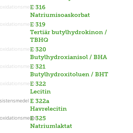
ioxidationsmedel
E 316
Natriumisoaskorbat
ioxidationsmedel
E 319
Tertiär butylhydrokinon /
TBHQ
ioxidationsmedel
E 320
Butylhydroxianisol / BHA
ioxidationsmedel
E 321
Butylhydroxitoluen / BHT
ioxidationsmedel
E 322
Lecitin
sistensmedel
sistensmedel
E 322a
Havrelecitin
ioxidationsmedel
ioxidationsmedel
E 325
Natriumlaktat