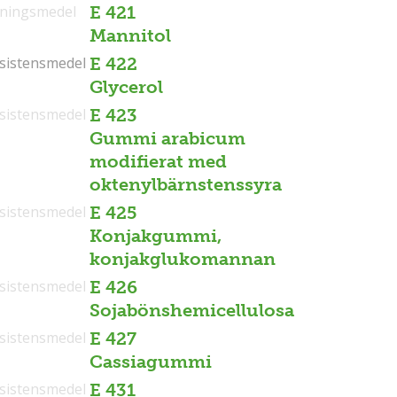
tningsmedel
E 421
Mannitol
sistensmedel
sistensmedel
E 422
Glycerol
sistensmedel
E 423
Gummi arabicum
modifierat med
oktenylbärnstenssyra
sistensmedel
E 425
Konjakgummi,
konjakglukomannan
sistensmedel
E 426
Sojabönshemicellulosa
sistensmedel
E 427
Cassiagummi
sistensmedel
E 431