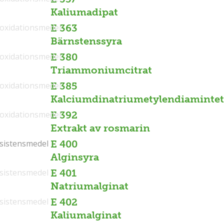
Kaliumadipat
ioxidationsmedel
E 363
Bärnstenssyra
ioxidationsmedel
E 380
Triammoniumcitrat
ioxidationsmedel
E 385
Kalciumdinatriumetylendiamintet
ioxidationsmedel
E 392
Extrakt av rosmarin
sistensmedel
sistensmedel
E 400
Alginsyra
sistensmedel
E 401
Natriumalginat
sistensmedel
E 402
Kaliumalginat