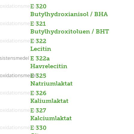
ioxidationsmedel
E 320
Butylhydroxianisol / BHA
ioxidationsmedel
E 321
Butylhydroxitoluen / BHT
ioxidationsmedel
E 322
Lecitin
sistensmedel
sistensmedel
E 322a
Havrelecitin
ioxidationsmedel
ioxidationsmedel
E 325
Natriumlaktat
ioxidationsmedel
E 326
Kaliumlaktat
ioxidationsmedel
E 327
Kalciumlaktat
ioxidationsmedel
E 330