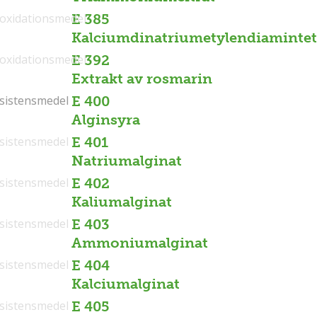
ioxidationsmedel
E 385
Kalciumdinatriumetylendiamintet
ioxidationsmedel
E 392
Extrakt av rosmarin
sistensmedel
sistensmedel
E 400
Alginsyra
sistensmedel
E 401
Natriumalginat
sistensmedel
E 402
Kaliumalginat
sistensmedel
E 403
Ammoniumalginat
sistensmedel
E 404
Kalciumalginat
sistensmedel
E 405