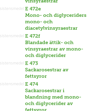
vinsyraestrar
sistensmedel
E 472e
Mono- och diglyceriders
mono- och
diacetylvinsyraestrar
sistensmedel
E 472f
Blandade ättik- och
vinsyraestrar av mono-
och diglycerider
sistensmedel
E 473
Sackarosestrar av
fettsyror
sistensmedel
E 474
Sackarosestrar i
blandning med mono-
och diglycerider av
fettsyror