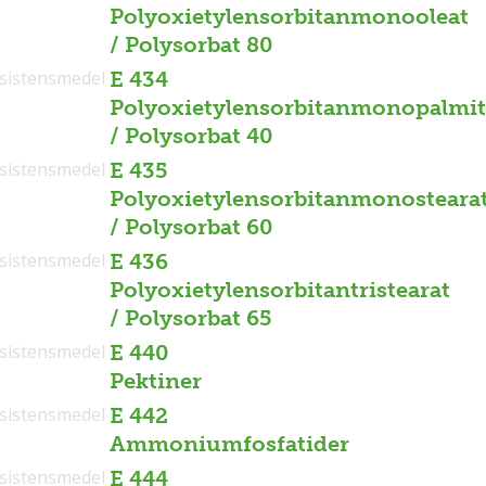
Polyoxietylensorbitanmonooleat
/ Polysorbat 80
sistensmedel
E 434
Polyoxietylensorbitanmonopalmit
/ Polysorbat 40
sistensmedel
E 435
Polyoxietylensorbitanmonosteara
/ Polysorbat 60
sistensmedel
E 436
Polyoxietylensorbitantristearat
/ Polysorbat 65
sistensmedel
E 440
Pektiner
sistensmedel
E 442
Ammoniumfosfatider
sistensmedel
E 444