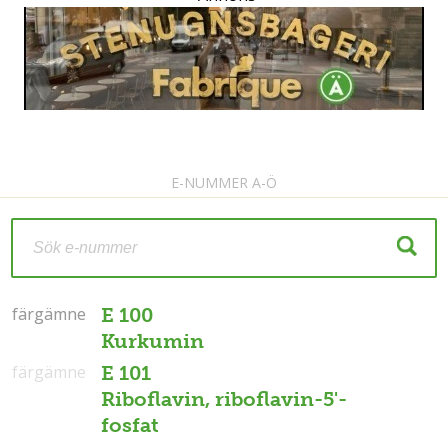
E-NUMMER A-Ö
färgämne
färgämne
E 100
Kurkumin
färgämne
E 101
Riboflavin, riboflavin-5'-
fosfat