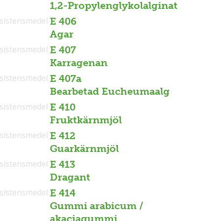
1,2-Propylenglykolalginat
sistensmedel
E 406
Agar
sistensmedel
E 407
Karragenan
sistensmedel
E 407a
Bearbetad Eucheumaalg
sistensmedel
E 410
Fruktkärnmjöl
sistensmedel
E 412
Guarkärnmjöl
sistensmedel
E 413
Dragant
sistensmedel
E 414
Gummi arabicum /
akaciagummi