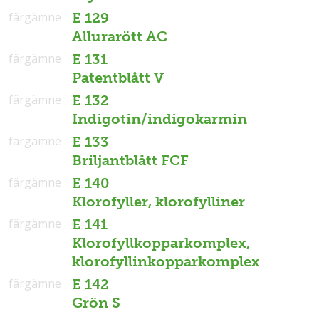
färgämne
E 129
Allurarött AC
färgämne
E 131
Patentblått V
färgämne
E 132
Indigotin/indigokarmin
färgämne
E 133
Briljantblått FCF
färgämne
E 140
Klorofyller, klorofylliner
färgämne
E 141
Klorofyllkopparkomplex,
klorofyllinkopparkomplex
färgämne
E 142
Grön S