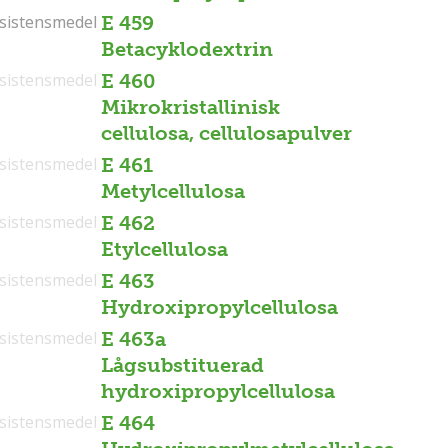
sistensmedel
sistensmedel
E 459
Betacyklodextrin
sistensmedel
E 460
Mikrokristallinisk
cellulosa, cellulosapulver
sistensmedel
E 461
Metylcellulosa
sistensmedel
E 462
Etylcellulosa
sistensmedel
E 463
Hydroxipropylcellulosa
sistensmedel
E 463a
Lågsubstituerad
hydroxipropylcellulosa
sistensmedel
E 464