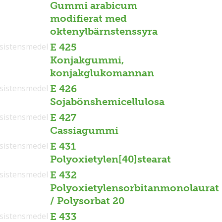
Gummi arabicum
modifierat med
oktenylbärnstenssyra
sistensmedel
E 425
Konjakgummi,
konjakglukomannan
sistensmedel
E 426
Sojabönshemicellulosa
sistensmedel
E 427
Cassiagummi
sistensmedel
E 431
Polyoxietylen[40]stearat
sistensmedel
E 432
Polyoxietylensorbitanmonolaurat
/ Polysorbat 20
sistensmedel
E 433