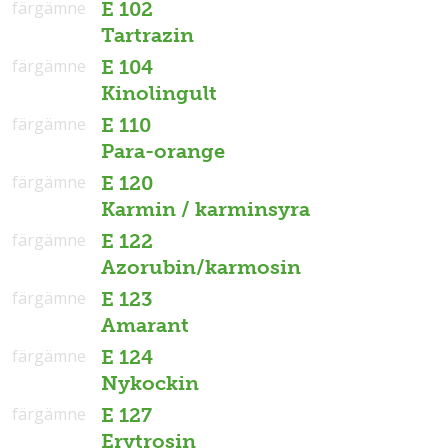
färgämne
E 102
Tartrazin
färgämne
E 104
Kinolingult
färgämne
E 110
Para-orange
färgämne
E 120
Karmin / karminsyra
färgämne
E 122
Azorubin/karmosin
färgämne
E 123
Amarant
färgämne
E 124
Nykockin
färgämne
E 127
Erytrosin