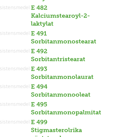
sistensmedel
E 482
Kalciumstearoyl-2-
laktylat
sistensmedel
E 491
Sorbitanmonostearat
sistensmedel
E 492
Sorbitantristearat
sistensmedel
E 493
Sorbitanmonolaurat
sistensmedel
E 494
Sorbitanmonooleat
sistensmedel
E 495
Sorbitanmonopalmitat
sistensmedel
E 499
Stigmasterolrika