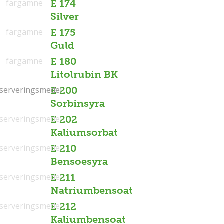
färgämne
E 174
Silver
färgämne
E 175
Guld
färgämne
E 180
Litolrubin BK
serveringsmedel
serveringsmedel
E 200
Sorbinsyra
serveringsmedel
E 202
Kaliumsorbat
serveringsmedel
E 210
Bensoesyra
serveringsmedel
E 211
Natriumbensoat
serveringsmedel
E 212
Kaliumbensoat