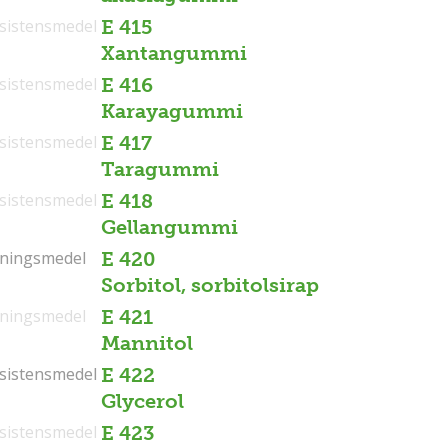
sistensmedel
E 415
Xantangummi
sistensmedel
E 416
Karayagummi
sistensmedel
E 417
Taragummi
sistensmedel
E 418
Gellangummi
tningsmedel
tningsmedel
E 420
Sorbitol, sorbitolsirap
tningsmedel
E 421
Mannitol
sistensmedel
sistensmedel
E 422
Glycerol
sistensmedel
E 423