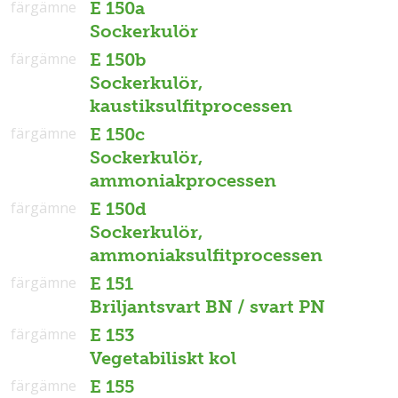
färgämne
E 150a
Sockerkulör
färgämne
E 150b
Sockerkulör,
kaustiksulfitprocessen
färgämne
E 150c
Sockerkulör,
ammoniakprocessen
färgämne
E 150d
Sockerkulör,
ammoniaksulfitprocessen
färgämne
E 151
Briljantsvart BN / svart PN
färgämne
E 153
Vegetabiliskt kol
färgämne
E 155