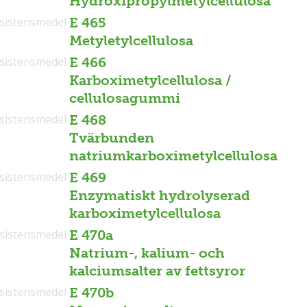
Hydroxipropylmetylcellulosa
sistensmedel
E 465
Metyletylcellulosa
sistensmedel
E 466
Karboximetylcellulosa /
cellulosagummi
sistensmedel
E 468
Tvärbunden
natriumkarboximetylcellulosa
sistensmedel
E 469
Enzymatiskt hydrolyserad
karboximetylcellulosa
sistensmedel
E 470a
Natrium-, kalium- och
kalciumsalter av fettsyror
sistensmedel
E 470b