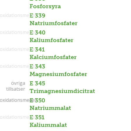
Fosforsyra
ioxidationsmedel
E 339
Natriumfosfater
ioxidationsmedel
E 340
Kaliumfosfater
ioxidationsmedel
E 341
Kalciumfosfater
ioxidationsmedel
E 343
Magnesiumfosfater
övriga
övriga
E 345
tillsatser
tillsatser
Trimagnesiumdicitrat
ioxidationsmedel
ioxidationsmedel
E 350
Natriummalat
ioxidationsmedel
E 351
Kaliummalat