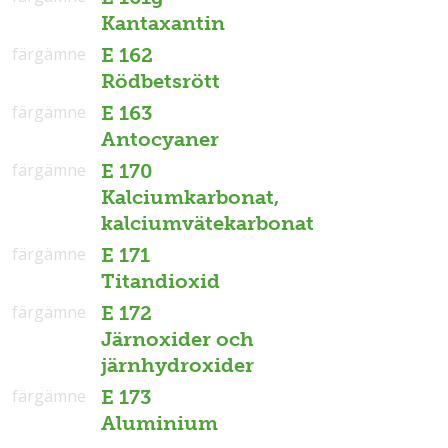
Kantaxantin
färgämne
E 162
Rödbetsrött
färgämne
E 163
Antocyaner
färgämne
E 170
Kalciumkarbonat,
kalciumvätekarbonat
färgämne
E 171
Titandioxid
färgämne
E 172
Järnoxider och
järnhydroxider
färgämne
E 173
Aluminium