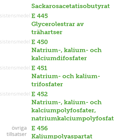
Sackarosacetatisobutyrat
sistensmedel
E 445
Glycerolestrar av
trähartser
sistensmedel
E 450
Natrium-, kalium- och
kalciumdifosfater
sistensmedel
E 451
Natrium- och kalium-
trifosfater
sistensmedel
E 452
Natrium-, kalium- och
kalciumpolyfosfater,
natriumkalciumpolyfosfat
övriga
övriga
E 456
tillsatser
tillsatser
Kaliumpolyaspartat