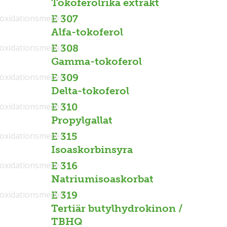
Tokoferolrika extrakt
ioxidationsmedel
E 307
Alfa-tokoferol
ioxidationsmedel
E 308
Gamma-tokoferol
ioxidationsmedel
E 309
Delta-tokoferol
ioxidationsmedel
E 310
Propylgallat
ioxidationsmedel
E 315
Isoaskorbinsyra
ioxidationsmedel
E 316
Natriumisoaskorbat
ioxidationsmedel
E 319
Tertiär butylhydrokinon /
TBHQ