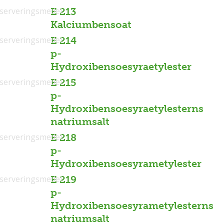
serveringsmedel
E 213
Kalciumbensoat
serveringsmedel
E 214
p-
Hydroxibensoesyraetylester
serveringsmedel
E 215
p-
Hydroxibensoesyraetylesterns
natriumsalt
serveringsmedel
E 218
p-
Hydroxibensoesyrametylester
serveringsmedel
E 219
p-
Hydroxibensoesyrametylesterns
natriumsalt