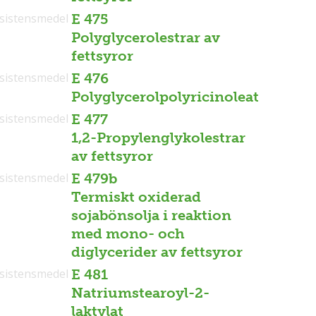
sistensmedel
E 475
Polyglycerolestrar av
fettsyror
sistensmedel
E 476
Polyglycerolpolyricinoleat
sistensmedel
E 477
1,2-Propylenglykolestrar
av fettsyror
sistensmedel
E 479b
Termiskt oxiderad
sojabönsolja i reaktion
med mono- och
diglycerider av fettsyror
sistensmedel
E 481
Natriumstearoyl-2-
laktylat