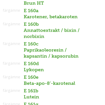
Brun HT
färgämne
E 160a
Karotener, betakaroten
färgämne
E 160b
Annattoextrakt / bixin /
norbixin
färgämne
E 160c
Paprikaoleoresin /
kapsantin / kapsorubin
färgämne
E 160d
Lykopen
färgämne
E 160e
Beta-apo-8’-karotenal
färgämne
E 161b
Lutein
färgämne
E 161g