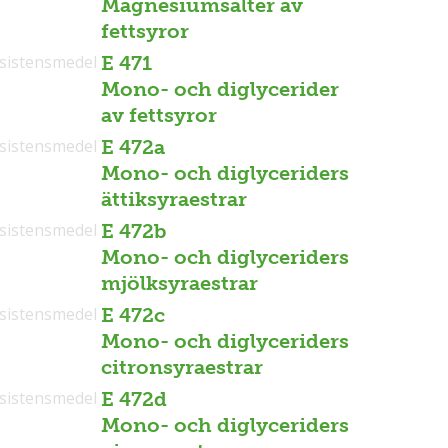
Magnesiumsalter av
fettsyror
sistensmedel
E 471
Mono- och diglycerider
av fettsyror
sistensmedel
E 472a
Mono- och diglyceriders
ättiksyraestrar
sistensmedel
E 472b
Mono- och diglyceriders
mjölksyraestrar
sistensmedel
E 472c
Mono- och diglyceriders
citronsyraestrar
sistensmedel
E 472d
Mono- och diglyceriders