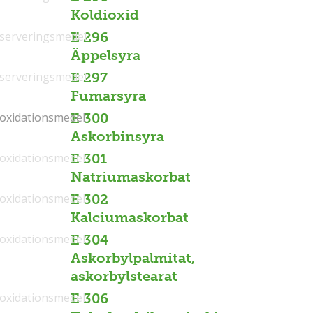
Koldioxid
serveringsmedel
E 296
Äppelsyra
serveringsmedel
E 297
Fumarsyra
ioxidationsmedel
ioxidationsmedel
E 300
Askorbinsyra
ioxidationsmedel
E 301
Natriumaskorbat
ioxidationsmedel
E 302
Kalciumaskorbat
ioxidationsmedel
E 304
Askorbylpalmitat,
askorbylstearat
ioxidationsmedel
E 306