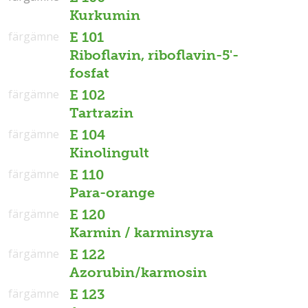
Kurkumin
färgämne
E 101
Riboflavin, riboflavin-5'-
fosfat
färgämne
E 102
Tartrazin
färgämne
E 104
Kinolingult
färgämne
E 110
Para-orange
färgämne
E 120
Karmin / karminsyra
färgämne
E 122
Azorubin/karmosin
färgämne
E 123