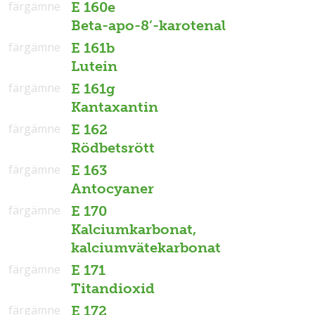
färgämne
E 160e
Beta-apo-8’-karotenal
färgämne
E 161b
Lutein
färgämne
E 161g
Kantaxantin
färgämne
E 162
Rödbetsrött
färgämne
E 163
Antocyaner
färgämne
E 170
Kalciumkarbonat,
kalciumvätekarbonat
färgämne
E 171
Titandioxid
färgämne
E 172