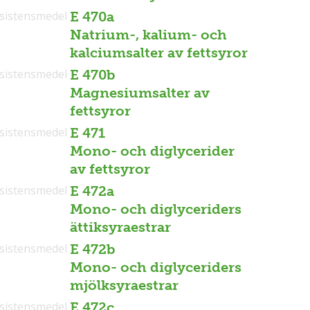
sistensmedel
E 470a
Natrium-, kalium- och
kalciumsalter av fettsyror
sistensmedel
E 470b
Magnesiumsalter av
fettsyror
sistensmedel
E 471
Mono- och diglycerider
av fettsyror
sistensmedel
E 472a
Mono- och diglyceriders
ättiksyraestrar
sistensmedel
E 472b
Mono- och diglyceriders
mjölksyraestrar
sistensmedel
E 472c