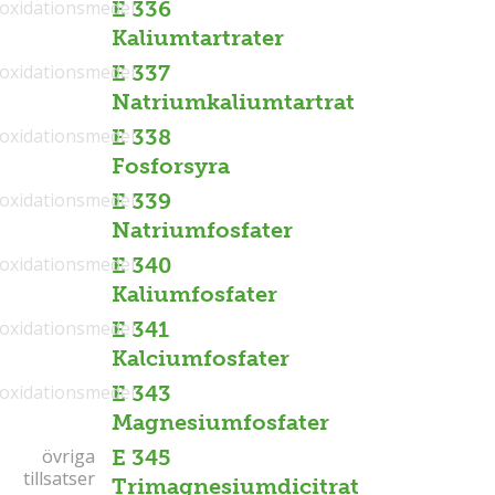
ioxidationsmedel
E 336
Kaliumtartrater
ioxidationsmedel
E 337
Natriumkaliumtartrat
ioxidationsmedel
E 338
Fosforsyra
ioxidationsmedel
E 339
Natriumfosfater
ioxidationsmedel
E 340
Kaliumfosfater
ioxidationsmedel
E 341
Kalciumfosfater
ioxidationsmedel
E 343
Magnesiumfosfater
övriga
övriga
E 345
tillsatser
tillsatser
Trimagnesiumdicitrat