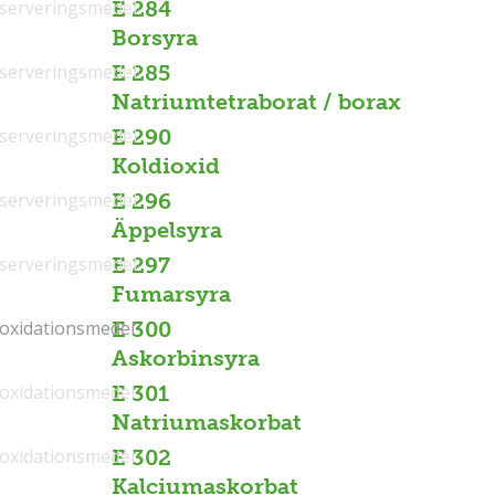
serveringsmedel
E 284
Borsyra
serveringsmedel
E 285
Natriumtetraborat / borax
serveringsmedel
E 290
Koldioxid
serveringsmedel
E 296
Äppelsyra
serveringsmedel
E 297
Fumarsyra
ioxidationsmedel
ioxidationsmedel
E 300
Askorbinsyra
ioxidationsmedel
E 301
Natriumaskorbat
ioxidationsmedel
E 302
Kalciumaskorbat