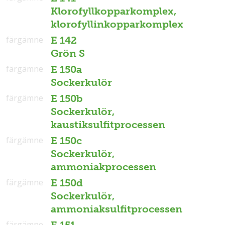
Klorofyllkopparkomplex,
klorofyllinkopparkomplex
färgämne
E 142
Grön S
färgämne
E 150a
Sockerkulör
färgämne
E 150b
Sockerkulör,
kaustiksulfitprocessen
färgämne
E 150c
Sockerkulör,
ammoniakprocessen
färgämne
E 150d
Sockerkulör,
ammoniaksulfitprocessen
färgämne
E 151