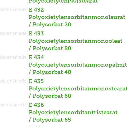
Polyoxietylen[40]stearat
sistensmedel
E 432
Polyoxietylensorbitanmonolaurat
/ Polysorbat 20
sistensmedel
E 433
Polyoxietylensorbitanmonooleat
/ Polysorbat 80
sistensmedel
E 434
Polyoxietylensorbitanmonopalmit
/ Polysorbat 40
sistensmedel
E 435
Polyoxietylensorbitanmonosteara
/ Polysorbat 60
sistensmedel
E 436
Polyoxietylensorbitantristearat
/ Polysorbat 65