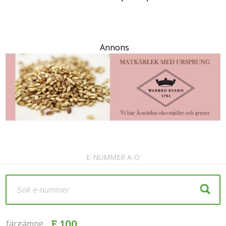
Annons
E-NUMMER A-Ö
färgämne
färgämne
E 100