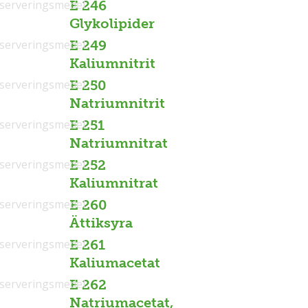
serveringsmedel
E 246
Glykolipider
serveringsmedel
E 249
Kaliumnitrit
serveringsmedel
E 250
Natriumnitrit
serveringsmedel
E 251
Natriumnitrat
serveringsmedel
E 252
Kaliumnitrat
serveringsmedel
E 260
Ättiksyra
serveringsmedel
E 261
Kaliumacetat
serveringsmedel
E 262
Natriumacetat,