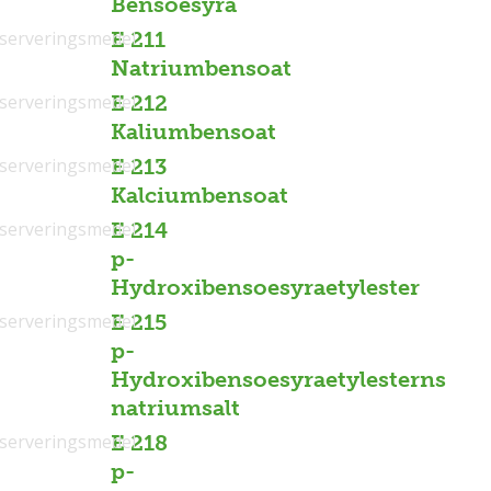
Bensoesyra
serveringsmedel
E 211
Natriumbensoat
serveringsmedel
E 212
Kaliumbensoat
serveringsmedel
E 213
Kalciumbensoat
serveringsmedel
E 214
p-
Hydroxibensoesyraetylester
serveringsmedel
E 215
p-
Hydroxibensoesyraetylesterns
natriumsalt
serveringsmedel
E 218
p-