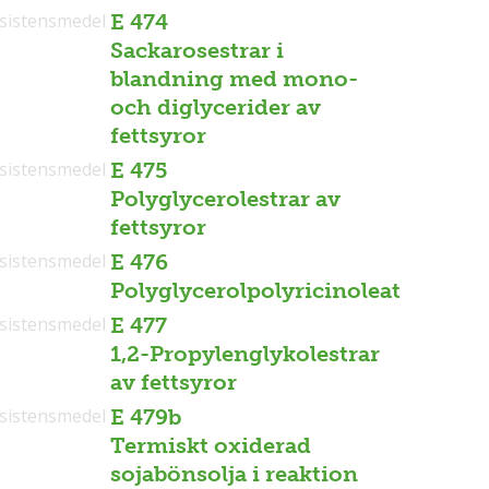
sistensmedel
E 474
Sackarosestrar i
blandning med mono-
och diglycerider av
fettsyror
sistensmedel
E 475
Polyglycerolestrar av
fettsyror
sistensmedel
E 476
Polyglycerolpolyricinoleat
sistensmedel
E 477
1,2-Propylenglykolestrar
av fettsyror
sistensmedel
E 479b
Termiskt oxiderad
sojabönsolja i reaktion