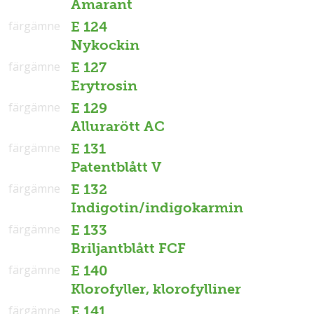
Amarant
färgämne
E 124
Nykockin
färgämne
E 127
Erytrosin
färgämne
E 129
Allurarött AC
färgämne
E 131
Patentblått V
färgämne
E 132
Indigotin/indigokarmin
färgämne
E 133
Briljantblått FCF
färgämne
E 140
Klorofyller, klorofylliner
färgämne
E 141