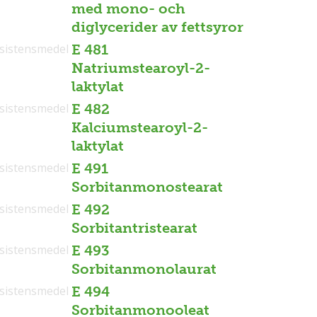
med mono- och
diglycerider av fettsyror
sistensmedel
E 481
Natriumstearoyl-2-
laktylat
sistensmedel
E 482
Kalciumstearoyl-2-
laktylat
sistensmedel
E 491
Sorbitanmonostearat
sistensmedel
E 492
Sorbitantristearat
sistensmedel
E 493
Sorbitanmonolaurat
sistensmedel
E 494
Sorbitanmonooleat