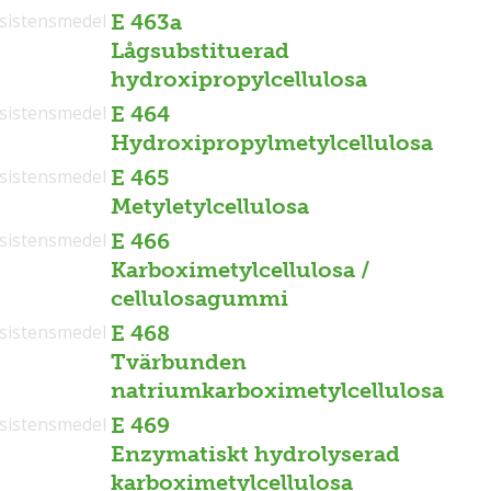
sistensmedel
E 463a
Lågsubstituerad
hydroxipropylcellulosa
sistensmedel
E 464
Hydroxipropylmetylcellulosa
sistensmedel
E 465
Metyletylcellulosa
sistensmedel
E 466
Karboximetylcellulosa /
cellulosagummi
sistensmedel
E 468
Tvärbunden
natriumkarboximetylcellulosa
sistensmedel
E 469
Enzymatiskt hydrolyserad
karboximetylcellulosa