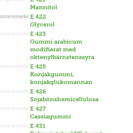
Mannitol
sistensmedel
sistensmedel
E 422
Glycerol
sistensmedel
E 423
Gummi arabicum
modifierat med
oktenylbärnstenssyra
sistensmedel
E 425
Konjakgummi,
konjakglukomannan
sistensmedel
E 426
Sojabönshemicellulosa
sistensmedel
E 427
Cassiagummi
sistensmedel
E 431