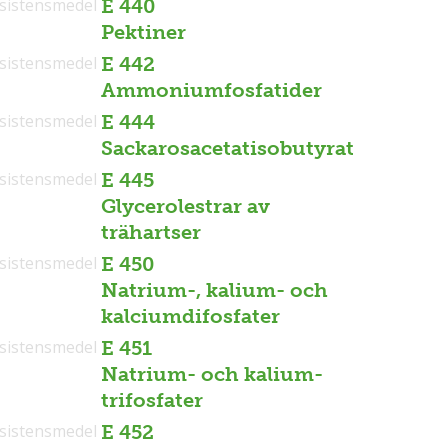
sistensmedel
E 440
Pektiner
sistensmedel
E 442
Ammoniumfosfatider
sistensmedel
E 444
Sackarosacetatisobutyrat
sistensmedel
E 445
Glycerolestrar av
trähartser
sistensmedel
E 450
Natrium-, kalium- och
kalciumdifosfater
sistensmedel
E 451
Natrium- och kalium-
trifosfater
sistensmedel
E 452