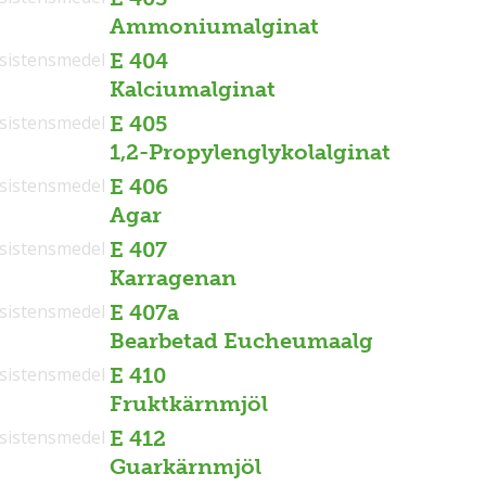
Ammoniumalginat
sistensmedel
E 404
Kalciumalginat
sistensmedel
E 405
1,2-Propylenglykolalginat
sistensmedel
E 406
Agar
sistensmedel
E 407
Karragenan
sistensmedel
E 407a
Bearbetad Eucheumaalg
sistensmedel
E 410
Fruktkärnmjöl
sistensmedel
E 412
Guarkärnmjöl