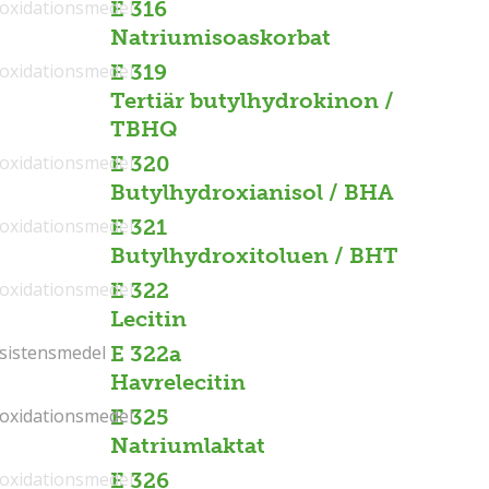
ioxidationsmedel
E 316
Natriumisoaskorbat
ioxidationsmedel
E 319
Tertiär butylhydrokinon /
TBHQ
ioxidationsmedel
E 320
Butylhydroxianisol / BHA
ioxidationsmedel
E 321
Butylhydroxitoluen / BHT
ioxidationsmedel
E 322
Lecitin
sistensmedel
sistensmedel
E 322a
Havrelecitin
ioxidationsmedel
ioxidationsmedel
E 325
Natriumlaktat
ioxidationsmedel
E 326