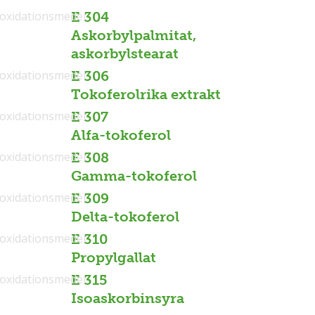
ioxidationsmedel
E 304
Askorbylpalmitat,
askorbylstearat
ioxidationsmedel
E 306
Tokoferolrika extrakt
ioxidationsmedel
E 307
Alfa-tokoferol
ioxidationsmedel
E 308
Gamma-tokoferol
ioxidationsmedel
E 309
Delta-tokoferol
ioxidationsmedel
E 310
Propylgallat
ioxidationsmedel
E 315
Isoaskorbinsyra