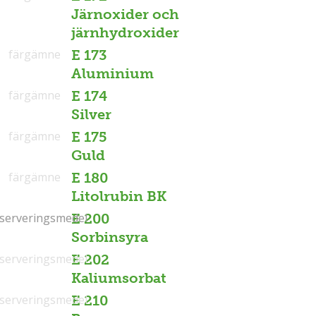
Järnoxider och
järnhydroxider
färgämne
E 173
Aluminium
färgämne
E 174
Silver
färgämne
E 175
Guld
färgämne
E 180
Litolrubin BK
serveringsmedel
serveringsmedel
E 200
Sorbinsyra
serveringsmedel
E 202
Kaliumsorbat
serveringsmedel
E 210