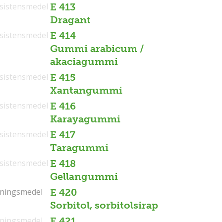
sistensmedel
E 413
Dragant
sistensmedel
E 414
Gummi arabicum /
akaciagummi
sistensmedel
E 415
Xantangummi
sistensmedel
E 416
Karayagummi
sistensmedel
E 417
Taragummi
sistensmedel
E 418
Gellangummi
tningsmedel
tningsmedel
E 420
Sorbitol, sorbitolsirap
tningsmedel
E 421