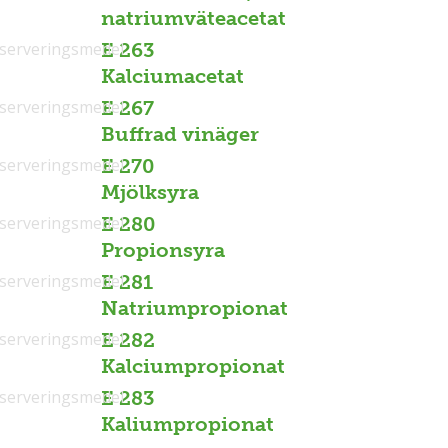
natriumväteacetat
serveringsmedel
E 263
Kalciumacetat
serveringsmedel
E 267
Buffrad vinäger
serveringsmedel
E 270
Mjölksyra
serveringsmedel
E 280
Propionsyra
serveringsmedel
E 281
Natriumpropionat
serveringsmedel
E 282
Kalciumpropionat
serveringsmedel
E 283
Kaliumpropionat