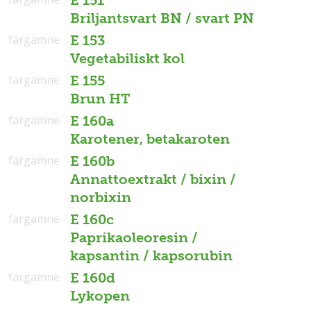
Briljantsvart BN / svart PN
färgämne
E 153
Vegetabiliskt kol
färgämne
E 155
Brun HT
färgämne
E 160a
Karotener, betakaroten
färgämne
E 160b
Annattoextrakt / bixin /
norbixin
färgämne
E 160c
Paprikaoleoresin /
kapsantin / kapsorubin
färgämne
E 160d
Lykopen