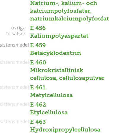
Natrium-, kalium- och
kalciumpolyfosfater,
natriumkalciumpolyfosfat
övriga
övriga
E 456
tillsatser
tillsatser
Kaliumpolyaspartat
sistensmedel
sistensmedel
E 459
Betacyklodextrin
sistensmedel
E 460
Mikrokristallinisk
cellulosa, cellulosapulver
sistensmedel
E 461
Metylcellulosa
sistensmedel
E 462
Etylcellulosa
sistensmedel
E 463
Hydroxipropylcellulosa