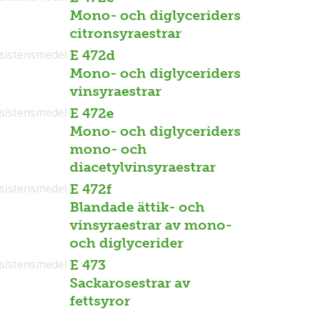
Mono- och diglyceriders
citronsyraestrar
sistensmedel
E 472d
Mono- och diglyceriders
vinsyraestrar
sistensmedel
E 472e
Mono- och diglyceriders
mono- och
diacetylvinsyraestrar
sistensmedel
E 472f
Blandade ättik- och
vinsyraestrar av mono-
och diglycerider
sistensmedel
E 473
Sackarosestrar av
fettsyror