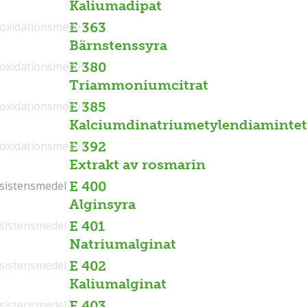
Kaliumadipat
ioxidationsmedel
E 363
Bärnstenssyra
ioxidationsmedel
E 380
Triammoniumcitrat
ioxidationsmedel
E 385
Kalciumdinatriumetylendiamintet
ioxidationsmedel
E 392
Extrakt av rosmarin
sistensmedel
sistensmedel
E 400
Alginsyra
sistensmedel
E 401
Natriumalginat
sistensmedel
E 402
Kaliumalginat
sistensmedel
E 403