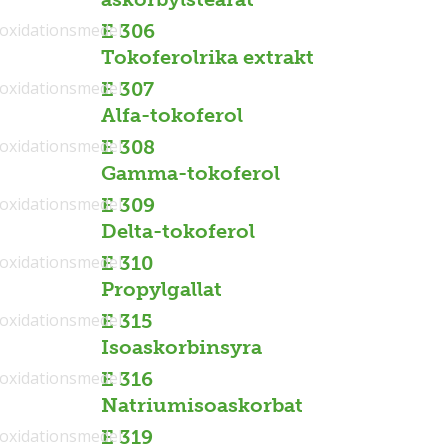
ioxidationsmedel
E 306
Tokoferolrika extrakt
ioxidationsmedel
E 307
Alfa-tokoferol
ioxidationsmedel
E 308
Gamma-tokoferol
ioxidationsmedel
E 309
Delta-tokoferol
ioxidationsmedel
E 310
Propylgallat
ioxidationsmedel
E 315
Isoaskorbinsyra
ioxidationsmedel
E 316
Natriumisoaskorbat
ioxidationsmedel
E 319