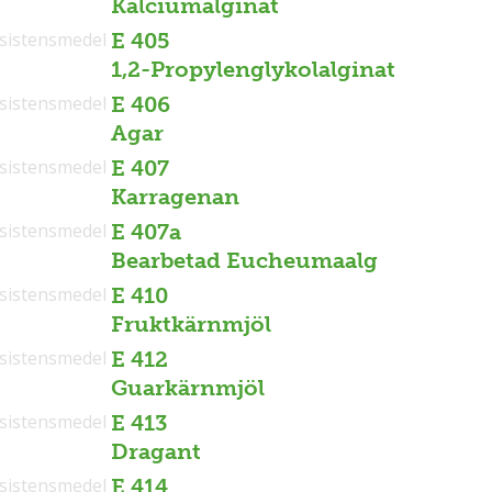
Kalciumalginat
sistensmedel
E 405
1,2-Propylenglykolalginat
sistensmedel
E 406
Agar
sistensmedel
E 407
Karragenan
sistensmedel
E 407a
Bearbetad Eucheumaalg
sistensmedel
E 410
Fruktkärnmjöl
sistensmedel
E 412
Guarkärnmjöl
sistensmedel
E 413
Dragant
sistensmedel
E 414