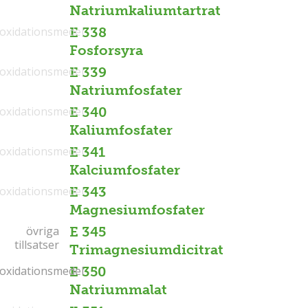
Natriumkaliumtartrat
ioxidationsmedel
E 338
Fosforsyra
ioxidationsmedel
E 339
Natriumfosfater
ioxidationsmedel
E 340
Kaliumfosfater
ioxidationsmedel
E 341
Kalciumfosfater
ioxidationsmedel
E 343
Magnesiumfosfater
övriga
övriga
E 345
tillsatser
tillsatser
Trimagnesiumdicitrat
ioxidationsmedel
ioxidationsmedel
E 350
Natriummalat