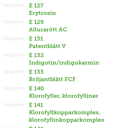
färgämne
E 127
Erytrosin
färgämne
E 129
Allurarött AC
färgämne
E 131
Patentblått V
färgämne
E 132
Indigotin/indigokarmin
färgämne
E 133
Briljantblått FCF
färgämne
E 140
Klorofyller, klorofylliner
färgämne
E 141
Klorofyllkopparkomplex,
klorofyllinkopparkomplex