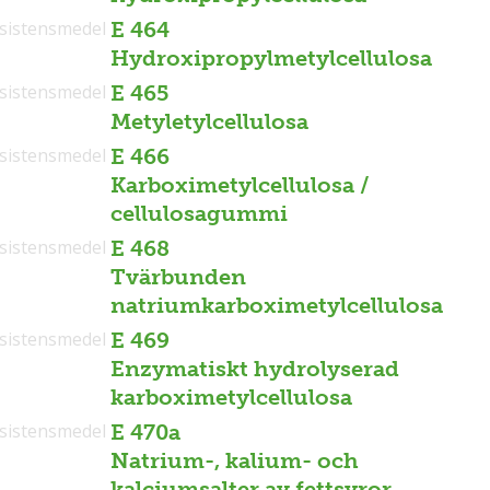
sistensmedel
E 464
Hydroxipropylmetylcellulosa
sistensmedel
E 465
Metyletylcellulosa
sistensmedel
E 466
Karboximetylcellulosa /
cellulosagummi
sistensmedel
E 468
Tvärbunden
natriumkarboximetylcellulosa
sistensmedel
E 469
Enzymatiskt hydrolyserad
karboximetylcellulosa
sistensmedel
E 470a
Natrium-, kalium- och
kalciumsalter av fettsyror