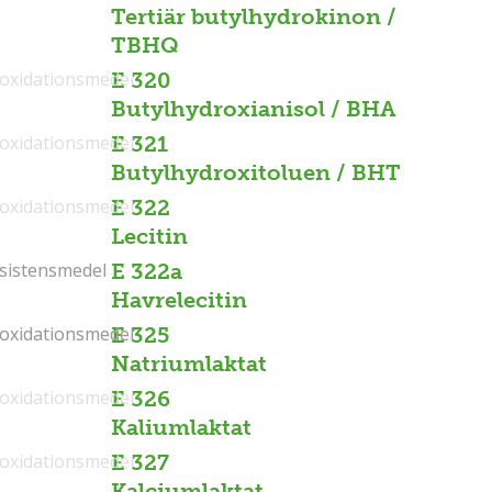
Tertiär butylhydrokinon /
TBHQ
ioxidationsmedel
E 320
Butylhydroxianisol / BHA
ioxidationsmedel
E 321
Butylhydroxitoluen / BHT
ioxidationsmedel
E 322
Lecitin
sistensmedel
sistensmedel
E 322a
Havrelecitin
ioxidationsmedel
ioxidationsmedel
E 325
Natriumlaktat
ioxidationsmedel
E 326
Kaliumlaktat
ioxidationsmedel
E 327
Kalciumlaktat