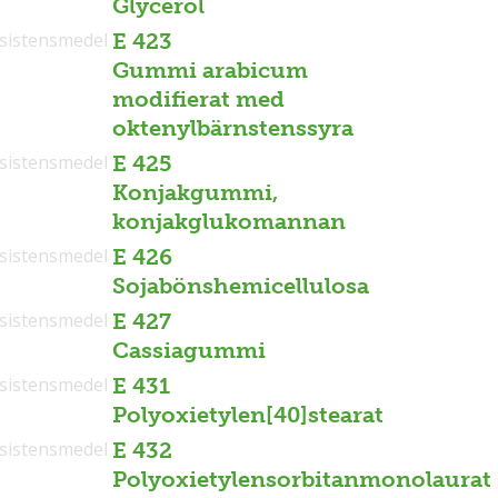
Glycerol
sistensmedel
E 423
Gummi arabicum
modifierat med
oktenylbärnstenssyra
sistensmedel
E 425
Konjakgummi,
konjakglukomannan
sistensmedel
E 426
Sojabönshemicellulosa
sistensmedel
E 427
Cassiagummi
sistensmedel
E 431
Polyoxietylen[40]stearat
sistensmedel
E 432
Polyoxietylensorbitanmonolaurat