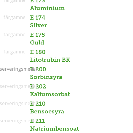
E 173
Aluminium
färgämne
E 174
Silver
färgämne
E 175
Guld
färgämne
E 180
Litolrubin BK
serveringsmedel
serveringsmedel
E 200
Sorbinsyra
serveringsmedel
E 202
Kaliumsorbat
serveringsmedel
E 210
Bensoesyra
serveringsmedel
E 211
Natriumbensoat