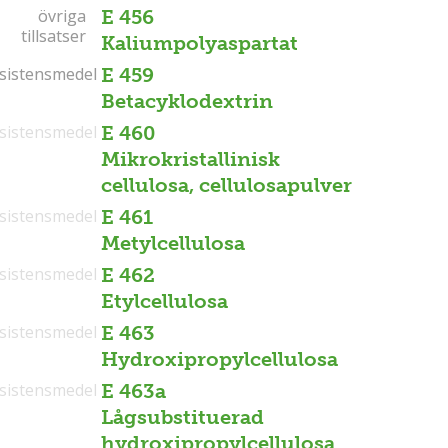
övriga
övriga
E 456
tillsatser
tillsatser
Kaliumpolyaspartat
sistensmedel
sistensmedel
E 459
Betacyklodextrin
sistensmedel
E 460
Mikrokristallinisk
cellulosa, cellulosapulver
sistensmedel
E 461
Metylcellulosa
sistensmedel
E 462
Etylcellulosa
sistensmedel
E 463
Hydroxipropylcellulosa
sistensmedel
E 463a
Lågsubstituerad
hydroxipropylcellulosa