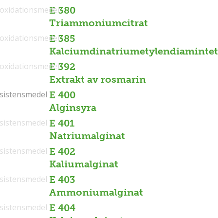
ioxidationsmedel
E 380
Triammoniumcitrat
ioxidationsmedel
E 385
Kalciumdinatriumetylendiamintet
ioxidationsmedel
E 392
Extrakt av rosmarin
sistensmedel
sistensmedel
E 400
Alginsyra
sistensmedel
E 401
Natriumalginat
sistensmedel
E 402
Kaliumalginat
sistensmedel
E 403
Ammoniumalginat
sistensmedel
E 404