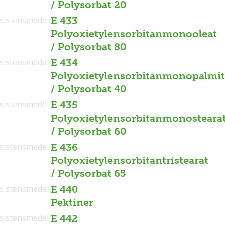
/ Polysorbat 20
sistensmedel
E 433
Polyoxietylensorbitanmonooleat
/ Polysorbat 80
sistensmedel
E 434
Polyoxietylensorbitanmonopalmit
/ Polysorbat 40
sistensmedel
E 435
Polyoxietylensorbitanmonosteara
/ Polysorbat 60
sistensmedel
E 436
Polyoxietylensorbitantristearat
/ Polysorbat 65
sistensmedel
E 440
Pektiner
sistensmedel
E 442