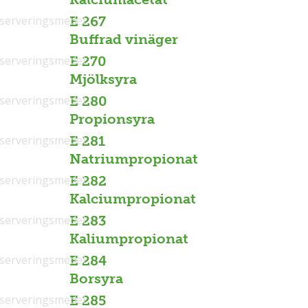
serveringsmedel
E 267
Buffrad vinäger
serveringsmedel
E 270
Mjölksyra
serveringsmedel
E 280
Propionsyra
serveringsmedel
E 281
Natriumpropionat
serveringsmedel
E 282
Kalciumpropionat
serveringsmedel
E 283
Kaliumpropionat
serveringsmedel
E 284
Borsyra
serveringsmedel
E 285