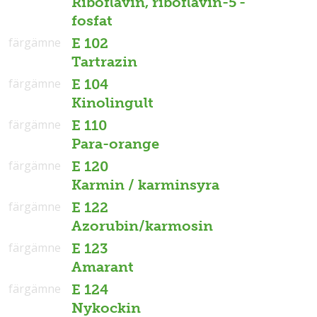
Riboflavin, riboflavin-5'-
fosfat
färgämne
E 102
Tartrazin
färgämne
E 104
Kinolingult
färgämne
E 110
Para-orange
färgämne
E 120
Karmin / karminsyra
färgämne
E 122
Azorubin/karmosin
färgämne
E 123
Amarant
färgämne
E 124
Nykockin