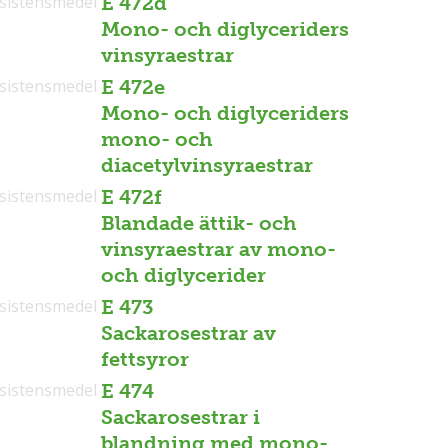
sistensmedel
E 472d
Mono- och diglyceriders
vinsyraestrar
sistensmedel
E 472e
Mono- och diglyceriders
mono- och
diacetylvinsyraestrar
sistensmedel
E 472f
Blandade ättik- och
vinsyraestrar av mono-
och diglycerider
sistensmedel
E 473
Sackarosestrar av
fettsyror
sistensmedel
E 474
Sackarosestrar i
blandning med mono-