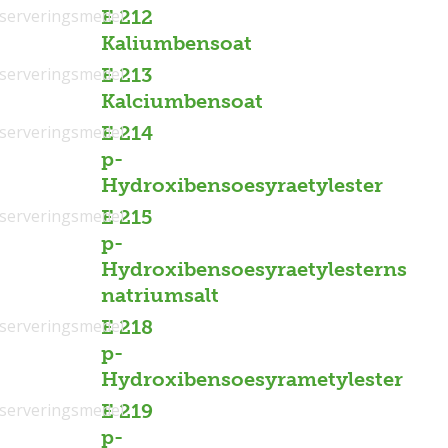
serveringsmedel
E 212
Kaliumbensoat
serveringsmedel
E 213
Kalciumbensoat
serveringsmedel
E 214
p-
Hydroxibensoesyraetylester
serveringsmedel
E 215
p-
Hydroxibensoesyraetylesterns
natriumsalt
serveringsmedel
E 218
p-
Hydroxibensoesyrametylester
serveringsmedel
E 219
p-