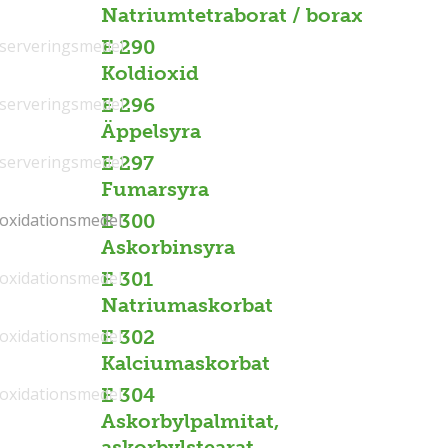
Natriumtetraborat / borax
serveringsmedel
E 290
Koldioxid
serveringsmedel
E 296
Äppelsyra
serveringsmedel
E 297
Fumarsyra
ioxidationsmedel
ioxidationsmedel
E 300
Askorbinsyra
ioxidationsmedel
E 301
Natriumaskorbat
ioxidationsmedel
E 302
Kalciumaskorbat
ioxidationsmedel
E 304
Askorbylpalmitat,
askorbylstearat