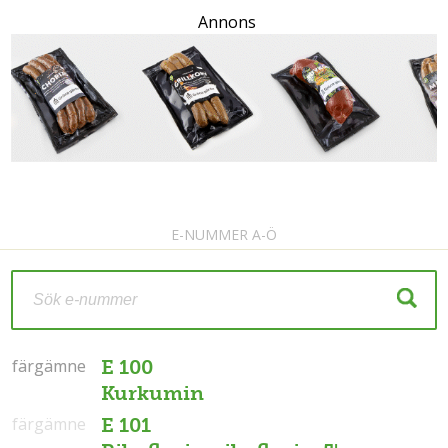
Annons
E-NUMMER A-Ö
färgämne
färgämne
E 100
Kurkumin
färgämne
E 101