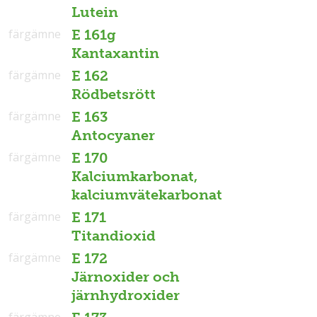
Lutein
färgämne
E 161g
Kantaxantin
färgämne
E 162
Rödbetsrött
färgämne
E 163
Antocyaner
färgämne
E 170
Kalciumkarbonat,
kalciumvätekarbonat
färgämne
E 171
Titandioxid
färgämne
E 172
Järnoxider och
järnhydroxider
färgämne