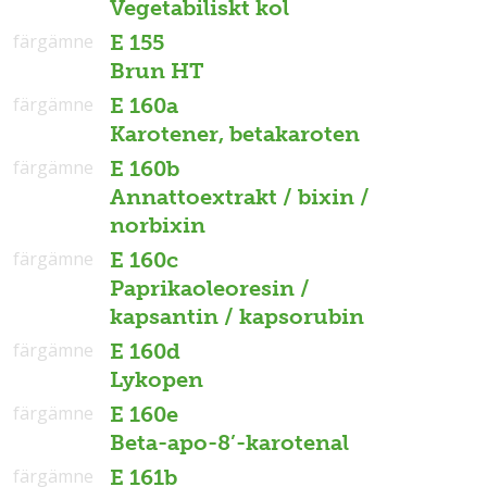
Vegetabiliskt kol
färgämne
E 155
Brun HT
färgämne
E 160a
Karotener, betakaroten
färgämne
E 160b
Annattoextrakt / bixin /
norbixin
färgämne
E 160c
Paprikaoleoresin /
kapsantin / kapsorubin
färgämne
E 160d
Lykopen
färgämne
E 160e
Beta-apo-8’-karotenal
färgämne
E 161b