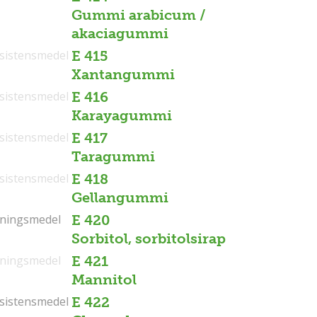
Gummi arabicum /
akaciagummi
sistensmedel
E 415
Xantangummi
sistensmedel
E 416
Karayagummi
sistensmedel
E 417
Taragummi
sistensmedel
E 418
Gellangummi
tningsmedel
tningsmedel
E 420
Sorbitol, sorbitolsirap
tningsmedel
E 421
Mannitol
sistensmedel
sistensmedel
E 422