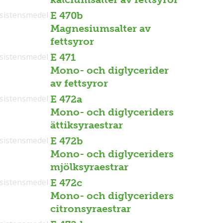
sistensmedel
E 470b
Magnesiumsalter av
fettsyror
sistensmedel
E 471
Mono- och diglycerider
av fettsyror
sistensmedel
E 472a
Mono- och diglyceriders
ättiksyraestrar
sistensmedel
E 472b
Mono- och diglyceriders
mjölksyraestrar
sistensmedel
E 472c
Mono- och diglyceriders
citronsyraestrar