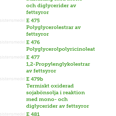
och diglycerider av
fettsyror
sistensmedel
E 475
Polyglycerolestrar av
fettsyror
sistensmedel
E 476
Polyglycerolpolyricinoleat
sistensmedel
E 477
1,2-Propylenglykolestrar
av fettsyror
sistensmedel
E 479b
Termiskt oxiderad
sojabönsolja i reaktion
med mono- och
diglycerider av fettsyror
sistensmedel
E 481