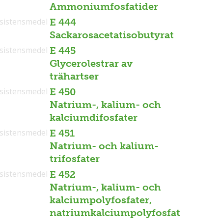
Ammoniumfosfatider
sistensmedel
E 444
Sackarosacetatisobutyrat
sistensmedel
E 445
Glycerolestrar av
trähartser
sistensmedel
E 450
Natrium-, kalium- och
kalciumdifosfater
sistensmedel
E 451
Natrium- och kalium-
trifosfater
sistensmedel
E 452
Natrium-, kalium- och
kalciumpolyfosfater,
natriumkalciumpolyfosfat