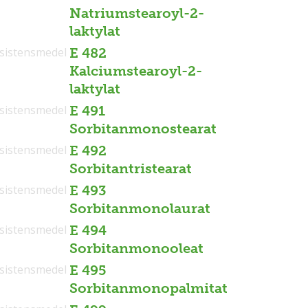
Natriumstearoyl-2-
laktylat
sistensmedel
E 482
Kalciumstearoyl-2-
laktylat
sistensmedel
E 491
Sorbitanmonostearat
sistensmedel
E 492
Sorbitantristearat
sistensmedel
E 493
Sorbitanmonolaurat
sistensmedel
E 494
Sorbitanmonooleat
sistensmedel
E 495
Sorbitanmonopalmitat