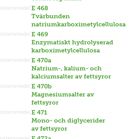
sistensmedel
E 468
Tvärbunden
natriumkarboximetylcellulosa
sistensmedel
E 469
Enzymatiskt hydrolyserad
karboximetylcellulosa
sistensmedel
E 470a
Natrium-, kalium- och
kalciumsalter av fettsyror
sistensmedel
E 470b
Magnesiumsalter av
fettsyror
sistensmedel
E 471
Mono- och diglycerider
av fettsyror
sistensmedel
E 472a