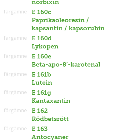
norbixin
färgämne
E 160c
Paprikaoleoresin /
kapsantin / kapsorubin
färgämne
E 160d
Lykopen
färgämne
E 160e
Beta-apo-8’-karotenal
färgämne
E 161b
Lutein
färgämne
E 161g
Kantaxantin
färgämne
E 162
Rödbetsrött
färgämne
E 163
Antocyaner