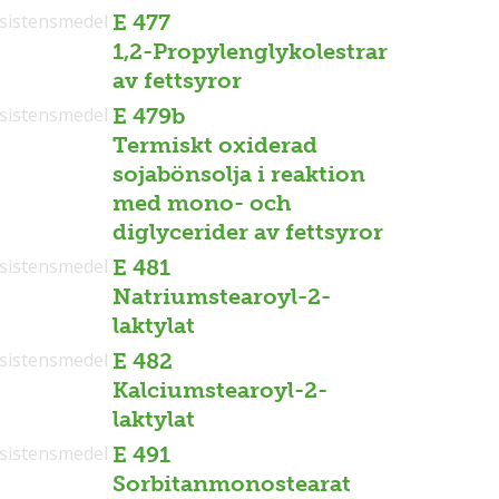
sistensmedel
E 477
1,2-Propylenglykolestrar
av fettsyror
sistensmedel
E 479b
Termiskt oxiderad
sojabönsolja i reaktion
med mono- och
diglycerider av fettsyror
sistensmedel
E 481
Natriumstearoyl-2-
laktylat
sistensmedel
E 482
Kalciumstearoyl-2-
laktylat
sistensmedel
E 491
Sorbitanmonostearat