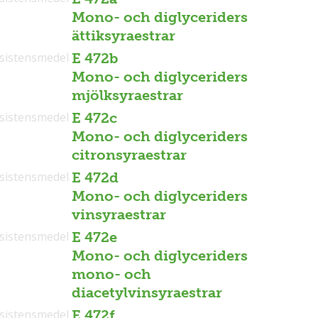
Mono- och diglyceriders
ättiksyraestrar
sistensmedel
E 472b
Mono- och diglyceriders
mjölksyraestrar
sistensmedel
E 472c
Mono- och diglyceriders
citronsyraestrar
sistensmedel
E 472d
Mono- och diglyceriders
vinsyraestrar
sistensmedel
E 472e
Mono- och diglyceriders
mono- och
diacetylvinsyraestrar
sistensmedel
E 472f