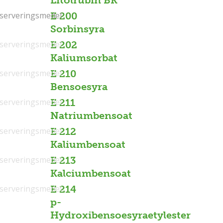
Litolrubin BK
serveringsmedel
serveringsmedel
E 200
Sorbinsyra
serveringsmedel
E 202
Kaliumsorbat
serveringsmedel
E 210
Bensoesyra
serveringsmedel
E 211
Natriumbensoat
serveringsmedel
E 212
Kaliumbensoat
serveringsmedel
E 213
Kalciumbensoat
serveringsmedel
E 214
p-
Hydroxibensoesyraetylester