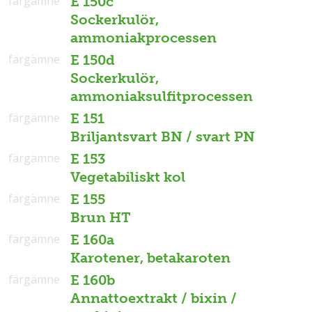
färgämne
E 150c
Sockerkulör,
ammoniakprocessen
färgämne
E 150d
Sockerkulör,
ammoniaksulfitprocessen
färgämne
E 151
Briljantsvart BN / svart PN
färgämne
E 153
Vegetabiliskt kol
färgämne
E 155
Brun HT
färgämne
E 160a
Karotener, betakaroten
färgämne
E 160b
Annattoextrakt / bixin /