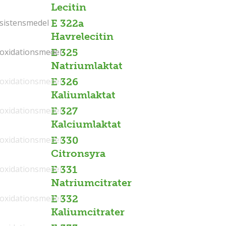
Lecitin
sistensmedel
sistensmedel
E 322a
Havrelecitin
ioxidationsmedel
ioxidationsmedel
E 325
Natriumlaktat
ioxidationsmedel
E 326
Kaliumlaktat
ioxidationsmedel
E 327
Kalciumlaktat
ioxidationsmedel
E 330
Citronsyra
ioxidationsmedel
E 331
Natriumcitrater
ioxidationsmedel
E 332
Kaliumcitrater