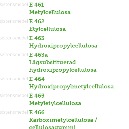
sistensmedel
E 461
Metylcellulosa
sistensmedel
E 462
Etylcellulosa
sistensmedel
E 463
Hydroxipropylcellulosa
sistensmedel
E 463a
Lågsubstituerad
hydroxipropylcellulosa
sistensmedel
E 464
Hydroxipropylmetylcellulosa
sistensmedel
E 465
Metyletylcellulosa
sistensmedel
E 466
Karboximetylcellulosa /
cellulosagummi