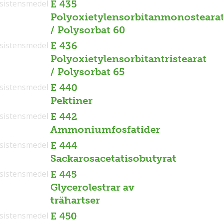
sistensmedel
E 435
Polyoxietylensorbitanmonosteara
/ Polysorbat 60
sistensmedel
E 436
Polyoxietylensorbitantristearat
/ Polysorbat 65
sistensmedel
E 440
Pektiner
sistensmedel
E 442
Ammoniumfosfatider
sistensmedel
E 444
Sackarosacetatisobutyrat
sistensmedel
E 445
Glycerolestrar av
trähartser
sistensmedel
E 450