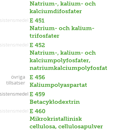
Natrium-, kalium- och
kalciumdifosfater
sistensmedel
E 451
Natrium- och kalium-
trifosfater
sistensmedel
E 452
Natrium-, kalium- och
kalciumpolyfosfater,
natriumkalciumpolyfosfat
övriga
övriga
E 456
tillsatser
tillsatser
Kaliumpolyaspartat
sistensmedel
sistensmedel
E 459
Betacyklodextrin
sistensmedel
E 460
Mikrokristallinisk
cellulosa, cellulosapulver