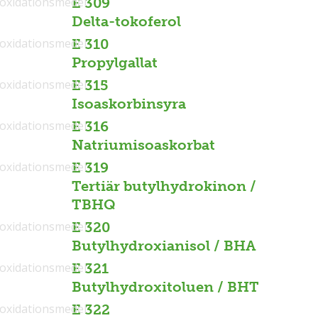
ioxidationsmedel
E 309
Delta-tokoferol
ioxidationsmedel
E 310
Propylgallat
ioxidationsmedel
E 315
Isoaskorbinsyra
ioxidationsmedel
E 316
Natriumisoaskorbat
ioxidationsmedel
E 319
Tertiär butylhydrokinon /
TBHQ
ioxidationsmedel
E 320
Butylhydroxianisol / BHA
ioxidationsmedel
E 321
Butylhydroxitoluen / BHT
ioxidationsmedel
E 322