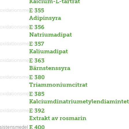
Kalcium-L-tartrat
ioxidationsmedel
E 355
Adipinsyra
ioxidationsmedel
E 356
Natriumadipat
ioxidationsmedel
E 357
Kaliumadipat
ioxidationsmedel
E 363
Bärnstenssyra
ioxidationsmedel
E 380
Triammoniumcitrat
ioxidationsmedel
E 385
Kalciumdinatriumetylendiamintet
ioxidationsmedel
E 392
Extrakt av rosmarin
sistensmedel
sistensmedel
E 400