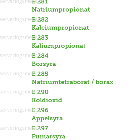
serveringsmedel
E 281
Natriumpropionat
serveringsmedel
E 282
Kalciumpropionat
serveringsmedel
E 283
Kaliumpropionat
serveringsmedel
E 284
Borsyra
serveringsmedel
E 285
Natriumtetraborat / borax
serveringsmedel
E 290
Koldioxid
serveringsmedel
E 296
Äppelsyra
serveringsmedel
E 297
Fumarsyra