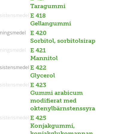
Taragummi
sistensmedel
E 418
Gellangummi
tningsmedel
tningsmedel
E 420
Sorbitol, sorbitolsirap
tningsmedel
E 421
Mannitol
sistensmedel
sistensmedel
E 422
Glycerol
sistensmedel
E 423
Gummi arabicum
modifierat med
oktenylbärnstenssyra
sistensmedel
E 425
Konjakgummi,
konjakglukomannan