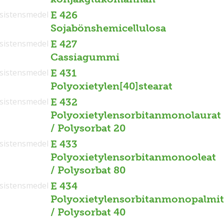
sistensmedel
E 426
Sojabönshemicellulosa
sistensmedel
E 427
Cassiagummi
sistensmedel
E 431
Polyoxietylen[40]stearat
sistensmedel
E 432
Polyoxietylensorbitanmonolaurat
/ Polysorbat 20
sistensmedel
E 433
Polyoxietylensorbitanmonooleat
/ Polysorbat 80
sistensmedel
E 434
Polyoxietylensorbitanmonopalmit
/ Polysorbat 40