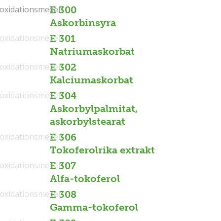
ioxidationsmedel
ioxidationsmedel
E 300
Askorbinsyra
ioxidationsmedel
E 301
Natriumaskorbat
ioxidationsmedel
E 302
Kalciumaskorbat
ioxidationsmedel
E 304
Askorbylpalmitat,
askorbylstearat
ioxidationsmedel
E 306
Tokoferolrika extrakt
ioxidationsmedel
E 307
Alfa-tokoferol
ioxidationsmedel
E 308
Gamma-tokoferol