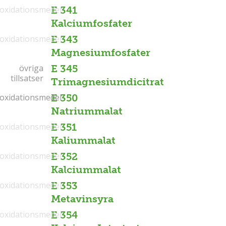
ioxidationsmedel
E 341
Kalciumfosfater
ioxidationsmedel
E 343
Magnesiumfosfater
övriga
övriga
E 345
tillsatser
tillsatser
Trimagnesiumdicitrat
ioxidationsmedel
ioxidationsmedel
E 350
Natriummalat
ioxidationsmedel
E 351
Kaliummalat
ioxidationsmedel
E 352
Kalciummalat
ioxidationsmedel
E 353
Metavinsyra
ioxidationsmedel
E 354