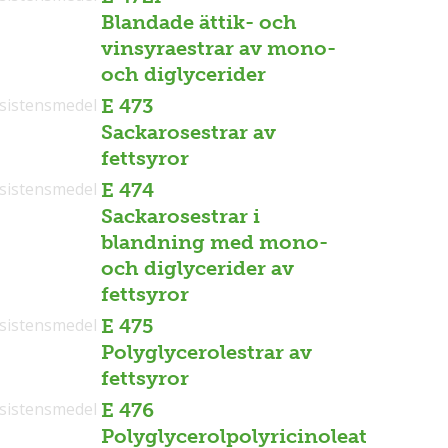
Blandade ättik- och
vinsyraestrar av mono-
och diglycerider
sistensmedel
E 473
Sackarosestrar av
fettsyror
sistensmedel
E 474
Sackarosestrar i
blandning med mono-
och diglycerider av
fettsyror
sistensmedel
E 475
Polyglycerolestrar av
fettsyror
sistensmedel
E 476
Polyglycerolpolyricinoleat