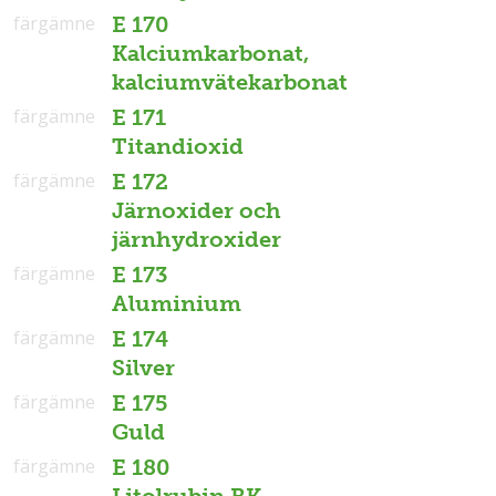
färgämne
E 170
Kalciumkarbonat,
kalciumvätekarbonat
färgämne
E 171
Titandioxid
färgämne
E 172
Järnoxider och
järnhydroxider
färgämne
E 173
Aluminium
färgämne
E 174
Silver
färgämne
E 175
Guld
färgämne
E 180