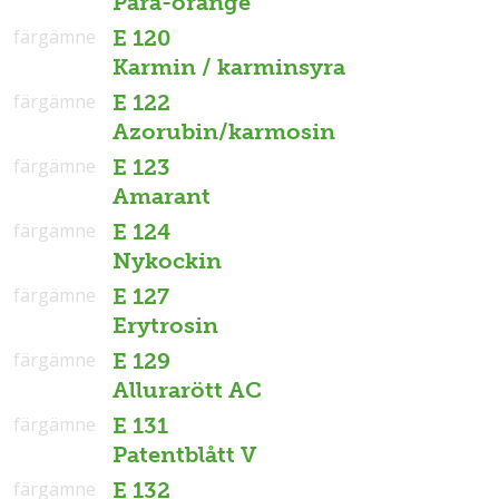
Para-orange
färgämne
E 120
Karmin / karminsyra
färgämne
E 122
Azorubin/karmosin
färgämne
E 123
Amarant
färgämne
E 124
Nykockin
färgämne
E 127
Erytrosin
färgämne
E 129
Allurarött AC
färgämne
E 131
Patentblått V
färgämne
E 132