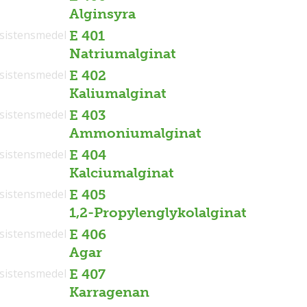
Alginsyra
sistensmedel
E 401
Natriumalginat
sistensmedel
E 402
Kaliumalginat
sistensmedel
E 403
Ammoniumalginat
sistensmedel
E 404
Kalciumalginat
sistensmedel
E 405
1,2-Propylenglykolalginat
sistensmedel
E 406
Agar
sistensmedel
E 407
Karragenan