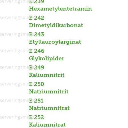
serveringsmedel
E 239
Hexametylentetramin
serveringsmedel
E 242
Dimetyldikarbonat
serveringsmedel
E 243
Etyllauroylarginat
serveringsmedel
E 246
Glykolipider
serveringsmedel
E 249
Kaliumnitrit
serveringsmedel
E 250
Natriumnitrit
serveringsmedel
E 251
Natriumnitrat
serveringsmedel
E 252
Kaliumnitrat