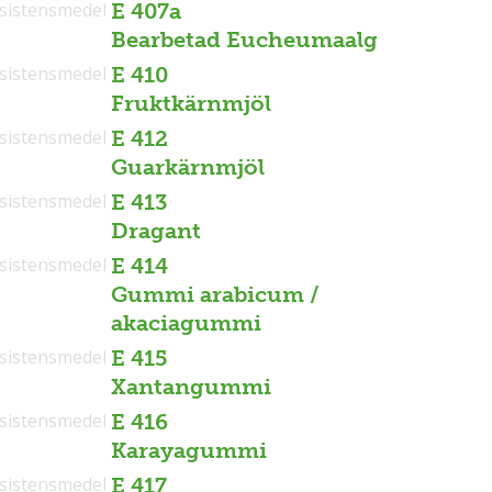
sistensmedel
E 407a
Bearbetad Eucheumaalg
sistensmedel
E 410
Fruktkärnmjöl
sistensmedel
E 412
Guarkärnmjöl
sistensmedel
E 413
Dragant
sistensmedel
E 414
Gummi arabicum /
akaciagummi
sistensmedel
E 415
Xantangummi
sistensmedel
E 416
Karayagummi
sistensmedel
E 417