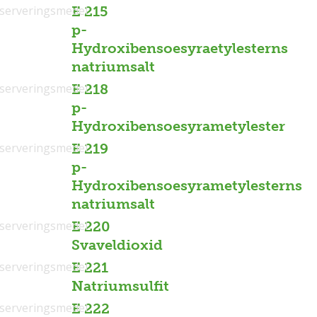
serveringsmedel
E 215
p-
Hydroxibensoesyraetylesterns
natriumsalt
serveringsmedel
E 218
p-
Hydroxibensoesyrametylester
serveringsmedel
E 219
p-
Hydroxibensoesyrametylesterns
natriumsalt
serveringsmedel
E 220
Svaveldioxid
serveringsmedel
E 221
Natriumsulfit
serveringsmedel
E 222