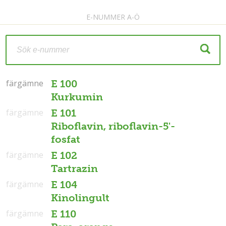
E-NUMMER A-Ö
färgämne
färgämne
E 100
Kurkumin
färgämne
E 101
Riboflavin, riboflavin-5'-
fosfat
färgämne
E 102
Tartrazin
färgämne
E 104
Kinolingult
färgämne
E 110