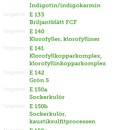
Indigotin/indigokarmin
färgämne
E 133
Briljantblått FCF
färgämne
E 140
Klorofyller, klorofylliner
färgämne
E 141
Klorofyllkopparkomplex,
klorofyllinkopparkomplex
färgämne
E 142
Grön S
färgämne
E 150a
Sockerkulör
färgämne
E 150b
Sockerkulör,
kaustiksulfitprocessen