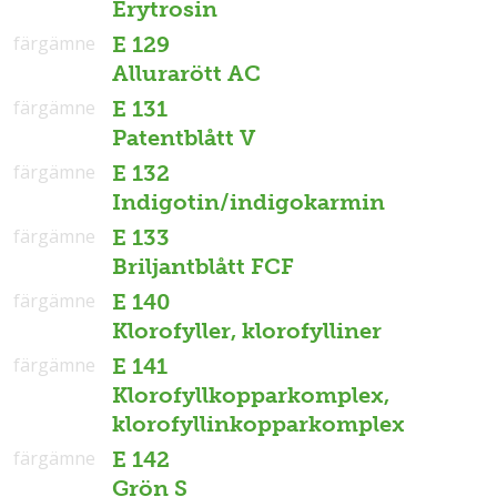
Erytrosin
färgämne
E 129
Allurarött AC
färgämne
E 131
Patentblått V
färgämne
E 132
Indigotin/indigokarmin
färgämne
E 133
Briljantblått FCF
färgämne
E 140
Klorofyller, klorofylliner
färgämne
E 141
Klorofyllkopparkomplex,
klorofyllinkopparkomplex
färgämne
E 142
Grön S