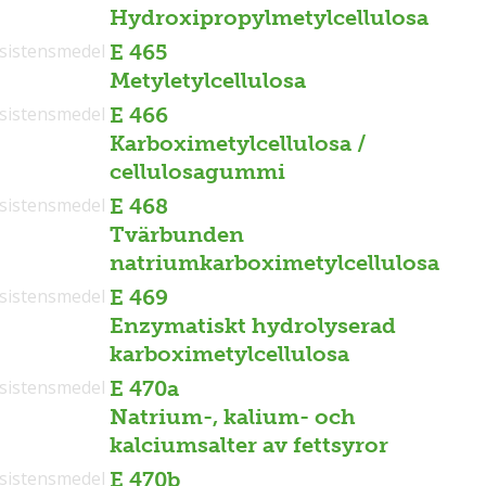
Hydroxipropylmetylcellulosa
sistensmedel
E 465
Metyletylcellulosa
sistensmedel
E 466
Karboximetylcellulosa /
cellulosagummi
sistensmedel
E 468
Tvärbunden
natriumkarboximetylcellulosa
sistensmedel
E 469
Enzymatiskt hydrolyserad
karboximetylcellulosa
sistensmedel
E 470a
Natrium-, kalium- och
kalciumsalter av fettsyror
sistensmedel
E 470b