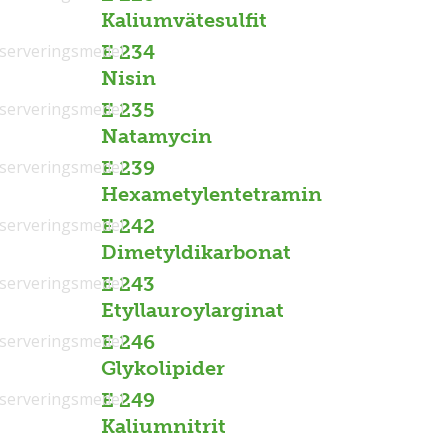
Kaliumvätesulfit
serveringsmedel
E 234
Nisin
serveringsmedel
E 235
Natamycin
serveringsmedel
E 239
Hexametylentetramin
serveringsmedel
E 242
Dimetyldikarbonat
serveringsmedel
E 243
Etyllauroylarginat
serveringsmedel
E 246
Glykolipider
serveringsmedel
E 249
Kaliumnitrit