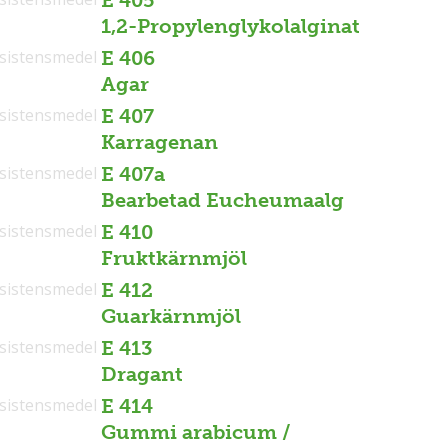
E 405
1,2-Propylenglykolalginat
sistensmedel
E 406
Agar
sistensmedel
E 407
Karragenan
sistensmedel
E 407a
Bearbetad Eucheumaalg
sistensmedel
E 410
Fruktkärnmjöl
sistensmedel
E 412
Guarkärnmjöl
sistensmedel
E 413
Dragant
sistensmedel
E 414
Gummi arabicum /