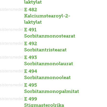
laktylat
sistensmedel
E 482
Kalciumstearoyl-2-
laktylat
sistensmedel
E 491
Sorbitanmonostearat
sistensmedel
E 492
Sorbitantristearat
sistensmedel
E 493
Sorbitanmonolaurat
sistensmedel
E 494
Sorbitanmonooleat
sistensmedel
E 495
Sorbitanmonopalmitat
sistensmedel
E 499
Stigmasterolrika