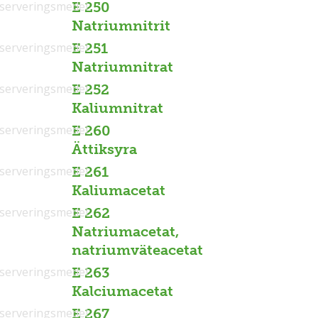
serveringsmedel
E 250
Natriumnitrit
serveringsmedel
E 251
Natriumnitrat
serveringsmedel
E 252
Kaliumnitrat
serveringsmedel
E 260
Ättiksyra
serveringsmedel
E 261
Kaliumacetat
serveringsmedel
E 262
Natriumacetat,
natriumväteacetat
serveringsmedel
E 263
Kalciumacetat
serveringsmedel
E 267