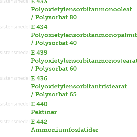
sistensmedel
E 433
Polyoxietylensorbitanmonooleat
/ Polysorbat 80
sistensmedel
E 434
Polyoxietylensorbitanmonopalmit
/ Polysorbat 40
sistensmedel
E 435
Polyoxietylensorbitanmonosteara
/ Polysorbat 60
sistensmedel
E 436
Polyoxietylensorbitantristearat
/ Polysorbat 65
sistensmedel
E 440
Pektiner
sistensmedel
E 442
Ammoniumfosfatider