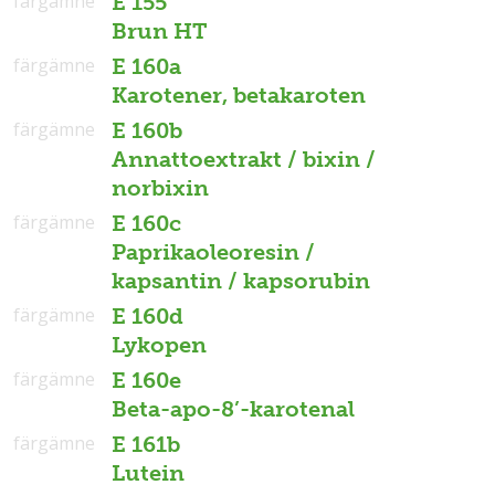
färgämne
E 155
Brun HT
färgämne
E 160a
Karotener, betakaroten
färgämne
E 160b
Annattoextrakt / bixin /
norbixin
färgämne
E 160c
Paprikaoleoresin /
kapsantin / kapsorubin
färgämne
E 160d
Lykopen
färgämne
E 160e
Beta-apo-8’-karotenal
färgämne
E 161b
Lutein