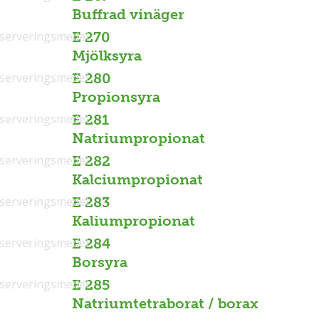
Buffrad vinäger
serveringsmedel
E 270
Mjölksyra
serveringsmedel
E 280
Propionsyra
serveringsmedel
E 281
Natriumpropionat
serveringsmedel
E 282
Kalciumpropionat
serveringsmedel
E 283
Kaliumpropionat
serveringsmedel
E 284
Borsyra
serveringsmedel
E 285
Natriumtetraborat / borax