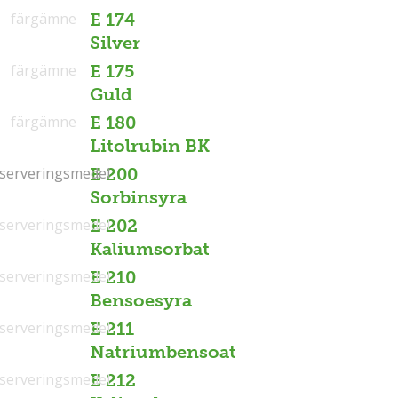
färgämne
E 174
Silver
färgämne
E 175
Guld
färgämne
E 180
Litolrubin BK
serveringsmedel
serveringsmedel
E 200
Sorbinsyra
serveringsmedel
E 202
Kaliumsorbat
serveringsmedel
E 210
Bensoesyra
serveringsmedel
E 211
Natriumbensoat
serveringsmedel
E 212