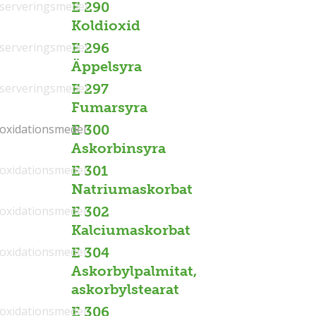
serveringsmedel
E 290
Koldioxid
serveringsmedel
E 296
Äppelsyra
serveringsmedel
E 297
Fumarsyra
ioxidationsmedel
ioxidationsmedel
E 300
Askorbinsyra
ioxidationsmedel
E 301
Natriumaskorbat
ioxidationsmedel
E 302
Kalciumaskorbat
ioxidationsmedel
E 304
Askorbylpalmitat,
askorbylstearat
ioxidationsmedel
E 306