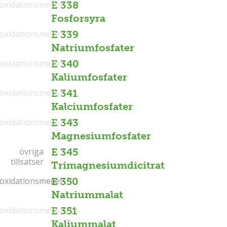
ioxidationsmedel
E 338
Fosforsyra
ioxidationsmedel
E 339
Natriumfosfater
ioxidationsmedel
E 340
Kaliumfosfater
ioxidationsmedel
E 341
Kalciumfosfater
ioxidationsmedel
E 343
Magnesiumfosfater
övriga
övriga
E 345
tillsatser
tillsatser
Trimagnesiumdicitrat
ioxidationsmedel
ioxidationsmedel
E 350
Natriummalat
ioxidationsmedel
E 351
Kaliummalat