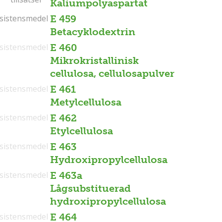
Kaliumpolyaspartat
sistensmedel
sistensmedel
E 459
Betacyklodextrin
sistensmedel
E 460
Mikrokristallinisk
cellulosa, cellulosapulver
sistensmedel
E 461
Metylcellulosa
sistensmedel
E 462
Etylcellulosa
sistensmedel
E 463
Hydroxipropylcellulosa
sistensmedel
E 463a
Lågsubstituerad
hydroxipropylcellulosa
sistensmedel
E 464