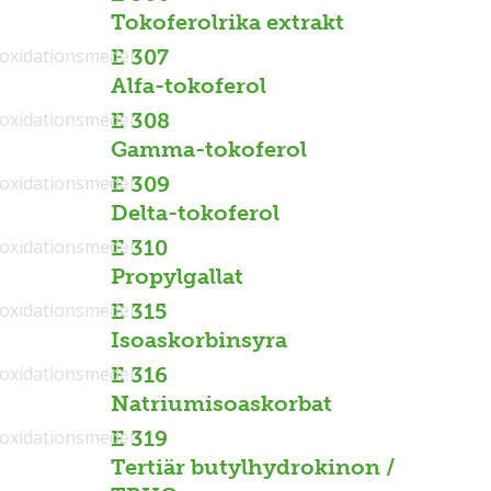
Tokoferolrika extrakt
ioxidationsmedel
E 307
Alfa-tokoferol
ioxidationsmedel
E 308
Gamma-tokoferol
ioxidationsmedel
E 309
Delta-tokoferol
ioxidationsmedel
E 310
Propylgallat
ioxidationsmedel
E 315
Isoaskorbinsyra
ioxidationsmedel
E 316
Natriumisoaskorbat
ioxidationsmedel
E 319
Tertiär butylhydrokinon /