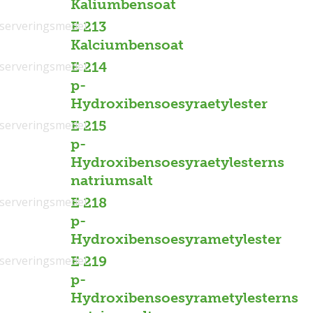
Kaliumbensoat
serveringsmedel
E 213
Kalciumbensoat
serveringsmedel
E 214
p-
Hydroxibensoesyraetylester
serveringsmedel
E 215
p-
Hydroxibensoesyraetylesterns
natriumsalt
serveringsmedel
E 218
p-
Hydroxibensoesyrametylester
serveringsmedel
E 219
p-
Hydroxibensoesyrametylesterns