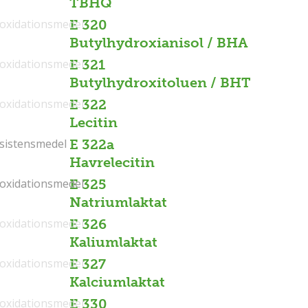
TBHQ
ioxidationsmedel
E 320
Butylhydroxianisol / BHA
ioxidationsmedel
E 321
Butylhydroxitoluen / BHT
ioxidationsmedel
E 322
Lecitin
sistensmedel
sistensmedel
E 322a
Havrelecitin
ioxidationsmedel
ioxidationsmedel
E 325
Natriumlaktat
ioxidationsmedel
E 326
Kaliumlaktat
ioxidationsmedel
E 327
Kalciumlaktat
ioxidationsmedel
E 330