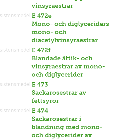
vinsyraestrar
sistensmedel
E 472e
Mono- och diglyceriders
mono- och
diacetylvinsyraestrar
sistensmedel
E 472f
Blandade ättik- och
vinsyraestrar av mono-
och diglycerider
sistensmedel
E 473
Sackarosestrar av
fettsyror
sistensmedel
E 474
Sackarosestrar i
blandning med mono-
och diglycerider av