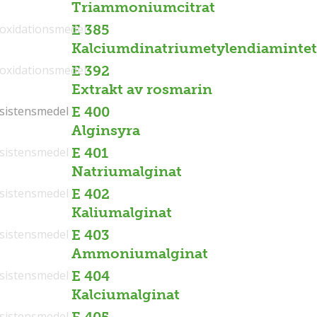
Triammoniumcitrat
ioxidationsmedel
E 385
Kalciumdinatriumetylendiamintet
ioxidationsmedel
E 392
Extrakt av rosmarin
sistensmedel
sistensmedel
E 400
Alginsyra
sistensmedel
E 401
Natriumalginat
sistensmedel
E 402
Kaliumalginat
sistensmedel
E 403
Ammoniumalginat
sistensmedel
E 404
Kalciumalginat
sistensmedel