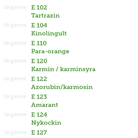
färgämne
E 102
Tartrazin
färgämne
E 104
Kinolingult
färgämne
E 110
Para-orange
färgämne
E 120
Karmin / karminsyra
färgämne
E 122
Azorubin/karmosin
färgämne
E 123
Amarant
färgämne
E 124
Nykockin
färgämne
E 127