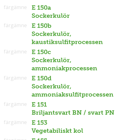
färgämne
E 150a
Sockerkulör
färgämne
E 150b
Sockerkulör,
kaustiksulfitprocessen
färgämne
E 150c
Sockerkulör,
ammoniakprocessen
färgämne
E 150d
Sockerkulör,
ammoniaksulfitprocessen
färgämne
E 151
Briljantsvart BN / svart PN
färgämne
E 153
Vegetabiliskt kol