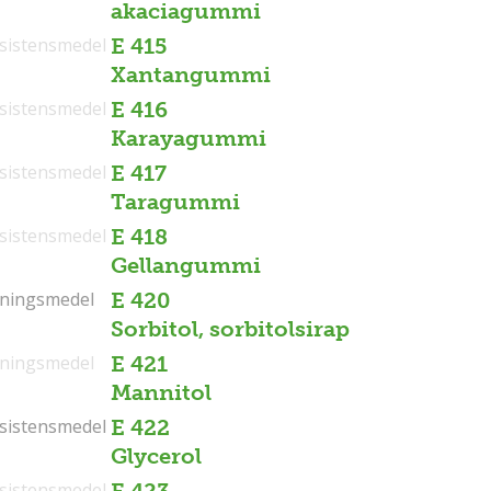
akaciagummi
sistensmedel
E 415
Xantangummi
sistensmedel
E 416
Karayagummi
sistensmedel
E 417
Taragummi
sistensmedel
E 418
Gellangummi
tningsmedel
tningsmedel
E 420
Sorbitol, sorbitolsirap
tningsmedel
E 421
Mannitol
sistensmedel
sistensmedel
E 422
Glycerol
sistensmedel