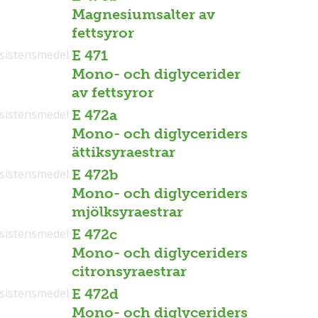
Magnesiumsalter av
fettsyror
sistensmedel
E 471
Mono- och diglycerider
av fettsyror
sistensmedel
E 472a
Mono- och diglyceriders
ättiksyraestrar
sistensmedel
E 472b
Mono- och diglyceriders
mjölksyraestrar
sistensmedel
E 472c
Mono- och diglyceriders
citronsyraestrar
sistensmedel
E 472d
Mono- och diglyceriders