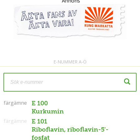
Annons
E-NUMMER A-Ö
färgämne
färgämne
E 100
Kurkumin
färgämne
E 101
Riboflavin, riboflavin-5'-
fosfat