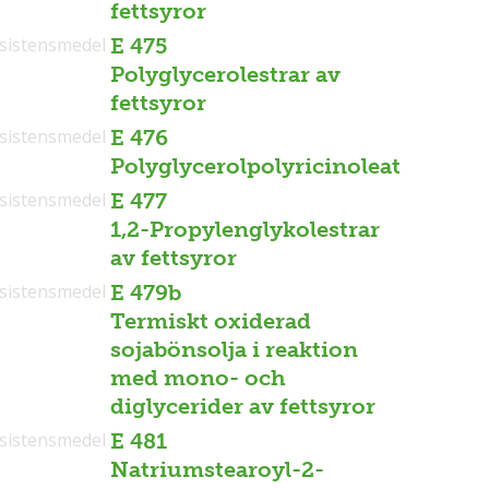
fettsyror
sistensmedel
E 475
Polyglycerolestrar av
fettsyror
sistensmedel
E 476
Polyglycerolpolyricinoleat
sistensmedel
E 477
1,2-Propylenglykolestrar
av fettsyror
sistensmedel
E 479b
Termiskt oxiderad
sojabönsolja i reaktion
med mono- och
diglycerider av fettsyror
sistensmedel
E 481
Natriumstearoyl-2-