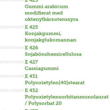
E 423
Gummi arabicum
modifierat med
oktenylbärnstenssyra
sistensmedel
E 425
Konjakgummi,
konjakglukomannan
sistensmedel
E 426
Sojabönshemicellulosa
sistensmedel
E 427
Cassiagummi
sistensmedel
E 431
Polyoxietylen[40]stearat
sistensmedel
E 432
Polyoxietylensorbitanmonolaurat
/ Polysorbat 20