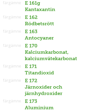
färgämne
E 161g
Kantaxantin
färgämne
E 162
Rödbetsrött
färgämne
E 163
Antocyaner
färgämne
E 170
Kalciumkarbonat,
kalciumvätekarbonat
färgämne
E 171
Titandioxid
färgämne
E 172
Järnoxider och
järnhydroxider
färgämne
E 173
Aluminium