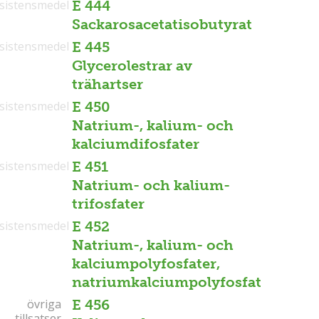
sistensmedel
E 444
Sackarosacetatisobutyrat
sistensmedel
E 445
Glycerolestrar av
trähartser
sistensmedel
E 450
Natrium-, kalium- och
kalciumdifosfater
sistensmedel
E 451
Natrium- och kalium-
trifosfater
sistensmedel
E 452
Natrium-, kalium- och
kalciumpolyfosfater,
natriumkalciumpolyfosfat
övriga
övriga
E 456
tillsatser
tillsatser