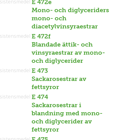
sistensmedel
E 472e
Mono- och diglyceriders
mono- och
diacetylvinsyraestrar
sistensmedel
E 472f
Blandade ättik- och
vinsyraestrar av mono-
och diglycerider
sistensmedel
E 473
Sackarosestrar av
fettsyror
sistensmedel
E 474
Sackarosestrar i
blandning med mono-
och diglycerider av
fettsyror
sistensmedel
E 475