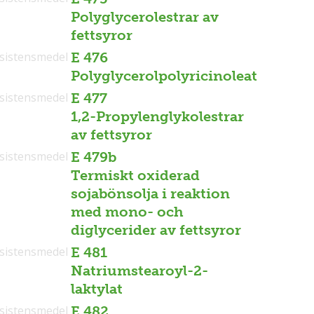
Polyglycerolestrar av
fettsyror
sistensmedel
E 476
Polyglycerolpolyricinoleat
sistensmedel
E 477
1,2-Propylenglykolestrar
av fettsyror
sistensmedel
E 479b
Termiskt oxiderad
sojabönsolja i reaktion
med mono- och
diglycerider av fettsyror
sistensmedel
E 481
Natriumstearoyl-2-
laktylat
sistensmedel
E 482