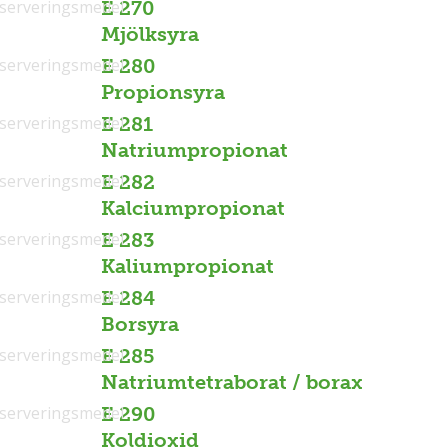
serveringsmedel
E 270
Mjölksyra
serveringsmedel
E 280
Propionsyra
serveringsmedel
E 281
Natriumpropionat
serveringsmedel
E 282
Kalciumpropionat
serveringsmedel
E 283
Kaliumpropionat
serveringsmedel
E 284
Borsyra
serveringsmedel
E 285
Natriumtetraborat / borax
serveringsmedel
E 290
Koldioxid