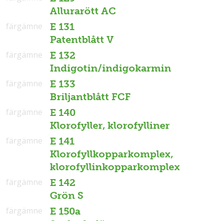
Allurarött AC
färgämne
E 131
Patentblått V
färgämne
E 132
Indigotin/indigokarmin
färgämne
E 133
Briljantblått FCF
färgämne
E 140
Klorofyller, klorofylliner
färgämne
E 141
Klorofyllkopparkomplex,
klorofyllinkopparkomplex
färgämne
E 142
Grön S
färgämne
E 150a