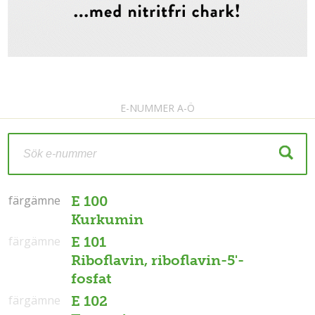
E-NUMMER A-Ö
färgämne
färgämne
E 100
Kurkumin
färgämne
E 101
Riboflavin, riboflavin-5'-
fosfat
färgämne
E 102