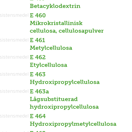
Betacyklodextrin
sistensmedel
E 460
Mikrokristallinisk
cellulosa, cellulosapulver
sistensmedel
E 461
Metylcellulosa
sistensmedel
E 462
Etylcellulosa
sistensmedel
E 463
Hydroxipropylcellulosa
sistensmedel
E 463a
Lågsubstituerad
hydroxipropylcellulosa
sistensmedel
E 464
Hydroxipropylmetylcellulosa