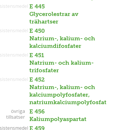
sistensmedel
E 445
Glycerolestrar av
trähartser
sistensmedel
E 450
Natrium-, kalium- och
kalciumdifosfater
sistensmedel
E 451
Natrium- och kalium-
trifosfater
sistensmedel
E 452
Natrium-, kalium- och
kalciumpolyfosfater,
natriumkalciumpolyfosfat
övriga
övriga
E 456
tillsatser
tillsatser
Kaliumpolyaspartat
sistensmedel
sistensmedel
E 459