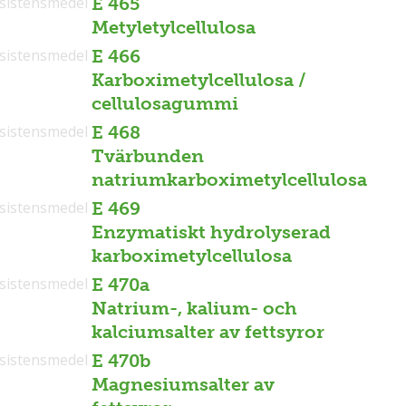
sistensmedel
E 465
Metyletylcellulosa
sistensmedel
E 466
Karboximetylcellulosa /
cellulosagummi
sistensmedel
E 468
Tvärbunden
natriumkarboximetylcellulosa
sistensmedel
E 469
Enzymatiskt hydrolyserad
karboximetylcellulosa
sistensmedel
E 470a
Natrium-, kalium- och
kalciumsalter av fettsyror
sistensmedel
E 470b
Magnesiumsalter av