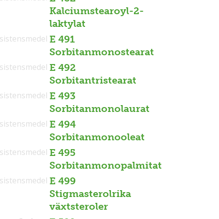
Kalciumstearoyl-2-
laktylat
sistensmedel
E 491
Sorbitanmonostearat
sistensmedel
E 492
Sorbitantristearat
sistensmedel
E 493
Sorbitanmonolaurat
sistensmedel
E 494
Sorbitanmonooleat
sistensmedel
E 495
Sorbitanmonopalmitat
sistensmedel
E 499
Stigmasterolrika
växtsteroler