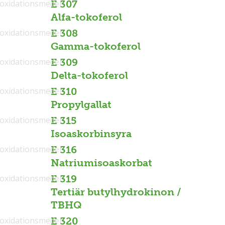
ioxidationsmedel
E 307
Alfa-tokoferol
ioxidationsmedel
E 308
Gamma-tokoferol
ioxidationsmedel
E 309
Delta-tokoferol
ioxidationsmedel
E 310
Propylgallat
ioxidationsmedel
E 315
Isoaskorbinsyra
ioxidationsmedel
E 316
Natriumisoaskorbat
ioxidationsmedel
E 319
Tertiär butylhydrokinon /
TBHQ
ioxidationsmedel
E 320