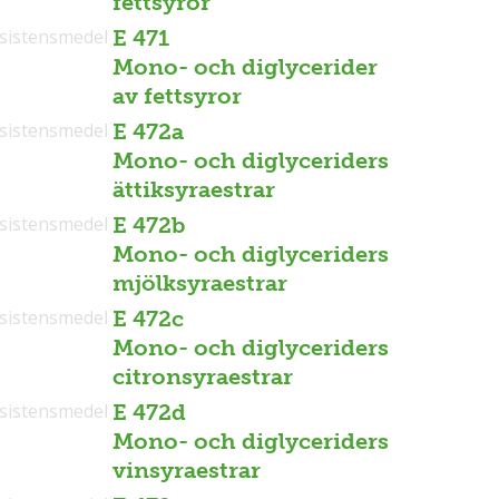
fettsyror
sistensmedel
E 471
Mono- och diglycerider
av fettsyror
sistensmedel
E 472a
Mono- och diglyceriders
ättiksyraestrar
sistensmedel
E 472b
Mono- och diglyceriders
mjölksyraestrar
sistensmedel
E 472c
Mono- och diglyceriders
citronsyraestrar
sistensmedel
E 472d
Mono- och diglyceriders
vinsyraestrar