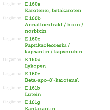
färgämne
E 160a
Karotener, betakaroten
färgämne
E 160b
Annattoextrakt / bixin /
norbixin
färgämne
E 160c
Paprikaoleoresin /
kapsantin / kapsorubin
färgämne
E 160d
Lykopen
färgämne
E 160e
Beta-apo-8’-karotenal
färgämne
E 161b
Lutein
färgämne
E 161g
Kantaxantin