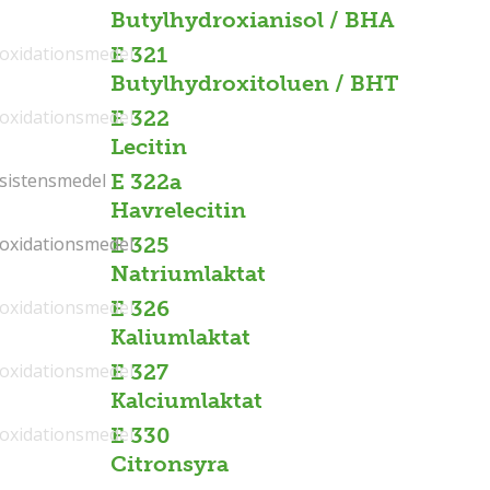
Butylhydroxianisol / BHA
ioxidationsmedel
E 321
Butylhydroxitoluen / BHT
ioxidationsmedel
E 322
Lecitin
sistensmedel
sistensmedel
E 322a
Havrelecitin
ioxidationsmedel
ioxidationsmedel
E 325
Natriumlaktat
ioxidationsmedel
E 326
Kaliumlaktat
ioxidationsmedel
E 327
Kalciumlaktat
ioxidationsmedel
E 330
Citronsyra