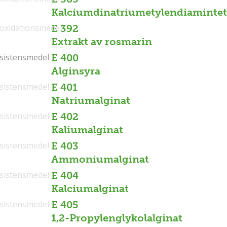
Kalciumdinatriumetylendiamintet
ioxidationsmedel
E 392
Extrakt av rosmarin
sistensmedel
sistensmedel
E 400
Alginsyra
sistensmedel
E 401
Natriumalginat
sistensmedel
E 402
Kaliumalginat
sistensmedel
E 403
Ammoniumalginat
sistensmedel
E 404
Kalciumalginat
sistensmedel
E 405
1,2-Propylenglykolalginat