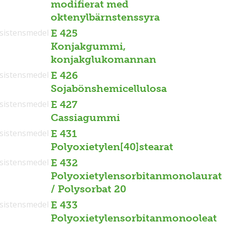
modifierat med
oktenylbärnstenssyra
sistensmedel
E 425
Konjakgummi,
konjakglukomannan
sistensmedel
E 426
Sojabönshemicellulosa
sistensmedel
E 427
Cassiagummi
sistensmedel
E 431
Polyoxietylen[40]stearat
sistensmedel
E 432
Polyoxietylensorbitanmonolaurat
/ Polysorbat 20
sistensmedel
E 433
Polyoxietylensorbitanmonooleat