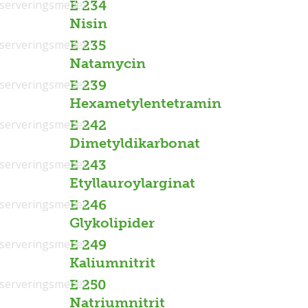
serveringsmedel
E 234
Nisin
serveringsmedel
E 235
Natamycin
serveringsmedel
E 239
Hexametylentetramin
serveringsmedel
E 242
Dimetyldikarbonat
serveringsmedel
E 243
Etyllauroylarginat
serveringsmedel
E 246
Glykolipider
serveringsmedel
E 249
Kaliumnitrit
serveringsmedel
E 250
Natriumnitrit