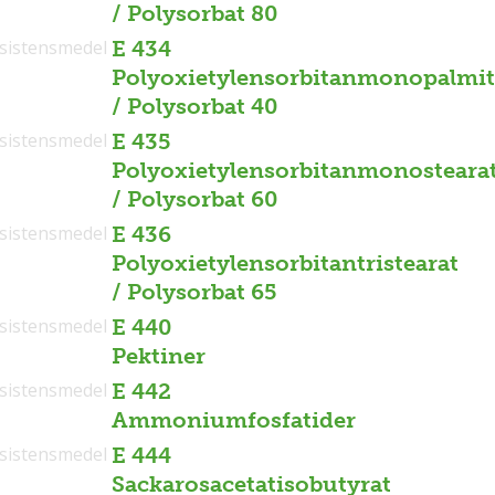
/ Polysorbat 80
sistensmedel
E 434
Polyoxietylensorbitanmonopalmit
/ Polysorbat 40
sistensmedel
E 435
Polyoxietylensorbitanmonosteara
/ Polysorbat 60
sistensmedel
E 436
Polyoxietylensorbitantristearat
/ Polysorbat 65
sistensmedel
E 440
Pektiner
sistensmedel
E 442
Ammoniumfosfatider
sistensmedel
E 444
Sackarosacetatisobutyrat