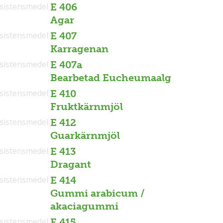
sistensmedel
E 406
Agar
sistensmedel
E 407
Karragenan
sistensmedel
E 407a
Bearbetad Eucheumaalg
sistensmedel
E 410
Fruktkärnmjöl
sistensmedel
E 412
Guarkärnmjöl
sistensmedel
E 413
Dragant
sistensmedel
E 414
Gummi arabicum /
akaciagummi
sistensmedel
E 415