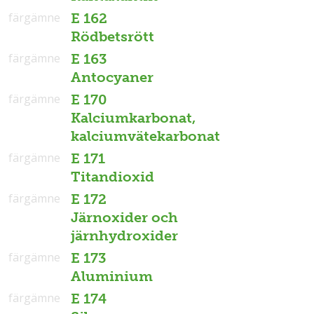
färgämne
E 162
Rödbetsrött
färgämne
E 163
Antocyaner
färgämne
E 170
Kalciumkarbonat,
kalciumvätekarbonat
färgämne
E 171
Titandioxid
färgämne
E 172
Järnoxider och
järnhydroxider
färgämne
E 173
Aluminium
färgämne
E 174