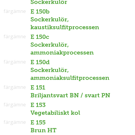
Sockerkulör
färgämne
E 150b
Sockerkulör,
kaustiksulfitprocessen
färgämne
E 150c
Sockerkulör,
ammoniakprocessen
färgämne
E 150d
Sockerkulör,
ammoniaksulfitprocessen
färgämne
E 151
Briljantsvart BN / svart PN
färgämne
E 153
Vegetabiliskt kol
färgämne
E 155
Brun HT