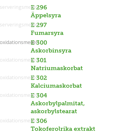
serveringsmedel
E 296
Äppelsyra
serveringsmedel
E 297
Fumarsyra
ioxidationsmedel
ioxidationsmedel
E 300
Askorbinsyra
ioxidationsmedel
E 301
Natriumaskorbat
ioxidationsmedel
E 302
Kalciumaskorbat
ioxidationsmedel
E 304
Askorbylpalmitat,
askorbylstearat
ioxidationsmedel
E 306
Tokoferolrika extrakt