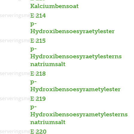
Kalciumbensoat
serveringsmedel
E 214
p-
Hydroxibensoesyraetylester
serveringsmedel
E 215
p-
Hydroxibensoesyraetylesterns
natriumsalt
serveringsmedel
E 218
p-
Hydroxibensoesyrametylester
serveringsmedel
E 219
p-
Hydroxibensoesyrametylesterns
natriumsalt
serveringsmedel
E 220