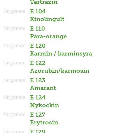
Tartrazin
färgämne
E 104
Kinolingult
färgämne
E 110
Para-orange
färgämne
E 120
Karmin / karminsyra
färgämne
E 122
Azorubin/karmosin
färgämne
E 123
Amarant
färgämne
E 124
Nykockin
färgämne
E 127
Erytrosin
färgämne
E 129