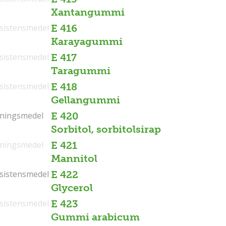
Xantangummi
sistensmedel
E 416
Karayagummi
sistensmedel
E 417
Taragummi
sistensmedel
E 418
Gellangummi
tningsmedel
tningsmedel
E 420
Sorbitol, sorbitolsirap
tningsmedel
E 421
Mannitol
sistensmedel
sistensmedel
E 422
Glycerol
sistensmedel
E 423
Gummi arabicum