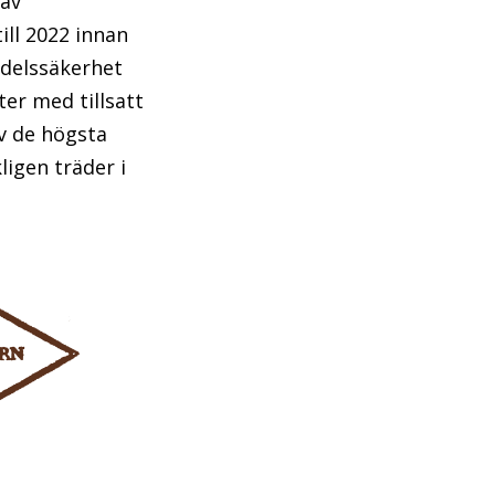
 av
ill 2022 innan
edelssäkerhet
er med tillsatt
av de högsta
ligen träder i