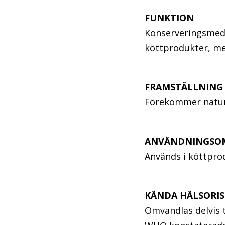
FUNKTION
Konserveringsmede
köttprodukter, men
FRAMSTÄLLNIN
Förekommer naturli
ANVÄNDNINGSO
Används i köttprodu
KÄNDA HÄLSORIS
Omvandlas delvis ti