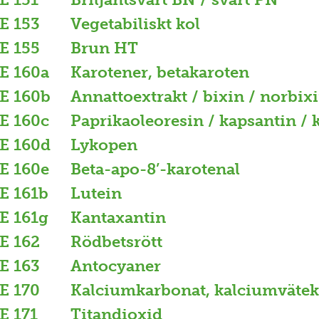
E 153
Vegetabiliskt kol
E 155
Brun HT
E 160a
Karotener, betakaroten
E 160b
Annattoextrakt / bixin / norbix
E 160c
Paprikaoleoresin / kapsantin /
E 160d
Lykopen
E 160e
Beta-apo-8’-karotenal
E 161b
Lutein
E 161g
Kantaxantin
E 162
Rödbetsrött
E 163
Antocyaner
E 170
Kalciumkarbonat, kalciumväte
E 171
Titandioxid