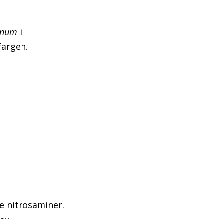
linum
i
färgen.
de nitrosaminer.