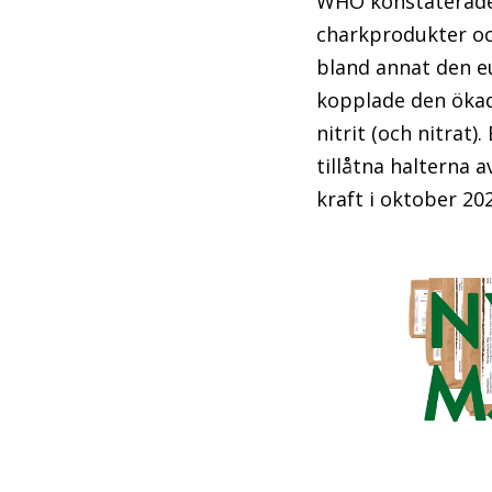
WHO konstaterade 
charkprodukter och
bland annat den e
kopplade den ökade
nitrit (och nitrat
tillåtna halterna a
kraft i oktober 20