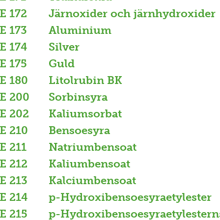
E 172
Järnoxider och järnhydroxider
E 173
Aluminium
E 174
Silver
E 175
Guld
E 180
Litolrubin BK
E 200
Sorbinsyra
E 202
Kaliumsorbat
E 210
Bensoesyra
E 211
Natriumbensoat
E 212
Kaliumbensoat
E 213
Kalciumbensoat
E 214
p-Hydroxibensoesyraetylester
E 215
p-Hydroxibensoesyraetylestern