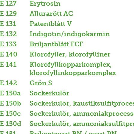
E 127
Erytrosin
E 129
Allurarött AC
E 131
Patentblått V
E 132
Indigotin/indigokarmin
E 133
Briljantblått FCF
E 140
Klorofyller, klorofylliner
E 141
Klorofyllkopparkomplex,
klorofyllinkopparkomplex
E 142
Grön S
E 150a
Sockerkulör
E 150b
Sockerkulör, kaustiksulfitproce
E 150c
Sockerkulör, ammoniakprocess
E 150d
Sockerkulör, ammoniaksulfitpr
E 151
Briljantsvart BN / svart PN