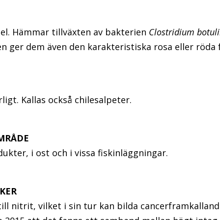
l. Hämmar tillväxten av bakterien
Clostridium botu
 ger dem även den karakteristiska rosa eller röda 
G
gt. Kallas också chilesalpeter.
MRÅDE
kter, i ost och i vissa fiskinläggningar.
KER
ll nitrit, vilket i sin tur kan bilda cancerframkallan