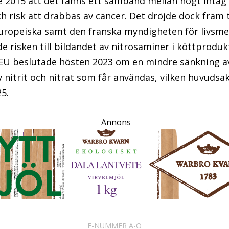
2015 att det fanns ett samband mellan högt intag
 risk att drabbas av cancer. Det dröjde dock fram t
uropeiska samt den franska myndigheten för livsm
 risken till bildandet av nitrosaminer i köttprodukt
). EU beslutade hösten 2023 om en mindre sänkning 
v nitrit och nitrat som får användas, vilken huvudsak
25.
Annons
E-NUMMER A-Ö