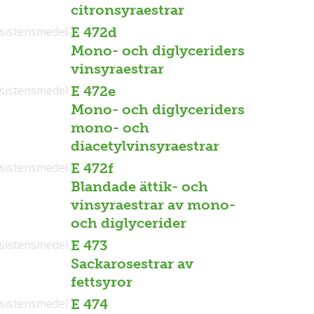
citronsyraestrar
sistensmedel
E 472d
Mono- och diglyceriders
vinsyraestrar
sistensmedel
E 472e
Mono- och diglyceriders
mono- och
diacetylvinsyraestrar
sistensmedel
E 472f
Blandade ättik- och
vinsyraestrar av mono-
och diglycerider
sistensmedel
E 473
Sackarosestrar av
fettsyror
sistensmedel
E 474