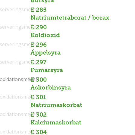
Borsyra
serveringsmedel
E 285
Natriumtetraborat / borax
serveringsmedel
E 290
Koldioxid
serveringsmedel
E 296
Äppelsyra
serveringsmedel
E 297
Fumarsyra
ioxidationsmedel
ioxidationsmedel
E 300
Askorbinsyra
ioxidationsmedel
E 301
Natriumaskorbat
ioxidationsmedel
E 302
Kalciumaskorbat
ioxidationsmedel
E 304