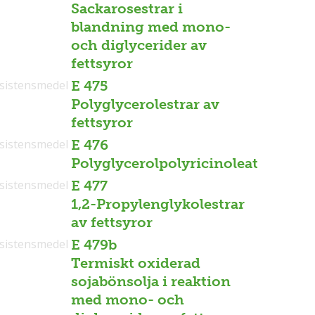
Sackarosestrar i
blandning med mono-
och diglycerider av
fettsyror
sistensmedel
E 475
Polyglycerolestrar av
fettsyror
sistensmedel
E 476
Polyglycerolpolyricinoleat
sistensmedel
E 477
1,2-Propylenglykolestrar
av fettsyror
sistensmedel
E 479b
Termiskt oxiderad
sojabönsolja i reaktion
med mono- och