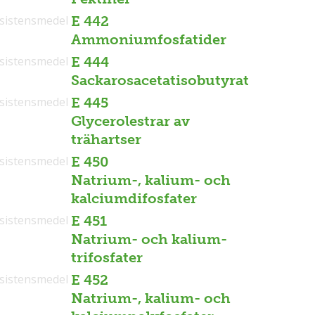
sistensmedel
E 442
Ammoniumfosfatider
sistensmedel
E 444
Sackarosacetatisobutyrat
sistensmedel
E 445
Glycerolestrar av
trähartser
sistensmedel
E 450
Natrium-, kalium- och
kalciumdifosfater
sistensmedel
E 451
Natrium- och kalium-
trifosfater
sistensmedel
E 452
Natrium-, kalium- och