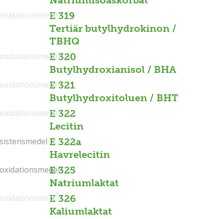
Natriumisoaskorbat
ioxidationsmedel
E 319
Tertiär butylhydrokinon /
TBHQ
ioxidationsmedel
E 320
Butylhydroxianisol / BHA
ioxidationsmedel
E 321
Butylhydroxitoluen / BHT
ioxidationsmedel
E 322
Lecitin
sistensmedel
sistensmedel
E 322a
Havrelecitin
ioxidationsmedel
ioxidationsmedel
E 325
Natriumlaktat
ioxidationsmedel
E 326
Kaliumlaktat