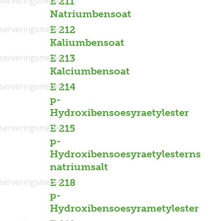
serveringsmedel
E 211
Natriumbensoat
serveringsmedel
E 212
Kaliumbensoat
serveringsmedel
E 213
Kalciumbensoat
serveringsmedel
E 214
p-
Hydroxibensoesyraetylester
serveringsmedel
E 215
p-
Hydroxibensoesyraetylesterns
natriumsalt
serveringsmedel
E 218
p-
Hydroxibensoesyrametylester