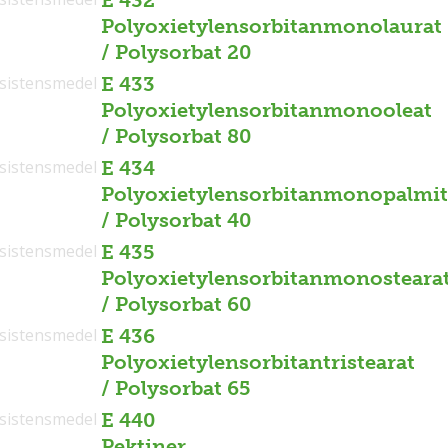
E 432
Polyoxietylensorbitanmonolaurat
/ Polysorbat 20
sistensmedel
E 433
Polyoxietylensorbitanmonooleat
/ Polysorbat 80
sistensmedel
E 434
Polyoxietylensorbitanmonopalmit
/ Polysorbat 40
sistensmedel
E 435
Polyoxietylensorbitanmonosteara
/ Polysorbat 60
sistensmedel
E 436
Polyoxietylensorbitantristearat
/ Polysorbat 65
sistensmedel
E 440
Pektiner