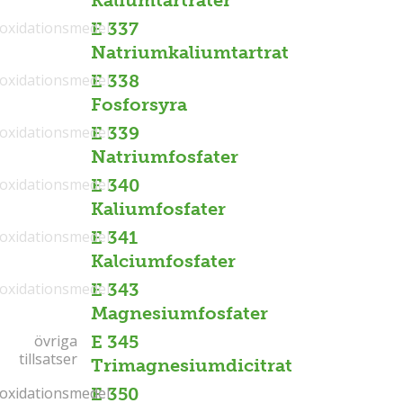
Kaliumtartrater
ioxidationsmedel
E 337
Natriumkaliumtartrat
ioxidationsmedel
E 338
Fosforsyra
ioxidationsmedel
E 339
Natriumfosfater
ioxidationsmedel
E 340
Kaliumfosfater
ioxidationsmedel
E 341
Kalciumfosfater
ioxidationsmedel
E 343
Magnesiumfosfater
övriga
övriga
E 345
tillsatser
tillsatser
Trimagnesiumdicitrat
ioxidationsmedel
ioxidationsmedel
E 350