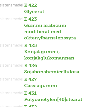
sistensmedel
sistensmedel
E 422
Glycerol
sistensmedel
E 423
Gummi arabicum
modifierat med
oktenylbärnstenssyra
sistensmedel
E 425
Konjakgummi,
konjakglukomannan
sistensmedel
E 426
Sojabönshemicellulosa
sistensmedel
E 427
Cassiagummi
sistensmedel
E 431
Polyoxietylen[40]stearat
sistensmedel