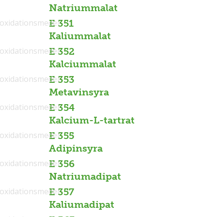
Natriummalat
ioxidationsmedel
E 351
Kaliummalat
ioxidationsmedel
E 352
Kalciummalat
ioxidationsmedel
E 353
Metavinsyra
ioxidationsmedel
E 354
Kalcium-L-tartrat
ioxidationsmedel
E 355
Adipinsyra
ioxidationsmedel
E 356
Natriumadipat
ioxidationsmedel
E 357
Kaliumadipat