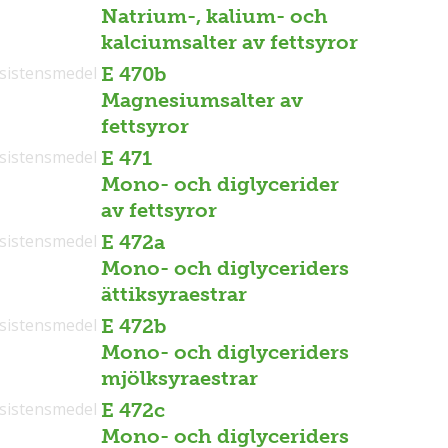
Natrium-, kalium- och
kalciumsalter av fettsyror
sistensmedel
E 470b
Magnesiumsalter av
fettsyror
sistensmedel
E 471
Mono- och diglycerider
av fettsyror
sistensmedel
E 472a
Mono- och diglyceriders
ättiksyraestrar
sistensmedel
E 472b
Mono- och diglyceriders
mjölksyraestrar
sistensmedel
E 472c
Mono- och diglyceriders