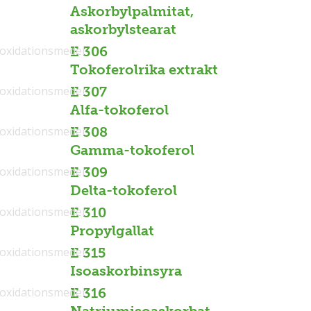
Askorbylpalmitat,
askorbylstearat
ioxidationsmedel
E 306
Tokoferolrika extrakt
ioxidationsmedel
E 307
Alfa-tokoferol
ioxidationsmedel
E 308
Gamma-tokoferol
ioxidationsmedel
E 309
Delta-tokoferol
ioxidationsmedel
E 310
Propylgallat
ioxidationsmedel
E 315
Isoaskorbinsyra
ioxidationsmedel
E 316