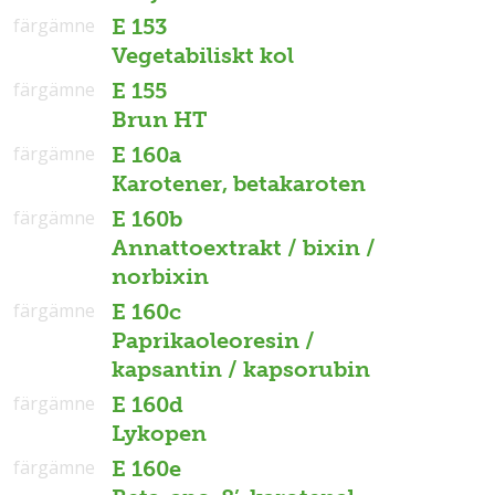
färgämne
E 153
Vegetabiliskt kol
färgämne
E 155
Brun HT
färgämne
E 160a
Karotener, betakaroten
färgämne
E 160b
Annattoextrakt / bixin /
norbixin
färgämne
E 160c
Paprikaoleoresin /
kapsantin / kapsorubin
färgämne
E 160d
Lykopen
färgämne
E 160e