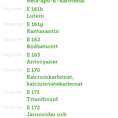
Beta-apo-8’-karotenal
färgämne
E 161b
Lutein
färgämne
E 161g
Kantaxantin
färgämne
E 162
Rödbetsrött
färgämne
E 163
Antocyaner
färgämne
E 170
Kalciumkarbonat,
kalciumvätekarbonat
färgämne
E 171
Titandioxid
färgämne
E 172
Järnoxider och