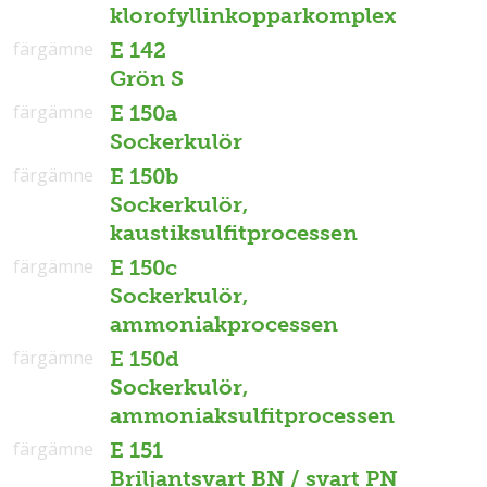
klorofyllinkopparkomplex
färgämne
E 142
Grön S
färgämne
E 150a
Sockerkulör
färgämne
E 150b
Sockerkulör,
kaustiksulfitprocessen
färgämne
E 150c
Sockerkulör,
ammoniakprocessen
färgämne
E 150d
Sockerkulör,
ammoniaksulfitprocessen
färgämne
E 151
Briljantsvart BN / svart PN