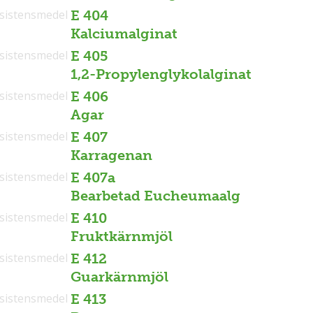
sistensmedel
E 404
Kalciumalginat
sistensmedel
E 405
1,2-Propylenglykolalginat
sistensmedel
E 406
Agar
sistensmedel
E 407
Karragenan
sistensmedel
E 407a
Bearbetad Eucheumaalg
sistensmedel
E 410
Fruktkärnmjöl
sistensmedel
E 412
Guarkärnmjöl
sistensmedel
E 413