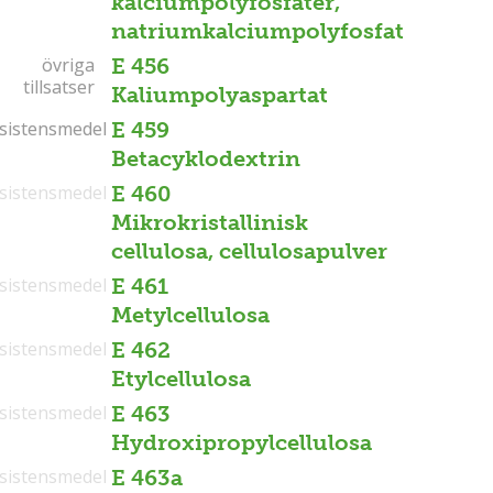
kalciumpolyfosfater,
natriumkalciumpolyfosfat
övriga
övriga
E 456
tillsatser
tillsatser
Kaliumpolyaspartat
sistensmedel
sistensmedel
E 459
Betacyklodextrin
sistensmedel
E 460
Mikrokristallinisk
cellulosa, cellulosapulver
sistensmedel
E 461
Metylcellulosa
sistensmedel
E 462
Etylcellulosa
sistensmedel
E 463
Hydroxipropylcellulosa
sistensmedel
E 463a