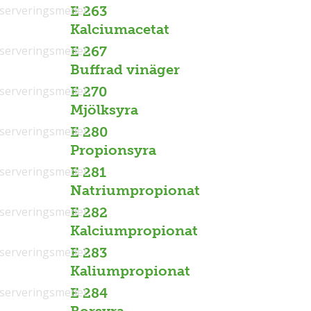
serveringsmedel
E 263
Kalciumacetat
serveringsmedel
E 267
Buffrad vinäger
serveringsmedel
E 270
Mjölksyra
serveringsmedel
E 280
Propionsyra
serveringsmedel
E 281
Natriumpropionat
serveringsmedel
E 282
Kalciumpropionat
serveringsmedel
E 283
Kaliumpropionat
serveringsmedel
E 284