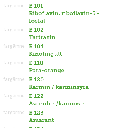
färgämne
E 101
Riboflavin, riboflavin-5'-
fosfat
färgämne
E 102
Tartrazin
färgämne
E 104
Kinolingult
färgämne
E 110
Para-orange
färgämne
E 120
Karmin / karminsyra
färgämne
E 122
Azorubin/karmosin
färgämne
E 123
Amarant