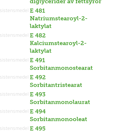
diglycerider av fettsyror
sistensmedel
E 481
Natriumstearoyl-2-
laktylat
sistensmedel
E 482
Kalciumstearoyl-2-
laktylat
sistensmedel
E 491
Sorbitanmonostearat
sistensmedel
E 492
Sorbitantristearat
sistensmedel
E 493
Sorbitanmonolaurat
sistensmedel
E 494
Sorbitanmonooleat
sistensmedel
E 495