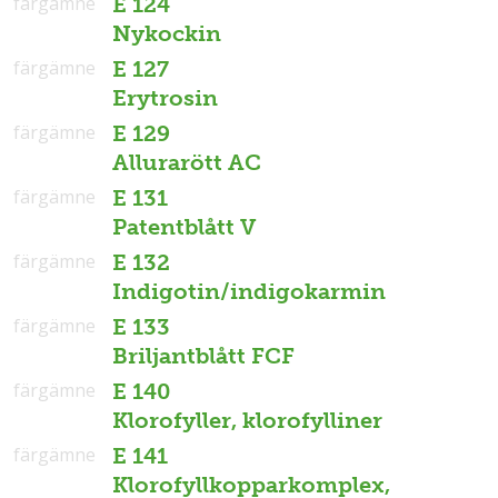
färgämne
E 124
Nykockin
färgämne
E 127
Erytrosin
färgämne
E 129
Allurarött AC
färgämne
E 131
Patentblått V
färgämne
E 132
Indigotin/indigokarmin
färgämne
E 133
Briljantblått FCF
färgämne
E 140
Klorofyller, klorofylliner
färgämne
E 141
Klorofyllkopparkomplex,