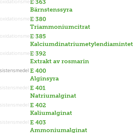
ioxidationsmedel
E 363
Bärnstenssyra
ioxidationsmedel
E 380
Triammoniumcitrat
ioxidationsmedel
E 385
Kalciumdinatriumetylendiamintet
ioxidationsmedel
E 392
Extrakt av rosmarin
sistensmedel
sistensmedel
E 400
Alginsyra
sistensmedel
E 401
Natriumalginat
sistensmedel
E 402
Kaliumalginat
sistensmedel
E 403
Ammoniumalginat