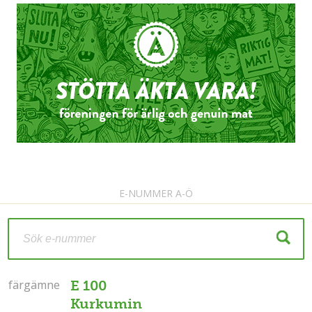
E-NUMMER A-Ö
färgämne
färgämne
E 100
Kurkumin