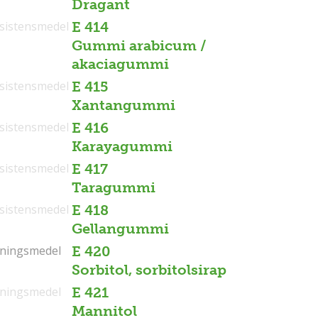
Dragant
sistensmedel
E 414
Gummi arabicum /
akaciagummi
sistensmedel
E 415
Xantangummi
sistensmedel
E 416
Karayagummi
sistensmedel
E 417
Taragummi
sistensmedel
E 418
Gellangummi
tningsmedel
tningsmedel
E 420
Sorbitol, sorbitolsirap
tningsmedel
E 421
Mannitol