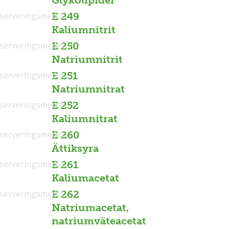
Glykolipider
serveringsmedel
E 249
Kaliumnitrit
serveringsmedel
E 250
Natriumnitrit
serveringsmedel
E 251
Natriumnitrat
serveringsmedel
E 252
Kaliumnitrat
serveringsmedel
E 260
Ättiksyra
serveringsmedel
E 261
Kaliumacetat
serveringsmedel
E 262
Natriumacetat,
natriumväteacetat