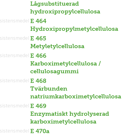
Lågsubstituerad
hydroxipropylcellulosa
sistensmedel
E 464
Hydroxipropylmetylcellulosa
sistensmedel
E 465
Metyletylcellulosa
sistensmedel
E 466
Karboximetylcellulosa /
cellulosagummi
sistensmedel
E 468
Tvärbunden
natriumkarboximetylcellulosa
sistensmedel
E 469
Enzymatiskt hydrolyserad
karboximetylcellulosa
sistensmedel
E 470a