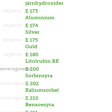
järnhydroxider
färgämne
E 173
Aluminium
färgämne
E 174
Silver
färgämne
E 175
Guld
färgämne
E 180
Litolrubin BK
serveringsmedel
serveringsmedel
E 200
Sorbinsyra
serveringsmedel
E 202
Kaliumsorbat
serveringsmedel
E 210
Bensoesyra