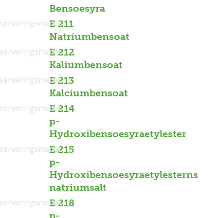
Bensoesyra
serveringsmedel
E 211
Natriumbensoat
serveringsmedel
E 212
Kaliumbensoat
serveringsmedel
E 213
Kalciumbensoat
serveringsmedel
E 214
p-
Hydroxibensoesyraetylester
serveringsmedel
E 215
p-
Hydroxibensoesyraetylesterns
natriumsalt
serveringsmedel
E 218
p-