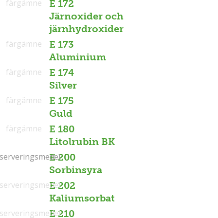
färgämne
E 172
Järnoxider och
järnhydroxider
färgämne
E 173
Aluminium
färgämne
E 174
Silver
färgämne
E 175
Guld
färgämne
E 180
Litolrubin BK
serveringsmedel
serveringsmedel
E 200
Sorbinsyra
serveringsmedel
E 202
Kaliumsorbat
serveringsmedel
E 210