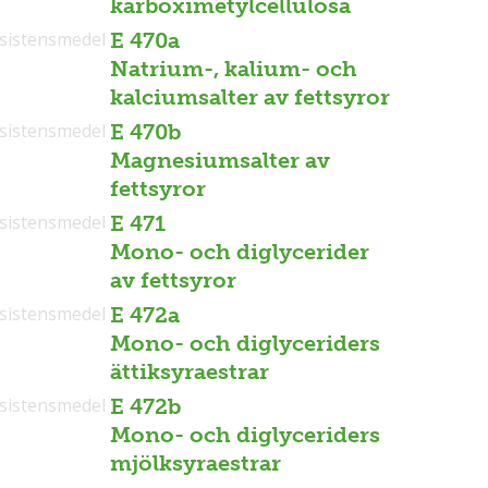
karboximetylcellulosa
sistensmedel
E 470a
Natrium-, kalium- och
kalciumsalter av fettsyror
sistensmedel
E 470b
Magnesiumsalter av
fettsyror
sistensmedel
E 471
Mono- och diglycerider
av fettsyror
sistensmedel
E 472a
Mono- och diglyceriders
ättiksyraestrar
sistensmedel
E 472b
Mono- och diglyceriders
mjölksyraestrar