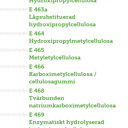
Hydroxipropylcellulosa
sistensmedel
E 463a
Lågsubstituerad
hydroxipropylcellulosa
sistensmedel
E 464
Hydroxipropylmetylcellulosa
sistensmedel
E 465
Metyletylcellulosa
sistensmedel
E 466
Karboximetylcellulosa /
cellulosagummi
sistensmedel
E 468
Tvärbunden
natriumkarboximetylcellulosa
sistensmedel
E 469
Enzymatiskt hydrolyserad