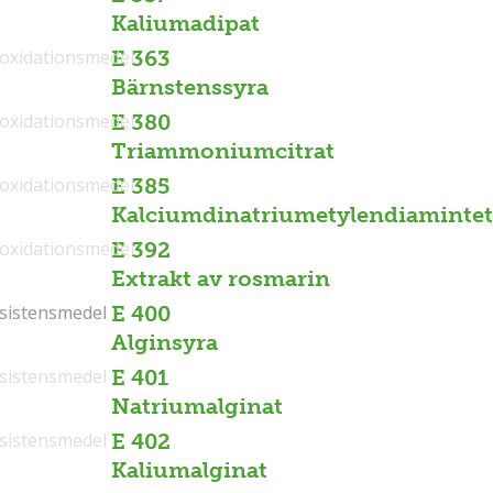
Kaliumadipat
ioxidationsmedel
E 363
Bärnstenssyra
ioxidationsmedel
E 380
Triammoniumcitrat
ioxidationsmedel
E 385
Kalciumdinatriumetylendiamintet
ioxidationsmedel
E 392
Extrakt av rosmarin
sistensmedel
sistensmedel
E 400
Alginsyra
sistensmedel
E 401
Natriumalginat
sistensmedel
E 402
Kaliumalginat