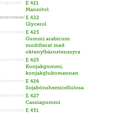
tningsmedel
E 421
Mannitol
sistensmedel
sistensmedel
E 422
Glycerol
sistensmedel
E 423
Gummi arabicum
modifierat med
oktenylbärnstenssyra
sistensmedel
E 425
Konjakgummi,
konjakglukomannan
sistensmedel
E 426
Sojabönshemicellulosa
sistensmedel
E 427
Cassiagummi
sistensmedel
E 431