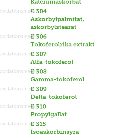
Kalciumaskorbat
ioxidationsmedel
E 304
Askorbylpalmitat,
askorbylstearat
ioxidationsmedel
E 306
Tokoferolrika extrakt
ioxidationsmedel
E 307
Alfa-tokoferol
ioxidationsmedel
E 308
Gamma-tokoferol
ioxidationsmedel
E 309
Delta-tokoferol
ioxidationsmedel
E 310
Propylgallat
ioxidationsmedel
E 315
Isoaskorbinsyra