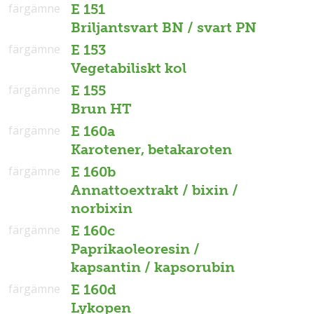
färgämne
E 151
Briljantsvart BN / svart PN
färgämne
E 153
Vegetabiliskt kol
färgämne
E 155
Brun HT
färgämne
E 160a
Karotener, betakaroten
färgämne
E 160b
Annattoextrakt / bixin /
norbixin
färgämne
E 160c
Paprikaoleoresin /
kapsantin / kapsorubin
färgämne
E 160d
Lykopen