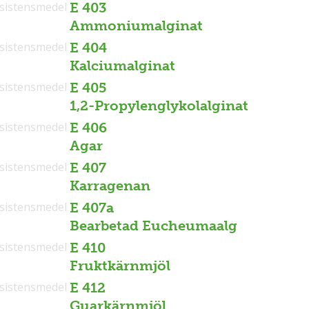
sistensmedel
E 403
Ammoniumalginat
sistensmedel
E 404
Kalciumalginat
sistensmedel
E 405
1,2-Propylenglykolalginat
sistensmedel
E 406
Agar
sistensmedel
E 407
Karragenan
sistensmedel
E 407a
Bearbetad Eucheumaalg
sistensmedel
E 410
Fruktkärnmjöl
sistensmedel
E 412
Guarkärnmjöl