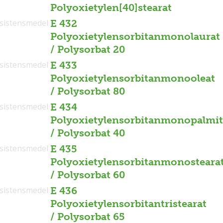
Polyoxietylen[40]stearat
sistensmedel
E 432
Polyoxietylensorbitanmonolaurat
/ Polysorbat 20
sistensmedel
E 433
Polyoxietylensorbitanmonooleat
/ Polysorbat 80
sistensmedel
E 434
Polyoxietylensorbitanmonopalmit
/ Polysorbat 40
sistensmedel
E 435
Polyoxietylensorbitanmonosteara
/ Polysorbat 60
sistensmedel
E 436
Polyoxietylensorbitantristearat
/ Polysorbat 65