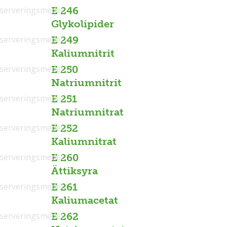
serveringsmedel
E 246
Glykolipider
serveringsmedel
E 249
Kaliumnitrit
serveringsmedel
E 250
Natriumnitrit
serveringsmedel
E 251
Natriumnitrat
serveringsmedel
E 252
Kaliumnitrat
serveringsmedel
E 260
Ättiksyra
serveringsmedel
E 261
Kaliumacetat
serveringsmedel
E 262