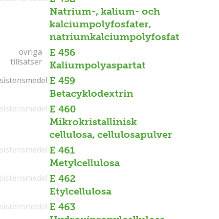
Natrium-, kalium- och
kalciumpolyfosfater,
natriumkalciumpolyfosfat
övriga
övriga
E 456
tillsatser
tillsatser
Kaliumpolyaspartat
sistensmedel
sistensmedel
E 459
Betacyklodextrin
sistensmedel
E 460
Mikrokristallinisk
cellulosa, cellulosapulver
sistensmedel
E 461
Metylcellulosa
sistensmedel
E 462
Etylcellulosa
sistensmedel
E 463