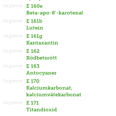
färgämne
E 160e
Beta-apo-8’-karotenal
färgämne
E 161b
Lutein
färgämne
E 161g
Kantaxantin
färgämne
E 162
Rödbetsrött
färgämne
E 163
Antocyaner
färgämne
E 170
Kalciumkarbonat,
kalciumvätekarbonat
färgämne
E 171
Titandioxid