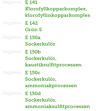
färgämne
E 141
Klorofyllkopparkomplex,
klorofyllinkopparkomplex
färgämne
E 142
Grön S
färgämne
E 150a
Sockerkulör
färgämne
E 150b
Sockerkulör,
kaustiksulfitprocessen
färgämne
E 150c
Sockerkulör,
ammoniakprocessen
färgämne
E 150d
Sockerkulör,
ammoniaksulfitprocessen