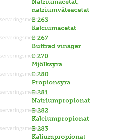
Natriumacetat,
natriumväteacetat
serveringsmedel
E 263
Kalciumacetat
serveringsmedel
E 267
Buffrad vinäger
serveringsmedel
E 270
Mjölksyra
serveringsmedel
E 280
Propionsyra
serveringsmedel
E 281
Natriumpropionat
serveringsmedel
E 282
Kalciumpropionat
serveringsmedel
E 283
Kaliumpropionat