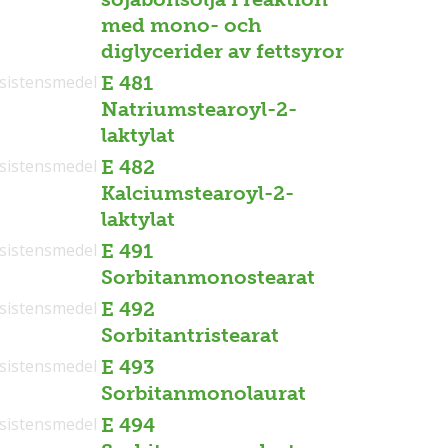
med mono- och
diglycerider av fettsyror
sistensmedel
E 481
Natriumstearoyl-2-
laktylat
sistensmedel
E 482
Kalciumstearoyl-2-
laktylat
sistensmedel
E 491
Sorbitanmonostearat
sistensmedel
E 492
Sorbitantristearat
sistensmedel
E 493
Sorbitanmonolaurat
sistensmedel
E 494