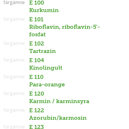
färgämne
färgämne
E 100
Kurkumin
färgämne
E 101
Riboflavin, riboflavin-5'-
fosfat
färgämne
E 102
Tartrazin
färgämne
E 104
Kinolingult
färgämne
E 110
Para-orange
färgämne
E 120
Karmin / karminsyra
färgämne
E 122
Azorubin/karmosin
färgämne
E 123