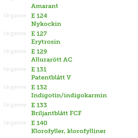
Amarant
färgämne
E 124
Nykockin
färgämne
E 127
Erytrosin
färgämne
E 129
Allurarött AC
färgämne
E 131
Patentblått V
färgämne
E 132
Indigotin/indigokarmin
färgämne
E 133
Briljantblått FCF
färgämne
E 140
Klorofyller, klorofylliner