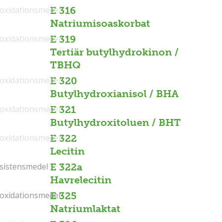
ioxidationsmedel
E 316
Natriumisoaskorbat
ioxidationsmedel
E 319
Tertiär butylhydrokinon /
TBHQ
ioxidationsmedel
E 320
Butylhydroxianisol / BHA
ioxidationsmedel
E 321
Butylhydroxitoluen / BHT
ioxidationsmedel
E 322
Lecitin
sistensmedel
sistensmedel
E 322a
Havrelecitin
ioxidationsmedel
ioxidationsmedel
E 325
Natriumlaktat