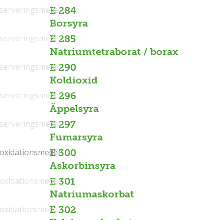
serveringsmedel
E 284
Borsyra
serveringsmedel
E 285
Natriumtetraborat / borax
serveringsmedel
E 290
Koldioxid
serveringsmedel
E 296
Äppelsyra
serveringsmedel
E 297
Fumarsyra
ioxidationsmedel
ioxidationsmedel
E 300
Askorbinsyra
ioxidationsmedel
E 301
Natriumaskorbat
ioxidationsmedel
E 302