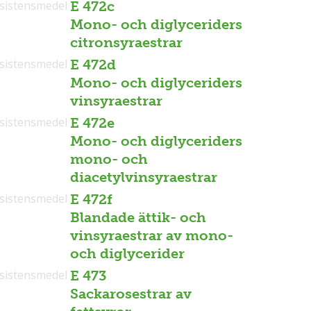
sistensmedel
E 472c
Mono- och diglyceriders
citronsyraestrar
sistensmedel
E 472d
Mono- och diglyceriders
vinsyraestrar
sistensmedel
E 472e
Mono- och diglyceriders
mono- och
diacetylvinsyraestrar
sistensmedel
E 472f
Blandade ättik- och
vinsyraestrar av mono-
och diglycerider
sistensmedel
E 473
Sackarosestrar av