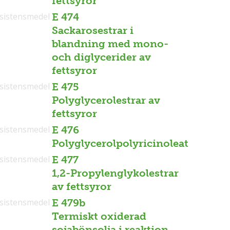
fettsyror
sistensmedel
E 474
Sackarosestrar i
blandning med mono-
och diglycerider av
fettsyror
sistensmedel
E 475
Polyglycerolestrar av
fettsyror
sistensmedel
E 476
Polyglycerolpolyricinoleat
sistensmedel
E 477
1,2-Propylenglykolestrar
av fettsyror
sistensmedel
E 479b
Termiskt oxiderad
sojabönsolja i reaktion