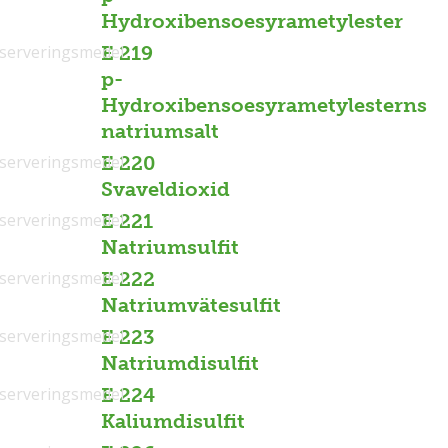
Hydroxibensoesyrametylester
serveringsmedel
E 219
p-
Hydroxibensoesyrametylesterns
natriumsalt
serveringsmedel
E 220
Svaveldioxid
serveringsmedel
E 221
Natriumsulfit
serveringsmedel
E 222
Natriumvätesulfit
serveringsmedel
E 223
Natriumdisulfit
serveringsmedel
E 224
Kaliumdisulfit