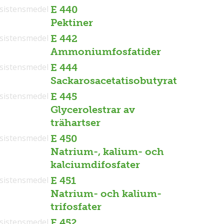
sistensmedel
E 440
Pektiner
sistensmedel
E 442
Ammoniumfosfatider
sistensmedel
E 444
Sackarosacetatisobutyrat
sistensmedel
E 445
Glycerolestrar av
trähartser
sistensmedel
E 450
Natrium-, kalium- och
kalciumdifosfater
sistensmedel
E 451
Natrium- och kalium-
trifosfater
sistensmedel
E 452