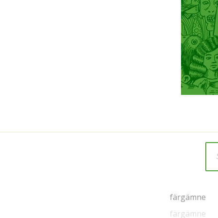
färgämne
färgämne
färgämne