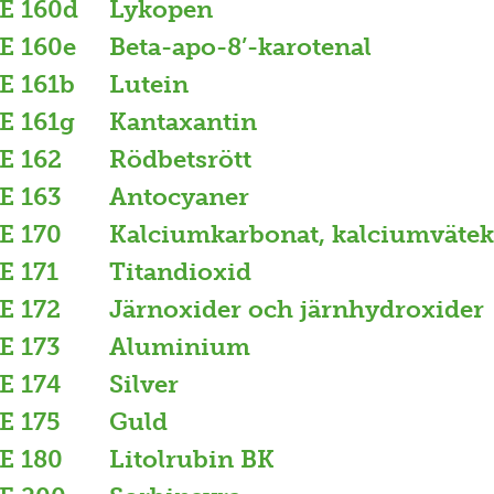
E 160d
Lykopen
E 160e
Beta-apo-8’-karotenal
E 161b
Lutein
E 161g
Kantaxantin
E 162
Rödbetsrött
E 163
Antocyaner
E 170
Kalciumkarbonat, kalciumväte
E 171
Titandioxid
E 172
Järnoxider och järnhydroxider
E 173
Aluminium
E 174
Silver
E 175
Guld
E 180
Litolrubin BK