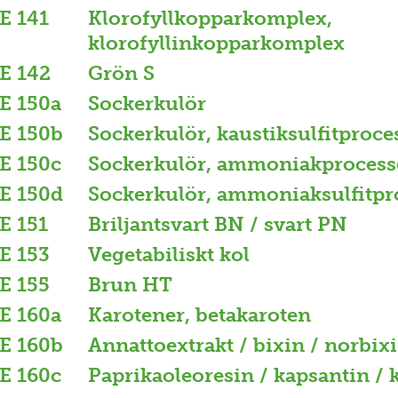
E 141
Klorofyllkopparkomplex,
klorofyllinkopparkomplex
E 142
Grön S
E 150a
Sockerkulör
E 150b
Sockerkulör, kaustiksulfitproce
E 150c
Sockerkulör, ammoniakprocess
E 150d
Sockerkulör, ammoniaksulfitpr
E 151
Briljantsvart BN / svart PN
E 153
Vegetabiliskt kol
E 155
Brun HT
E 160a
Karotener, betakaroten
E 160b
Annattoextrakt / bixin / norbix
E 160c
Paprikaoleoresin / kapsantin /