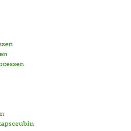
ssen
en
ocessen
in
 kapsorubin