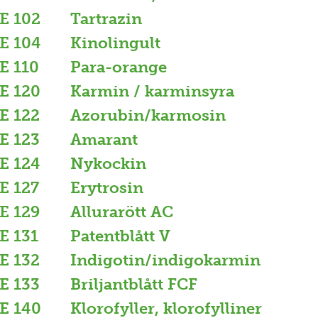
E 102
Tartrazin
E 104
Kinolingult
E 110
Para-orange
E 120
Karmin / karminsyra
E 122
Azorubin/karmosin
E 123
Amarant
E 124
Nykockin
E 127
Erytrosin
E 129
Allurarött AC
E 131
Patentblått V
E 132
Indigotin/indigokarmin
E 133
Briljantblått FCF
E 140
Klorofyller, klorofylliner