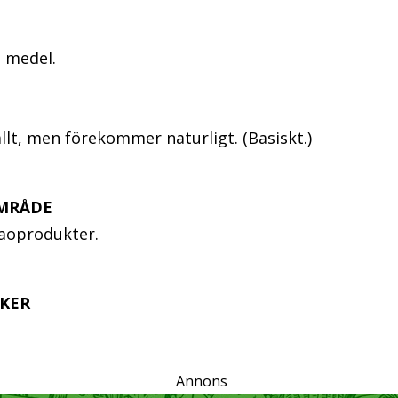
 medel.
llt, men förekommer naturligt. (Basiskt.)
MRÅDE
kaoprodukter.
KER
Annons