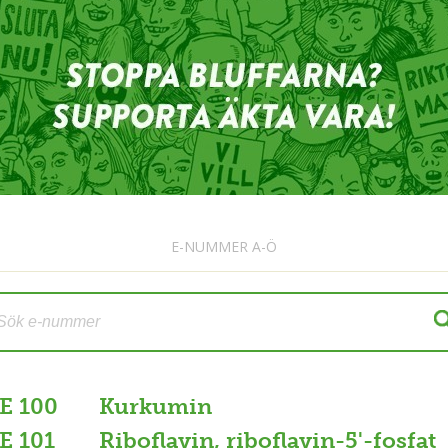
E-NUMMER A-Ö
E 100
Kurkumin
E 101
Riboflavin, riboflavin-5'-fosfat