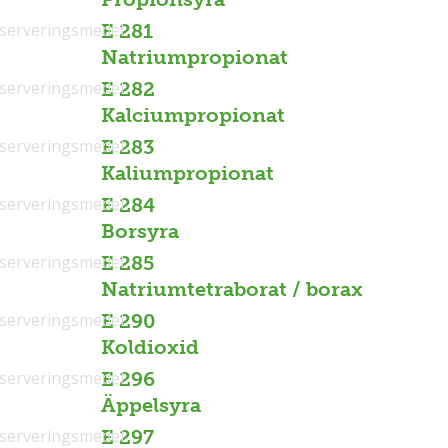
serveringsmedel
E 281
Natriumpropionat
serveringsmedel
E 282
Kalciumpropionat
serveringsmedel
E 283
Kaliumpropionat
serveringsmedel
E 284
Borsyra
serveringsmedel
E 285
Natriumtetraborat / borax
serveringsmedel
E 290
Koldioxid
serveringsmedel
E 296
Äppelsyra
serveringsmedel
E 297