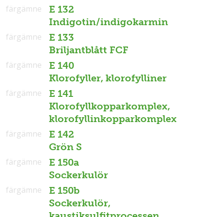
färgämne
E 132
Indigotin/indigokarmin
färgämne
E 133
Briljantblått FCF
färgämne
E 140
Klorofyller, klorofylliner
färgämne
E 141
Klorofyllkopparkomplex,
klorofyllinkopparkomplex
färgämne
E 142
Grön S
färgämne
E 150a
Sockerkulör
färgämne
E 150b
Sockerkulör,
kaustiksulfitprocessen