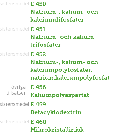
sistensmedel
E 450
Natrium-, kalium- och
kalciumdifosfater
sistensmedel
E 451
Natrium- och kalium-
trifosfater
sistensmedel
E 452
Natrium-, kalium- och
kalciumpolyfosfater,
natriumkalciumpolyfosfat
övriga
övriga
E 456
tillsatser
tillsatser
Kaliumpolyaspartat
sistensmedel
sistensmedel
E 459
Betacyklodextrin
sistensmedel
E 460
Mikrokristallinisk