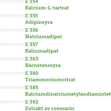
ioxidationsmedel
E 354
Kalcium-L-tartrat
ioxidationsmedel
E 355
Adipinsyra
ioxidationsmedel
E 356
Natriumadipat
ioxidationsmedel
E 357
Kaliumadipat
ioxidationsmedel
E 363
Bärnstenssyra
ioxidationsmedel
E 380
Triammoniumcitrat
ioxidationsmedel
E 385
Kalciumdinatriumetylendiamintet
ioxidationsmedel
E 392
Extrakt av rosmarin