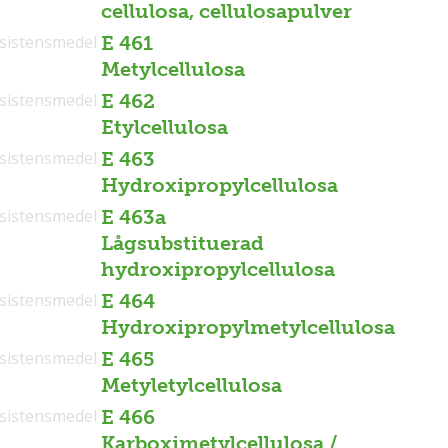
cellulosa, cellulosapulver
sistensmedel
E 461
Metylcellulosa
sistensmedel
E 462
Etylcellulosa
sistensmedel
E 463
Hydroxipropylcellulosa
sistensmedel
E 463a
Lågsubstituerad
hydroxipropylcellulosa
sistensmedel
E 464
Hydroxipropylmetylcellulosa
sistensmedel
E 465
Metyletylcellulosa
sistensmedel
E 466
Karboximetylcellulosa /