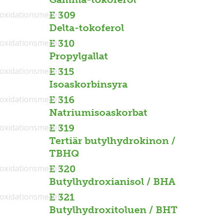
ioxidationsmedel
E 309
Delta-tokoferol
ioxidationsmedel
E 310
Propylgallat
ioxidationsmedel
E 315
Isoaskorbinsyra
ioxidationsmedel
E 316
Natriumisoaskorbat
ioxidationsmedel
E 319
Tertiär butylhydrokinon /
TBHQ
ioxidationsmedel
E 320
Butylhydroxianisol / BHA
ioxidationsmedel
E 321
Butylhydroxitoluen / BHT