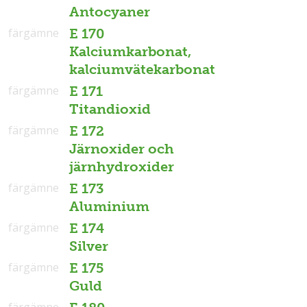
Antocyaner
färgämne
E 170
Kalciumkarbonat,
kalciumvätekarbonat
färgämne
E 171
Titandioxid
färgämne
E 172
Järnoxider och
järnhydroxider
färgämne
E 173
Aluminium
färgämne
E 174
Silver
färgämne
E 175
Guld
färgämne