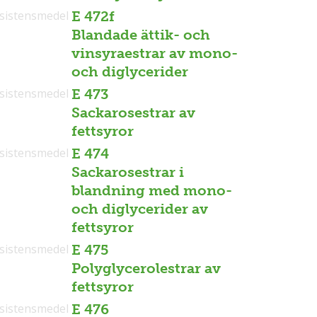
sistensmedel
E 472f
Blandade ättik- och
vinsyraestrar av mono-
och diglycerider
sistensmedel
E 473
Sackarosestrar av
fettsyror
sistensmedel
E 474
Sackarosestrar i
blandning med mono-
och diglycerider av
fettsyror
sistensmedel
E 475
Polyglycerolestrar av
fettsyror
sistensmedel
E 476