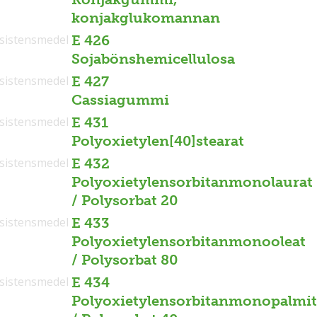
konjakglukomannan
sistensmedel
E 426
Sojabönshemicellulosa
sistensmedel
E 427
Cassiagummi
sistensmedel
E 431
Polyoxietylen[40]stearat
sistensmedel
E 432
Polyoxietylensorbitanmonolaurat
/ Polysorbat 20
sistensmedel
E 433
Polyoxietylensorbitanmonooleat
/ Polysorbat 80
sistensmedel
E 434
Polyoxietylensorbitanmonopalmit