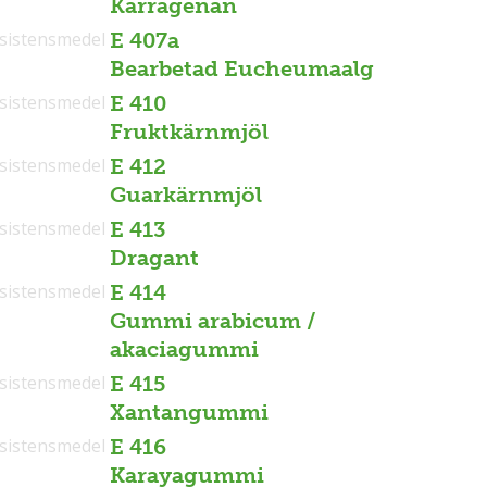
Karragenan
sistensmedel
E 407a
Bearbetad Eucheumaalg
sistensmedel
E 410
Fruktkärnmjöl
sistensmedel
E 412
Guarkärnmjöl
sistensmedel
E 413
Dragant
sistensmedel
E 414
Gummi arabicum /
akaciagummi
sistensmedel
E 415
Xantangummi
sistensmedel
E 416
Karayagummi