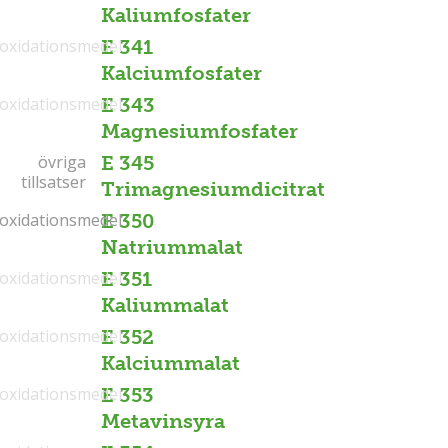
Kaliumfosfater
ioxidationsmedel
E 341
Kalciumfosfater
ioxidationsmedel
E 343
Magnesiumfosfater
övriga
övriga
E 345
tillsatser
tillsatser
Trimagnesiumdicitrat
ioxidationsmedel
ioxidationsmedel
E 350
Natriummalat
ioxidationsmedel
E 351
Kaliummalat
ioxidationsmedel
E 352
Kalciummalat
ioxidationsmedel
E 353
Metavinsyra