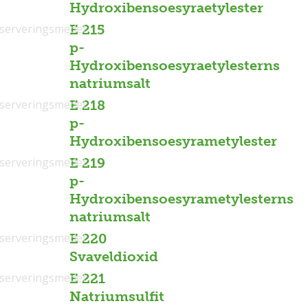
Hydroxibensoesyraetylester
serveringsmedel
E 215
p-
Hydroxibensoesyraetylesterns
natriumsalt
serveringsmedel
E 218
p-
Hydroxibensoesyrametylester
serveringsmedel
E 219
p-
Hydroxibensoesyrametylesterns
natriumsalt
serveringsmedel
E 220
Svaveldioxid
serveringsmedel
E 221
Natriumsulfit