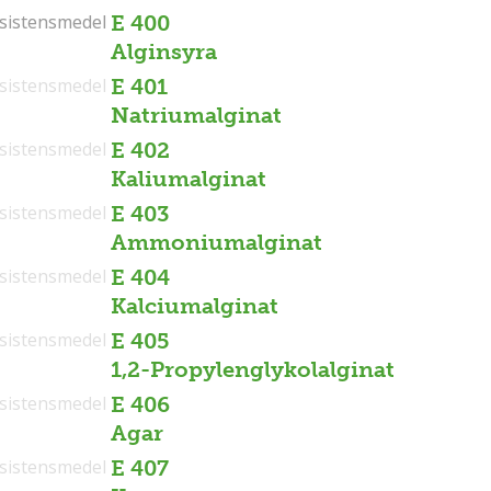
sistensmedel
sistensmedel
E 400
Alginsyra
sistensmedel
E 401
Natriumalginat
sistensmedel
E 402
Kaliumalginat
sistensmedel
E 403
Ammoniumalginat
sistensmedel
E 404
Kalciumalginat
sistensmedel
E 405
1,2-Propylenglykolalginat
sistensmedel
E 406
Agar
sistensmedel
E 407