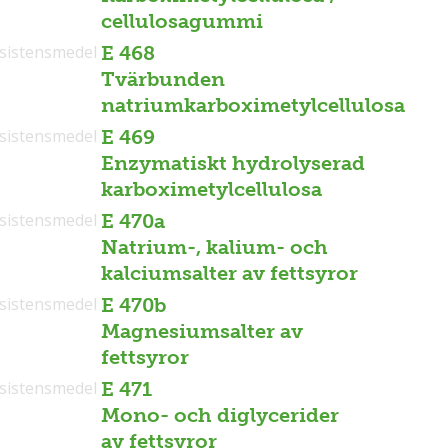
cellulosagummi
sistensmedel
E 468
Tvärbunden
natriumkarboximetylcellulosa
sistensmedel
E 469
Enzymatiskt hydrolyserad
karboximetylcellulosa
sistensmedel
E 470a
Natrium-, kalium- och
kalciumsalter av fettsyror
sistensmedel
E 470b
Magnesiumsalter av
fettsyror
sistensmedel
E 471
Mono- och diglycerider
av fettsyror