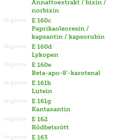
Annattoextrakt / bixin /
norbixin
färgämne
E 160c
Paprikaoleoresin /
kapsantin / kapsorubin
färgämne
E 160d
Lykopen
färgämne
E 160e
Beta-apo-8’-karotenal
färgämne
E 161b
Lutein
färgämne
E 161g
Kantaxantin
färgämne
E 162
Rödbetsrött
färgämne
E 163