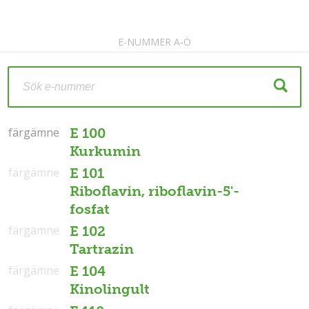
E-NUMMER A-Ö
färgämne
färgämne
E 100
Kurkumin
färgämne
E 101
Riboflavin, riboflavin-5'-
fosfat
färgämne
E 102
Tartrazin
färgämne
E 104
Kinolingult