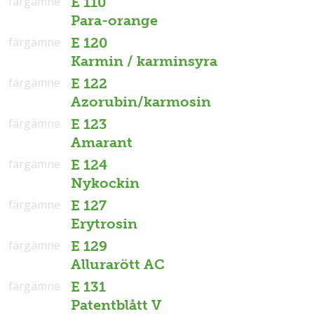
färgämne
E 110
Para-orange
färgämne
E 120
Karmin / karminsyra
färgämne
E 122
Azorubin/karmosin
färgämne
E 123
Amarant
färgämne
E 124
Nykockin
färgämne
E 127
Erytrosin
färgämne
E 129
Allurarött AC
färgämne
E 131
Patentblått V