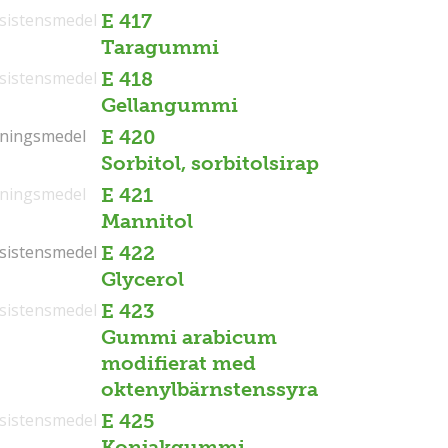
sistensmedel
E 417
Taragummi
sistensmedel
E 418
Gellangummi
tningsmedel
tningsmedel
E 420
Sorbitol, sorbitolsirap
tningsmedel
E 421
Mannitol
sistensmedel
sistensmedel
E 422
Glycerol
sistensmedel
E 423
Gummi arabicum
modifierat med
oktenylbärnstenssyra
sistensmedel
E 425
Konjakgummi,