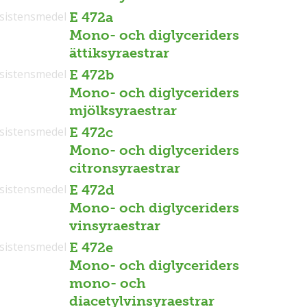
sistensmedel
E 472a
Mono- och diglyceriders
ättiksyraestrar
sistensmedel
E 472b
Mono- och diglyceriders
mjölksyraestrar
sistensmedel
E 472c
Mono- och diglyceriders
citronsyraestrar
sistensmedel
E 472d
Mono- och diglyceriders
vinsyraestrar
sistensmedel
E 472e
Mono- och diglyceriders
mono- och
diacetylvinsyraestrar