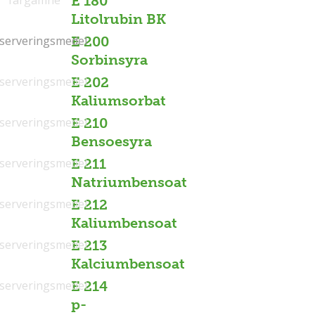
E 180
Litolrubin BK
serveringsmedel
serveringsmedel
E 200
Sorbinsyra
serveringsmedel
E 202
Kaliumsorbat
serveringsmedel
E 210
Bensoesyra
serveringsmedel
E 211
Natriumbensoat
serveringsmedel
E 212
Kaliumbensoat
serveringsmedel
E 213
Kalciumbensoat
serveringsmedel
E 214
p-