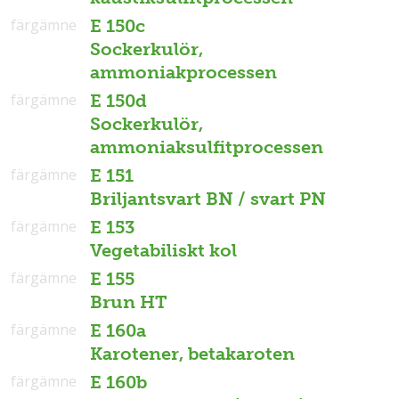
färgämne
E 150c
Sockerkulör,
ammoniakprocessen
färgämne
E 150d
Sockerkulör,
ammoniaksulfitprocessen
färgämne
E 151
Briljantsvart BN / svart PN
färgämne
E 153
Vegetabiliskt kol
färgämne
E 155
Brun HT
färgämne
E 160a
Karotener, betakaroten
färgämne
E 160b