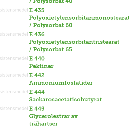
/ Polysorbat 40
sistensmedel
E 435
Polyoxietylensorbitanmonosteara
/ Polysorbat 60
sistensmedel
E 436
Polyoxietylensorbitantristearat
/ Polysorbat 65
sistensmedel
E 440
Pektiner
sistensmedel
E 442
Ammoniumfosfatider
sistensmedel
E 444
Sackarosacetatisobutyrat
sistensmedel
E 445
Glycerolestrar av
trähartser