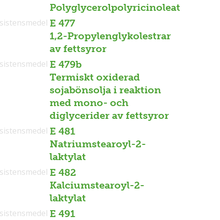
Polyglycerolpolyricinoleat
sistensmedel
E 477
1,2-Propylenglykolestrar
av fettsyror
sistensmedel
E 479b
Termiskt oxiderad
sojabönsolja i reaktion
med mono- och
diglycerider av fettsyror
sistensmedel
E 481
Natriumstearoyl-2-
laktylat
sistensmedel
E 482
Kalciumstearoyl-2-
laktylat
sistensmedel
E 491