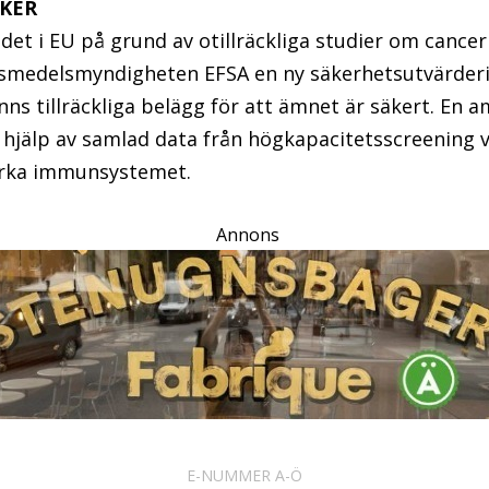
KER
udet i EU på grund av otillräckliga studier om cancer
vsmedelsmyndigheten EFSA en ny säkerhetsutvärder
anns tillräckliga belägg för att ämnet är säkert. En 
 hjälp av samlad data från högkapacitetsscreening 
erka immunsystemet.
Annons
E-NUMMER A-Ö