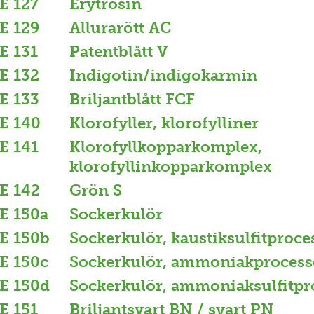
E 127
Erytrosin
E 129
Allurarött AC
E 131
Patentblått V
E 132
Indigotin/indigokarmin
E 133
Briljantblått FCF
E 140
Klorofyller, klorofylliner
E 141
Klorofyllkopparkomplex,
klorofyllinkopparkomplex
E 142
Grön S
E 150a
Sockerkulör
E 150b
Sockerkulör, kaustiksulfitproce
E 150c
Sockerkulör, ammoniakprocess
E 150d
Sockerkulör, ammoniaksulfitpr
E 151
Briljantsvart BN / svart PN