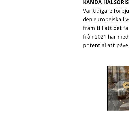
KÄNDA HÄLSORIS
Var tidigare förbj
den europeiska li
fram till att det f
från 2021 har med
potential att påv