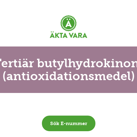
 Tertiär butylhydrokino
(antioxidationsmedel)
Sök E-nummer