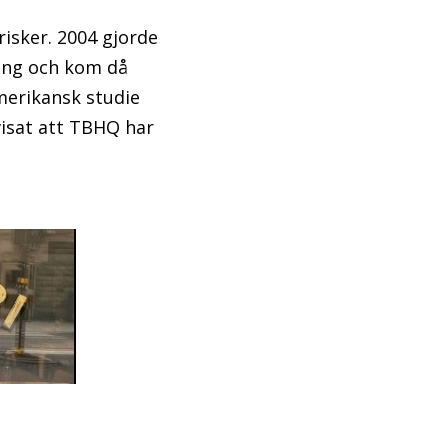
risker. 2004 gjorde
ing och kom då
amerikansk studie
visat att TBHQ har