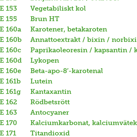
E 153
Vegetabiliskt kol
E 155
Brun HT
E 160a
Karotener, betakaroten
E 160b
Annattoextrakt / bixin / norbix
E 160c
Paprikaoleoresin / kapsantin /
E 160d
Lykopen
E 160e
Beta-apo-8’-karotenal
E 161b
Lutein
E 161g
Kantaxantin
E 162
Rödbetsrött
E 163
Antocyaner
E 170
Kalciumkarbonat, kalciumväte
E 171
Titandioxid