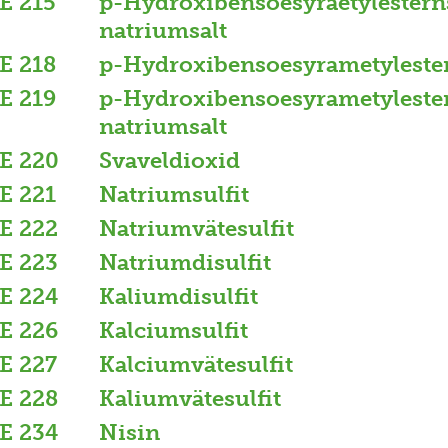
E 215
p-Hydroxibensoesyraetylestern
natriumsalt
E 218
p-Hydroxibensoesyrametyleste
E 219
p-Hydroxibensoesyrametyleste
natriumsalt
E 220
Svaveldioxid
E 221
Natriumsulfit
E 222
Natriumvätesulfit
E 223
Natriumdisulfit
E 224
Kaliumdisulfit
E 226
Kalciumsulfit
E 227
Kalciumvätesulfit
E 228
Kaliumvätesulfit
E 234
Nisin