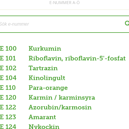
E-NUMMER A-Ö
E 100
Kurkumin
E 101
Riboflavin, riboflavin-5'-fosfat
E 102
Tartrazin
E 104
Kinolingult
E 110
Para-orange
E 120
Karmin / karminsyra
E 122
Azorubin/karmosin
E 123
Amarant
E 124
Nykockin