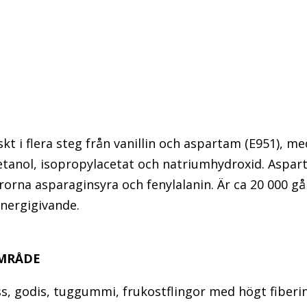
kt i flera steg från vanillin och aspartam (E951), me
tanol, isopropylacetat och natriumhydroxid. Aspart
rorna asparaginsyra och fenylalanin. Är ca 20 000 g
energigivande.
MRÅDE
ass, godis, tuggummi, frukostflingor med högt fiberi