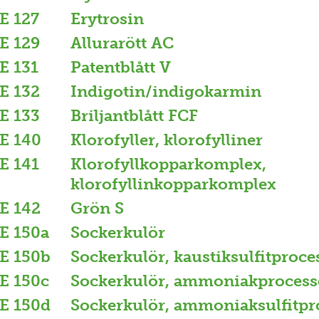
E 127
Erytrosin
E 129
Allurarött AC
E 131
Patentblått V
E 132
Indigotin/indigokarmin
E 133
Briljantblått FCF
E 140
Klorofyller, klorofylliner
E 141
Klorofyllkopparkomplex,
klorofyllinkopparkomplex
E 142
Grön S
E 150a
Sockerkulör
E 150b
Sockerkulör, kaustiksulfitproce
E 150c
Sockerkulör, ammoniakprocess
E 150d
Sockerkulör, ammoniaksulfitpr