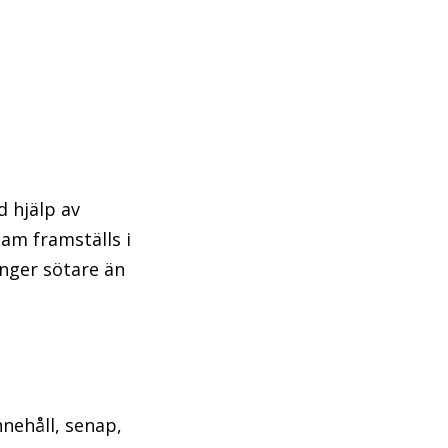
d hjälp av
am framställs i
ånger sötare än
nnehåll, senap,