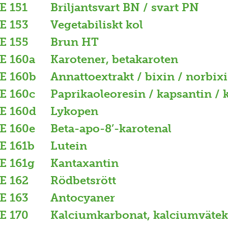
E 151
Briljantsvart BN / svart PN
E 153
Vegetabiliskt kol
E 155
Brun HT
E 160a
Karotener, betakaroten
E 160b
Annattoextrakt / bixin / norbix
E 160c
Paprikaoleoresin / kapsantin /
E 160d
Lykopen
E 160e
Beta-apo-8’-karotenal
E 161b
Lutein
E 161g
Kantaxantin
E 162
Rödbetsrött
E 163
Antocyaner
E 170
Kalciumkarbonat, kalciumväte